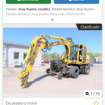
Estado:
muy bueno (usado)
, Estado técnico: muy bueno
Estado estético: muy bueno Para más información,
póngase en contacto con Ferdinand Pater. Dkedpot Dltbofx
Amajr
Clasificado
1
/
15
Excavadora móvil