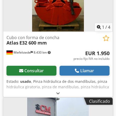
1
/
4
Cubo con forma de concha
Atlas
E32 600 mm
EUR 1.950
Wiefelstede
8.430 km
precio fijo IVA no incluído
Consultar
Llamar
Estado:
usado
, Pinza hidráulica de dos mandíbulas, pinza
hidráulica giratoria, pinza de mandíbulas, pinza hidráulica
-Ancho de la cuchara: 600 mm -Longitud de la cuchara,
cerrada: 1400 mm Dkjdsb A Huispfx Amaer -Altura total:
Clasificado
2.200 mm