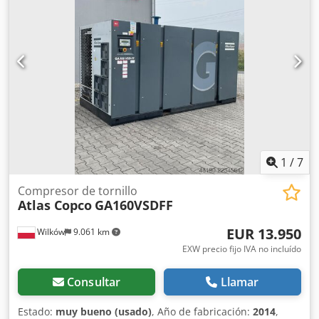
1
/
7
Compresor de tornillo
Atlas Copco
GA160VSDFF
EUR 13.950
Wilków
9.061 km
EXW precio fijo IVA no incluído
Consultar
Llamar
Estado:
muy bueno (usado)
, Año de fabricación:
2014
,