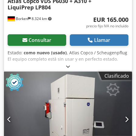
Atlas Copco
VDS P6030 + A310 +
LiquiPrep LP804
EUR 165.000
Borken
8.324 km
precio fijo IVA no incluído
Consultar
Llamar
Estado:
como nuevo (usado)
, Atlas Copco / Scheugenpflug
El equipo completo está sin usar y en perfecto estado.
Tipo: VDS P6030 Procesamiento automático de un proceso
completo, desde la carga hasta la descarga. Mezcla de dos
Clasificado
componentes (por ejemplo, resina y endurecedor)
directamente en el proceso. Aplicación precisa del
material en posiciones definidas sobre la pieza de trabajo.
Movimiento de las piezas mediante un sistema de 3 ejes
(X, Y, Z). Funcionamiento en modo automático,
semiautomático y manual. Datos técnicos: Conexión a la
red: 400 V CA, 50/60 Hz Corriente nominal: 13,6 A Consumo
de energía: 8,5 kVA Fusible: 3 × 32 A Tensión de control: 24
V CC Presión de funcionamiento: 6 bar Monitorización de
la presión: 4 bar Conexión de aire comprimido: 6 bar