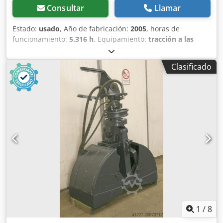
Consultar
Llamar
Estado:
usado
, Año de fabricación:
2005
, horas de
funcionamiento:
5.316 h
, Equipamiento:
tracción a las
cuatro ruedas
, Equipamiento: * 5.316 horas de
funcionamiento * Potencia del motor: 53,5 kW Dedpjx
Clasificado
Rfbzefx Amaokr * 20 km/h * Conexiones hidráulicas *
Focos adicionales * Luz rotativa * Sistema de cambio
rápido Otros datos: * 1 propietario anterior * Primera
entrega en Alemania * Año de fabricación: 2005 * Peso en
vacío: 5.975 kg * Peso total: 6.500 kg * Mensaje de error en
el sistema de frenos Desde 1972, su socio de confianza
para automóviles y vehículos comerciales en 28832 Achim,
cerca del cruce de Bremen. NutzfahrzeugZentrum Behnke
dispone de manera constante de aproximadamente 200
vehículos, incluyendo furgonetas, vehículos comerciales y
maquinaria de construcción. Le ofrecemos continuamente
atractivas opciones de financiación a condiciones
especiales. Si está interesado, con gusto le elaboramos
una oferta individualizada. Aceptamos su vehículo
1
/
8
comercial/maquinaria de construcción como parte de