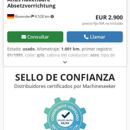
Absetzvorrichtung
EUR 2.900
Bovenden
8.528 km
precio fijo IVA no incluído
Consultar
Llamar
Estado:
usado
, kilometraje:
1.001 km
, primer registro:
01/1991
, color:
gris
, cabina del conductor:
otro
, tipo de
engranaje:
otro
, Año de fabricación:
1991
, Ubicación del
vehículo: Bovenden, cierre de contenedor, soporte trasero
Superestructura: Dispositivo de descarga de gancho Atlas
SELLO DE CONFIANZA
sobre bastidor de rodillos Roland (año 1994) Dkedsp N
Apaspfx Amajr ¡LAS ESPECIFICACIONES DE ACCESORIOS NO
Distribuidores certificados por Machineseeker
SON VINCULANTES, sujetos a cambios, venta previa y
errores!