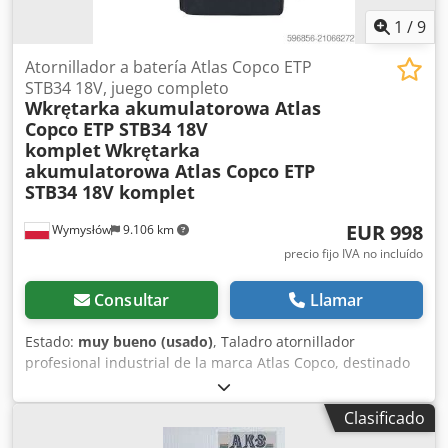
1
/
9
Atornillador a batería Atlas Copco ETP
STB34 18V, juego completo
Wkrętarka akumulatorowa Atlas
Copco ETP STB34 18V
komplet
Wkrętarka
akumulatorowa Atlas Copco ETP
STB34 18V komplet
EUR 998
Wymysłów
9.106 km
precio fijo IVA no incluído
Consultar
Llamar
Estado:
muy bueno (usado)
, Taladro atornillador
profesional industrial de la marca Atlas Copco, destinado
para uso continuo en líneas de montaje y aplicaciones de
producción. Equipo de categoría industrial; no es un
Clasificado
producto de consumo masivo. Dkjdpfx Aeyc Rvaemaor
Datos e información: • Modelo: ETP STB34-06-106 •