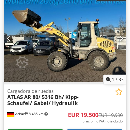
1
/
33
Cargadora de ruedas
ATLAS
AR 80/ 5316 Bh/ Kipp-
Schaufel/ Gabel/ Hydraulik
EUR 19.500
Achim
8.485 km
EUR 19.990
precio fijo IVA no incluído