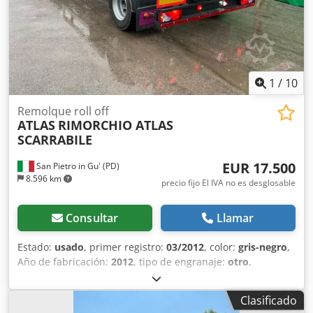
1
/
10
Remolque roll off
ATLAS
RIMORCHIO ATLAS
SCARRABILE
EUR 17.500
San Pietro in Gu' (PD)
8.596 km
precio fijo El IVA no es desglosable
Consultar
Llamar
Estado:
usado
, primer registro:
03/2012
, color:
gris-negro
,
Año de fabricación:
2012
, tipo de engranaje:
otro
,
MATRÍCULA: AH12361 TÍTULO: REMOLQUE ATLAS DE
VOLCADO NEUMÁTICO, ARENADO Y REPINTADO REF: 25R02
Clasificado
AÑO: 03/2012 EJES: 2 DISTANCIA ENTRE EJES: 4800