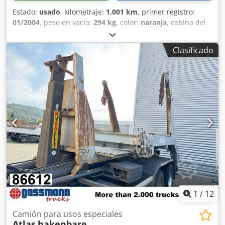
Estado:
usado
, kilometraje:
1.001 km
, primer registro:
01/2004
, peso en vacío:
294 kg
, color:
naranja
, cabina del
conductor:
otro
, tipo de engranaje:
otro
, Año de
fabricación:
2004
, Ubicación del vehículo: Bovenden.
Clasificado
Djdpfxsi Rql Hj Amaekr Superestructura: 500 mm. LAS
ESPECIFICACIONES DE LOS ACCESORIOS SE OFRECEN SIN
GARANTÍA. Nos reservamos el derecho a realizar
modificaciones, a vender el vehículo antes de la fecha
prevista y a corregir errores.
1
/
12
Camión para usos especiales
Atlas
hakenbare