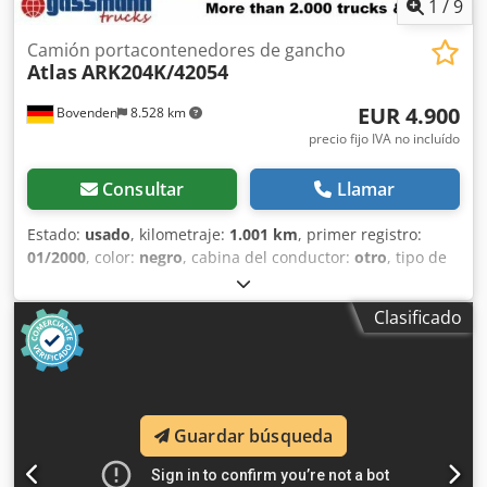
1
/
9
Camión portacontenedores de gancho
Atlas
ARK204K/42054
EUR 4.900
Bovenden
8.528 km
precio fijo IVA no incluído
Consultar
Llamar
Estado:
usado
, kilometraje:
1.001 km
, primer registro:
01/2000
, color:
negro
, cabina del conductor:
otro
, tipo de
engranaje:
otro
, Año de fabricación:
2000
, Ubicación del
vehículo: Bovenden, sistema de bloqueo de contenedores.
Clasificado
Dedpsi Rl Tvjfx Amajkr Carrocería: sistema de descarga
lateral Atlas con gancho articulado para contenedores de
hasta 6 m. Desmontaje de un Daimler-Benz Actros 3340
6x6, distancia entre ejes: 4200 mm. LA INFORMACIÓN
SOBRE LOS ACCESORIOS SE PROPORCIONA SIN GARANTÍA,
Guardar búsqueda
se reservan los derechos a modificaciones, venta previa e
errores.