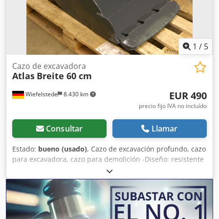
1
/
5
Cazo de excavadora
Atlas
Breite 60 cm
EUR 490
Wiefelstede
8.430 km
precio fijo IVA no incluído
Consultar
Llamar
Estado:
bueno (usado)
, Cazo de excavación profundo, cazo
para excavadora, cazo para demolición -Diseño: resistente
-Ancho: 570 mm -Altura: 450 mm -Profundidad: 600 mm -
Distancia entre puntos de anclaje: 160 mm -Distancia
entre orificios: 220 mm -Diámetro del orificio: Ø 45 mm -
Corte prolongado -El sistema de anclaje del cazo puede
modificarse por un coste adicional Dedob A I Injpfx Amajkr