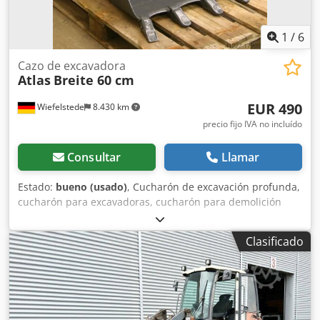
1
/
6
Cazo de excavadora
Atlas
Breite 60 cm
EUR 490
Wiefelstede
8.430 km
precio fijo IVA no incluído
Consultar
Llamar
Estado:
bueno (usado)
, Cucharón de excavación profunda,
cucharón para excavadoras, cucharón para demolición
Dksdpfx Aob A I Rcemasr -Ancho: 600 mm -Altura: 600 mm
-Profundidad: 800 mm -Medida entre los puntos de
Clasificado
montaje: 255/200 mm -Diámetro del orificio: Ø 45/50 mm -
Dientes de desgarro -El montaje del cucharón puede
modificarse por un coste adicional -Peso propio: 160 kg