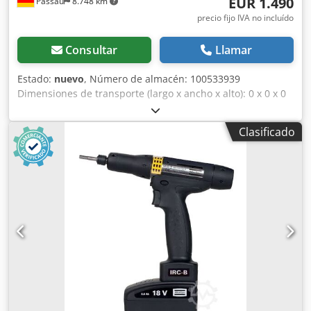
EUR 1.490
Passau
8.748 km
precio fijo IVA no incluído
Consultar
Llamar
Estado:
nuevo
, Número de almacén: 100533939
Dimensiones de transporte (largo x ancho x alto): 0 x 0 x 0
Dodpfx Amjzky Tcsaokr ---- ¡Vendido! Peso: 24-25 kg
Longitud: 877-927 mm Profundidad: 358 mm Ancho en las
Clasificado
empuñaduras: 623 mm Energía de impacto: 60 julios
Frecuencia de impacto: 1440 golpes por minuto