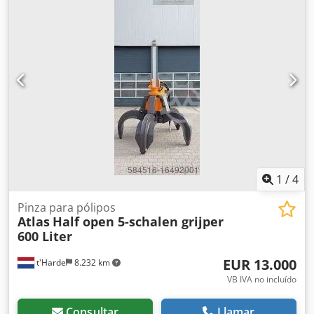
Alimentación: 18V CC • País de fabricación: Suecia • Año de
fabricación: 2021 • Diseño ergonómico y bien equilibrado •
Adaptado para montaje de precisión y trabajos en serie El
conjunto incluye: • Atornillador a batería Atlas Copco • 2x
batería de 18V Atlas Copco • Cargador Atlas Copco • Todo
tal como se muestra en las fotos Estado: Usado, en
funcionamiento, con signos normales de uso. Sin grietas ni
holguras. El equipo proviene de un desmontaje industrial.
Aplicaciones: • Producción • Montaje industrial • Líneas de
tecnología • Talleres profesionales Alternativa ideal frente
a equipos nuevos: Coste mucho menor manteniendo la
calidad Atlas Copco.
1
/
4
Pinza para pólipos
Atlas
Half open 5-schalen grijper
600 Liter
EUR 13.000
t'Harde
8.232 km
VB IVA no incluído
Consultar
Llamar