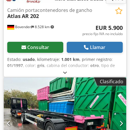
Camión portacontenedores de gancho
Atlas
AR 202
EUR 5.900
Bovenden
8.528 km
precio fijo IVA no incluído
Consultar
Llamar
Estado:
usado
, kilometraje:
1.001 km
, primer registro:
01/1997
, color:
gris
, cabina del conductor:
otro
, tipo de
engranaje:
otro
, Año de fabricación:
1997
, Ubicación del
vehículo: Bovenden, soporte trasero, bloqueo transversal
Clasificado
hidráulico. Dodpfsi Rqrwox Amajkr Superestructura:
Longitud de la superestructura: 6.350 mm, apta para
contenedores de hasta 7 m, aproximadamente 1.700 horas
de funcionamiento, con enganche articulado y bloqueo
transversal hidráulico adicional, INFORMACIÓN SOBRE LOS
ACCESORIOS SIN GARANTÍA, sujetos a modificaciones,
venta previa e errores.