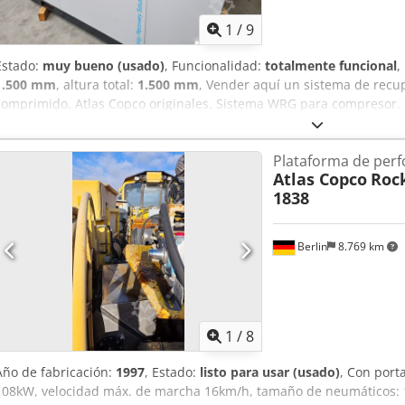
1
/
9
Estado:
muy bueno (usado)
, Funcionalidad:
totalmente funcional
,
1.500 mm
, altura total:
1.500 mm
, Vender aquí un sistema de recup
comprimido. Atlas Copco originales. Sistema WRG para compresor
insuficiente del compresor. Casi no se usó :( Unidad de recuperaci
detalles adjuntos en PDF. Chsdpjp N H Huofx Ad Sja Para compresor
Plataforma de perf
Convierta su compresor ZR sin aceite y refrigerado por agua en una
Atlas Copco
Roc
con ER, nuestra unidad de recuperación de energía. Potencia: 90 k
1838
agua de reserva - redundancia 2do intercambiador de calor - Muy b
¡mala planificación! Lamentablemente ya no hay documentos dispo
Berlin
8.769 km
1
/
8
Año de fabricación:
1997
, Estado:
listo para usar (usado)
, Con port
108kW, velocidad máx. de marcha 16km/h, tamaño de neumáticos: 1