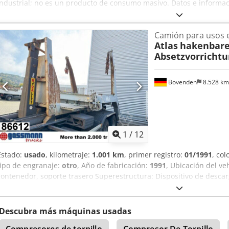
industrial; no es un producto de consumo masivo. Datos e informac
Alimentación: 18V CC • País de fabricación: Suecia • Año de fabrica
equilibrado • Adaptado para montaje de precisión y trabajos en serie
Camión para usos e
batería Atlas Copco • 2x batería de 18V Atlas Copco • Cargador Atl
Atlas
hakenbar
las fotos Estado: Usado, en funcionamiento, con signos normales de 
Absetzvorricht
proviene de un desmontaje industrial. Csdpfx Adeyc Rvaj Seha Apli
industrial • Líneas de tecnología • Talleres profesionales Alternativ
mucho menor manteniendo la calidad Atlas Copco.
Bovenden
8.528 k
1
/
12
Estado:
usado
, kilometraje:
1.001 km
, primer registro:
01/1991
, col
tipo de engranaje:
otro
, Año de fabricación:
1991
, Ubicación del ve
contenedor, soporte trasero Superestructura: Dispositivo de desca
rodillos Roland (año 1994) ¡LAS ESPECIFICACIONES DE ACCESORIOS
cambios, venta previa y errores! Chsdsp N Apaspfx Ad Ssa
Descubra más máquinas usadas