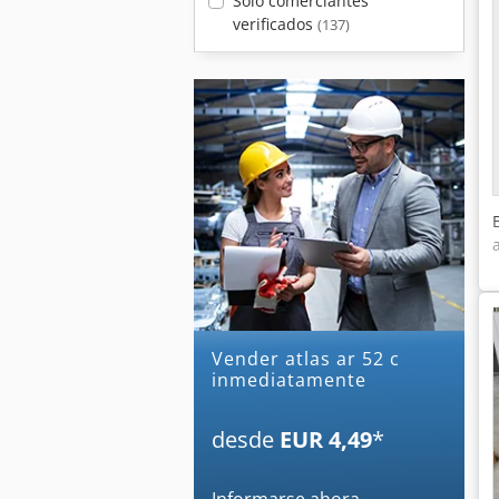
Sólo comerciantes
verificados
(137)
Vender atlas ar 52 c
inmediatamente
desde
EUR 4,49
*
Informarse ahora