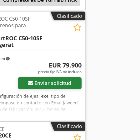
Compresores De Tornillo Frick
Compresores De Torn
Clasificado
ROC C50-10SF
rrenos para
rtROC C50-10SF
gerät
 km
EUR 79.900
precio fijo IVA no incluído
Enviar solicitud
nfiguración de ejes:
4x4
, tipo de
Póngase en contacto con Emal Jaweed
 de fabricación: 2012, horas de
tro de perforación: 90-140 mm,
2 bar: 223 l/s (aprox. 472 cfm),
Clasificado
CE
ación Top Hammer, control de
20CE
ación y GPS para perforación guiada,