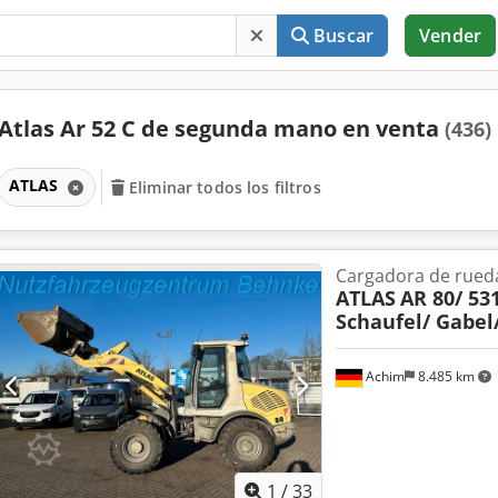
Buscar
Vender
Atlas Ar 52 C de segunda mano en venta
(436)
ATLAS
Eliminar todos los filtros
Cargadora de rued
ATLAS
AR 80/ 53
Schaufel/ Gabel
Achim
8.485 km
1
/
33