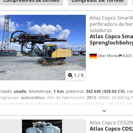
Compresores de tornillo
Compresor De Tornillo
Atlas Copco Smart
perforadora de ba
voladuras
Atlas Copco
Sma
Sprenglochbohr
Ober-Mörlen
8.425
1
/
9
Estado:
usado
, kilometraje:
1 km
, potencia:
242 kW (329,03 CV)
, co
engranaje:
automático
, Año de fabricación:
2012
, MMA: 24.000 kg 
para obtener más información. Atlas Copco SmartRoc C50-10SF, año
funcionamiento: 14.261, kW / CV: 242 / 329, peso: 30.000 kg, diáme
profundidad máxima de perforación: 36 m, volumen de aire (FAD) a 1
Atlas Copco CD520
método de perforación: tecnología COPROD, que combina la perfor
Atlas Copco
CD5
perforación por indicadores de metro perforado, sistemas de naveg