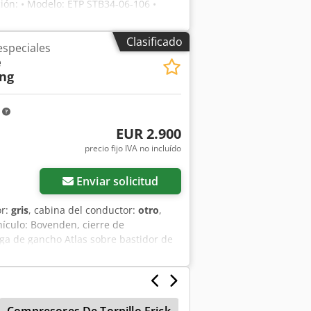
ión: • Modelo: ETP STB34-06-106 •
ción: 2021 • Diseño ergonómico y bien
 El conjunto incluye: • Atornillador a
Clasificado
speciales
as Copco • Todo tal como se muestra en
e
uso. Sin grietas ni holguras. El equipo
ung
caciones: • Producción • Montaje
a ideal frente a equipos nuevos: Coste
m
EUR 2.900
precio fijo IVA no incluído
Enviar solicitud
or:
gris
, cabina del conductor:
otro
,
hículo: Bovenden, cierre de
rga de gancho Atlas sobre bastidor de
 NO SON VINCULANTES, sujetos a