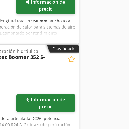
Información de
precio
 longitud total:
1.950 mm
, ancho total:
eración de calor para sistemas de aire
. Desmontado por rendimiento
ón de energía Atlas Copco ER90 -
 ZR sin aceite y refrigerado por agua
Clasificado
oración hidráulica
 fuente de energía para agua caliente
ket Boomer 352 S-
ilovatios Equipo especial: Bomba de
uen estado. Casi nunca se utilizó:
nibles.
Información de
precio
adora articulada DC26, potencia:
4.00 R24 A, 2x brazo de perforación