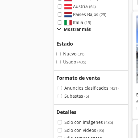
s Super Profesional
Cargador
Caterpillar 229
Austria
(64)
Países Bajos
(25)
Italia
(15)
Mostrar más
Estado
Nuevo
(31)
Usado
(405)
Formato de venta
Anuncios clasificados
(431)
Subastas
(5)
Detalles
Solo con imágenes
(435)
Solo con videos
(95)