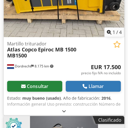
adicional Para obtener más información, póngase en
contacto con Ö. Inalkac.
1
/
4
Martillo triturador
Atlas Copco
Epiroc MB 1500
MB1500
EUR 17.500
Dordrecht
8.175 km
precio fijo IVA no incluído
Consultar
Llamar
Estado:
muy bueno (usado)
, Año de fabricación:
2016
,
Información general Uso previsto: construcción Número de
referencia: 4 Pesos Peso en vacío: 1300 kg Características
Dimensiones de la caja de carga: 200 x 70 x 60 cm Marcado
Clasificado
CE: sí Mantenimiento, historial y estado Número de