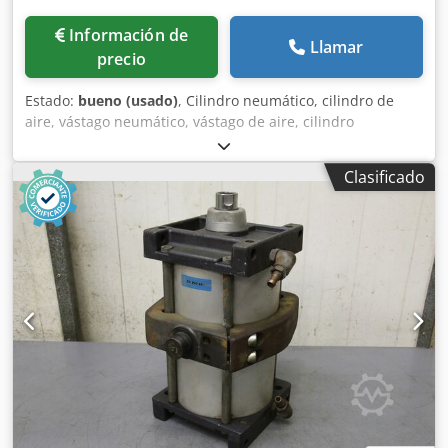
Información de
Llamar
precio
Estado:
bueno (usado)
, Cilindro neumático, cilindro de
aire, vástago neumático, vástago de aire, cilindro
normalizado Dsdpfx Aaogr E R Aozekr -Fabricante: Atlas
Copco, cilindro normalizado tipo C4-200-40 -Carrera: 200
Clasificado
mm -Vástago del pistón: Ø 40 mm -Dimensiones:
330/280/A510 mm -Peso total: 33 kg