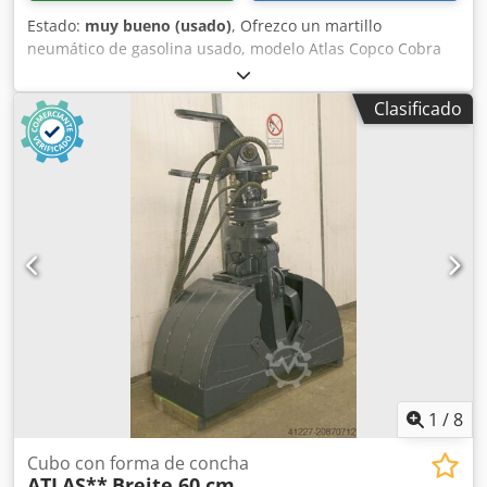
Estado:
muy bueno (usado)
, Ofrezco un martillo
neumático de gasolina usado, modelo Atlas Copco Cobra
PRO. El equipo es del año 2014 y fue fabricado en Suecia.
El modelo Cobra PRO es un martillo neumático profesional
Clasificado
diseñado para trabajos de construcción, carreteras y
demolición; no requiere alimentación eléctrica ni un
compresor, lo que lo hace ideal para trabajar en
exteriores. El estado visual es el que se muestra en las
fotos: presenta los signos normales de uso, con arañazos y
roces. Viene equipado con un cincel de trabajo.
Dkodpfxezkwdls Aazjr Datos: Fabricante: Atlas Copco
Modelo: Cobra PRO Año de fabricación: 2014 País de
fabricación: Suecia Motor: motor de gasolina de 2 tiempos
Aplicación: demolición de hormigón y asfalto, trabajos en
carreteras y excavaciones Diseño móvil: no requiere un
compresor ni alimentación de red.
1
/
8
Cubo con forma de concha
ATLAS**
Breite 60 cm