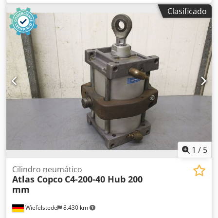
Dedpfx Aaob A I Rcjzskr -Medida entre los puntos de
Clasificado
montaje: 255/200 mm -Diámetro del orificio: Ø 45/50 mm -
Dientes de desgarro -El montaje del cucharón puede
modificarse por un coste adicional -Peso propio: 160 kg
1
/
5
Cilindro neumático
Atlas Copco
C4-200-40 Hub 200
mm
Wiefelstede
8.430 km