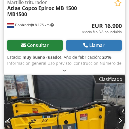
Martillo triturador
Atlas Copco
Epiroc MB 1500
MB1500
EUR 16.900
Dordrecht
8.175 km
precio fijo IVA no incluído
Consultar
Llamar
Estado:
muy bueno (usado)
, Año de fabricación:
2016
,
Información general Uso previsto: construcción Número de
referencia: 4 Pesos Peso en vacío: 1.300 kg Características
funcionales Dimensiones de la zona de carga: 200 x 70 x 60
Clasificado
cm Marcado CE: sí Mantenimiento, historial y estado
Número de propietarios: 1 Estado técnico: muy bueno
Estado estético: muy bueno Información adicional
Adecuado para las siguientes máquinas: 17-29 toneladas
Condiciones de entrega: EXW Presión de trabajo: 160-180
bar Caudal hidráulico requerido: 155 l/min Frecuencia de
impacto: 330-680 Dodevpq Tbopfx Aazokr Última
inspección: 02-01-2025 País de fabricación: DE Información