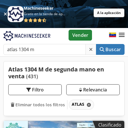
Machineseeker
A la aplicación
Gratis en la tienda de aplicaciones
Vender
Buscar
Atlas 1304 M de segunda mano en
venta
(431)
Filtro
Relevancia
ATLAS
Eliminar todos los filtros
Clasificado