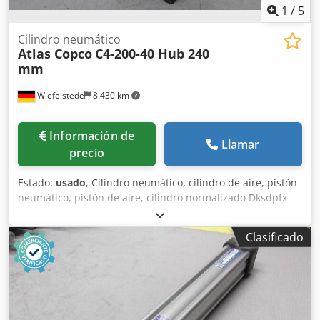
1
/
5
Cilindro neumático
Atlas Copco
C4-200-40 Hub 240
mm
Wiefelstede
8.430 km
Información de
Llamar
precio
Estado:
usado
, Cilindro neumático, cilindro de aire, pistón
neumático, pistón de aire, cilindro normalizado Dksdpfx
Aaegrzvkszsr -Fabricante: Atlas Copco, cilindro
normalizado tipo C4-200-40 -Carrera: 240 mm -Vástago del
Clasificado
pistón: Ø 40 mm -Cantidad: 2 cilindros disponibles -Precio:
por unidad -Dimensiones: 320/280/A470 mm -Peso total: 34
kg/unidad