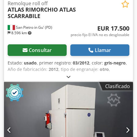
Remolque roll off
ATLAS
RIMORCHIO ATLAS
SCARRABILE
EUR 17.500
San Pietro in Gu' (PD)
8.596 km
precio fijo El IVA no es desglosable
Consultar
Llamar
Estado:
usado
, primer registro:
03/2012
, color:
gris-negro
,
Año de fabricación:
2012
, tipo de engranaje:
otro
,
MATRÍCULA: AH12361 TÍTULO: REMOLQUE ATLAS DE
VOLCADO NEUMÁTICO, ARENADO Y REPINTADO REF: 25R02
Clasificado
AÑO: 03/2012 EJES: 2 Dkedpfewq Ey Rjx Aazjr DISTANCIA
ENTRE EJES: 4800 LONGITUD MÁXIMA: 9,16 m ORIGEN:
Italia CAPACIDAD DE CARGA: 16400 kg - REMOLQUE: 20000
kg a plena carga TIPO DE EQUIPAMIENTO: de volcado
MODELO DE EQUIPAMIENTO: ATLAS ADR: sí CAPACIDAD DE
CARGA ÚTIL DESDE: 5,00 m + 0,20 m HASTA: 7,00 m + 0,20
m SUSPENSIÓN: neumática FRENOS: de disco
NEUMÁTICOS: 265/70 R19.5 ACCESORIOS - 4 discos de