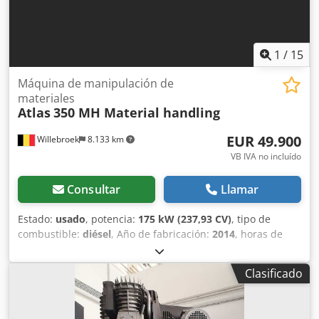
1
/
15
Máquina de manipulación de
materiales
Atlas
350 MH Material handling
EUR 49.900
Willebroek
8.133 km
VB IVA no incluído
Consultar
Llamar
Estado:
usado
, potencia:
175 kW (237,93 CV)
, tipo de
combustible:
diésel
, Año de fabricación:
2014
, horas de
funcionamiento:
11.094 h
, Atlas 350 MH – Brazo largo – con
función de pinza, rotación e imán – Cabina hidráulica – 4
Clasificado
soportes – Peso total 33.500 kg – 11.094 horas de
funcionamiento – = Más información = Año de fabricación:
2014 Modelo: 2014 Uso previsto: Construcción Tracción: