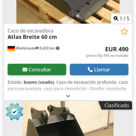
1
/
5
Cazo de excavadora
Atlas
Breite 60 cm
EUR 490
Wiefelstede
8.430 km
precio fijo IVA no incluído
Consultar
Llamar
Estado:
bueno (usado)
, Cazo de excavación profundo, cazo
para excavadora, cazo para demolición -Diseño: resistente
-Ancho: 570 mm -Altura: 450 mm -Profundidad: 600 mm -
Distancia entre puntos de anclaje: 160 mm -Distancia
Clasificado
entre orificios: 220 mm -Diámetro del orificio: Ø 45 mm -
Corte prolongado -El sistema de anclaje del cazo puede
modificarse por un coste adicional -Peso propio: 130 kg
Djdpfx Asb A I Ineazskr