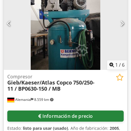
Sobre ruedas Peso máximo autorizado: 33.500 kg Marcado
CE: sí Número de referencia: 51 = Información de la
empresa = Dkedpfx Aaeyuix Rjzor Nuestra ubicación se
encuentra entre Amberes y Bruselas, a lo largo de la
autopista A12, cerca del puerto de Amberes. Horario de
atención: de lunes a viernes, ininterrumpidamente, de
8:30 a 19:00.
1
/
6
Compresor
Gieb/Kaeser/Atlas Copco
750/250-
11 / BP0630-150 / MB
Alemania
8.559 km
Información de precio
Estado:
listo para usar (usado)
, Año de fabricación:
2005
,