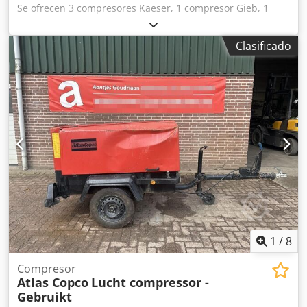
Se ofrecen 3 compresores Kaeser, 1 compresor Gieb, 1
compresor Atlas Copco y un depósito a presión de
Maschinen- und Behälterbau. 1) Compresor Gieb, 750/250-
Clasificado
11, año de fabricación: 2005, presión máxima de
funcionamiento: 11 bar, caudal de aspiración: 750 l/min,
potencia requerida: 4,0 kW. 2) 3 compresores Kaeser EPC
630-150, año de fabricación: 1995, presión máxima de
funcionamiento: 10 bar, caudal volumétrico: 630 l/min,
potencia del motor: 3,0 kW. 3) Compresor Atlas Copco LT
con cubierta acústica, presión de funcionamiento: 15 bar.
Dkedpfx Aajzmh Uajzsr 6) Depósito a presión de
Maschinen- und Behälterbau, volumen: 350 l, año de
fabricación: 1997, presión máxima de funcionamiento: 16
bar, rango de temperatura: -10 °C a +50 °C. Es posible
realizar una inspección in situ.
1
/
8
Compresor
Atlas Copco
Lucht compressor -
Gebruikt