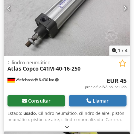
1
/
4
Cilindro neumático
Atlas Copco
C41M-40-16-250
EUR 45
Wiefelstede
8.430 km
precio fijo IVA no incluído
Consultar
Llamar
Estado:
usado
, Cilindro neumático, cilindro de aire, pistón
neumático, pistón de aire, cilindro normalizado -Carrera:
250 mm -Diámetro del pistón: 40 mm -Diámetro de la
varilla del pistón: 16 mm -Precio: por unidad -Cantidad: 2