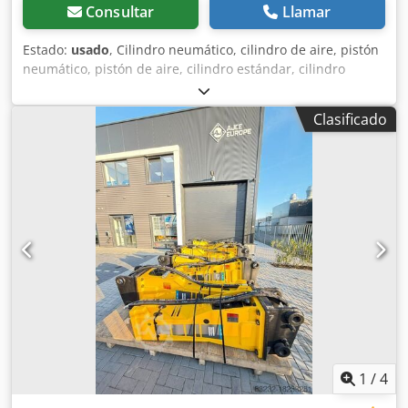
Consultar
Llamar
Estado:
usado
, Cilindro neumático, cilindro de aire, pistón
neumático, pistón de aire, cilindro estándar, cilindro
compacto -Carrera: 50 mm -Diámetro del pistón: 50 mm
Dodpfx Aasfbmu Sozekr -Diámetro de la varilla del pistón:
Clasificado
16 mm -Precio: por unidad -Cantidad: 2 unidades -
Dimensiones: 100/65/A65 mm -Peso: 0,75 kg/unidad
1
/
4