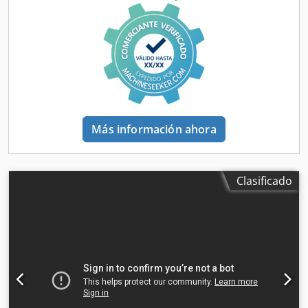
acelerado Atlas Ci3000+ usada. El equipo es adecuado
para el envejecimiento artificial, pruebas de
fotoestabilidad, pruebas de materiales, control de calidad
y pruebas de envejecimiento de plásticos, pinturas,
revestimientos, textiles y otros materiales. Datos técnicos
Fuente de luz: Lámpara de arco de xenón Potencia nominal
de la lámpara: 4.500 W Rango de funcionamiento de la
lámpara de xenón: 1.700 - 4.500 W Modelo del equipo
según el panel: Ci3000+ W Sensor de muestra 1: Estándar
Más información ahora
negro Sensor de muestra 2: Placa negra Sensor de luz 1: CI
300 - 400 nm Sensor de luz 2: CI 420 nm Conexión
eléctrica: 220 / 380 V Frecuencia: 50 Hz Tipo de conexión:
3/N/PE Corriente nominal: 50 A Consumo de energía: 9,5
Clasificado
kW Voltaje de control: 24 VDC Se requiere suministro de
aire comprimido Presión de funcionamiento: 80 - 100 PSI /
552 - 689 kPa Consumo de aire comprimido: aprox. 4 CFM /
0,11 m³/min Dimensiones aproximadas: 950 x 730 x 1.830
mm (ancho x profundidad x alto) Superficie de instalación
requerida: aprox. 1.050 x 2.030 mm (ancho x profundidad)
Peso aproximado: 404 kg Distancia mínima de la campana
de extracción: aprox. 102 - 152 mm Datos de