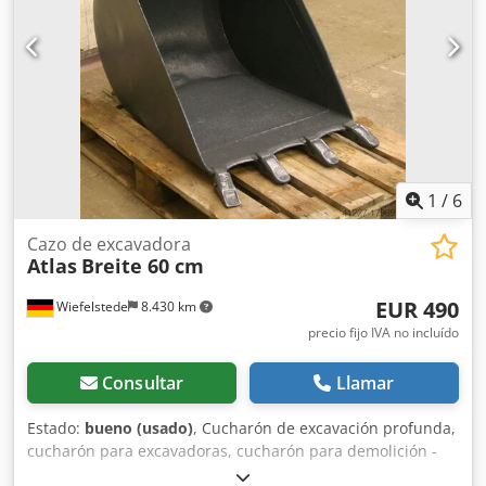
1
/
6
Cazo de excavadora
Atlas
Breite 60 cm
EUR 490
Wiefelstede
8.430 km
precio fijo IVA no incluído
Consultar
Llamar
Estado:
bueno (usado)
, Cucharón de excavación profunda,
cucharón para excavadoras, cucharón para demolición -
Ancho: 600 mm -Altura: 600 mm -Profundidad: 800 mm