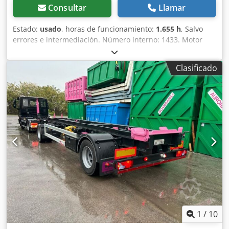
Consultar
Llamar
Estado:
usado
, horas de funcionamiento:
1.655 h
, Salvo
errores e intermediación. Número interno: 1433. Motor
PERKINS. Dsdpfx Aajzp Avkszskr El vehículo no ha sido
reacondicionado. Posibilidad de entrega en todo el país
Clasificado
con un coste adicional. Salvo errores e intermediación. Con
gusto aceptaremos su vehículo como parte del pago.
Posibilidad de financiación/leasing, incluso sin entrada.
¿Tiene alguna pregunta? ¡Estaremos encantados de
asesorarle!
1
/
10