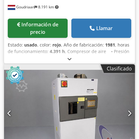
Goudriaan
8.191 km
Información de
Llamar
precio
Estado:
usado
, color:
rojo
, Año de fabricación:
1981
, horas
de funcionamiento:
4.391 h
, Compresor de aire • Presión
de trabajo: 11 bar • 4391 horas • Iluminación vial •
Totalmente funcional Estado: Usado Año de fabricación:
Clasificado
1981 Djdex S Nxajpfx Aazokr