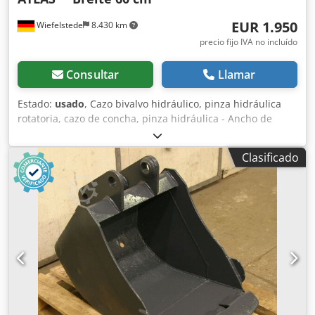
EUR 1.950
Wiefelstede
8.430 km
precio fijo IVA no incluído
Consultar
Llamar
Estado:
usado
, Cazo bivalvo hidráulico, pinza hidráulica
rotatoria, cazo de concha, pinza hidráulica - Ancho de
cazos: 600 mm Dkjdpfsx R Sv Esx Aazor - Capacidad: 400 l -
Apertura máxima: 1400 mm - Completo: con servo de
Clasificado
rotación - Pasadores de acople: Ø 80 mm - Distancia entre
orejetas de acople: 340 mm - Peso: 700 kg