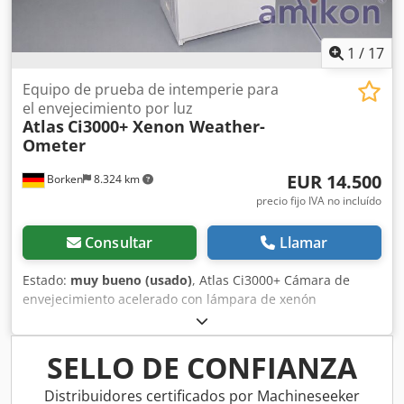
1
/
17
Equipo de prueba de intemperie para
el envejecimiento por luz
Atlas
Ci3000+ Xenon Weather-
Ometer
EUR 14.500
Borken
8.324 km
precio fijo IVA no incluído
Consultar
Llamar
Estado:
muy bueno (usado)
, Atlas Ci3000+ Cámara de
envejecimiento acelerado con lámpara de xenón
Fabricante: Atlas Material Testing Technology LLC Tipo:
Ci3000+ Modelo: Ci3000+ Cámara de envejecimiento
acelerado Tipo de máquina: Cámara de envejecimiento
SELLO DE CONFIANZA
acelerado con lámpara de xenón / Equipo de pruebas de
envejecimiento Se vende una cámara de envejecimiento
Distribuidores certificados por Machineseeker