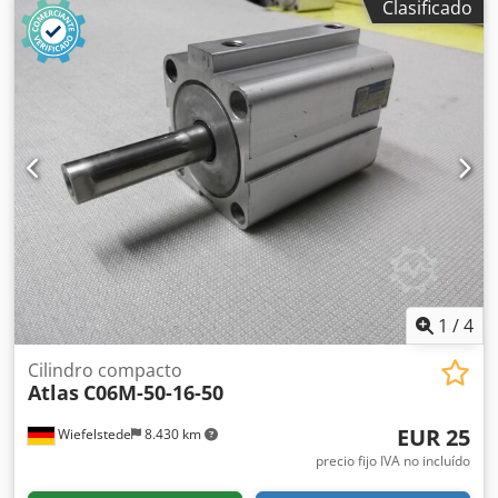
Clasificado
unidades Dkedpjfbnkaefx Aazjr -Dimensiones: 410/55/H55
mm -Peso: 1,5 kg/unidad
1
/
4
Cilindro compacto
Atlas
C06M-50-16-50
EUR 25
Wiefelstede
8.430 km
precio fijo IVA no incluído