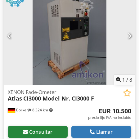
propietarios: 1 Estado técnico: muy bueno Dsdpfx Aaovpq
Thjzjkr Estado óptico: muy bueno Información adicional
Apto para las siguientes máquinas: 17-29 toneladas
Condiciones de entrega: EXW Presión de trabajo: 160-180
bar Caudal hidráulico requerido: 155 l/min Frecuencia de
impacto: 330-680 Última inspección: 02-01-2025 País de
fabricación: DE Información adicional Póngase en contacto
con Ö. Inalkac para obtener más información.
1
/
8
XENON Fade-Ometer
Atlas
CI3000 Model Nr. CI3000 F
EUR 10.500
Borken
8.324 km
precio fijo IVA no incluído
Consultar
Llamar