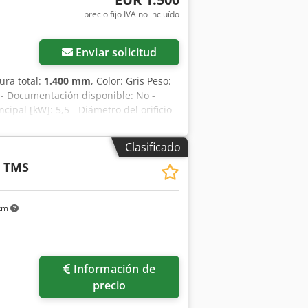
precio fijo IVA no incluído
Enviar solicitud
tura total:
1.400 mm
, Color: Gris Peso:
 - Documentación disponible: No -
cipal [kW]: 5,5 - Diámetro del orificio
 la hoja de sierra [mm]: 400 -
mesa [mm]: 1500 - Ancho de la mesa
Clasificado
inación máxima [°]: 45 - Tensión [V]:
 TMS
]: 7,3 - Dimensiones de transporte: 1850
 [kg]: 500 kg - Paquetes de transporte
el IVA IVA/régimen de impuestos
 km
equipos usados posibles en cualquier
els
ás fotos
Información de
precio