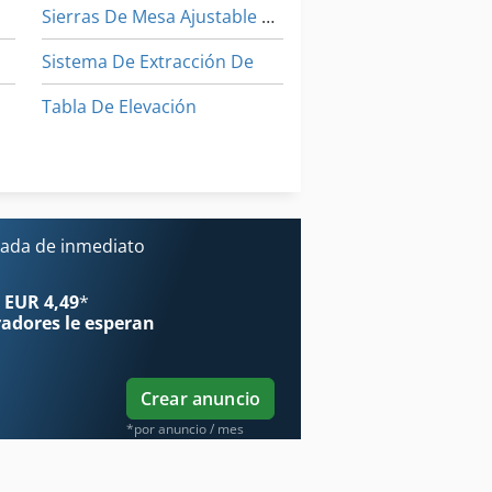
Sierras De Mesa Ajustable En Altura
Sistema De Extracción De
Tabla De Elevación
a Cnc De La Carpintería
Taladro De Mesa
Tijeras De Círculo
ada de inmediato
 EUR 4,49
*
radores
le esperan
Crear anuncio
*por anuncio / mes