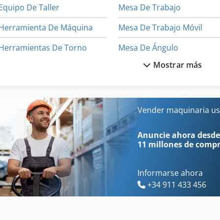
Equipo De Taller
Mesa De Trabajo
Herramienta De Máquina
Mesa De Trabajo Móvil
Herramientas De Torno
Mesa De Ángulo
Mostrar más
Mesa De Corte
Máquin
Mesa De Indexación Giratoria
Máquina De Carpintería
Mesa De Lijado
Máquina De La Carpintería
Vender maquinaria us
Mesa De Montaje
Máquina De La Rueda
Anuncie ahora desde
11 millones de comp
Informarse ahora
+34 911 433 456