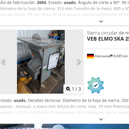
Año de fabricación:
2004
, Estado:
usado
, Ángulo de corte a 90°: 9
Diámetro de la hoja de sierra: 315 mm Tamaño de la mesa: 800 x 50
hoja de sierra: 30 mm Peso de la máquina: aproximadamente 45 kg
850 x 600 x 430 mm
Sierra circular de 
VEB ELMO
SKA 2
Alemania
8.695 km
1
/
3
Estado:
usado
, Detalles técnicos: Diámetro de la hoja de sierra: 2
Avance - manual: a mano mm Altura de corte: máx. 70 mm Potencia
la mesa: L:520 x A:500 mm Dimensiones de la máquina aprox. LxAxA:
de coste como dispensador de piezas de repuesto. Máquina actual
UVV (normativa de prevención de accidentes) Campo de aplicación 