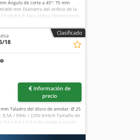
0 mm Ángulo de corte a 45°: 75 mm
0/400 mm Diámetro del orificio de la
 Chodpfjd Ih Nkjx Abboa Dimensiones:
Clasificado
mesa
5/18
Información de
precio
50 mm Taladro del disco de amolar: Ø 25
: 8,5A / 50Hz / 220V A/Hz/V Tamaño de
 0,6 x 0,6 x 0,9 m Se vende a precio
mente no funcional, sin conformidad
Sierra circular para madera Cedsu Nif