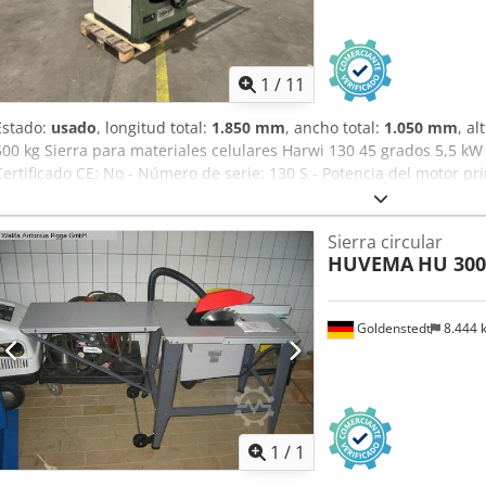
1
/
11
Estado:
usado
, longitud total:
1.850 mm
, ancho total:
1.050 mm
, al
500 kg Sierra para materiales celulares Harwi 130 45 grados 5,5 kW
Certificado CE: No - Número de serie: 130 S - Potencia del motor prin
del eje/diámetro de la hoja de sierra [mm]: 30 - Diámetro mínimo de
Diámetro máximo de la hoja de sierra [mm]: 450 - Longitud de la 
Sierra circular
[mm]: 1050 Cjdpfezrm S Ijx Abboha - Inclinación mínima [°]: 0 - Incl
HUVEMA
HU 300
400 - Consumo de corriente [A]: 8,5 - Fusible [A]: 16 - Potencia [kW
mm x 1050 mm x 1400 mm (largo x ancho x alto) - Peso de transporte
[uds.]: 1 Información financiera IVA: El precio indicado no incluye 
Goldenstedt
8.444
especiales: IVA deducible para empresas Entrega y aceptación de 
momento para todos los productos del sector industrial Yorick Dieb
Pedir m
1
/
1