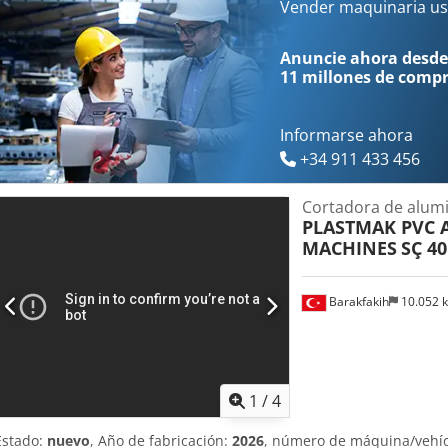
Tspfx Abbsha *
Vender maquinaria us
Anuncie ahora desde
11 millones de comp
Informarse ahora
+34 911 433 456
Cortadora de alumi
PLASTMAK PVC
MACHINES
SÇ 40
Barakfakih
10.052 
1
/
4
Estado:
nuevo
, Año de fabricación:
2026
, número de máquina/vehí