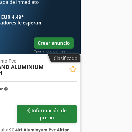
ada de inmediato
 EUR 4,49
*
radores
le esperan
Crear anuncio
*por anuncio / mes
Clasificado
nio Pvc
 AND ALUMINIUM
1
km
Información de
precio
culo:
SÇ 401 Aluminyum Pvc Alttan