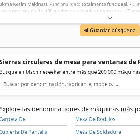
Çıkma Kesim Makinası
, Funcionalidad:
totalmente funcional
, • Cu
cortes precisos de 0 a 180 grados y en ángulos intermedios. • Tope
22,5, 30, 45, 60 y 90 grados. • Palanca de fijación de la mesa para 
velocidad de salida de la sierra, reduce la velocidad en corte de al
Guardar búsqueda
Cubierta de protección para cortes seguros. • Diámetro de la sierr
salida: 12,5 cm. • Incluye de serie un sistema de medición y transpo
izquierda). Cedpfx Ajq U Tctsbboha OPCIONAL • Sistema de refriger
disponibles para corte de aluminio. • Capacidad para trabajar con m
Sierras circulares de mesa para ventanas de
Busque en Machineseeker entre más que 200.000 máquinas
Explore las denominaciones de máquinas más p
Carpeta De
Mesa De Rodillos
Cubierta De Pantalla
Mesa De Soldadura