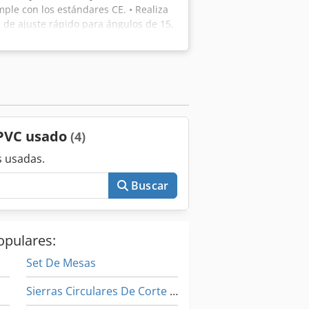
mple con los estándares CE. • Realiza
s de ajuste rápido para ángulos de 15,
ángulos intermedios. • Regulador de
uminio y disminuye la carga del motor. •
a de diamante: 450 mm, distancia de
rtador (2,5 metros a la derecha y a la
ación y sistema Hydro check
etro digital.
 PVC usado
(4)
 usadas.
Buscar
opulares:
Set De Mesas
Sierras Circulares De Corte De Metales