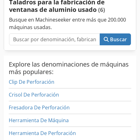
Taladros para la fabricación de
automática de tornillos Unidad de avance con desconexión
ventanas de aluminio usado
(6)
automática de profundidad Activación por pedal para un
trabajo ergonómico Control neumático integrado para un
Busque en Machineseeker entre más que 200.000
diseño compacto Tolva de acero inoxidable para una larga
máquinas usadas.
vida útil
Buscar
Explore las denominaciones de máquinas
más populares:
Clip De Perforación
Crisol De Perforación
Fresadora De Perforación
Herramienta De Máquina
Herramienta De Perforación