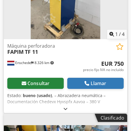
1
/
4
Máquina perforadora
FAPIM
TF 11
EUR 750
Enschede
8.326 km
precio fijo IVA no incluído
Consultar
Llamar
Estado:
bueno (usado)
, – Abrazadera neumática –
Documentación Chedevx Hyvspfx Aavoa – 380 V
Clasificado