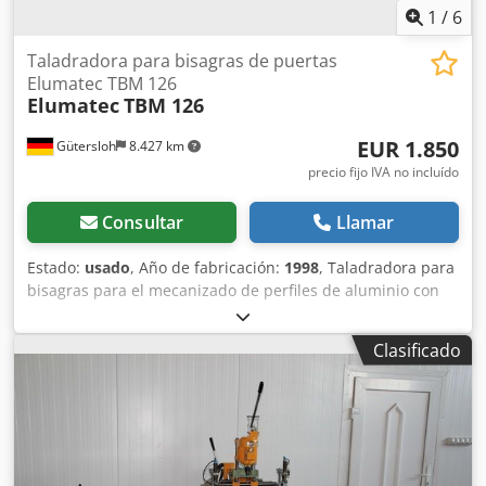
1
/
6
Taladradora para bisagras de puertas
Elumatec TBM 126
Elumatec
TBM 126
EUR 1.850
Gütersloh
8.427 km
precio fijo IVA no incluído
Consultar
Llamar
Estado:
usado
, Año de fabricación:
1998
, Taladradora para
bisagras para el mecanizado de perfiles de aluminio con
sujetadores neumáticos de material y sistema de
microaspersión Longitud de mecanizado: máx. 2400 mm
Clasificado
Ancho máximo del perfil de hoja: 108 mm Ancho máximo
del perfil del marco: 200 mm Altura del perfil: 45-80 mm
Velocidad del husillo: 1900 rpm Chsdpfoy Anhnjx Aavoa
Peso: aprox. 500 kg