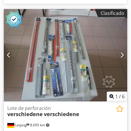
Clasificado
1
/
6
Lote de perforación
verschiedene
verschiedene
Leipzig
8.695 km