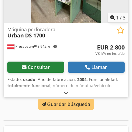
1
/
3
Máquina perforadora
Urban
DS 1700
EUR 2.800
Pressbaum
8.942 km
VB IVA no incluído
Consultar
Llamar
Estado:
usado
, Año de fabricación:
2004
, Funcionalidad:
totalmente funcional
, número de máquina/vehículo:
22000157
, peso total:
63 kg
, Descripción Para el
mecanizado de perfiles de PVC y aluminio, especialmente
Guardar búsqueda
indicado para la fabricación de marcos de ventanas y
puertas Tipo: Atornillador estacionario / unidad de
alimentación de tornillos Cedpfx Aaoxxy R Dsvjha Campo
de aplicación: Atornillado de refuerzos en perfiles plásticos
Año de fabricación: 04/2004 Funciones: Alimentación