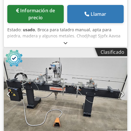
Información de
Llamar
precio
Estado:
usado
, Broca para taladro manual, apta para
piedra, madera y algunos metales. Chodjhagt Sjpfx Aavoa
Clasificado