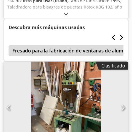
Estado:
listo para usar (usado)
, Año de fabricación:
1995
,
Taladradora para bisagras de puertas Rotox KBG 192, año
de fabricación 1995, con mesa deslizante de 3 metros.
Chjdjd R S Hnspfx Aavea
Descubra más máquinas usadas
c
Fresado para la fabricación de ventanas de aluminio
Clasificado