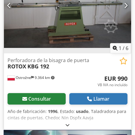
1
/
6
Perforadora de la bisagra de puerta
ROTOX
KBG 192
EUR 990
Ostrożne
9.364 km
VB IVA no incluído
Consultar
Llamar
Año de fabricación:
1996
, Estado:
usado
, Taladradora para
cintas de puertas. Chedoc Nin Dspfx Aavja