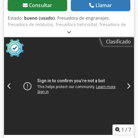
Consultar
Llamar
Estado:
bueno (usado)
, Fresadora de engranajes,
fresadora de módulos, fresadora helicoidal, fresadora de
perfil de dientes, cabezal de fresado de módulos,
fresadora de extremos de rodillos, fresadora de rodillos,
Clasificado
fresa, fresadora helicoidal, fresadora helicoidal de ejes
cónicos. -1 fresa de: 650.054.06 A SPAN. < 5 ° EV 4 CO -
Diámetro: 22 mm -Peso: 0,6 kg Dsdpeb A Sriefx An Nskr
1
/
7