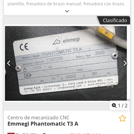
plantilla, fresadora de brazo manual, fresadora con brazo.
-Fresadora con plantilla: Wegoma SK6 -Fresadora con
plantilla: con movimiento basculante -con guía de apoyo,
Clasificado
longitud: 1910 mm Dsded Skkvjpfx An Njkr -Motor: 220 V,
1,4 kW -Velocidad de giro del husillo: 22.000 rpm -
Dimensiones: 500/460/A1530 mm -Peso: 46,5 kg
1
/
2
Centro de mecanizado CNC
Emmegi
Phantomatic T3 A