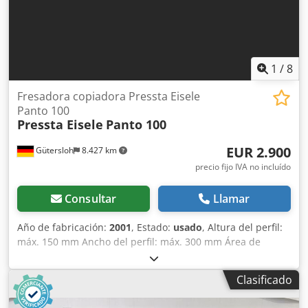
1
/
8
Fresadora copiadora Pressta Eisele
Panto 100
Pressta Eisele
Panto 100
EUR 2.900
Gütersloh
8.427 km
precio fijo IVA no incluído
Consultar
Llamar
Año de fabricación:
2001
, Estado:
usado
, Altura del perfil:
máx. 150 mm Ancho del perfil: máx. 300 mm Área de
fresado: 365 x 230 mm Sistema de sujeción neumática de
la pieza de trabajo Sistema de pulverización de cantidad
Clasificado
mínima 2 pasadores de copia neumáticos con pasador de
copia de 5/8/10 mm Djdezmhqzepfx An Njkr