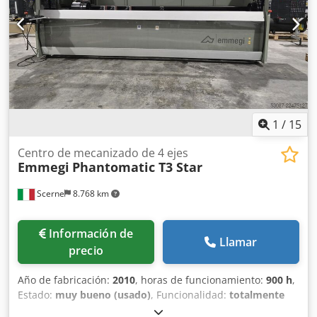
1
/
15
Centro de mecanizado de 4 ejes
Emmegi
Phantomatic T3 Star
Scerne
8.768 km
Información de
Llamar
precio
Año de fabricación:
2010
, horas de funcionamiento:
900 h
,
Estado:
muy bueno (usado)
, Funcionalidad:
totalmente
funcional
, RECORRIDOS DE LOS EJES EJE X (longitudinal)