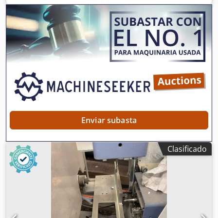
(mm) 4.300 EJE Y (transversal) (mm) 270 Mesa giratoria
-90°/90° continua Dksdpfxozq Rn Dj An Nsr
ELECTROMANDRIL Potencia máxima en S1 (kW) 5,5
Velocidad máxima (rpm) 20.000 Cono de sujeción de
herramienta HSK - 63F ALMACÉN DE HERRAMIENTAS
AUTOMÁTICO Número máximo de herramientas en el
almacén 8 Diámetro máximo de la herramienta que se
puede insertar en el almacén (mm) Ø = 180
Enviar subasta
Clasificado