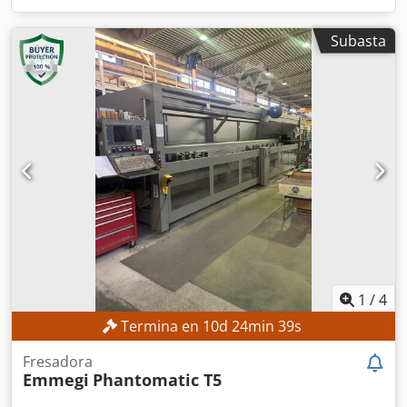
Subasta
1
/
4
Termina en
10
d
24
min
37
s
Fresadora
Emmegi
Phantomatic T5