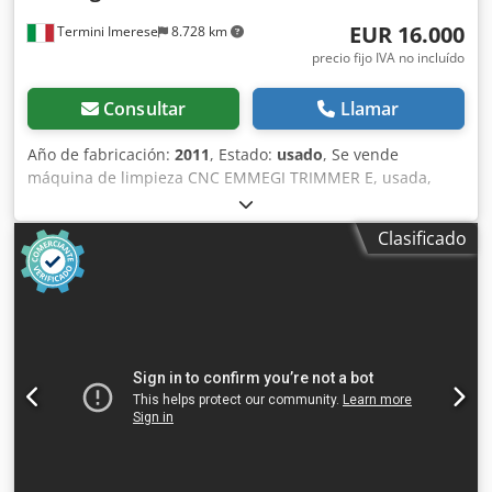
EUR 16.000
Termini Imerese
8.728 km
precio fijo IVA no incluído
Consultar
Llamar
Año de fabricación:
2011
, Estado:
usado
, Se vende
máquina de limpieza CNC EMMEGI TRIMMER E, usada,
fabricada por Fratelli Rinaldi S.r.l., diseñada para la
limpieza automática de los ángulos soldados de marcos y
Clasificado
hojas de PVC. La máquina está equipada con control
numérico mediante PC industrial, monitor y teclado, con la
posibilidad de recuperar diferentes programas de
mecanizado en función del perfil a limpiar. El modelo
TRIMMER E realiza el mecanizado mediante 3 ejes
interpolados y un ciclo automático. La cuchilla de 300 mm
de diámetro permite la limpieza del ángulo exterior de
diferentes perfiles. La máquina también dispone de
unidades superiores e inferiores para la eliminación de
cordones de soldadura y el mecanizado de los ángulos
interiores y exteriores. Características principales: