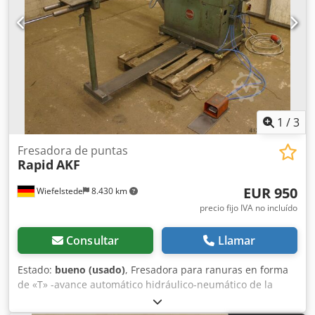
1
/
3
Fresadora de puntas
Rapid
AKF
EUR 950
Wiefelstede
8.430 km
precio fijo IVA no incluído
Consultar
Llamar
Estado:
bueno (usado)
, Fresadora para ranuras en forma
de «T» -avance automático hidráulico-neumático de la
herramienta de fresado Dkodpfx Anjb A H Hfo Nor -
diámetro máximo de la fresa: 250 mm