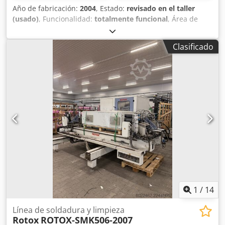
Año de fabricación:
2004
, Estado:
revisado en el taller
(usado)
, Funcionalidad:
totalmente funcional
, Área de
trabajo X: 3400 mm. Husillos electro-accionados 1 HSD,
conexión ISO 30 – velocidad máxima 18000 rpm. Sistema
Clasificado
de cambio de herramientas automático. Posiciones de
cambio de herramientas: 5+1. Mesa de trabajo con 4
mordazas y posicionamiento automático. Dedpfx
Anozmyuxe Nekr Cabezales angulados para mecanizados
laterales. Peso: 1950 kg. Dimensiones: 5.472 mm x 1.900
mm x 2.200 mm.
1
/
14
Línea de soldadura y limpieza
Rotox
ROTOX-SMK506-2007