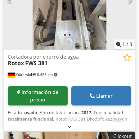
1
/
3
Cortadora por chorro de agua
Rotox
FWS 381
Gütersloh
8.428 km
Información de
Llamar
precio
Estado:
usado
, Año de fabricación:
2017
, Funcionalidad:
totalmente funcional
, Rotox FWS 381 Dkodpfx Aszpygyon
Nor
Clickout