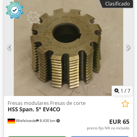
Clasificado
1
/
7
Fresas modulares Fresas de corte
HSS
Span. 5° EV4CO
EUR 65
Wiefelstede
8.430 km
precio fijo IVA no incluído