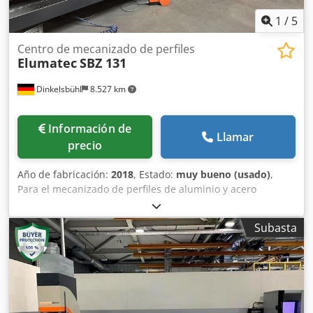
1
/
5
Centro de mecanizado de perfiles
Elumatec
SBZ 131
Dinkelsbühl
8.527 km
Información de
Llamar
precio
Año de fabricación:
2018
, Estado:
muy bueno (usado)
,
Para el mecanizado de perfiles de aluminio y acero
Totalmente funcional, en muy buen estado Longitud de
mecanizado: 7200 mm Control de 3 ejes con pantalla de
Subasta
15" Cambiador de herramientas: 8 posiciones / revólver 8
mordazas neumáticas para sujeción de material en
horizontal Posicionamiento autónomo de las mordazas Dos
zonas de trabajo individuales, aptas para modo pendular 2
topes neumáticos de material 8 posiciones para
herramientas / revólver BT30 Escáner de códigos de barras