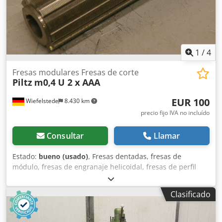
1
/
4
Fresas modulares Fresas de corte
Piltz
m0,4 U 2 x AAA
EUR 100
Wiefelstede
8.430 km
precio fijo IVA no incluído
Consultar
Llamar
Estado:
bueno (usado)
, Fresas dentadas, fresas de
módulo, fresas de engranaje helicoidal, fresas de perfil
dentado, cabezales de fresado de módulo, fresas
cilíndricas frontales, fresas cilíndricas, fresas, fresas
Clasificado
helicoidales, fresas helicoidales de eje cónico. Dkodpfx Aeb
A Srnon Nor -1 fresa: Ø 52/170 mm -Diámetro: 22 mm -
Peso: 2 kg