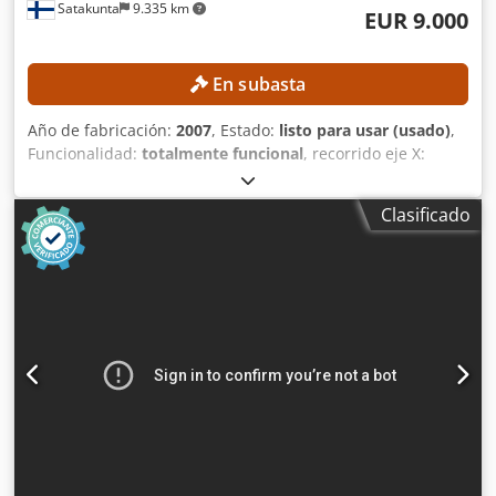
Satakunta
9.335 km
EUR 9.000
En subasta
Año de fabricación:
2007
, Estado:
listo para usar (usado)
,
Funcionalidad:
totalmente funcional
, recorrido eje X:
7.000 mm
, recorrido del eje Y:
300 mm
, recorrido del eje Z:
350 mm
, velocidad del cabezal (máx.):
18.000 rpm
, número
Clasificado
de ranuras del almacén de herramientas:
12
, Sin precio
mínimo: ¡venta garantizada al precio más alto! DETALLES
TÉCNICOS Recorrido del eje X: 7.000 mm Recorrido del eje
Y: 300 mm Recorrido del eje Z: 350 mm Velocidad de
husillo: 18.000 rpm Portaherramientas: ISO 30 Plazas para
herramientas: 2 cargadores, cada uno con 5 + 1 plazas
para herramientas Longitud máxima del perfil: 7.000 mm
DETALLES DE LA MÁQUINA Control: Control CNC, 3 ejes
Potencia del husillo: 5,5 kW Presión de funcionamiento: 6-8
bar Posibilidades de mecanizado: Mecanizado de cinco
caras con cabezales angulares Número de sistemas de
sujeción: 8 unidades Peso de la máquina: aprox. 3.200 kg