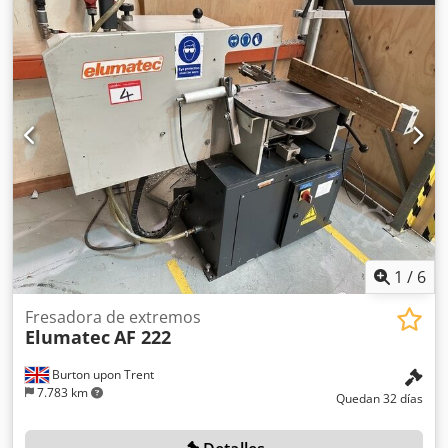
1
/
6
Fresadora de extremos
Elumatec
AF 222
Burton upon Trent
7.783 km
Quedan 32 días