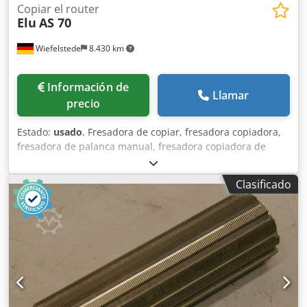
Copiar el router
Elu
AS 70
Wiefelstede
8.430 km
Información de
Llamar
precio
Estado:
usado
, Fresadora de copiar, fresadora copiadora,
fresadora de palanca manual, fresadora copiadora de
palanca, fresadora de copiar de un solo husillo Djdpfxjif
Huvo An Njkr -Fabricante: Elu, fresadora copiadora tipo AS
Clasificado
70 -Longitud de fresado: 365 mm -Ancho de fresado: 100
mm -Recorrido de fresado: 45 mm -Motor: 220/380 V, 740
W -Velocidad de rotación del husillo: 12 000 rpm -
Dimensiones: 800/750/A1320 mm -Peso: 108 kg