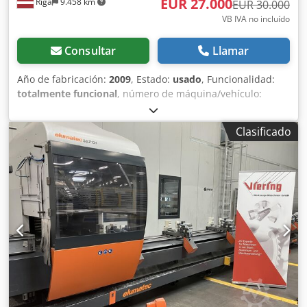
EUR 27.000
Rīga
9.458 km
EUR 30.000
VB IVA no incluído
Consultar
Llamar
Año de fabricación:
2009
, Estado:
usado
, Funcionalidad:
totalmente funcional
, número de máquina/vehículo:
C107230
, Ofrecemos un centro de mecanizado CNC
Emmegi PHANTOMATIC T3 A bien mantenido, ideal para el
Clasificado
procesamiento de perfiles de aluminio y aleaciones ligeras.
Detalles de la máquina: Fabricante: Emmegi S.p.A. (Italia)
Modelo: PHANTOMATIC T3 A Año: 2009 Número de serie:
C107230 Potencia: 7,5 kW Voltaje: 400 V / 3 fases Corriente:
16 A Dkodpfx Aoy Idm Ren Nsr Frecuencia: 50 Hz Peso:
1950 kg Descripción: El PHANTOMATIC T3 A es un centro
de mecanizado CNC versátil, diseñado para operaciones
de fresado, taladrado, roscado y corte en perfiles de
aluminio. Reconocido por su fiabilidad y precisión, esta
máquina es apta para la producción de ventanas, puertas,
fachadas y la fabricación general de aluminio.