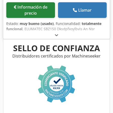
Información de
Llamar
precio
Estado:
muy bueno (usado)
, Funcionalidad:
totalmente
funcional
, ELUMATEC SBZ150 Dksdpfxoylbvis An Nsr
Centro de mecanizado CNC de 5 ejes para perfiles de
aluminio y acero de pared delgada, año de fabricación
2004.
SELLO DE CONFIANZA
Distribuidores certificados por Machineseeker