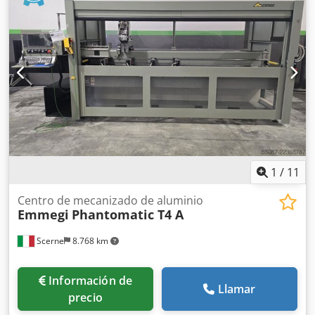
1
/
11
Centro de mecanizado de aluminio
Emmegi
Phantomatic T4 A
Scerne
8.768 km
Información de
Llamar
precio