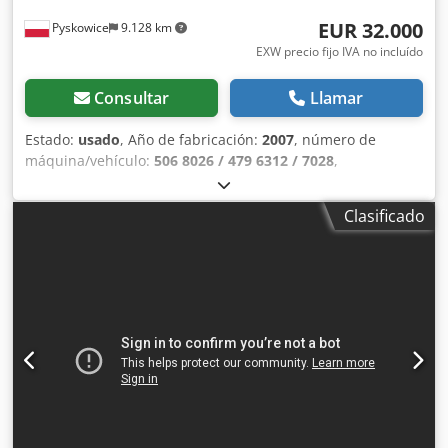
EUR 32.000
Pyskowice
9.128 km
EXW precio fijo IVA no incluído
Consultar
Llamar
Estado:
usado
, Año de fabricación:
2007
, número de
máquina/vehículo:
506 8026 / 479 6312 / 7028
,
Funcionalidad:
totalmente funcional
, tensión de entrada:
400 V
, corriente de entrada:
20 A
, frecuencia de entrada:
Clasificado
50 Hz
, tipo de corriente de entrada:
trifásico
, longitud de
la pieza (máx.):
2.500 mm
, anchura de la pieza (máx.):
2.500 mm
, altura de la pieza (máx.):
160 mm
, número de
ejes:
4
, tipo de accionamiento:
eléctrico
, peso total:
3.000
kg
, Equipamiento:
documentación / manual
, Vendo una
línea completa, funcional y utilizada para la producción de
perfiles de soldadura y limpieza de la empresa Rotox, año
de fabricación 10/2007. La línea funcionaba en la empresa
EUROCOLOR en la producción de ventanas y puertas de
PVC (perfiles Schüco y Rehau). Dirección de trabajo: de
derecha a izquierda (la viga derecha, en el lado de la