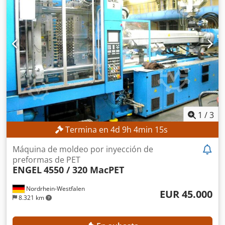
1
/
3
Termina en
4
d
9
h
4
min
13
s
Máquina de moldeo por inyección de
preformas de PET
ENGEL
4550 / 320 MacPET
Nordrhein-Westfalen
EUR 45.000
8.321 km