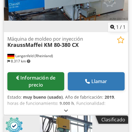
1
/
1
Máquina de moldeo por inyección
KraussMaffei
KM 80-380 CX
Langenfeld (Rheinland)
8.317 km
Información de
Llamar
precio
Estado:
muy bueno (usado)
, Año de fabricación:
2019
,
horas de funcionamiento:
9.000 h
, Funcionalidad:
totalmente funcional
, fuerza de sujeción:
800 kN
,
diámetro del tornillo:
35 mm
, espacio libre entre las
Clasificado
columnas:
420 mm
, volumen de desplazamiento:
154 cm³
,
presión de inyección:
2.429 bar
, Máquinas de inyección