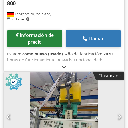
800
Langenfeld (Rheinland)
8.317 km
Información de
Llamar
precio
Estado:
como nuevo (usado)
, Año de fabricación:
2020
,
horas de funcionamiento:
8.344 h
, Funcionalidad:
totalmente funcional
, fuerza de sujeción:
2.000 kN
,
diámetro del tornillo:
50 mm
, volumen de desplazamiento:
Clasificado
392 cm³
, presión de inyección:
2.000 bar
, N.º de inventario:
503618 Fabricante: ARBURG Tipo: Allrounder 2000 T 2000-
800 Control: Selogica direct Año de fabricación: 2020 Horas
de funcionamiento: 8344 h Datos técnicos, lado de cierre
Fuerza de cierre: 2000 kN Tamaño de la platina, alto x
ancho: 1772 x 800 mm Altura de instalación mínima: 400
mm Distancia entre las platinas, máxima: 900 mm
Dodpjzfkfljfx Am Uock Recorrido de apertura: 500 mm
Tamaño de la mesa giratoria, D: 2000 mm Carrera del