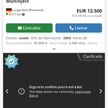
Multinject
EUR 12.500
Langenfeld (Rheinland)
8.317 km
FCA VB IVA no incluído
Consultar
Llamar
Estado:
usado
, Año de fabricación:
2004
, horas de
funcionamiento:
76.000 h
, altura total:
2.480 mm
, ancho
total:
2.330 mm
, longitud total:
9.830 mm
, diámetro del
tornillo:
70 mm
, fuerza de sujeción:
4.200 kN
, volumen de
Clasificado
desplazamiento:
1.047 cm³
, Fuerza de cierre: 4200 kN
Dodpfx Aozgt Npem Uock Distancia entre columnas h x v:
800 x 800 mm Tamaño de platina h x v: 1270 x 1200 mm
Altura mínima de instalación: 380 mm Distancia máxima
entre platinas: 1400 mm Carrera de apertura: 1020 mm
Diámetro de husillo: 70 mm Volumen de inyección: 1047
ccm Presión de inyección: 1778 bar 2.º agregado 55 con ø
22 Presión de inyección: 1674 bar Volumen: 30 cm³
Distancia entre unidades plastificadoras 1 a 2: 300 mm
(configuración en tándem / posición Z) Equipamiento