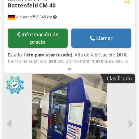
Battenfeld
CM 40
Alemania
8.345 km
Información de
Llamar
precio
Estado:
listo para usar (usado)
, Año de fabricación:
2016
,
fuerza de sujeción:
350 kN
, ancho total:
1.973 mm
, altura
total:
3.040 mm
, peso total:
5.200 kg
, longitud del
producto (máx.):
1.300 mm
, Máquina de moldeo por
Clasificado
inyección vertical fabricada en 2016. Esta Battenfeld CM 40
tiene un peso de 5200 kg y una altura de trabajo de 1000
mm. La máquina está equipada con un robusto sistema de
seguridad que garantiza la seguridad operativa. Si busca
obtener una capacidad de moldeo por inyección de alta
calidad, considere la máquina Battenfeld CM 40 que
tenemos a la venta. Póngase en contacto con nosotros para
obtener más detalles. Dodpeztdwwsfx Am Ujck - Presión
del sistema hidráulico: 247 / 210 bar- Presión del sistema