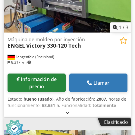
de aire Máquina con mesa giratoria Máquina con batería
de agua Dcsdpfx Asytd Spem Usk Elementos de nivelación
Interfaz BDE
1
/
3
Máquina de moldeo por inyección
ENGEL
Victory 330-120 Tech
Langenfeld (Rheinland)
8.317 km
Información de
Llamar
precio
Estado:
bueno (usado)
, Año de fabricación:
2007
, horas de
funcionamiento:
68.651 h
, Funcionalidad:
totalmente
funcional
, fuerza de sujeción:
1.200 kN
, diámetro del
tornillo:
35 mm
, volumen de desplazamiento:
154 cm³
,
Clasificado
Equipamiento:
documentación / manual
, ENGEL Victory
330-120 Tech N.º de almacén: 503558 Fabricante: ENGEL