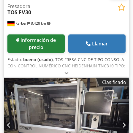
Fresadora
TOS
FV30
Karben
8.428 km
Información de
Llamar
precio
Estado:
bueno (usado)
, TOS FRESA CNC DE TIPO CONSOLA
CON CONTROL NUMÉRICO CNC HEIDENHAIN TNC310 TIPO:
FV30 N.º DE MÁQUINA: 203300233 AÑO DE FABRICACIÓN:
1998 Datos técnicos: Recorrido longitudinal – eje X: 760
Clasificado
mm Recorrido transversal – eje Y: 381 mm Recorrido
vertical del husillo – eje Z: 152 mm Recorrido vertical de la
consola: 450 mm Tamaño de la mesa: 305 x 1300 mm
Dkjdozlg N Tjpfx Adwjr Peso máximo de la pieza de trabajo:
360 kg Conexión del husillo: ISO40, DIN 69871 A Rango de
velocidad: variable, de 100 a 4000 min-1 Potencia del
motor: 5,5 kW (7,5 kW/5 min.) Peso: 2700 kg Equipamiento:
 Control numérico CNC HEIDENHAIN TNC310  Volante