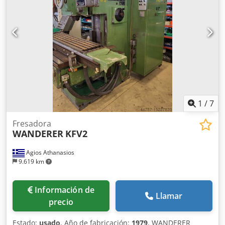
reemplazado o reparado. Djdpfx Ajznaqiodwokr Ya se ha
instalado un sistema de control Siemens S7.
Portaherramientas: SK50 Tamaño de la mesa: 1600 x 400
mm La recogida y la carga deben ser organizadas y
pagadas por el cliente.
1
/
7
Fresadora
WANDERER
KFV2
Agios Athanasios
9.619 km
Información de
Llamar
precio
Estado:
usado
, Año de fabricación:
1979
, WANDERER