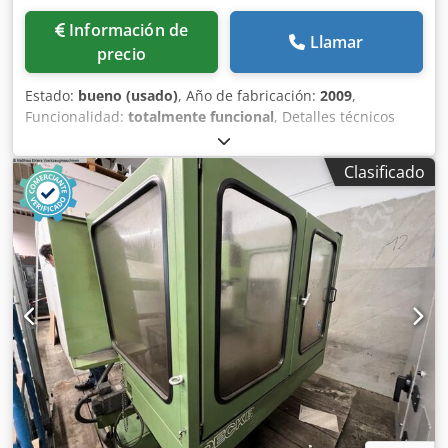
Información de
Llamar
precio
Estado:
bueno (usado)
, Año de fabricación:
2009
,
Funcionalidad:
totalmente funcional
, Detalles técnicos
Recorrido en X 4000 mm Recorrido en Y 1350 mm
Recorrido en Z (vertical) 1600 mm Control Heidenhain iTNC
Clasificado
530 Superficie de mesa 4200 x 1150 mm Carga máxima de
la mesa 13 t Cono de herramienta ISO 50 Velocidades del
husillo - infinitamente variables 0 - 3000 rpm Niveles de
transmisión 2 Accionamiento del husillo 28/38 kW Rango
de avance 5000 mm/min Avance rápido (X/Y) 12 m/min
Avance rápido (Z) 10 m/min Peso de la máquina aprox. 37 t
Dimensiones aprox. 12,9 x 6,53 x 3,79 m Información
adicional En enero y octubre de 2025 se revisó la cabeza
de fresado por un total de 51.000,- euros (nuevos
engranajes cónicos y rodamientos). Horas de
funcionamiento (31/07/2025): Encendido de la máquina:
38.483 h Ciclo de programa: 12.798 h Tiempo de husillo:
11.645 h Protocolo actual de medición de geometría