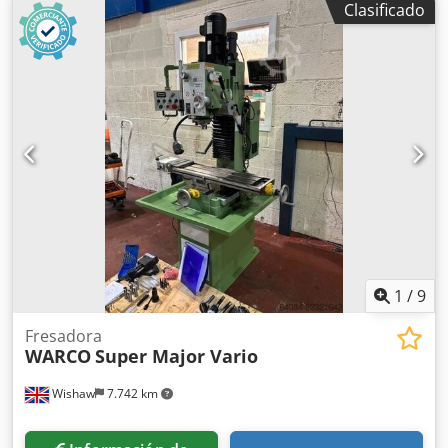
Clasificado
cabezal inclinable y a la posibilidad de utilizar el eje
(incluso con descenso automático) con lubricación
automática de las guías. Dsdsznvmyopfx Adwokr Equipada
con avances automáticos independientes, también incluye
un divisor con cabeza giratoria, junto con sus engranajes,
juego de división y algunas herramientas; máquina
reacondicionada según las normas, y en perfecto estado
de funcionamiento.
1
/
9
Fresadora
WARCO
Super Major Vario
Wishaw
7.742 km