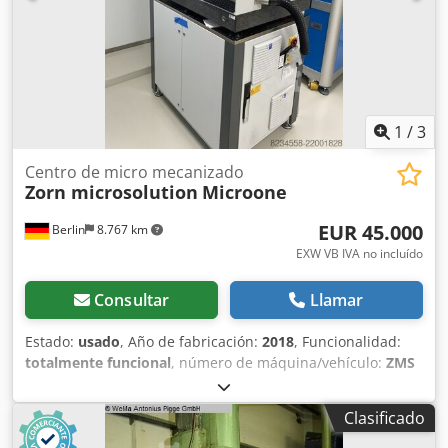
ultra precisión, en adelante denominada máquina, está
diseñada y fabricada para el mecanizado por arranque de
viruta de lentes intraoculares dentro de los límites físicos
especificados. Dkodpfxoy Uuxqe Adwer Interruptor de
seguridad de puerta defectuoso Faltan algunos botones
1
/
3
Centro de micro mecanizado
Zorn microsolution
Microone
EUR 45.000
Berlin
8.767 km
EXW VB IVA no incluído
Consultar
Llamar
Estado:
usado
, Año de fabricación:
2018
, Funcionalidad:
totalmente funcional
, número de máquina/vehículo:
ZMS
100-010
, recorrido eje X:
100 mm
, recorrido del eje Y:
100
mm
, recorrido del eje Z:
135 mm
, avance eje X:
30 m/min
,
Clasificado
avance Eje Y:
30 m/min
, Avance eje Z:
30 m/min
, velocidad
del cabezal (máx.):
75.000 rpm
, altura total:
2.040 mm
,