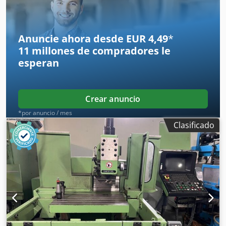
información adicional. Dedpfx Aozq Hlledwjkr ¡Sujeto a
cambios y errores en los datos técnicos y la información
así como a venta previa!
Anuncie ahora desde EUR 4,49
*
11 millones de compradores
le
esperan
Crear anuncio
*por anuncio / mes
Clasificado