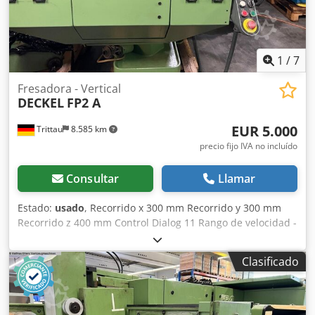
1
/
7
Fresadora - Vertical
DECKEL
FP2 A
EUR 5.000
Trittau
8.585 km
precio fijo IVA no incluído
Consultar
Llamar
Estado:
usado
, Recorrido x 300 mm Recorrido y 300 mm
Recorrido z 400 mm Control Dialog 11 Rango de velocidad -
husillo principal 40 - 4000 min⁻¹ Portaherramientas SK 40
Giratorio +/- 90° Recorrido del husillo 80 mm Dkodpfx Aszq
Clasificado
Hlfedwor Según nuestra evaluación, la máquina se
encuentra en muy buen estado de segunda mano y puede
inspeccionarse bajo corriente previo acuerdo. Accesorios: -
Cabina Los accesorios, herramientas y dispositivos de