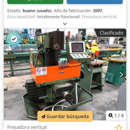
Estado:
bueno (usado)
, Año de fabricación:
2007
,
Funcionalidad:
totalmente funcional
, Fresadora vertical
Haas TM 1 HE, año de fabricación 2007, control Haas CNC,
recorrido X/Y/Z de 762/305/534 mm, tamaño de la mesa de
Clasificado
1213 x 267 mm, Dkjdpfx Adszh Unpower velocidad de giro
del husillo hasta 4.000 rpm, portaherramientas BT 40.
1
/
4
Guardar búsqueda
Fresadora vertical