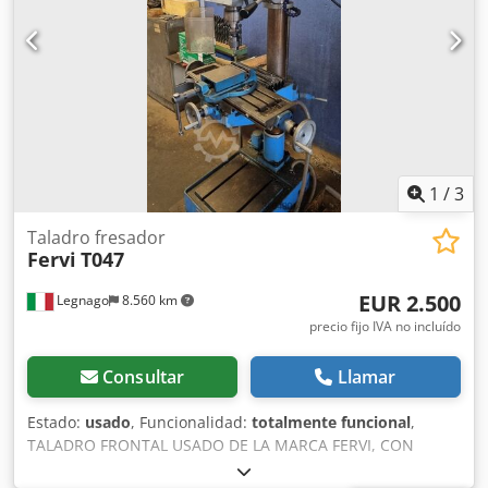
1
/
3
Taladro fresador
Fervi
T047
EUR 2.500
Legnago
8.560 km
precio fijo IVA no incluído
Consultar
Llamar
Estado:
usado
, Funcionalidad:
totalmente funcional
,
TALADRO FRONTAL USADO DE LA MARCA FERVI, CON
CAPACIDAD DE 32 MM Y MESA DE DESLIZAMIENTO