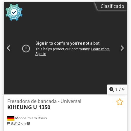
Clasificado
1
/
9
Fresadora de bancada - Universal
KIHEUNG
U 1350
Monheim am Rhein
8.312 km