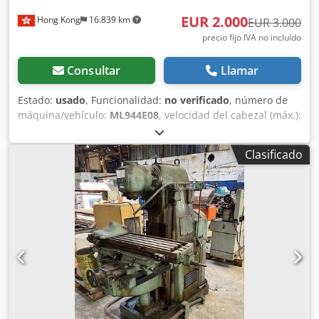
EUR 2.000
Hong Kong
16.839 km
EUR 3.000
precio fijo IVA no incluído
Consultar
Llamar
Estado:
usado
, Funcionalidad:
no verificado
, número de
máquina/vehículo:
ML944E08
, velocidad del cabezal (máx.):
8.000 rpm
, tipo de corriente de entrada:
trifásico
, peso
total:
5.500 kg
, tensión de entrada:
400 V
, Centro de
Clasificado
mecanizado vertical CHEVALIER QP2033-L. La máquina está
disponible para su inspección en Riga, Letonia.
Actualmente, la máquina está conectada a la corriente y
puede ser inspeccionada previa cita. Djdpfx
Aszfgmxedwekr Se pueden proporcionar fotografías
adicionales e información técnica a petición.