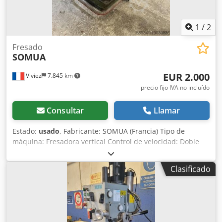
1
/
2
Fresado
SOMUA
EUR 2.000
Viviez
7.845 km
precio fijo IVA no incluído
Consultar
Llamar
Estado:
usado
, Fabricante: SOMUA (Francia) Tipo de
máquina: Fresadora vertical Control de velocidad: Doble
palanca mecánica (A y B) Velocidades disponibles: Djdpfjwf
E Hysx Adwskr - De 40 a 2000 rpm
Clasificado