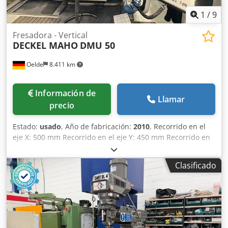
1
/
9
Fresadora - Vertical
DECKEL MAHO
DMU 50
Oelde
8.411 km
Información de
Llamar
precio
Estado:
usado
, Año de fabricación:
2010
, Recorrido en el
eje X: 500 mm Recorrido en el eje Y: 450 mm Recorrido en
el eje Z: 400 mm Sistema de control: iTNC 530 Heidenhain
Rango de velocidad - husillo principal: 20 - 10.000 min⁻¹
Clasificado
Potencia del motor - husillo principal: 13 / 9 kW Par
máximo: 83 / 57 Nm Soporte de herramientas: SK 40 DIN
69871 Superficie de sujeción de la mesa: 700 x 500 mm
Carga máxima de la mesa: 500 kg Ranuras en T: 7 x 14 x 63
mm Número de posiciones para herramientas: 60 Peso
máximo de la herramienta: 6 kg Diámetro máximo de la