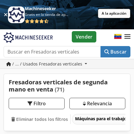
Machineseeker
A la aplicación
Gratis en la tienda de aplicaciones
Vender
Buscar
/ ... / Usados Fresadoras verticales
Fresadoras verticales de segunda
mano en venta
(71)
Filtro
Relevancia
Máquinas para el trabajo d
Eliminar todos los filtros