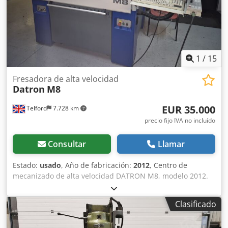
electrónico  Programación neumática de herramientas 
Sistema de lubricación central automático para guías y
husillos de bolas  Sistema de refrigeración, capacidad 42
l  Lámpara de máquina  Diversos soportes de
herramientas  Accesorios estándar  Documentación 
Conformidad CE
1
/
15
Fresadora de alta velocidad
Datron
M8
EUR 35.000
Telford
7.728 km
precio fijo IVA no incluído
Consultar
Llamar
Estado:
usado
, Año de fabricación:
2012
, Centro de
mecanizado de alta velocidad DATRON M8, modelo 2012.
Fresado de precisión de alta velocidad para aluminio,
plásticos y materiales compuestos. El DATRON M8, modelo
Clasificado
2012, es un centro de mecanizado de alta velocidad
diseñado específicamente para fabricantes que requieren