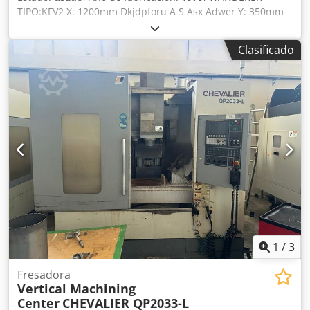
TIPO:KFV2 X: 1200mm Dkjdpforu A S Asx Adwer Y: 350mm
Z: 450mm HECHO EN ALEMANIA
Clasificado
1
/
3
Fresadora
Vertical Machining
Center
CHEVALIER QP2033-L