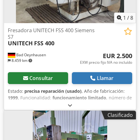
1
/
8
Fresadora UNITECH FSS 400 Siemens
S7
UNITECH
FSS 400
EUR 2.500
Bad Oeynhausen
8.459 km
EXW precio fijo IVA no incluído
Consultar
Llamar
Estado:
precisa reparación (usado)
, Año de fabricación:
1999
, Funcionalidad:
funcionamiento limitado
, número de
máquina/vehículo:
FSS 400 / 20041
, longitud de avance eje
X:
1.120 mm
, longitud de avance eje Y:
345 mm
, longitud
Clasificado
de avance eje Z:
400 mm
, peso total:
4.100 kg
, Se vende
una fresadora UNITECH FSS 400, tal como se muestra en
las fotos. La máquina es de segunda mano, pero el
acoplamiento de avance está defectuoso y deberá ser