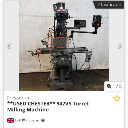
CRUZADO. Dkedpfx Aszky Dbedwjr
Clasificado
1
/
5
Fresadora
**USED CHESTER**
942VS Turret
Milling Machine
Erith
7.862 km