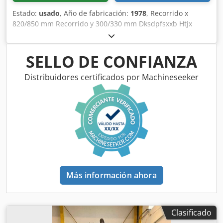
Estado:
usado
, Año de fabricación:
1978
, Recorrido x
820/850 mm Recorrido y 300/330 mm Dksdpfsxxb Htjx
Adwor Recorrido z 485/505 mm Peso de la máquina aprox.
1,8 t Dimensiones aproximadas 1670 x 1620 x 2500 mm
Detalles técnicos véanse en las imágenes
SELLO DE CONFIANZA
Distribuidores certificados por Machineseeker
Más información ahora
Clasificado