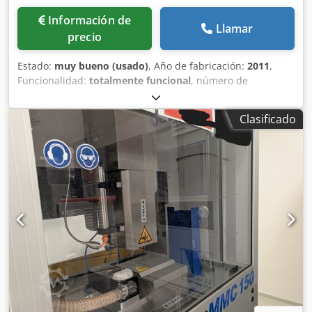
Información de
Llamar
precio
Estado:
muy bueno (usado)
, Año de fabricación:
2011
,
Funcionalidad:
totalmente funcional
, número de
máquina/vehículo:
NX1102193
, ESPECIFICACIONES Tamaño
de la mesa: 1244 x 230 mm Recorrido longitudinal: 700 mm
Clasificado
Recorrido transversal: 300 mm Recorrido vertical: 405 mm
Recorrido del husillo móvil: 125 mm Avances automáticos
del husillo móvil: 0,045-0,086 mm/vuelta Diámetro del
husillo móvil: 86 mm Cono del husillo móvil: R8 Motor del
husillo: 2,2 kW Velocidades del husillo (infinitamente
variable): 50-3500 rpm Peso: 1.200 kg Dksdpfx Adsy S
Shwjwor Máquina en ejecución métrica EQUIPAMIENTO DE
LA MÁQUINA Sistema DRO Sino de 3 ejes Avance
automático longitudinal Sistema de lubricación
centralizada de un solo disparo Lámpara halógena de
trabajo de baja tensión Protección de husillo Sistema de
refrigeración