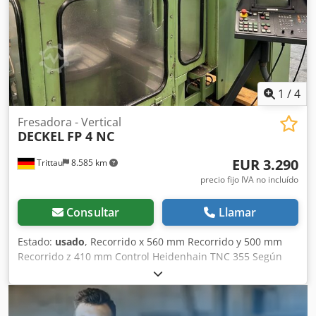
1
/
4
Fresadora - Vertical
DECKEL
FP 4 NC
EUR 3.290
Trittau
8.585 km
precio fijo IVA no incluído
Consultar
Llamar
Estado:
usado
, Recorrido x 560 mm Recorrido y 500 mm
Recorrido z 410 mm Control Heidenhain TNC 355 Según
nuestra opinión, la máquina se encuentra en buen estado
de uso y se puede inspeccionar bajo tensión previa cita.
Los accesorios, herramientas y dispositivos de sujeción
mostrados solo se incluyen si esto se indica en la