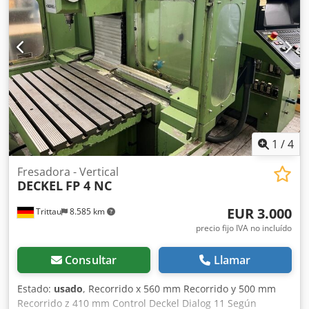
sujeción mostrados solo forman parte del suministro si así
se indica en la información adicional. ¡Reservado el
derecho a cambios y errores en los datos y
especificaciones técnicas, así como venta intermedia!
1
/
4
Fresadora - Vertical
DECKEL
FP 4 NC
EUR 3.000
Trittau
8.585 km
precio fijo IVA no incluído
Consultar
Llamar
Estado:
usado
, Recorrido x 560 mm Recorrido y 500 mm
Recorrido z 410 mm Control Deckel Dialog 11 Según