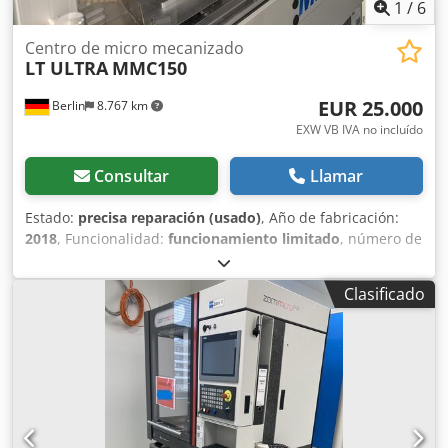
1
/
6
Centro de micro mecanizado
LT ULTRA
MMC150
EUR 25.000
Berlin
8.767 km
EXW VB IVA no incluído
Consultar
Llamar
Estado:
precisa reparación (usado)
, Año de fabricación:
2018
, Funcionalidad:
funcionamiento limitado
, número de
máquina/vehículo:
L5370
, recorrido eje X:
175 mm
,
recorrido del eje Y:
100 mm
, recorrido del eje Z:
135 mm
,
Clasificado
avance eje X:
5 m/min
, avance Eje Y:
5 m/min
, Avance eje
Z:
2 m/min
, velocidad del cabezal (máx.):
125.000 rpm
,
velocidad del husillo (min.):
10.500 rpm
, altura total:
2.160
mm
, ancho total:
1.815 mm
, longitud total:
2.339 mm
, tipo
de corriente de entrada:
trifásico
, peso total:
1.500 kg
,
tensión de entrada:
400 V
, corriente de entrada:
32 A
,
Equipamiento:
documentación / manual
, La fresadora de