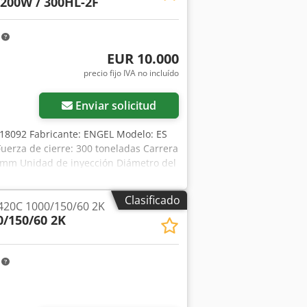
 200W / 300HL-2F
m
EUR 10.000
precio fijo IVA no incluído
Enviar solicitud
: 18092 Fabricante: ENGEL Modelo: ES
uerza de cierre: 300 toneladas Carrera
0 mm Unidad de inyección Diámetro del
yección PS: 662 + 122 g Presión de
7,75 x 2,35 x 2,6 m Peso de la
Clasificado
420C 1000/150/60 2K
300HL-2F — Máquina de moldeo por
0/150/60 2K
econocido fabricante austriaco ENGEL,
ra configuración 2K en L con
á equipada con un potente motor
m
o. El motor eléctrico acciona la bomba
te de aceite a presión en todo el
émbolos de inyección de ambas unidades
 situadas detrás de la unidad B