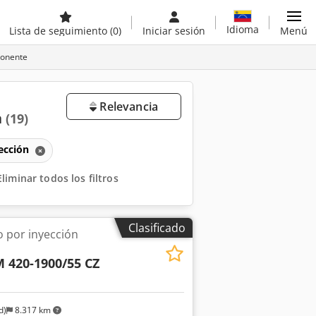
Idioma
Lista de seguimiento
(0)
Iniciar sesión
Menú
ponente
Relevancia
a
(19)
ección
Eliminar todos los filtros
Clasificado
 por inyección
 420-1900/55 CZ
d)
8.317 km