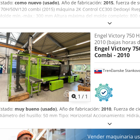
Estado:
como nuevo (usado)
, Año de fabricación:
2015
, fuerza de 
170H/50V/120 combi (2015) máquina 2K Control CC300 Dedoxyi Rvepf
Molde mín.-máx.: 300 mm Altura máxima del molde completo: 800
Apertura del recorrido: 505 mm Carrera del expulsor: 130 mm Fuerz
accionamiento de la bomba: 15 kW Unidad de inyección 1 Diámetr
Engel Victory 750 
de dosificación: 59 cm³ Velocidad máxima del husillo: 400 rpm Rang
2010 (bajas horas 
específica de inyección: 2.400 bar Unidad de inyección 2 Diámetr
Engel
Victory 75
dosificación: 25 cm³ Velocidad máxima del husillo: 450 rpm Velocid
Combi - 2010
específica de inyección: 2.400 bar Máquina con cinta transportadora
posible adquirir el robot lineal Engel VIPER 20 (Z=3320mm)
Trenčianske Stankov
Pedir m
1
/
1
Estado:
muy bueno (usado)
, Año de fabricación:
2010
, Fuerza de ci
Diámetro del husillo: 50 mm Tipo: Horizontal Accionamiento: Hidráu
Vender maquinaria us