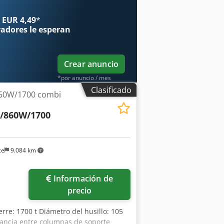
 EUR 4,49
*
radores
le esperan
Crear anuncio
*por anuncio / mes
Clasificado
860W/1700 combi
/860W/1700
ce
9.084 km
Pedir más fotos
Información de
precio
erre: 1700 t Diámetro del husillo: 105
ancia entre columnas de soporte