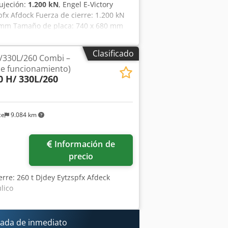
sujeción:
1.200 kN
, Engel E-Victory
x Afdock Fuerza de cierre: 1.200 kN
 mm Tamaño de placa: 740 x 680 mm
a del expulsor: 39,8 kN Potencia de
o del husillo: 25 mm Volumen máximo
Clasificado
H/330L/260 Combi –
o de inyección: 109 cm³/s Presión
de funcionamiento)
o del husillo: 20 mm Volumen máximo de
0 H/ 330L/260
ad de inyección: 104 cm³/s Presión
. Horas de trabajo: 41.427 h Es
ce
9.084 km
ás fotos
Información de
precio
erre: 260 t Djdey Eytzspfx Afdeck
lico
ada de inmediato