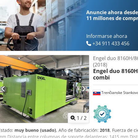
Anuncie ahora desde
11 millones de comp
Informarse ahora
+34 911 433 456
Engel duo 8160H/
(2018)
Engel
duo 8160H
combi
Trenčianske Stankov
1
/
2
Estado:
muy bueno (usado)
, Año de fabricación:
2018
, Fuerza de ci
mm Distancia entre columnas de soporte delanteras: 1415 mm Dist