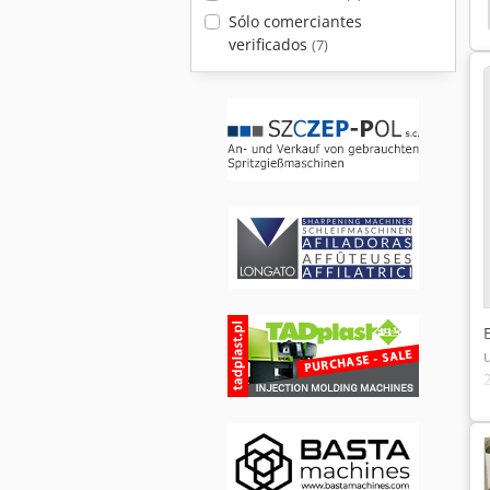
Moldeo Por Inyección
Mesa Giratoria Aufspannen
Sólo comerciantes
verificados
(7)