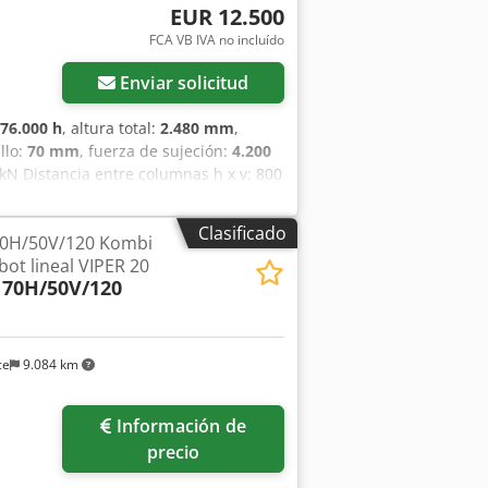
EUR 12.500
FCA VB IVA no incluído
Enviar solicitud
76.000 h
, altura total:
2.480 mm
,
llo:
70 mm
, fuerza de sujeción:
4.200
 kN Distancia entre columnas h x v: 800
e instalación: 380 mm Distancia
ámetro de husillo: 70 mm Volumen de
Clasificado
70H/50V/120 Kombi
 con ø 22 Presión de inyección: 1674
bot lineal VIPER 20
2: 300 mm (configuración en tándem /
170H/50V/120
hidráulica 6x Máquina sin sistema de
 Elementos de nivelación
 dos componentes Dimensiones de la
ce
9.084 km
Información de
precio