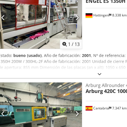
ENGEL
ES 1350H
Snofx Afdok
Hattingen
8.338 k
1
/
13
Estado:
bueno (usado)
, Año de fabricación:
2001
, Nº de referencia
1350H 200W / 300HL-2F Año de fabricación: 2001 Unidad de cierre F
de apertura: 855 mm Dimensión de las placas (an x alt): 1050 x 65
husillo: 60 + 35 mm Volumen de inyección: 735 + 135 cm³ Peso de in
inyección: 1834 + 1620 bar Dimensiones y pesos Dimensiones LxAxA: 
Arburg Allrounder 
máquina: 24.780 kg Información adicional: ENGEL ES 1350H200W/
Arburg
420C 100
inyección 2K Se ofrece esta máquina de moldeo por inyección del r
año 2001, con una fuerza de cierre de 300 toneladas y una verdade
disposición horizontal. Sistema motor e hidráulico La máquina est
Cantabria
7.347 k
eléctrico y un grupo de bombas hidráulicas de alta presión acoplad
hidráulica de forma continua, asegurando así un suministro constan
sistema. Este aceite a presión alimenta el cilindro de cierre, los 
y el sistema de expulsión. Las gruesas mangueras hidráulicas rojas