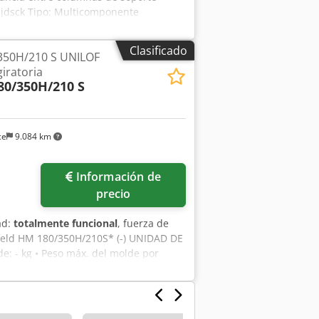
hjdsck Tipo: Multicomponente
Clasificado
350H/210 S UNILOF
iratoria
0/350H/210 S
ce
9.084 km
Información de
precio
ad:
totalmente funcional
, fuerza de
feld HM 180/350H/210S* (-) UNIDAD DE
de: - kg • Peso máx. del molde por
ínima del molde: 355 mm • Altura
de centrado FIJO / MOVIL: 125 / 125 mm
alentamiento: 12 (conexión combinada
ón por agua: 2+2 • Circuitos hidráulicos