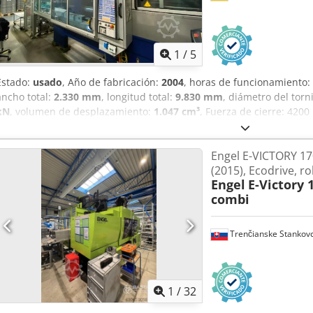
1
/
5
Estado:
usado
, Año de fabricación:
2004
, horas de funcionamiento:
ancho total:
2.330 mm
, longitud total:
9.830 mm
, diámetro del torni
kN
, volumen de desplazamiento:
1.047 cm³
, Fuerza de cierre: 4200
x 800 mm Tamaño de platina h x v: 1270 x 1200 mm Altura mínima d
máxima entre platinas: 1400 mm Carrera de apertura: 1020 mm Di
Engel E-VICTORY 1
inyección: 1047 ccm Presión de inyección: 1778 bar 2.º agregado 55
(2015), Ecodrive, ro
bar Volumen: 30 cm³ Distancia entre unidades plastificadoras 1 a 
Engel
E-Victory 
posición Z) Equipamiento Pantalla en alemán Extracción de núcleo 
combi
manipulación Dcedozgt Npspfx Afdek Máquina sin tolva de material
Calentamiento del molde 16x Máquina de moldeo por inyección de
máquina LxAnxAl: 9,83 m x 2,33 m x 2,48 m Peso total: 23090 KG
Trenčianske Stankov
1
/
32