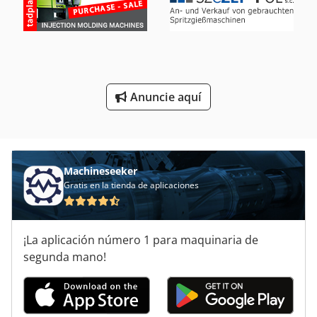
Silos De Almacenamiento
Sistema De Extracción De
Taladro Doble
Anuncie aquí
Unidad De Inyección
Machineseeker
Gratis en la tienda de aplicaciones
¡La aplicación número 1 para maquinaria de
segunda mano!