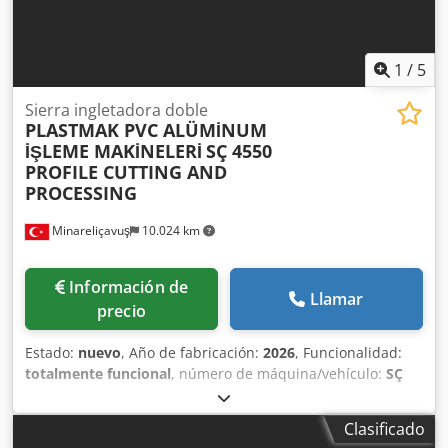
metro digital. Codpfjq U Tbrex Agverf • Compatible con
estación de medición Bluetooth.
1
/
5
Sierra ingletadora doble
PLASTMAK PVC ALÜMİNUM
İŞLEME MAKİNELERİ
SÇ 4550
PROFILE CUTTING AND
PROCESSING
Minareliçavuş
10.024 km
Información de
Llamar
precio
Estado:
nuevo
, Año de fabricación:
2026
, Funcionalidad:
totalmente funcional
, número de máquina/vehículo:
SÇ
4550 PROFILE CUTTING AN PROCESSING CENTER ( 9 AXIS
& 10 STATION )
, - En perfiles de aluminio y PVC; ranurado,
Clasificado
taladrado, marcado, corte en diferentes ángulos, etc.