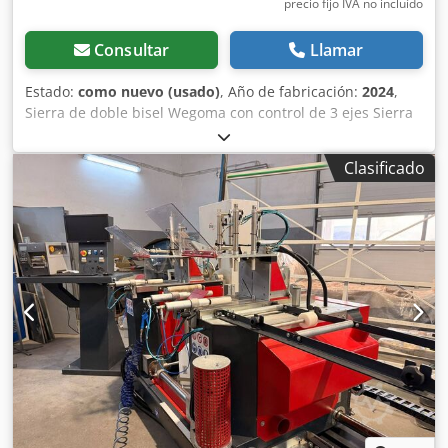
precio fijo IVA no incluído
Consultar
Llamar
Estado:
como nuevo (usado)
, Año de fabricación:
2024
,
Sierra de doble bisel Wegoma con control de 3 ejes Sierra
de doble bisel DS140 Longitud de trabajo de 4000 mm,
avance de la sierra hidroneumático Inclinación neumática
Clasificado
de 45°/90°/45° 4 cilindros de sujeción, neumáticos 2 discos
de sierra de metal duro de 500 x 80 mm Cabezal de sierra
izquierdo fijo, cabezal de sierra derecho móvil Pantalla
digital Control de posicionamiento EPS 220 Para sierras de
doble bisel. Incluye control EPS220 para un
posicionamiento preciso de la longitud. Con panel táctil
industrial de 15 pulgadas (protegido contra polvo y
salpicaduras de agua) Pantalla para la introducción
manual de los datos de corte o mediante integración de
conjuntos de datos - Conexión Ethernet 10/100 (TCP/IP) -
Interfaz USB - Posibilidad de transferencia de datos por
USB o red. - Interfaz para varilla de medición, incluyendo
software de interfaz. Incluye armario de control, motor y