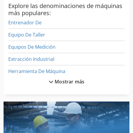
memoria USB • Movimiento de la sierra controlado por
Explore las denominaciones de máquinas
sistema hidro-neumático hydro-check.
más populares:
Entrenador De
Equipo De Taller
Equipos De Medición
Extracción Industrial
Herramienta De Máquina
Mostrar más
Imprenta De Libro
Instrucciones De Programación
Invernaderos De
Máquina De Carpintería
Máquina De La Carpintería