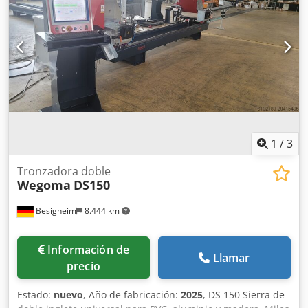
hacia el interior, 90°, 135° hacia el exterior • Mesa de
sierra/plato soporte de sierra rectificado de precisión
Crsdpfx Asxta Tujgvof • Sistema de medición de
desplazamiento directo (sensor magnético) en todas las
variantes • Accionamientos y control JETTER • Panel táctil
industrial de 15″ (IP65)
1
/
3
Tronzadora doble
Wegoma
DS150
Besigheim
8.444 km
Información de
Llamar
precio
Estado:
nuevo
, Año de fabricación:
2025
, DS 150 Sierra de