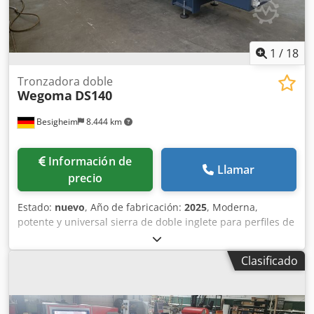
1
/
18
Tronzadora doble
Wegoma
DS140
Besigheim
8.444 km
Información de
Llamar
precio
Estado:
nuevo
, Año de fabricación:
2025
, Moderna,
potente y universal sierra de doble inglete para perfiles de
madera, aluminio y PVC. • Amplio rango de corte (165 mm
de profundidad de corte en la mesa) • Posibilidad de doble
Clasificado
corte • Ángulos intermedios fijables de forma continua •
Giro neumático de serie • Avance de sierra hidroneumático
regulable sin escalonamientos • Bancada de máquina
indeformable • Ángulo de giro de ambas unidades: 22,5°