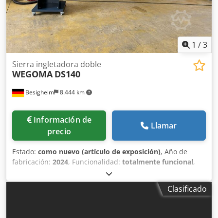
1
/
3
Sierra ingletadora doble
WEGOMA
DS140
Besigheim
8.444 km
Información de
Llamar
precio
Estado:
como nuevo (artículo de exposición)
, Año de
fabricación:
2024
, Funcionalidad:
totalmente funcional
,
longitud de corte (máx.):
4.100 mm
, Se vende sierra de
inglete de doble cabeza con control en 3 ejes. Ángulo de
Clasificado
giro de 45° a -45°, ajustable de forma continua. Diámetro
de la hoja de sierra: 500 mm. La máquina está lista para su
uso. Crsdpfxezccwpj Agvef