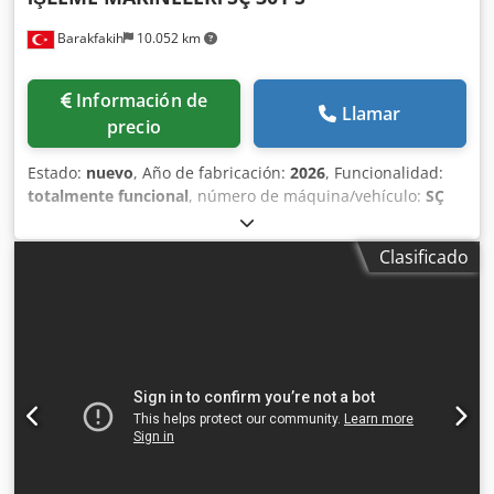
Barakfakih
10.052 km
Información de
Llamar
precio
Estado:
nuevo
, Año de fabricación:
2026
, Funcionalidad:
totalmente funcional
, número de máquina/vehículo:
SÇ
301 S PVC KALIPSIZ MODEL (MOLDLESS) CAM ÇITASI
KESME MAKİNASI
, • Cumple con los estándares CE. • El
Clasificado
corte a 45 grados de perfiles de junquillo de PVC se realiza
con 4 sierras. • Ajuste para 12 tipos diferentes de corte de
junquillo. • Capacidad para cortar 2 junquillos
simultáneamente. • Sistema de transportador
derecho/izquierdo de 2,5 metros para junquillos largos. •
Mecanismo de ajuste de garra del junquillo. • Sistema de
sujeción neumático. • Posibilidad de equipar con sierra de
punta de diamante para cortar junquillo de aluminio (con
sistema de refrigeración, opcional). • Pistola de aire. •
Velocidad de corte ajustable. • Posibilidad de conexión de