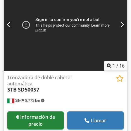
1
/
16
Tronzadora de doble cabezal
automática
STB
SD500S7
Silvi
8.775 km
Información de
Llamar
precio