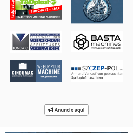
Máquina De Carpintería
Máquina De Desarrollo
Máquina De La Carpintería
Máquina De La Construcción
Máquina De Recolección
Máquina De Trabajo De Metal
Puesto De Trabajo
Sistema De Extracción De
Stock De Los Componentes
Anuncie aquí