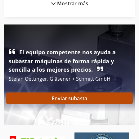
Mostrar más
Generadores De
Herramienta De Máquina
Impresora De Producción
Instrucciones De Programación
El equipo competente nos ayuda a
Lotes De Accesorios
subastar máquinas de forma rápida y
Línea De Corte Longitudinal
sencilla a los mejores precios.
Stefan Oettinger, Gläsener + Schmitt GmbH
Línea De Embalaje
Línea De Extrusión
Enviar subasta
Línea De Pastelería
Maquinas De Coser Industriales
Maquinas De Embalaje