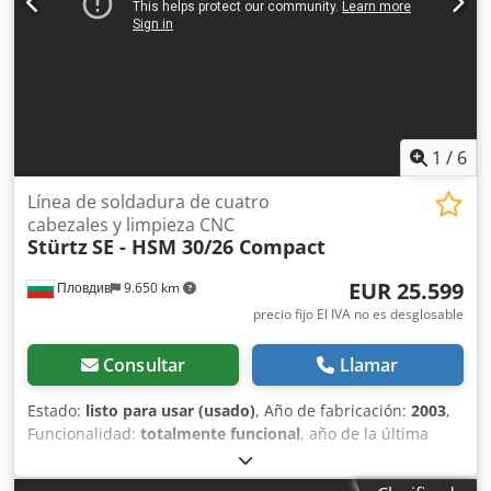
Komerling Profine. Se vende por cierre de empresa.
Dksdpfsyundrsx Aicsr
1
/
6
Línea de soldadura de cuatro
cabezales y limpieza CNC
Stürtz
SE - HSM 30/26 Compact
EUR 25.599
Пловдив
9.650 km
precio fijo El IVA no es desglosable
Consultar
Llamar
Estado:
listo para usar (usado)
, Año de fabricación:
2003
,
Funcionalidad:
totalmente funcional
, año de la última
revisión:
2024
, Línea de soldadura de cuatro cabezales y
limpieza de esquinas CNC STURTZ SE - HSM 30/26