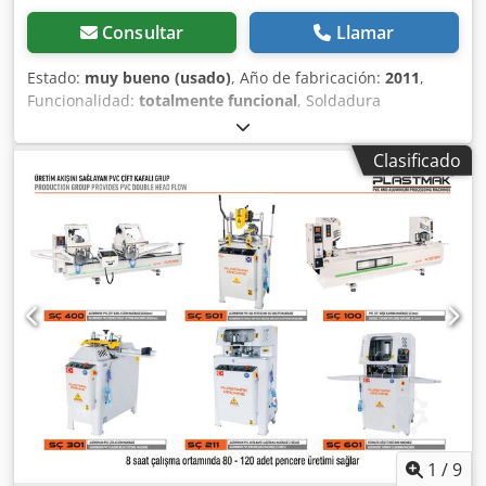
Consultar
Llamar
Estado:
muy bueno (usado)
, Año de fabricación:
2011
,
Funcionalidad:
totalmente funcional
, Soldadura
totalmente automática Sturtz (2 máquinas x 4 cabezales) y
línea de limpieza de esquinas de doble cabezal - 1 x
Clasificado
soldadora VSM40/26 - 1 x soldadora VSM30/26 Djdpfx
Aievkdubscskr - 1 x manipulación con sistema de
transporte verticat - 1 x mesa basculante - 1 x limpiador de
esquinas de 2 cabezales con cabezales de perforación - 1 x
mesa de salida ajustado para Rehau Brillant/Euro70,
Synego y Geneo la línea está todavía en producción, se
puede inspeccionar en condiciones de trabajo
completamente funcional, muy buenas condiciones
1
/
9