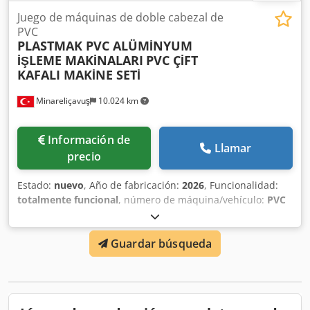
Juego de máquinas de doble cabezal de
PVC
PLASTMAK PVC ALÜMİNYUM
İŞLEME MAKİNALARI
PVC ÇİFT
KAFALI MAKİNE SETİ
Minareliçavuş
10.024 km
Información de
Llamar
precio
Estado:
nuevo
, Año de fabricación:
2026
, Funcionalidad:
totalmente funcional
, número de máquina/vehículo:
PVC
Çift Kafalı Üretim Makine Set
, • Permite la producción de
80 a 120 ventanas en un entorno de trabajo de 8 horas. •
Guardar búsqueda
Nuestro set ofrece opciones de maquinaria que permiten
una fabricación rápida para el cliente. • Disponibles
opciones de 380 Voltios o 220 Voltios. • Cumple con las
normas CE (Europeas). • Precios con entrega a domicilio en
cualquier parte del mundo. • Referencias de antiguos