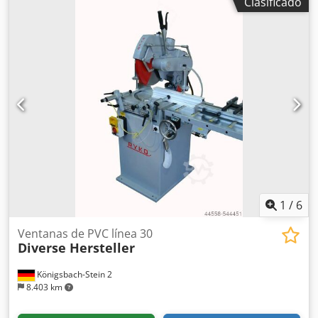
Clasificado
doble cabeza DS-110/3,5M Fresadora para rebajes AKF-210
Taladradora y fresadora para ojales KF-130S con
dispositivo de centrado Fresadora para ranuras de
desagüe SK-8/3 Máquina de soldadura de doble cabezal
WSA-2 LV, con limitación de 0,2-2,0 mm Máquina
automática para el rebaje de esquinas WPOF-4 con 4
husillos de fresado Sierra para perfiles de vidrio GLSP-200E
con sistemas de tope
1
/
6
Ventanas de PVC línea 30
Diverse Hersteller
Königsbach-Stein 2
8.403 km