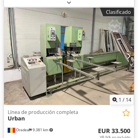
(máx.):
1.230 kg
, SIERRA AUTOMÁTICA / DOBLE CABEZAL
STB / FIMTEC SD 500 S6 AÑO 2005 Dkedpfx Aor E Alqjicer
Clasificado
1
/
14
Línea de producción completa
Urban
EUR 33.500
Oradea
9.381 km
VB IVA no incluído