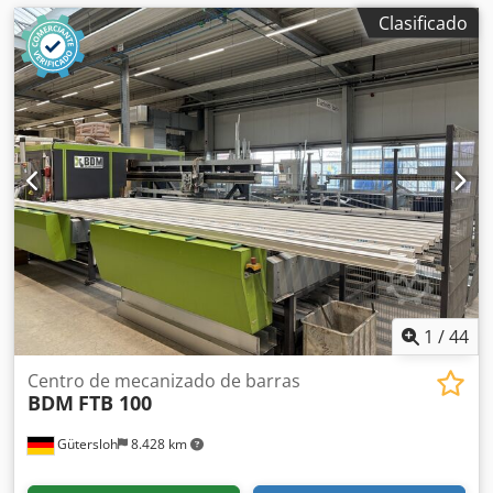
Clasificado
1
/
44
Centro de mecanizado de barras
BDM
FTB 100
Gütersloh
8.428 km