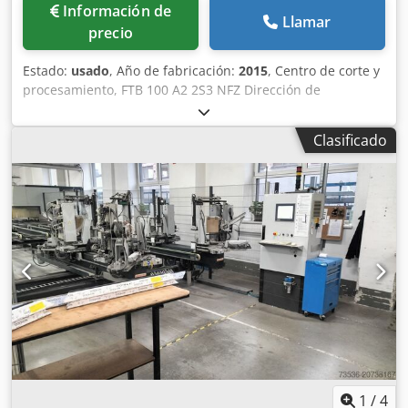
Información de
Llamar
precio
Estado:
usado
, Año de fabricación:
2015
, Centro de corte y
procesamiento, FTB 100 A2 2S3 NFZ Dirección de
desplazamiento: de derecha a izquierda Windows 10
Longitud de corte mínima (solo PVC): 296 mm Longitud
Clasificado
mínima de la pieza (PVC con acero): 300 mm Longitud
máxima de la pieza (PVC con acero): 4.000 mm Profundidad
máxima del perfil: 130 mm Altura máxima del perfil: 130
mm Almacén automático de alimentación para carga
manual, para 12 perfiles de una longitud mínima de 600
mm y una longitud máxima de 6.500 mm: 8 ejes - CNC -
Estación de mecanizado A2 - 3 ejes CNC X, Y, Z - Un husillo
de 2 vías de 0,75 kW cada uno 2 S 3 – Estación de sierra -
1x Rango de giro continuo de la sierra de 45° a 135° -
Motor de sierra 2,2 kW + 3.000 rpm - Hoja de sierra Ø 550
mm - 1x Sierra a 45° - Motor de sierra 2,2 kW + 3.000 rpm -
Hoja de sierra Ø 550 mm CNC - 3 ejes - Estación de fresado
para el acabado de los extremos del perfil: - Con
cambiador automático de herramientas para 16
1
/
4