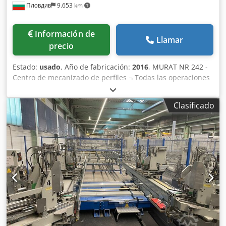
Пловдив
9.653 km
Información de
Llamar
precio
Estado:
usado
, Año de fabricación:
2016
, MURAT NR 242 -
Centro de mecanizado de perfiles ¬ Todas las operaciones
de corte, fresado, taladrado, atornillado de refuerzos de
acero, marcado y fresado de extremos en perfiles de PVC
Clasificado
se agrupan en una sola máquina controlada por
ordenador. Las dos estaciones de mecanizado para
perfiles con refuerzo de acero aumentan la capacidad de
producción. ¬ Apilado de hasta 10 perfiles (longitud
máxima 6,5 m). ¬ Sistema manual de etiquetado con
códigos de barras, integrado en líneas individuales. ¬ Giro
automático servo-controlado de la sierra a cualquier
ángulo entre 30° y 150°, con una precisión de 0,1°. ¬
Fresado de orificios para evacuación, taladrado y fresado
en ángulos variables. ¬ Atornillado automático de
refuerzos de acero. ¬ Taladrado simultáneo de orificios
para fijación, manilla triple y bisagras, junto con el