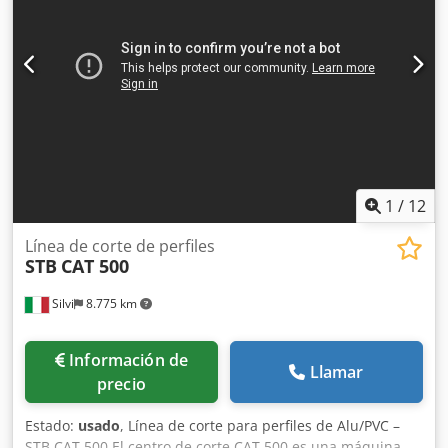
Equipo automático de limpieza de esquinas URBAN SV 530
Función: Equipo automático para limpieza de esquinas
Herramientas de limpieza: Herramientas de fresado y
cuchillas Características: Parámetros de limpieza
ajustables Tensión de funcionamiento: 230/400 V L1, L2,
L3, N, PE Potencia: 3,5 kW Corriente: 6 A Dksdpsy Szbtsfx
Aicjr Fusible: 3 x 10 A Tensión de control: 24 V CC
1
/
12
Línea de corte de perfiles
STB
CAT 500
Silvi
8.775 km
Información de
Llamar
precio
Estado:
usado
, Línea de corte para perfiles de Alu/PVC –
STB CAT 500 El centro de corte CAT 500 es una máquina