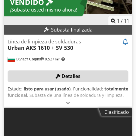
VENDIDO
¡Subaste usted mismo ahora!
1
/
11
Subasta finalizada
Línea de limpieza de soldaduras
Urban
AKS 1610 + SV 530
Област София
9.527 km
Detalles
Estado:
listo para usar (usado)
, Funcionalidad:
totalmente
funcional
, Subasta de una línea de soldadura y limpieza,
compuesta por URBAN AKS 1610 + URBAN SV 530. ¡La
máquina fue reacondicionada en 2024! DETALLES
Clasificado
TÉCNICOS Soldadora de esquinas URBAN AKS 1610 Ángulo
de soldadura: 30° - 180° Cordón de soldadura: Alta
calidad, preciso y uniforme Control: Control PLC
Características: Sujeción neumática, construcción robusta