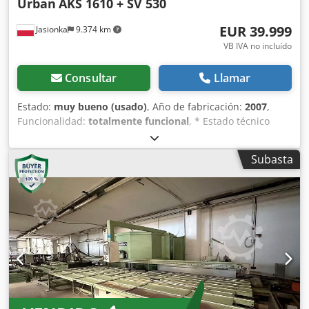
Urban
AKS 1610 + SV 530
para 3 grupos de herramientas - Cuchillas de limpieza -
Grupo fresador regulable - Taladro superior e inferior
EUR 39.999
Jasionka
9.374 km
Dodpfx Aoy R Tvyeicokr - Sistema neumático regulable -
VB IVA no incluído
Panel de operador SPS - Arranque progresivo y freno
electrónico del motor - Manual de uso disponible
Consultar
Llamar
Capacidad de trabajo - Altura de perfil: 30 – 150 mm -
Ancho de perfil: 40 – 145 mm - Tamaño mínimo de
Estado:
muy bueno (usado)
, Año de fabricación:
2007
,
ventana: aprox. 210 mm Datos técnicos - Velocidad
Funcionalidad:
totalmente funcional
, * Estado técnico
mandril/fresa: 2800 rpm - Potencia instalada: 1,7 / 2 kW -
impecable, operativo tras el servicio completo realizado *
Alimentación: 230/400 V – 50/60 Hz - Presión de trabajo: 7 –
Máquina de enlucido SV 530 * Máquina de soldadura AKS
8 bar - Peso de la máquina: aprox. 530 – 550 kg - Nivel
Subasta
1610 Dksdpfxexgqvtj Aicer * Estación de refrigeración TBA-
sonoro: 78 dB(A) Línea operativa e ideal para empresas
F 26/25 * Estación de giro WT 530 * Dimensiones máximas
fabricantes de cerramientos en PVC que buscan una
de soldadura: 2.300 × 3.500 mm * Limitación del cordón de
solución completa, fiable y lista para su uso.
soldadura: 0,2–2,0 mm * Formador de juntas