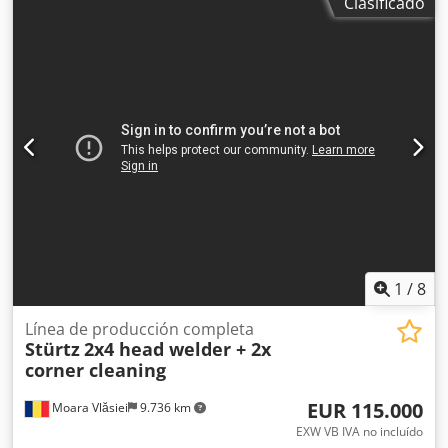
Clasificado
Compact. Toda la línea funciona correctamente y en buen
estado. El equipo estuvo en funcionamiento hasta su
desinstalación. Dksdpfx Asv Uzr Ejicsr
1
/
8
Línea de producción completa
Stürtz
2x4 head welder + 2x
corner cleaning
EUR 115.000
Moara Vlăsiei
9.736 km
EXW VB IVA no incluído