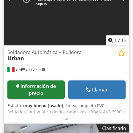
1
/
13
Soldadora Automática + Pulidora
Urban
Silvi
8.775 km
Información de
Llamar
precio
Estado:
muy bueno (usado)
, Línea completa PVC –
Soldadora automática de dos cabezales URBAN AKS 3900 +
Limpiadora automática URBAN SV 305 – Año 2006 Línea
profesional URBAN compuesta por soldadora automática
Clasificado
de dos cabezales AKS 3900 y limpiadora automática de