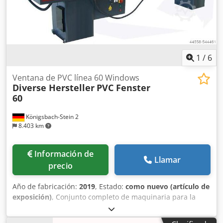
detallado de los equipos, parámetros técnicos,
documentación técnica y fotografías adicionales tras
establecer contacto. Ubicación: voivodía de Baja Silesia,
Polonia.
1
/
6
Ventana de PVC línea 60 Windows
Diverse Hersteller
PVC Fenster
60
Königsbach-Stein 2
8.403 km
Información de
Llamar
precio
Año de fabricación:
2019
, Estado:
como nuevo (artículo de
exposición)
, Conjunto completo de maquinaria para la
fabricación de ventanas de PVC, compuesto por 60
unidades. Dkjdpfxjux Aqj Aicer Incluye: Sierra de inglete de