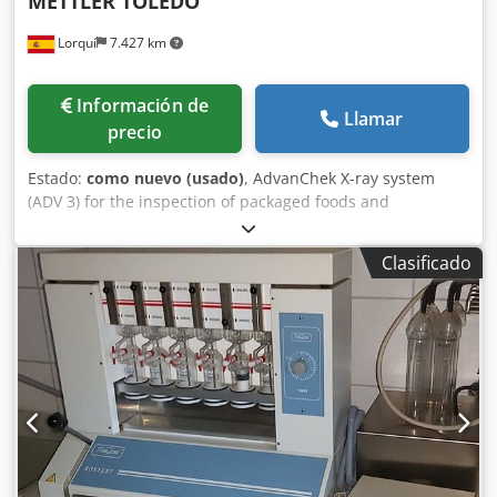
METTLER TOLEDO
Lorquí
7.427 km
Información de
Llamar
precio
Estado:
como nuevo (usado)
, AdvanChek X-ray system
(ADV 3) for the inspection of packaged foods and
pharmaceutical products/materials. Cjdpsyufdcsfx Ag Ejha
X-ray scanning for the detection of contaminating foreign
Clasificado
bodies such as metal, glass, stones, bones, ceramics,
certain plastics and rubbers, etc. Single lane installation
with opening size: 360mm x 200mm high (in and out).
Conveyor speed 10 - 60 m/min (depending on product
dimensions). Screen display: 10.1" capacitive touch screen
(16:9 aspect ratio). X-ray display: 300mm or 400mm diode
size - 04.mm or 08.mm.