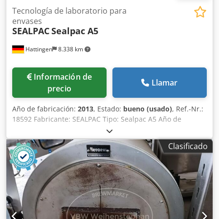
Tecnología de laboratorio para
envases
SEALPAC
Sealpac A5
Hattingen
8.338 km
Información de
Llamar
precio
Año de fabricación:
2013
, Estado:
bueno (usado)
, Ref.-Nr.:
18592 Fabricante: SEALPAC Tipo: Sealpac A5 Año de
fabricación: 2013 Información adicional: DATOS TÉCNICOS
Característica Especificación Fabricante SEALPAC GmbH
Clasificado
Modelo SEALPAC A5 Tipo de máquina Selladora de
bandejas Número de serie A5-01-2661 Año de fabricación
2013 Conexión eléctrica 3 x 400 / 230 V Chodpfx Agey
Udgds Eea Frecuencia 50–60 Hz Potencia conectada máx. 8
kW Peso de la máquina aprox. 1.600 kg Control Panel de
control con pantalla táctil Ejecución Acero inoxidable
Entorno de trabajo Sala limpia Ámbitos de aplicación