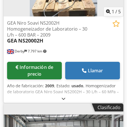
1
/
5
GEA Niro Soavi NS2002H
Homogeneizador de Laboratorio – 30
L/h – 600 BAR – 2009
GEA
NS20002H
Derby
7.797 km
Información de
Llamar
precio
Año de fabricación:
2009
, Estado:
usado
, Homogenizador
de laboratorio GEA Niro Soavi NS2002H – 30 L/h – 60 MPa –
2009 El homogeneizador de laboratorio compacto de alta
presión GEA Niro Soavi NS2002H está diseñado para I+D,
Clasificado
pruebas piloto y producción a pequeña escala. Esta
unidad de 2009 está en muy buenas condiciones y ofrece
una capacidad de procesamiento de hasta 30 L/h (30