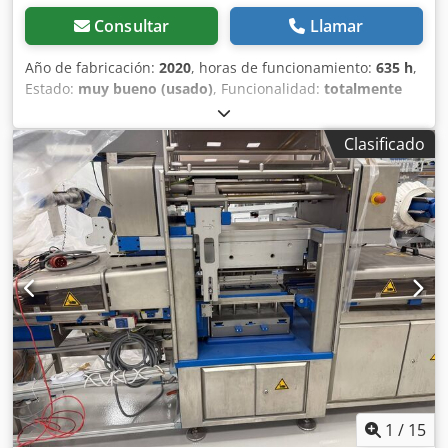
Consultar
Llamar
Año de fabricación:
2020
, horas de funcionamiento:
635 h
,
Estado:
muy bueno (usado)
, Funcionalidad:
totalmente
funcional
, número de máquina/vehículo:
40838
, Autoclave
industrial Raypa Food Tech CFS-V150, usado para la
Clasificado
producción en pequeñas cantidades de alimentos
enlatados, envasados en frascos y en bolsas. Cuenta con
un ciclo de enfriamiento rápido y contrapresión para evitar
daños en el embalaje. Volumen interno de 150 litros y 3
cestas con rejillas para los productos alimenticios.
Requiere alimentación trifásica, suministro de agua a
presión y desagüe en el suelo para su instalación. Incluye
el historial completo de mantenimiento del fabricante,
registros de calibración y documentación. Csdpfezpfi Tsx
Ag Ejha
1
/
15