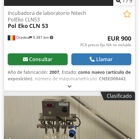
1
/
9
Incubadora de laboratorio Nitech
PolEko CLN53
Pol Eko
CLN 53
EUR 900
Oradea
9.381 km
FCA precio fijo IVA no incluído
Consultar
Llamar
Año de fabricación:
2007
, Estado:
como nuevo (artículo de
exposición)
, número de máquina/vehículo:
CN5ED08442
,
Incubadora de laboratorio Nitech Pol Eko CLN 53, año
2007, número de serie: CN5EC07031. Aplicaciones: -
Clasificado
Incubación de muestras para determinaciones
microbiológicas; - Análisis de la resistencia térmica de las
muestras sometidas a temperaturas más altas; -
Anticuerpos; - Pruebas bacterianas; - Observaciones de
cristalización; - Cultivo de microorganismos termófilos; -
Pruebas de estabilidad farmacéutica; - Pruebas de
distorsión para la industria alimentaria. Especificaciones: -