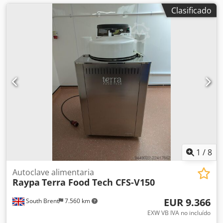
Clasificado
1
/
8
Autoclave alimentaria
Raypa
Terra Food Tech CFS-V150
EUR 9.366
South Brent
7.560 km
EXW VB IVA no incluído