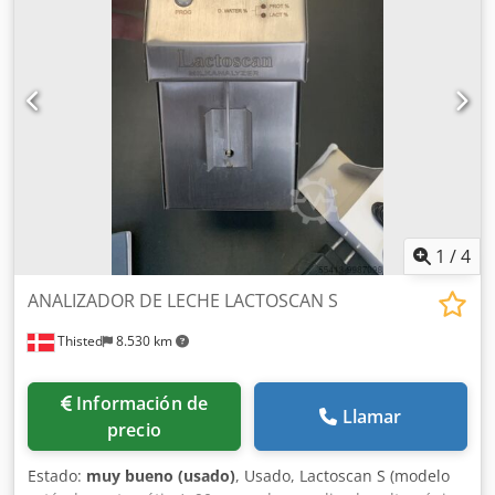
1
/
4
ANALIZADOR DE LECHE LACTOSCAN S
Thisted
8.530 km
Información de
Llamar
precio
Estado:
muy bueno (usado)
, Usado, Lactoscan S (modelo