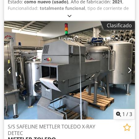
Estado:
como nuevo (usado)
, Año de fabricación:
2021
,
Textura mejorada, regusto y apariencia visual Chodpfx
Funcionalidad:
totalmente funcional
, tipo de corriente de
Agoy Nmy As Eoa • Bajo volumen de retención de producto
entrada:
trifásico
, tensión de entrada:
400 V
, frecuencia de
– ideal para pruebas y productos de alto valor • Operación
entrada:
50 Hz
, Autoclaves Especificaciones Técnicas *
y limpieza fáciles, adecuadas para cambios de producto
Clasificado
Cantidad: 2 autoclaves con sistema de carga automática *
frecuentes Capacidad: 30 L/H a 600 bar Presión de trabajo:
Longitud: 12.000 mm * Diámetro: 3.200 mm * Volumen:
600 bar máximo No. Etapas: 2 condición: Muy buena
102.231 L * Presión máxima de operación: 4,0 bar *
condición Disponible: Inmediatamente
Temperatura máxima de operación: 120 °C * Presión de
prueba: 7,4 bar Caldera Chodpfx Aeyt Nqqog Eoa
Especificaciones Técnicas * Marca de la caldera: Norbidel
* Año: 2018 * Modelo: NB B1200 * Combustible: Gas
natural * Fluido: Agua + vapor * Producción de vapor:
1.200 kg/h * Presión máxima admisible: 10 bar(g) * Presión
de prueba: 16,2 bar(g) * Temperatura máxima: 183,2 °C *
Temperatura mínima: 20 °C * Superficie de calefacción: 30
m² * Volumen: 3.365 litros * Potencia térmica: 1.030 kW *
Peso total en vacío: 6.200 kg
1
/
3
S/S SAFELINE METTLER TOLEDO X-RAY
DETEC