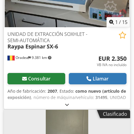
1
/
15
UNIDAD DE EXTRACCIÓN SOXHLET -
SEMI-AUTOMÁTICA
Raypa Espinar
SX-6
EUR 2.350
Oradea
9.381 km
VB IVA no incluído
Consultar
Llamar
Año de fabricación:
2007
, Estado:
como nuevo (artículo de
exposición)
, número de máquina/vehículo:
31495
, UNIDAD
DE EXTRACCIÓN SOXHLET – SEMIAUTOMÁTICA RAYPA SX-6
Sistema para la extracción de grasas o solventes solubles
Clasificado
en un disolvente, utilizando los métodos Soxhlet y Randall.
Compatible con una amplia gama de muestras. Sistema de
extracción con disolventes, según el método Randall para