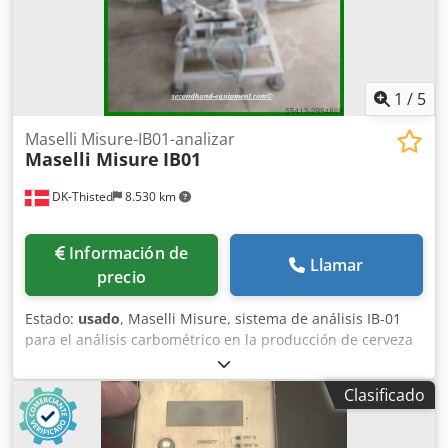
1
/
5
Maselli Misure-IB01-analizar
Maselli Misure
IB01
DK-Thisted
8.530 km
Información de
Llamar
precio
Estado:
usado
, Maselli Misure, sistema de análisis IB-01
para el análisis carbométrico en la producción de cerveza
y zumos, en buen estado. Cjdpfx Aoc Npzzjg Eeha
Clasificado