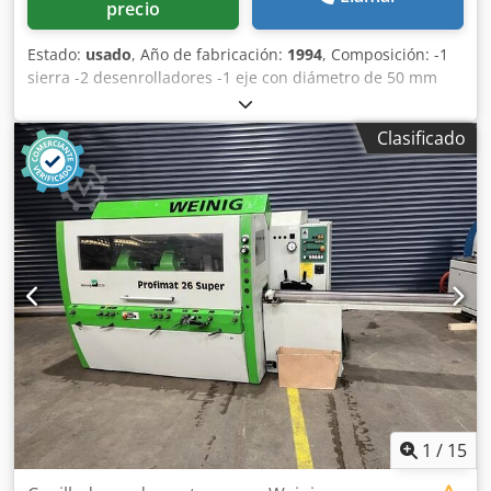
precio
Estado:
usado
, Año de fabricación:
1994
, Composición: -1
sierra -2 desenrolladores -1 eje con diámetro de 50 mm
Dodozrt E Ijpfx Aiqjck Mecanismo de avance y prensa
manual Contadores Siko
Clasificado
1
/
15