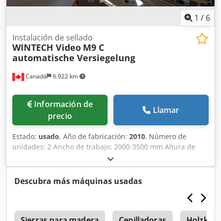
7.500 x 2.000 x 1.850 mm Peso: 4.000 kg
1
/
6
Instalación de sellado
WINTECH Video
M9 C
automatische Versiegelung
Canadá
6.922 km
Información de
Llamar
precio
Estado:
usado
, Año de fabricación:
2010
, Número de
unidades: 2 Ancho de trabajo: 2000-3500 mm Altura de
trabajo: 2450-3200 mm Máquina de sellado Wintech M9Cb
Sistema de sellado automático para ventanas y puertas de
madera con 2 unidades de trabajo. Consulte el documento
Descubra más máquinas usadas
PDF para obtener una descripción detallada. Dsdpfozmy
Ifjx Aiqock ----- Descripción técnica del fabricante: Sistema
de sellado robotizado M9Cb La máquina consta de una
0
estructura robusta fabricada con perfiles de aluminio,
Sierras para madera
Cepilladoras
Holzkraft