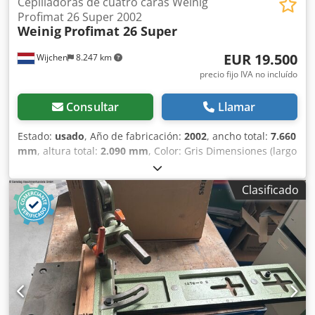
Cepilladoras de cuatro caras Weinig
Profimat 26 Super 2002
Weinig
Profimat 26 Super
EUR 19.500
Wijchen
8.247 km
precio fijo IVA no incluído
Consultar
Llamar
Estado:
usado
, Año de fabricación:
2002
, ancho total:
7.660
mm
, altura total:
2.090 mm
, Color: Gris Dimensiones (largo
x ancho x alto): 160 x 766 x 209 cm Cepilladora de cuatro
caras Weinig Profimat 26 S, 6 cabezales Año de fabricación:
Clasificado
2002 Número de máquina: 95514 Altura de trabajo
mínima/máxima: 8/120 mm Ancho de trabajo
mínimo/máximo: 20/230 mm Velocidad de trabajo: 5/24
m/min Velocidad del husillo: 6000 rpm Diámetro del
husillo: 40 mm Motores: 1. Husillo – inferior a … kW 2./3.
Husillo – izquierda/derecha … kW 4. Husillo – superior a 11
kW 5. Husillo – superior a 11 kW 5. Husillo – inferior a … kW
Dimensiones: 3900 x 1800 x 1900 mm (largo x ancho x alto),
peso: 2500 kg - Año de fabricación: 2002 Dsdpfx Aijwng I