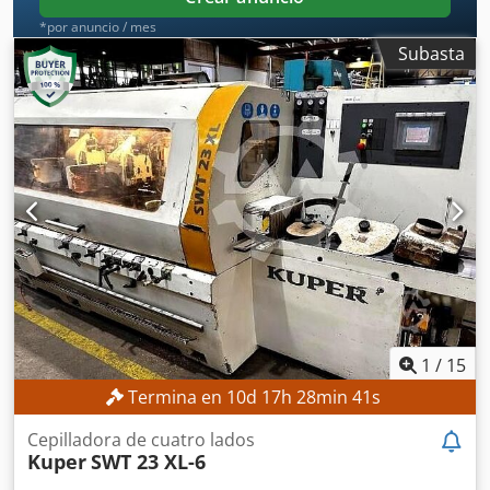
EQUIPAMIENTO Documentación
*por anuncio / mes
Subasta
1
/
15
Termina en
10
d
17
h
28
min
39
s
Cepilladora de cuatro lados
Kuper
SWT 23 XL-6