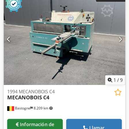
1
/
9
1994 MECANOBOIS C4
MECANOBOIS
C4
Bastogne
8.209 km
Información de
Llamar