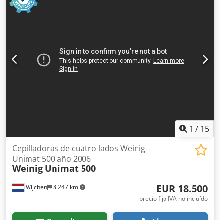
bolas) - Guía de tope con tope de inglete ajustable (de 30°
a 150°) - Longitud de la placa base: 1000 mm
Dcsdpsztfukefx Aiqok - Tamaño de la placa deslizante: 295
x 255 mm - Recorrido del deslizamiento: 710 mm - Altura
de montaje: aproximadamente 56 mm - Peso:
aproximadamente 44,5 kg
1
/
15
Cepilladoras de cuatro lados Weinig
Unimat 500 año 2006
Weinig
Unimat 500
EUR 18.500
Wijchen
8.247 km
precio fijo IVA no incluído