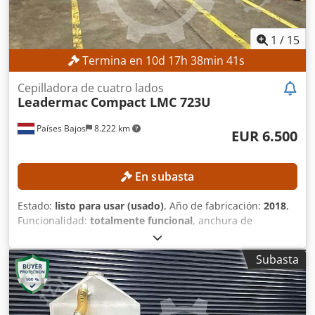
1
/
15
Termina en
10
d
17
h
38
min
39
s
Cepilladora de cuatro lados
Leadermac
Compact LMC 723U
Países Bajos
8.222 km
EUR 6.500
En subasta
Estado:
listo para usar (usado)
, Año de fabricación:
2018
,
Funcionalidad:
totalmente funcional
, anchura de
cepillado:
230 mm
, velocidad de giro (máx.):
6.000 rpm
,
diámetro del husillo:
40 mm
, altura de cepillado:
150 mm
,
Subasta
diámetro del rodillo:
140 mm
, DETALLES TÉCNICOS Ancho
de cepillado mínimo: 15 mm Ancho de cepillado máximo:
230 mm Altura de cepillado mínima: 10 mm Altura de
cepillado máxima: 150 mm Número de husillos: 6