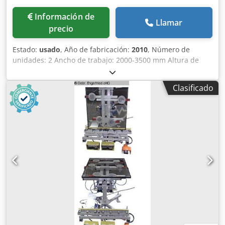
Información de
Llamar
precio
Estado:
usado
, Año de fabricación:
2010
, Número de
unidades: 2 Ancho de trabajo: 2000-3500 mm Altura de
trabajo: 2450-3200 mm Máquina de sellado Wintech M9Cb
Sistema de sellado automático para ventanas y puertas de
Clasificado
madera con 2 unidades de trabajo. Consulte el documento
PDF para obtener una descripción detallada. -----
Descripción técnica del fabricante: Sistema de sellado
robotizado M9Cb La máquina consta de una estructura
robusta fabricada con perfiles de aluminio, equipada con
cintas transportadoras accionadas por motor, sobre las
que se transportan los elementos de las ventanas. El
silicona se distribuye uniformemente en la junta mediante
dos boquillas controladas automáticamente. El control
electrónico, que está en comunicación constante con el
panel de control, determina el movimiento de las pistolas y
los parámetros de trabajo. Datos técnicos: Estándar
Opcional Ancho máximo de la ventana 2000 mm 3500 mm