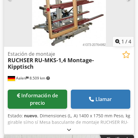
trabajo: 350 mm Extractor de polvo Presión de trabajo: 6/7
bar Dimensiones totales: 3600 x 1700 x 1000 mm (alto)
Peso: 480 kg
1
/
4
Estación de montaje
RUCHSER
RU-MKS-1,4 Montage-
Kipptisch
Aalen
8.509 km
Información de
Llamar
precio
Estado:
nuevo
, Dimensiones (L, A) 1400 x 1750 mm Peso, kg
girable sí/no sí Mesa basculante de montaje RUCHSER RU-
MKS 1,4 ----- Mesa de trabajo de uso universal, por
ejemplo, para el montaje de marcos, montaje de cajones