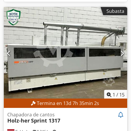
Subasta
1
/
15
Termina en
13
d
7
h
35
min
0
s
Chapadora de cantos
Holz-her
Sprint 1317