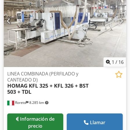
antiadherente) Trituradores KD 10 (2 x Kw 6,6) PARTE
CANTEADO (para cada lado): Grupo encolador ( Cola termo-
fusible + Prefusor) A3 Cjdpfozrd Nqjx Amusha Zona de
presión del canto A Porta rollos (almacen por bobinas N° 2)
- con alimentación de borde servoasistida Grupo
Regruesador BF10 (2 x Kw 0,55) Grupo Refilador PF20 (2 x
Kw 0,4) ESPACIO LIBRE Tupi (Refilador Universal) para
rinurar UF 11 (1 x Kw ?) Grupo Rasca-canto y perfiles
(repulidor) PN 10 Grupo finish (Rasca canto + Cepillos) FA
11 Pulverizador de liquido de pulido
1
/
16
LINEA COMBINADA (PERFILADO y
CANTEADO D)
HOMAG
KFL 325 + KFL 326 + BST
503 + TDL
Roreto
8.285 km
Información de
Llamar
precio