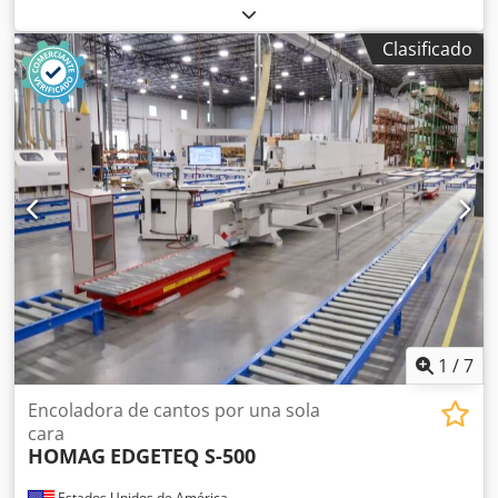
maciza Codpfx Amew Idc Dousha Sistema de encolado: EVA
Fresado de unión: sí Unidad multifuncional: sí Espesor
Clasificado
máximo de tablero: 12 mm Unidades de trabajo: 9 uds.
1
/
7
Encoladora de cantos por una sola
cara
HOMAG
EDGETEQ S-500
Estados Unidos de América