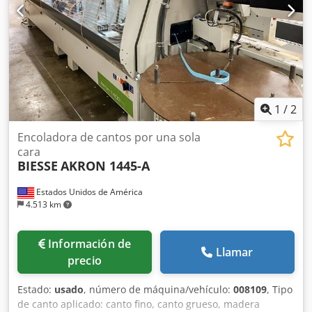
1
/
2
Encoladora de cantos por una sola
cara
BIESSE
AKRON 1445-A
Estados Unidos de América
4.513 km
Información de
Llamar
precio
Estado:
usado
, número de máquina/vehículo:
008109
, Tipo
de canto aplicado: canto fino, canto grueso, madera