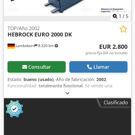
1
/
5
TOP/Año 2002
HEBROCK
EURO 2000 DK
EUR 2.800
Lambsborn
8.320 km
precio fijo IVA no incluído
Consultar
Llamar
Estado:
bueno (usado)
, Año de fabricación:
2002
,
Funcionalidad:
totalmente funcional
, Se vende una
robusta y fiable máquina para encantar bordes Hebrock
EURO 2000 DK, ideal para el encanto económico de
Clasificado
materiales de paneles. Esta máquina es perfecta para
talleres de carpintería, ebanistería y para el sector de la
construcción y el diseño de interiores. Gracias a su diseño
compacto y a la sólida tecnología Hebrock, es
especialmente fiable y fácil de usar. La máquina se