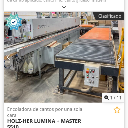
de canto aplicado: canto fino, canto grueso, madera
maciza, chapa Sistema de encolado: EVA, PUR Chjdjy In A
Nepfx Amuja Fresado previo: sí Unidad multifuncional: sí
Clasificado
Unidad de fresado superior: sí Velocidad máxima de
avance: 25 m/min Grosor máximo de tablero: 60 mm
Unidades de trabajo: 8 uds.
1
/
11
Encoladora de cantos por una sola
cara
HOLZ-HER
LUMINA + MASTER
5510