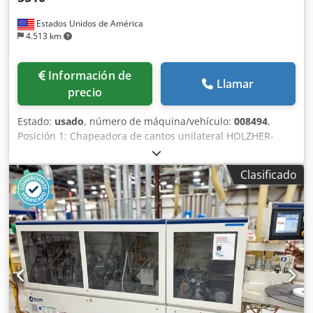
Estados Unidos de América
4.513 km
Información de
Llamar
precio
Estado:
usado
, número de máquina/vehículo:
008494
,
Posición 1: Chapeadora de cantos unilateral HOLZHER-
LUMINA + MASTER 5510 Posición 2: Retorno de tableros
HOLZHER-LUMINA + MASTER 5510 Cedpfx Amszbxznjusha
Clasificado