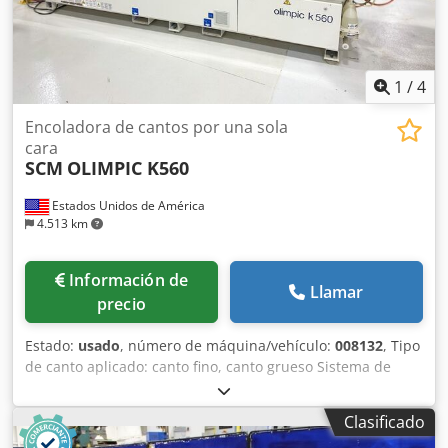
1
/
4
Encoladora de cantos por una sola
cara
SCM
OLIMPIC K560
Estados Unidos de América
4.513 km
Información de
Llamar
precio
Estado:
usado
, número de máquina/vehículo:
008132
, Tipo
de canto aplicado: canto fino, canto grueso Sistema de
encolado: EVA Fresado de juntas: sí Unidad multifunción:
sí Velocidad máxima de avance: 18 m/min Espesor máximo
Clasificado
de panel: 60 mm Codjw Idc Rspfx Amujha Unidades de