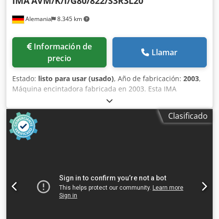
IMA
AVM/K/I/G80/822/S3R3L20
Alemania
8.345 km
Información de
Llamar
precio
Estado:
listo para usar (usado)
, Año de fabricación:
2003
,
Máquina encintadora fabricada en 2003. Esta IMA
AVM/K/I/G80/822/S3R3L20 está diseñada para el fresado, el
encintado y la postproducción de puertas con rebaje.
Clasificado
Cuenta con una base robusta, un accionamiento que
permite una velocidad de avance de aproximadamente 5-
25 m/min y una unidad de aplicación de cola para diversos
materiales de canto. Si busca una máquina de canteado
de alta calidad, considere la IMA AVM/K/I/G80/822/S3R3L20
que tenemos a la venta. Póngase en contacto con nosotros
para obtener más detalles sobre esta máquina. • Potencia
del motor del husillo: • 1 unidad de prefresado con 2
motores, de 3 kW cada uno • 1 unidad de fresado con 2
motores de 1 kW • 1 unidad de fresado con 2 motores de