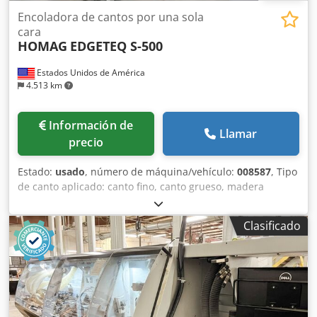
Encoladora de cantos por una sola
cara
HOMAG
EDGETEQ S-500
Estados Unidos de América
4.513 km
Información de
Llamar
precio
Estado:
usado
, número de máquina/vehículo:
008587
, Tipo
de canto aplicado: canto fino, canto grueso, madera
maciza, chapa Sistema de encolado: EVA, PUR Chsdpfsy In
Dgex Amusa Fresado previo: sí Unidad multifuncional: sí
Clasificado
Unidad de fresado superior: sí Velocidad máxima de
avance: 25 m/min Grosor máximo de tablero: 60 mm
Unidades de trabajo: 8 uds.