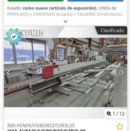
Estado:
como nuevo (artículo de exposición)
, LINEA de
PERFILADO y CANTEADO (4 caras) + TALADRO Dimensiones
del panel: min. mm 195 x 250 x 60 / max. mm 1200 x 2500 x
60 Compuesta por las máquinas siguientes: Chsdpfezrd
Clasificado
Dhjx Amuoa 202005a) 1° Combinada (Perfiladora-
canteadora) doble "HOMAG" Mod. KFL 325/ M1 / C
202005b) Gira-piezas (90° desde longitudinal a transversal)
"HOMAG" Mod. TDL 202005c) 2° Combinada (Perfiladora-
canteadora) doble "HOMAG" Mod. KFL 326/ M2 / C
202005d) Rodillo de conexión 202005e) Taladro automatico
"WEEKE" Mod. BST 503
1
/
12
IMA AVM/K/I/G80/822/S3R3L20