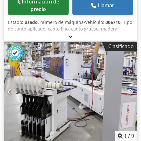
Información de
Llamar
precio
Estado:
usado
, número de máquina/vehículo:
006710
, Tipo
de canto aplicado: canto fino, canto grueso, madera
maciza, chapa de madera Sistema de pegado: EVA, aire
caliente Fresado de juntas: sí Unidad multifuncional: sí
Clasificado
Velocidad máx. Velocidad de desplazamiento: 11 m/min
Cedpfx Aeqy Em Tjmuoha
1
/
9