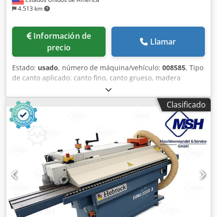
4.513 km
Información de
Llamar
precio
Estado:
usado
, número de máquina/vehículo:
008585
, Tipo
de canto aplicado: canto fino, canto grueso, madera
maciza, chapa Sistema de encolado: EVA, PUR Fresado
previo: sí Unidad multifuncional: sí Chedpfxsy In A Ao
Clasificado
Amuoa Unidad de fresado superior: sí Velocidad máxima
de avance: 25 m/min Grosor máximo de tablero: 60 mm
Unidades de trabajo: 8 uds.