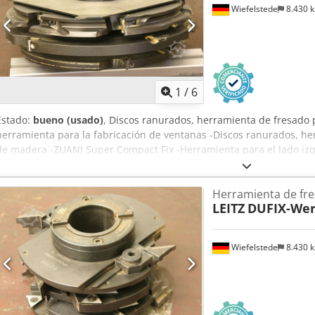
Wiefelstede
8.430 
1
/
6
Estado:
bueno (usado)
, Discos ranurados, herramienta de fresado 
herramienta para la fabricación de ventanas -Discos ranurados, he
de madera -ZUANI Super Compact Fix -Herramienta para el lado iz
Peso: 14 kg Djdpob A S U Rsfx Ambock
Herramienta de fr
LEITZ
DUFIX-Wer
Wiefelstede
8.430 