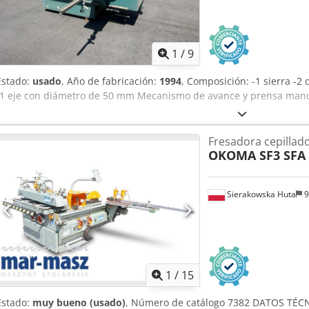
1
/
9
Estado:
usado
, Año de fabricación:
1994
, Composición: -1 sierra -2
-1 eje con diámetro de 50 mm Mecanismo de avance y prensa manu
Fresadora cepillad
OKOMA SF3 SFA
Sierakowska Huta
9
1
/
15
Estado:
muy bueno (usado)
, Número de catálogo 7382 DATOS TÉCN