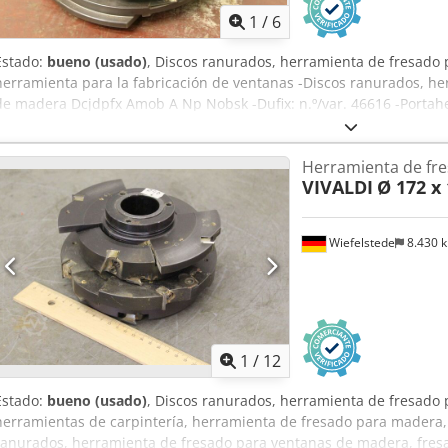
1
/
6
Estado:
bueno (usado)
, Discos ranurados, herramienta de fresado 
herramienta para la fabricación de ventanas -Discos ranurados, he
de madera Dcjdpfx Amob A Np Nobsk -Dufix: n.º/var. 46616 -Portah
Herramienta de fr
VIVALDI
Ø 172 x
Wiefelstede
8.430 
1
/
12
Estado:
bueno (usado)
, Discos ranurados, herramienta de fresado 
herramientas de carpintería, herramienta de fresado para madera,
ranurados, herramienta de fresado para ventanas de madera, fresa