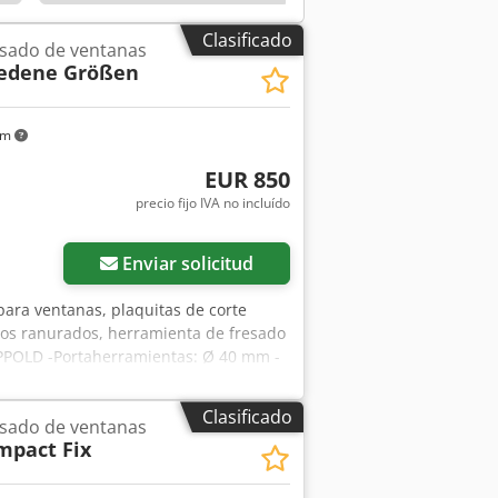
Clasificado
esado de ventanas
iedene Größen
km
EUR 850
precio fijo IVA no incluído
Enviar solicitud
para ventanas, plaquitas de corte
cos ranurados, herramienta de fresado
PPOLD -Portaherramientas: Ø 40 mm -
amaños -Peso: 46 kg
Clasificado
esado de ventanas
mpact Fix