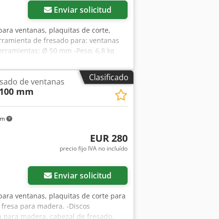
Enviar solicitud
para ventanas, plaquitas de corte,
rramienta de fresado para: ventanas
erramientas: Ø 50 mm -Peso: 6,8 kg
Clasificado
esado de ventanas
 100 mm
km
EUR 280
precio fijo IVA no incluído
Enviar solicitud
para ventanas, plaquitas de corte para
 fresa para madera. -Discos
 para madera, cabezal de fresado,