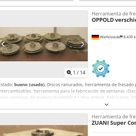
Herramienta de fr
OPPOLD
versch
Wiefelstede
8.430 
1
/
14
Estado:
bueno (usado)
, Discos ranurados, herramienta de fresado 
intercambiables, herramienta para la fabricación de ventanas -Dis
para: ventanas de madera Dcodpfeb A I Hlox Ambok -Fabricante: O
Precio/Venta: completo -Cantidad: 1 palé de herramientas, varios t
Herramienta de fr
ZUANI
Super Co