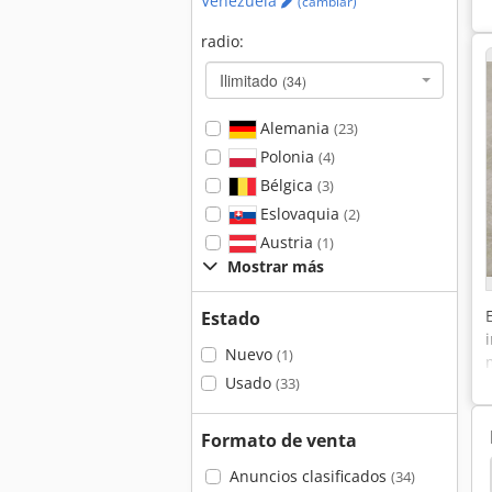
Venezuela
(cambiar)
radio:
Ilimitado
(34)
Alemania
(23)
Polonia
(4)
Bélgica
(3)
Eslovaquia
(2)
Austria
(1)
Mostrar más
Estado
Nuevo
(1)
Usado
(33)
Formato de venta
rske
Okoma
Hofmann
Hemag
Dufix
Anuncios clasificados
(34)