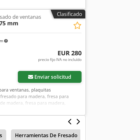
l. Dodpfxog Uxgfs Ambjck -Fabricante:
190 mm -Altura: 90 mm -Diámetro del
Clasificado
esado de ventanas
o: 9,9 kg
 75 mm
km
EUR 280
precio fijo IVA no incluído
Enviar solicitud
para ventanas, plaquitas
 fresado para madera, fresa para
 de madera, fresa para madera,
a de perfil. -Fabricante: VIVALDI,
sa exterior: Ø 207 mm -Altura: 75 mm
de 6000 rpm -Peso: 6,7 kg
s
Herramientas De Fresado