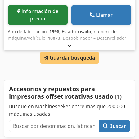
Información de
Llamar
precio
Año de fabricación:
1996
, Estado:
usado
, número de
máquina/vehículo:
18073
, Desbobinador – Desenrollador
Stralfors Lasermax UW 52 (18073). Año 1996. Cjdpfxoh
Axqqj Agyjha Inspección en vídeo en línea a través de
Guardar búsqueda
Skype. Nos complacería mucho recibir su visita; tenemos
más máquinas en stock. Disponible de inmediato; se
puede inspeccionar. En stock en Emskirchen/Núremberg;
se puede probar.
Accesorios y repuestos para
impresoras offset rotativas usado
(1)
Busque en Machineseeker entre más que 200.000
máquinas usadas.
Buscar