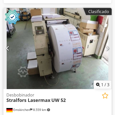
Clasificado
1
/
3
Desbobinador
Stralfors Lasermax
UW 52
Emskirchen
8.559 km