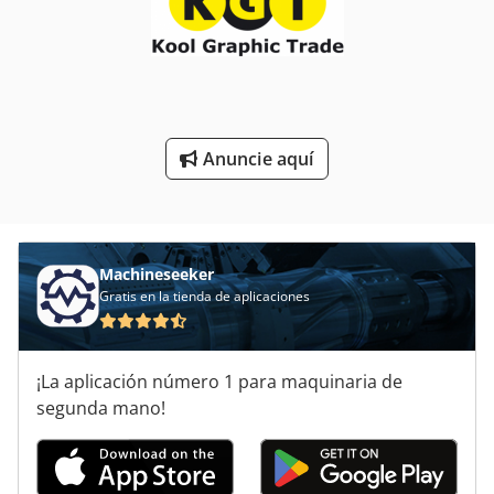
Prensa De Vacío
Prensa Del Metal
Prensa Digital
Anuncie aquí
Prensa Manual
Prueba De Prensa
Ver Prensa
Machineseeker
Gratis en la tienda de aplicaciones
¡La aplicación número 1 para maquinaria de
segunda mano!