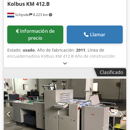
Kolbus
KM 412.B
Schijndel
8.223 km
Información de
Llamar
precio
Estado:
usado
, Año de fabricación:
2011
, Línea de
encuadernadora Kolbus KM 412.B Año de construcción:
2011 Que consiste en Marcador de bloque de libro
Meccanotecnica XMT Año de construcción: 2011 -
Clasificado
Transportador de entrada desde la derecha Alzadora
Kolbus ZU 841.B Año de construcción: 2011 Descripción: -
Estación de alimentación manual - Marco universal: 18 -
Cantidad de estaciónes de alzado: 18 - Control de espesor
ATC - Control de identificación de image: SignalLynx - Air
center: VariAir central system - Puerta de rechazo, para
productos incompletos: AS 841 - Elemento de levantar -
Elemento intermedio con vibrante - Transferencia en la
encuadernadora Encuardernadora Kolbus KM 412.B Año
de construcción: 2011 Descripción: - Numero de pinzas: 30