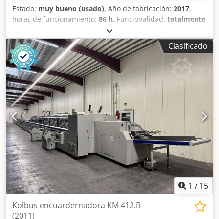
Estado:
muy bueno (usado)
, Año de fabricación:
2017
,
horas de funcionamiento:
86 h
, Funcionalidad:
totalmente
funcional
, número de máquina/vehículo:
5180
, Tamaño 63
x 92 cm, alimentador tipo V, alimentador de cinta de
Clasificado
succión, tope lateral preajustado, preajuste de tamaño de
papel, cambiadores automáticos de planchas Ryobi,
control remoto de registro de planchas, control de
impresión Ryobi PCS-G, espectrojet PDS-E, sistema de
humectación alcohólica Ryobi D-matic, control de
temperatura de rodillos de tinta, lavado automático de
mantilla, lavado automático de rodillos. Djdpfewzvzmox
Amaock
1
/
15
Kolbus encuardernadora KM 412.B
(2011)