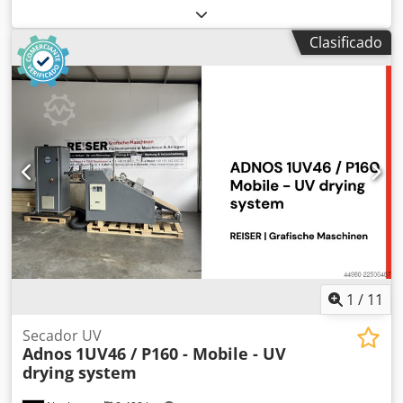
Clasificado
1
/
11
Secador UV
Adnos
1UV46 / P160 - Mobile - UV
drying system