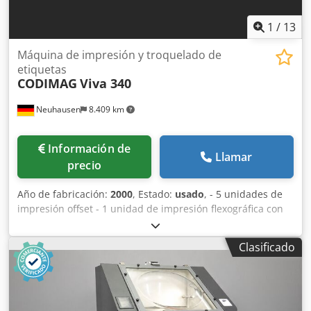
1
/
13
Máquina de impresión y troquelado de
etiquetas
CODIMAG
Viva 340
Neuhausen
8.409 km
Información de
Llamar
precio
Año de fabricación:
2000
, Estado:
usado
, - 5 unidades de
impresión offset - 1 unidad de impresión flexográfica con
barniz - 6 sistemas de secado UV (refrigerados por aire) -
Unidad de troquelado rotativo - GAP Master - Sistema de
Clasificado
control de la banda mediante vídeo BST Rotativa completa
de 355,6 mm Ancho máximo de la banda: 340 mm Dodpey
H U Uijfx Amaock Ancho mínimo de la banda: 120 mm