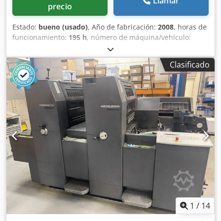
Llamar
precio
Estado:
bueno (usado)
, Año de fabricación:
2008
, horas de
funcionamiento:
195 h
, número de máquina/vehículo:
GS000155
, Tamaño 36 x 52 cm, sistema de humectación
Alcolor, sistema de refrigeración y recirculación
Clasificado
Technotrans, sistema de entintado Anicolor, enfriador
refrigerado por agua, todos los rodillos limpiadores,
sistema Autoplate, entrega a baja altura. Dedpfxjztap No
Amaock
1
/
14