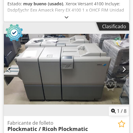
Estado:
muy bueno (usado)
, Xerox Versant 4100 Incluye:
Dsdpfjychr Eex Amaeck Fiery EX 4100 1 x OHCF FIM Unidad
de plegado en línea Equipo para la elaboración de folletos
¡La máquina está en perfectas condiciones de
Clasificado
funcionamiento!
1
/
8
Fabricante de folleto
Plockmatic / Ricoh
Plockmatic