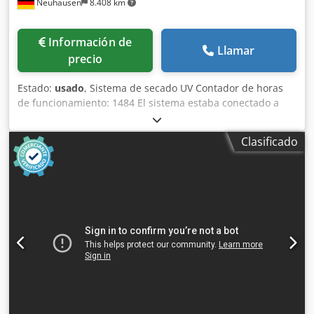
Neuhausen
8.408 km
Información de
Llamar
precio
Estado:
usado
, Sistema de secado UV Contador de horas
de funcionamiento: 1484 El sistema estaba conectado a
una Heidelberg GTO 52 con sistema de barnizado LACO 52.
No se requiere una conexión directa con las
Clasificado
máquinas/equipos previos. Dedpfxozr I U De Amasck Está
instalado un emisor de rayos UV usado, modelo ADNOS
04204B4 (referencia actual: ADS 53-160).