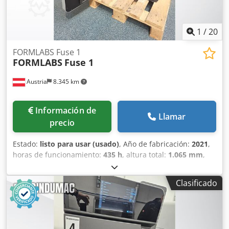
1
/
20
FORMLABS Fuse 1
FORMLABS
Fuse 1
Austria
8.345 km
Información de
Llamar
precio
Estado:
listo para usar (usado)
, Año de fabricación:
2021
,
horas de funcionamiento:
435 h
, altura total:
1.065 mm
,
ancho total:
645 mm
, peso total:
114 kg
, recorrido eje X:
165 mm
, longitud del producto (máx.):
685 mm
, número
Clasificado
de ejes:
3
, Impresora 3D de plástico fabricada en 2021.
Esta FORMLABS Fuse 1 cuenta con un volumen de
construcción de 165 x 165 x 300 mm y una capacidad de
tolva de 8,5 kg para nylon PA12. Funciona con un láser tipo