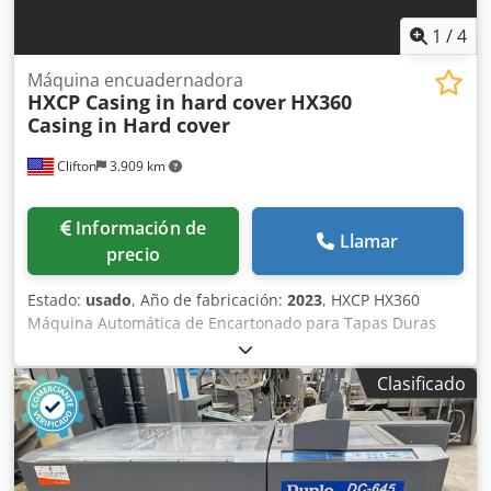
1
/
4
Máquina encuadernadora
HXCP Casing in hard cover
HX360
Casing in Hard cover
Clifton
3.909 km
Información de
Llamar
precio
Estado:
usado
, Año de fabricación:
2023
, HXCP HX360
Máquina Automática de Encartonado para Tapas Duras
(Modelo 2023) Tenga en cuenta que el precio de esta
máquina nueva supera los 70,000 USD. Se solicita $39,000
Clasificado
o la mejor oferta para una venta rápida. El comprador es
responsable de la desinstalación y el envío. El enlace a un
video de YouTube está incluido en el anuncio. Disponible
para la venta: máquina automática HXCP HX360 para
encartonado de cuadernos y libros de tapa dura, año 2023.