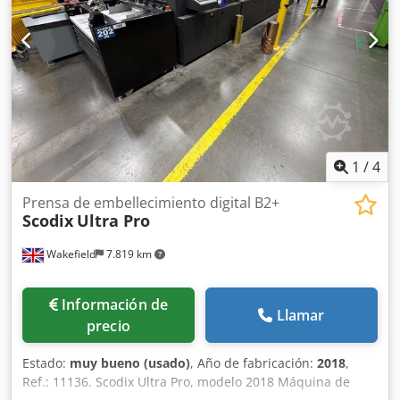
del material y su calidad, formatos y otros requisitos de
producción.
1
/
4
Prensa de embellecimiento digital B2+
Scodix
Ultra Pro
Wakefield
7.819 km
Información de
Llamar
precio
Estado:
muy bueno (usado)
, Año de fabricación:
2018
,
Ref.: 11136. Scodix Ultra Pro, modelo 2018 Máquina de