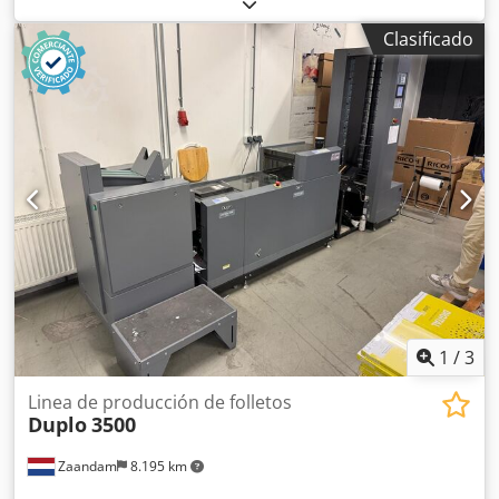
mm. Funciones: plegado, corte y perforación en un solo
ciclo. Funcionamiento controlado por ordenador.
Clasificado
Posicionamiento automático de las hojas. Alta precisión y
repetibilidad en el corte. Dcodpsztavpefx Amaek
1
/
3
Linea de producción de folletos
Duplo
3500
Zaandam
8.195 km