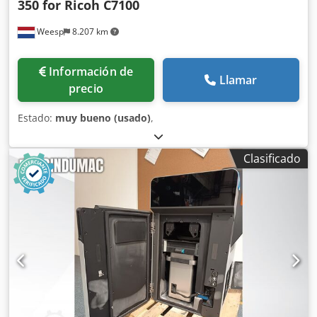
350 for Ricoh C7100
Weesp
8.207 km
Información de
Llamar
precio
Estado:
muy bueno (usado)
,
Clasificado