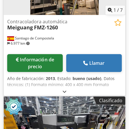
1
/
7
Contracoladora automática
Meiguang
FMZ-1260
Santiago de Compostela
6.977 km
Información de
Llamar
precio
Año de fabricación:
2013
, Estado:
bueno (usado)
, Datos
técnicos: (1) Formato mínimo: 400 x 400 mm Formato
máximo: 1260 x 1250 mm Pliego superior: Cartoncillo
de180 – 450 g/m2 Pliego inferior: Entre 0,5 y 8 mm
Clasificado
Velocidad máxima: (2) Hasta 6000 hojas/hora Precisión: ±
1,5 mm Potencia instalada: 17 kW Dimensiones: 13,9 x 2,22
x 2,68 m Dcjdozry I Nspfx Amaek Peso: 7.000 kg (1) Los
datos técnicos pueden ser modificados por el fabricante
sin previo aviso. (2) La velocidad puede variar en función