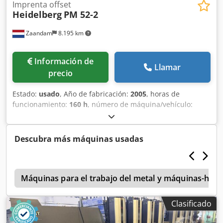
Imprenta offset
Heidelberg
PM 52-2
Zaandam
8.195 km
Información de
Llamar
precio
Estado:
usado
, Año de fabricación:
2005
, horas de
funcionamiento:
160 h
, número de máquina/vehículo:
RS000562
, Tamaño: 36 x 52 cm, CPtronic, Easyplate,
sistema de humectación Alcolor, limpieza de la zona no
imprimible, limpieza del cilindro de impresión, hojas de
Descubra más máquinas usadas
tinta segmentadas, sistema de refrigeración y
recirculación de Baldwin. Dcedoztappspfx Amaok
o
Máquinas para el trabajo del metal y máquinas-her
Clasificado