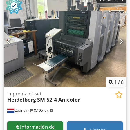
1
/
8
Imprenta offset
Heidelberg
SM 52-4 Anicolor
Zaandam
8.195 km
Información de