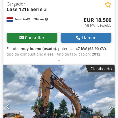
Cargador
Case
121E Serie 3
EUR 18.500
Deventer
8.284 km
VB IVA no incluído
Consultar
Llamar
Estado:
muy bueno (usado)
, potencia:
47 kW (63,90 CV)
,
tipo de combustible:
diésel
, Año de fabricación:
2012
,
horas de funcionamiento:
1.060 h
, = Opciones y accesorios
adicionales = - Control con 2 pedales - Cabina cerrada =
Clasificado
Notas = Serie CASE 121E, modelo 3 – Año de fabricación:
2012 – 1.060 horas de funcionamiento Pala cargadora de la
serie CASE 121E, modelo 3, año de fabricación: 2012. La
máquina se encuentra en buen estado y solo tiene 1.060
horas de funcionamiento. La máquina se encuentra en
buen estado tanto a nivel técnico como estético. Es
adecuada para una amplia gama de aplicaciones y está
lista para su uso inmediato. Características: * Año de
fabricación: 2012 * Solo 1.060 horas de funcionamiento *