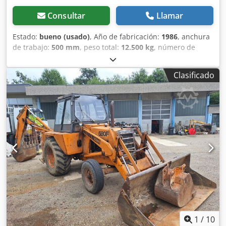
Consultar
Llamar
Estado:
bueno (usado)
, Año de fabricación:
1986
, anchura
de trabajo:
500 mm
, peso total:
12.500 kg
, número de
máquina/vehículo:
017128
, CASE IH 1660 flujo axial Marca:
Case IH Modelo: 1660 Año: 1987 Horas de funcionamiento:
Clasificado
3.300 h Ancho de sección: 5,00 m Varios tipos de equipos:
picador de paja, esparcidor de paja. Dedpfovr Dxpsx
Akbjwa
1
/
10