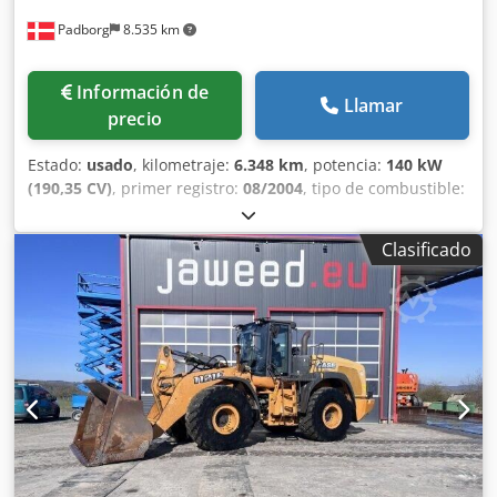
Padborg
8.535 km
Información de
Llamar
precio
Estado:
usado
, kilometraje:
6.348 km
, potencia:
140 kW
(190,35 CV)
, primer registro:
08/2004
, tipo de combustible:
diésel
, Año de fabricación:
2004
, Fabricante: Case Modelo:
MXM190 / Samson Cisterna de Vacío 8000 L Año: 2004
Clasificado
Condición: Buena Número de serie: ACM231045 Ref. nº.:
8084 Fecha de matriculación: CV: 190 Horas: 6348 Caja de
cambios: Powershift total 19+6 Depósito de gasoil: 1
Dsdpfx Akoynq Dbobewa Capacidad del depósito: 400 L
Radio: ? Asiento neumático: ? Frenos: Frenos de disco en
baño de aceite Tamaño de neumáticos: 600/65R25 +
650/75R38 - 520/70R34 Porcentaje de banda de rodadura
restante: 60% 90% - 40% Caja de herramientas: ? Sistema
hidráulico: ? Fabricante de cisterna: Samson Capacidad de
la cisterna: 8000 L Bomba de alta presión: 2 x HPP Caudal
de alta presión: 122 l/min - 130 bar Bomba de vacío: