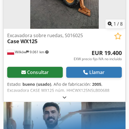
1
/
8
Excavadora sobre ruedas, S016025
Case
WX125
EUR 19.400
Wilków
9.061 km
EXW precio fijo IVA no incluído
Consultar
Llamar
Estado:
bueno (usado)
, Año de fabricación:
2005
,
Excavadora CASE WX125 núm. HHCWX125N5LB00688
Dsdpfx Akjx Atliebjwa Año: 2005 86 kW 9786 h una cuchara
peso: 13 t Sin documentación