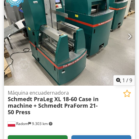
Radio - Rastrillo trasero con 3 dientes - Dispositivos y
rejillas de protección de la cabina en la parte delantera
Dwjdpfezhyrmex Akbja - Pala niveladora (plegable
hidráulicamente) Con gusto le brindamos asistencia
también en el área de financiación/arrendamiento a través
de nuestros socios. Todos los datos sin garantía. Salvo
error y omisión.
1
/
9
Máquina encuadernadora
Schmedt PraLeg XL 18-60 Case in
machine
+ Schmedt PraForm 21-
50 Press
Radom
9.303 km