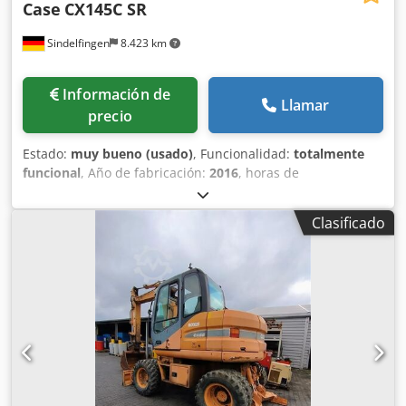
Case
CX145C SR
Sindelfingen
8.423 km
Información de
Llamar
precio
Estado:
muy bueno (usado)
, Funcionalidad:
totalmente
funcional
, Año de fabricación:
2016
, horas de
funcionamiento:
11.500 h
, * 11.500 horas de trabajo * Peso
operativo: 15.700 kg * Potencia del motor: 77 kW * Zapatas
Clasificado
Roadliner * Acoplador rápido hidráulico Dwjdpey Rm H
Esfx Akboa * Aire acondicionado