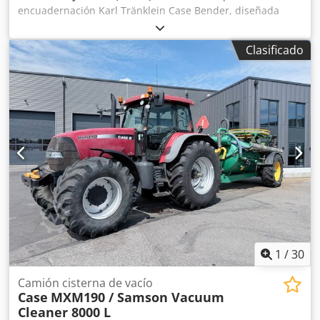
encuadernación Karl Tränklein Case Bender, diseñada
para dar forma y curvar los lomos de las cubiertas de
libros de tapa dura. El dispositivo proporciona a las
Clasificado
cubiertas el radio adecuado, lo que permite que se ajusten
perfectamente al bloque del libro. La máquina está
equipada con rodillos ajustables que permiten adaptarse
a diferentes grosores de cubiertas. Su robusta estructura
de hierro fundido garantiza una alta precisión y una larga
vida útil. Datos técnicos: Fabricante: Karl Tränklein Tipo:
Case Bender / máquina para dar forma a lomos Ancho de
trabajo: aprox. 600 mm Ajuste de la presión de los rodillos
Estructura estable de hierro fundido Accionamiento
eléctrico Mesa de trabajo Estado: usada Dwodpoziwnbsfx
Akboa Aplicaciones: producción de libros de tapa dura,
encuadernaciones, imprentas, empresas de artes gráficas,
producción de álbumes, catálogos y encuadernaciones.
1
/
30
Camión cisterna de vacío
Case
MXM190 / Samson Vacuum
Cleaner 8000 L