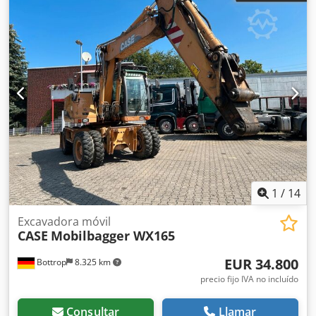
1
/
14
Excavadora móvil
CASE
Mobilbagger WX165
EUR 34.800
Bottrop
8.325 km
precio fijo IVA no incluído
Consultar
Llamar