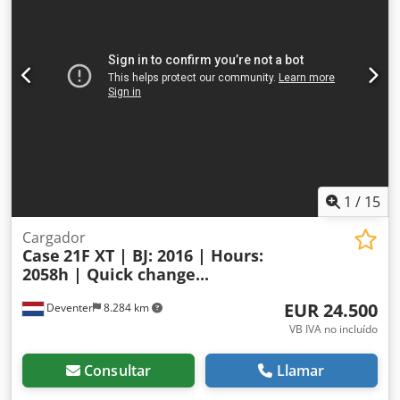
Brazo estándar Cuchara: 3,30 m Circuito hidráulico
completo (para martillo, pinza o cizalla) Acoplamiento
rápido OQ80 1 cuchara – 800 mm de ancho 1 pinza –
funciona, necesita reparación Tren de rodaje conservado
en aproximadamente un 70 % Placas de base de 600 mm
de ancho Motor Isuzu de 202 kW Certificación CE
Transporte: 10,8 x 3 x 3,40 m Peso en condiciones de
trabajo: 35,5 toneladas.
1
/
15
Cargador
Case
21F XT | BJ: 2016 | Hours:
2058h | Quick change...
EUR 24.500
Deventer
8.284 km
VB IVA no incluído
Consultar
Llamar