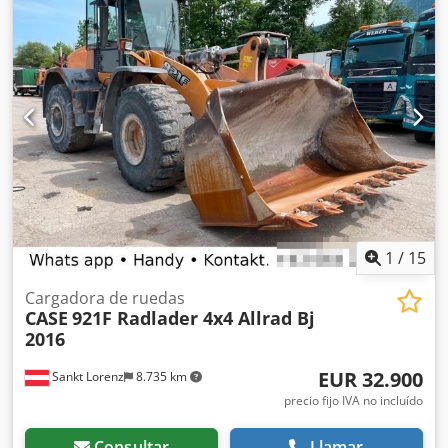
neto: 20.900,- euros.
1
/
15
Cargadora de ruedas
CASE
921F Radlader 4x4 Allrad Bj
2016
EUR 32.900
Sankt Lorenz
8.735 km
precio fijo IVA no incluído
Consultar
Llamar