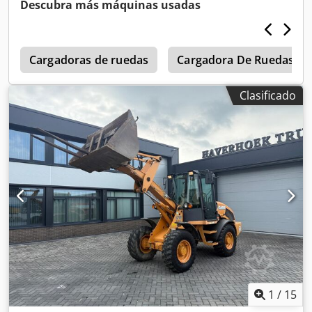
obtener más información.
Descubra más máquinas usadas
0
Cargadoras de ruedas
Cargadora De Ruedas
Clasificado
1
/
15