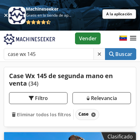
Machineseeker
A la aplicación
Gratis en la tienda de aplicaciones
Vender
Buscar
Case Wx 145 de segunda mano en
venta
(34)
Filtro
Relevancia
Case
Eliminar todos los filtros
Clasificado