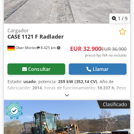
Samson Mando a distancia: ?
1
/
9
Cargador
CASE
1121 F Radlader
EUR 32.900
Ober-Mörlen
8.425 km
EUR 36.900
precio fijo IVA no incluído
Consultar
Llamar
Estado:
usado
, potencia:
259 kW (352,14 CV)
, Año de
fabricación:
2014
, horas de funcionamiento:
10.237 h
, Peso
en vacío: 27.024 kg Para obtener más información,
póngase en contacto con Emal Jaweed. Cargadora de
Clasificado
ruedas / Wheel Loader, Case 1121F, año de fabricación
2014, horas de servicio: 10.237 h, longitud: 8.960 mm,
ancho: 2.990 mm, altura: 3.570 mm, peso bruto máximo
autorizado: 27.024 kg, motor: Case, potencia del motor: 239
kW, aire acondicionado, báscula, hidráulica auxiliar,