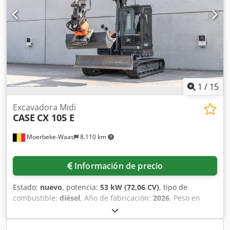
primer propietario, historial de mantenimiento completo,
¡listo para trabajar de inmediato! - 80 % sistema de
cadenas - Incluye 3 cucharas: 1300 mm, 450 mm y 2000
mm cuchara niveladora - Opcional con sistema TOPCON
3D de 2021
1
/
15
Excavadora Midi
CASE
CX 105 E
Moerbeke-Waas
8.110 km
Información de precio
Estado:
nuevo
, potencia:
53 kW (72,06 CV)
, tipo de
combustible:
diésel
, Año de fabricación:
2026
, Peso en
vacío: 9.780 kg. Dwsdpfx Aezrrw Askbja Póngase en
contacto con el departamento de ventas de KEY-TEC para