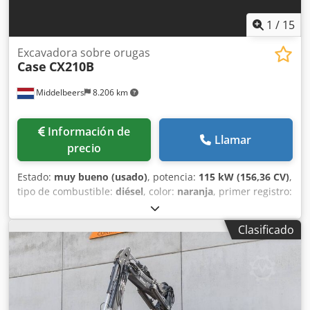
1
/
15
Excavadora sobre orugas
Case
CX210B
Middelbeers
8.206 km
Información de
Llamar
precio
Estado:
muy bueno (usado)
, potencia:
115 kW (156,36 CV)
,
tipo de combustible:
diésel
, color:
naranja
, primer registro:
07/2013
, Año de fabricación:
2012
, horas de
funcionamiento:
15.109 h
, Información general Año del
Clasificado
modelo: 2012 Número de serie: DCH210R5NCEAH2500
Información técnica Número de cilindros: 4 Peso en vacío:
22.600 kg Funcionalidad Anchura de trabajo: 300 cm
Marcado CE: sí Estado Estado técnico: muy bueno Estado
visual: muy bueno Información financiera Precio: A
consultar Garantía Dwsdpoy En Ndefx Akbja Garantía: De