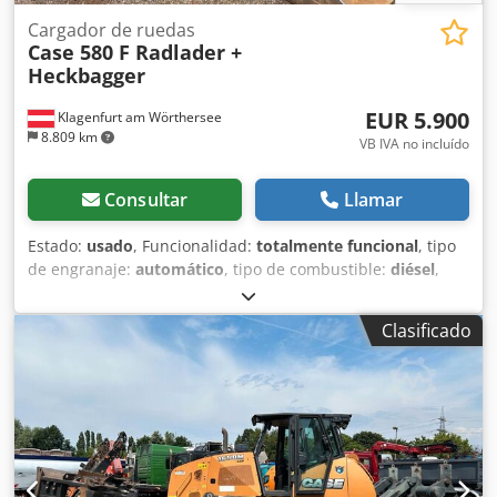
Cargador de ruedas
Case 580 F Radlader +
Heckbagger
EUR 5.900
Klagenfurt am Wörthersee
8.809 km
VB IVA no incluído
Consultar
Llamar
Estado:
usado
, Funcionalidad:
totalmente funcional
, tipo
de engranaje:
automático
, tipo de combustible:
diésel
,
peso operativo:
7.500 kg
, configuración de ejes:
4x2
,
primer registro:
10/1977
, Año de fabricación:
1977
,
Clasificado
Equipamiento:
hidráulica
, Técnicamente en buen estado
Dwjdpjt S Idrjfx Akbsa