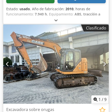
Estado:
usado
, Año de fabricación:
2010
, horas de
funcionamiento:
7.940 h
, Equipamiento:
ABS, tracción a
las cuatro ruedas
, MINIESTACIÓN DE EXCAVACIÓN CASE
Tipo: WX165 (Excavadora hidráulica) Número de
Clasificado
homologación: N211 Dwedpezripcsfx Akbea Fabricante del
motor: Case Potencia del motor: 105 kW Horas de
funcionamiento: 7940 h Peso máximo permitido: 18 000 kg
Longitud para el transporte: 8,19 m Ancho para el
transporte: 1,91 m Altura para el transporte: 2,89 m Color:
Amarillo - Control mediante joystick - Pala niveladora -
Cámara Con gusto le brindamos apoyo también en el
ámbito de la financiación/arrendamiento a través de
nuestros socios. Todos los datos son orientativos. Salvo
error y omisión.
1
/
9
Excavadora sobre orugas