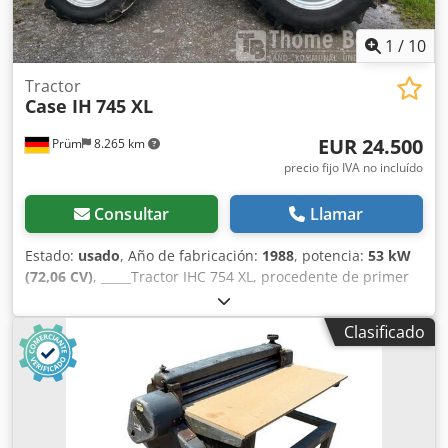
1
/
10
Tractor
Case IH
745 XL
EUR 24.500
Prüm
8.265 km
precio fijo IVA no incluído
Consultar
Llamar
Estado:
usado
, Año de fabricación:
1988
, potencia:
53 kW
(72,06 CV)
, _____Tractor IHC 754 XL, procedente de primer
propietario, en óptimas condiciones. Horas de
funcionamiento: aproximadamente 8600. Año de
Clasificado
fabricación: 1988. Elevador delantero. Toma de fuerza
delantera. Transmisión de 30 km/h. Precio: 24.500,00
euros, sin IVA. Ubicación: null. Dwedpfx Aezdmutjkbsa