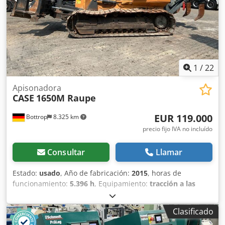
1
/
22
Apisonadora
CASE
1650M Raupe
EUR 119.000
Bottrop
8.325 km
precio fijo IVA no incluído
Consultar
Llamar
Estado:
usado
, Año de fabricación:
2015
, horas de
funcionamiento:
5.396 h
, Equipamiento:
tracción a las
cuatro ruedas
, CATERPILLAR Modelo: 1650M Peso en vacío:
19 200 kg Potencia: 122 kW Horas de trabajo: 5396
Clasificado
Equipamiento: - Asiento calefactado - Aire acondicionado -