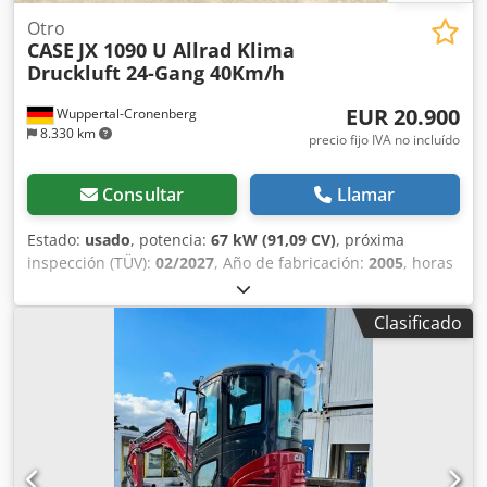
conjunto de dos máquinas.
Otro
CASE
JX 1090 U Allrad Klima
Druckluft 24-Gang 40Km/h
EUR 20.900
Wuppertal-Cronenberg
8.330 km
precio fijo IVA no incluído
Consultar
Llamar
Estado:
usado
, potencia:
67 kW (91,09 CV)
, próxima
inspección (TÜV):
02/2027
, Año de fabricación:
2005
, horas
de funcionamiento:
9.560 h
, Equipamiento:
aire
acondicionado, cabina, tracción a las cuatro ruedas
,
Clasificado
Tractor alemán, en uso hasta hace poco. Segundo
propietario: siempre en manos de la administración
estatal de parques, de 2005 a 2017 y de 2017 a 2026.
Tracción total. Motor turbodiésel de 4 cilindros con 4485 cc
y 91 CV. Djdoy Ean Sjpfx Akbewa Gran transmisión Hi-LO
de 24 velocidades: 4 marchas en 3 gamas, 2
escalonamientos bajo carga y reversor bajo carga. 40 km/h.