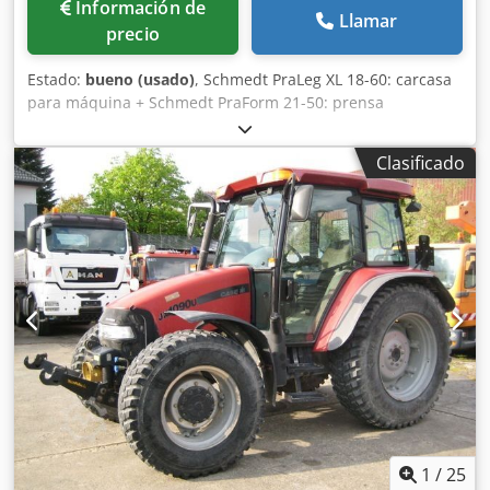
Información de
Llamar
precio
Estado:
bueno (usado)
, Schmedt PraLeg XL 18-60: carcasa
para máquina + Schmedt PraForm 21-50: prensa
Fabricados en 2022. Schmedt PraLeg XL 18-60: máquina
para encuadernar libros Máquina en buen estado, lista
Clasificado
para su funcionamiento. La máquina sujeta un bloque de
hojas para encuadernar en una cubierta preparada. Dos
aplicadores de adhesivo, con ajuste suave del grosor del
adhesivo. Formato: Altura del bloque: 80 – 450 mm Ancho
del bloque: 110 – 450 mm Grosor del bloque: 2 – 80 mm
Tasa de producción: aproximadamente 200 – 300
unidades/hora Dwjdpfxszdazbe Akboa Alimentación
eléctrica: 230 V Peso: 300 kg Fabricado en Alemania.
Schmedt PraForm 21-50: prensa para libros Prensa para
libros con cortador de ranuras. Fabricado por Schmedt,
Alemania. La máquina está en muy buenas condiciones y
lista para la producción. Especificaciones técnicas: Formato
máximo: 420 x 520 x 100 mm Peso: 220 kg Alimentación
eléctrica: 230 V + aire comprimido. El precio es por un
1
/
25