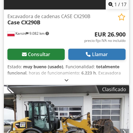
1
/
17
Excavadora de cadenas CASE CX290B
Case
CX290B
EUR 26.900
Karsin
9.082 km
precio fijo IVA no incluído
Consultar
Llamar
Estado:
muy bueno (usado)
, Funcionalidad:
totalmente
funcional
, horas de funcionamiento:
6.223 h
, Excavadora
de cadenas CASE CX290B – Hidráulica Kawasaki, Motor
Isuzu Datos técnicos: - Motor: Isuzu AH-6HK1X (6 cilindros,
Clasificado
turboalimentado, Common Rail). - Potencia del motor:
aprox. 154 kW (209 CV) a 1.800 rpm. - Peso operativo:
aprox. 29.100 kg - 30.000 kg (dependiendo del
equipamiento). - Sistema hidráulico: Bombas de pistones
de caudal variable (Kawasaki), que permiten movimientos
combinados suaves. - Alcance máximo de excavación:
aprox. 10,5 - 10,7 m. - Profundidad máxima de excavación: