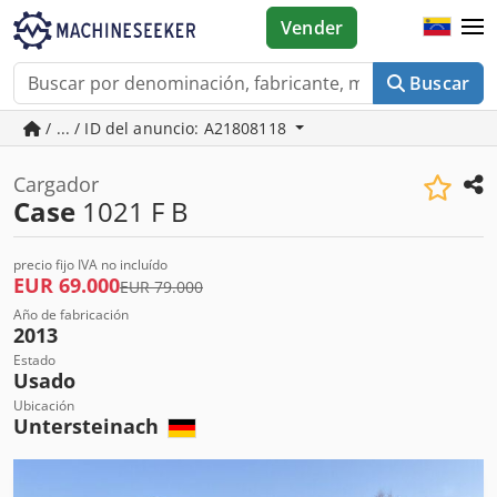
Vender
Buscar
/ ... / ID del anuncio: A21808118
Cargador
Case
1021 F B
precio fijo IVA no incluído
EUR 69.000
EUR 79.000
Año de fabricación
2013
Estado
Usado
Ubicación
Untersteinach