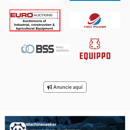
2021 • Horas de trabajo: 1.033 h • Potencia: 85 kW / 115 CV
• Motor: Deutz TD 3.6 L4 • Hoja niveladora • Marcha rápida
y lenta • Cámara de marcha atrás • Power-Tilt • Aire
acondicionado • Radio • Sistema de lubricación
centralizado Crsdpjywlhujfx Aifsf • Brazo oscilante • Líneas
hidráulicas para martillo / pinza / cizallas • Orugas 90% •
Cazo de excavación: Lenhoff Cazo universal CB10M/SW08 •
Peso total: 12.100 kg • Enganche rápido • Máquina alemana
• Lista para trabajar inmediatamente • Estado excelente,
como nuevo • Esta oferta no es vinculante y está sujeta a
venta previa. - Sujeto a venta previa, - Errores u omisiones
no excluidos. - Venta según nuestras condiciones
generales.
Anuncie aquí
Machineseeker