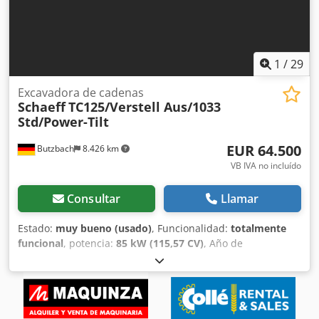
mantenimiento regular. Es ideal para trabajos de
demolición, excavaciones, trabajos de alcantarillado y
construcción de carreteras. Si está interesado o tiene
alguna pregunta, no dude en contactarnos.
1
/
29
Excavadora de cadenas
Schaeff
TC125/Verstell Aus/1033
Std/Power-Tilt
EUR 64.500
Butzbach
8.426 km
VB IVA no incluído
Consultar
Llamar
Estado:
muy bueno (usado)
, Funcionalidad:
totalmente
funcional
, potencia:
85 kW (115,57 CV)
, Año de
fabricación:
2021
, horas de funcionamiento:
1.033 h
,
Equipamiento:
aire acondicionado, hidráulica, hidráulica
de martillos, hidráulica de pinzas, orugas de caucho
,
Schaeff TC125 / Brazo ajustable / 1.033 h / Power-Tilt
Rotator • Fabricante: Schaeff Terex • Modelo: TC 125 • Año: