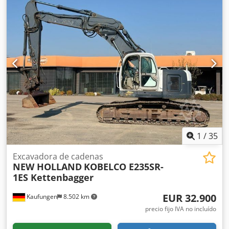
Aifsf Venta por encargo del cliente
1
/
35
Excavadora de cadenas
NEW HOLLAND
KOBELCO E235SR-
1ES Kettenbagger
EUR 32.900
Kaufungen
8.502 km
precio fijo IVA no incluído