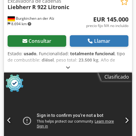
Excavadora de cadenas
Liebherr
R 922 Litronic
EUR 145.000
Burgkirchen an der Alz
8.694 km
precio fijo IVA no incluído
Consultar
Llamar
Estado:
usado
, Funcionalidad:
totalmente funcional
, tipo
de combustible:
diésel
, peso total:
23.500 kg
, Año de
fabricación:
2021
, horas de funcionamiento:
4.650 h
,
Equipamiento:
UVV, aire acondicionado, brazo ajustable,
Clasificado
filtro de hollín, hidráulica, hidráulica de martillos,
hidráulica de pinzas
, A la venta nuestra excavadora de
cadenas Liebherr 922 del año 2021. La máquina cuenta
con aproximadamente 4.650 horas de trabajo y siempre ha
sido mantenida. Crsdpfxjyg Sm Is Aifsf • Año de
fabricación: 2021 • Horas de trabajo: 4.650 h • Excavadora
de cadenas con brazo ajustable para uso profesional •
Construcción robusta para trabajos exigentes La
excavadora está en muy buen estado y ha recibido