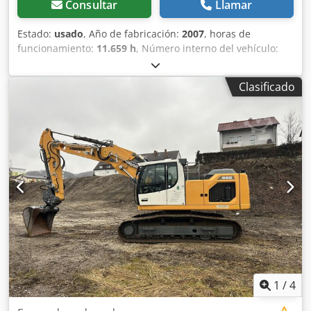
Consultar
Llamar
Estado:
usado
, Año de fabricación:
2007
, horas de
funcionamiento:
11.659 h
, Número interno del vehículo:
MK300034 Disponible inmediatamente en nuestras
instalaciones de Kaufungen. Más información en: * Golec
Clasificado
Nutzfahrzeuge GmbH (alemán, inglés, búlgaro, ruso) *
Viktoria Sologubova (polaco, ruso, ucraniano, inglés) Salvo
error u omisión. Cedpfx Ajyzk Iueifsrf Con gusto aceptamos
su vehículo usado como parte del pago. Posibilidad de
financiación directamente en nuestras instalaciones.
GOLEC NUTZFAHRZEUGE GMBH Hablamos: alemán, inglés,
español, polaco, ucraniano, ruso, búlgaro.
1
/
4