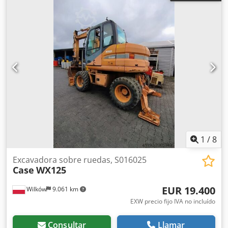
1
/
8
Excavadora sobre ruedas, S016025
Case
WX125
EUR 19.400
Wilków
9.061 km
EXW precio fijo IVA no incluído
Consultar
Llamar