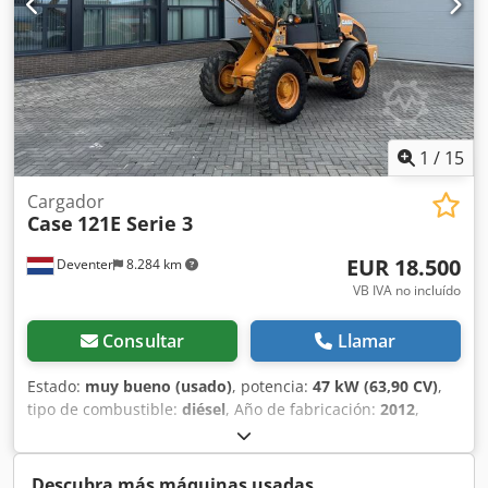
1
/
15
Cargador
Case
121E Serie 3
EUR 18.500
Deventer
8.284 km
VB IVA no incluído
Consultar
Llamar
Estado:
muy bueno (usado)
, potencia:
47 kW (63,90 CV)
,
tipo de combustible:
diésel
, Año de fabricación:
2012
,
horas de funcionamiento:
1.060 h
, = Opciones y accesorios
adicionales = - Control con 2 pedales - Cabina cerrada =
Notas = Serie CASE 121E, modelo 3 – Año de fabricación:
Descubra más máquinas usadas