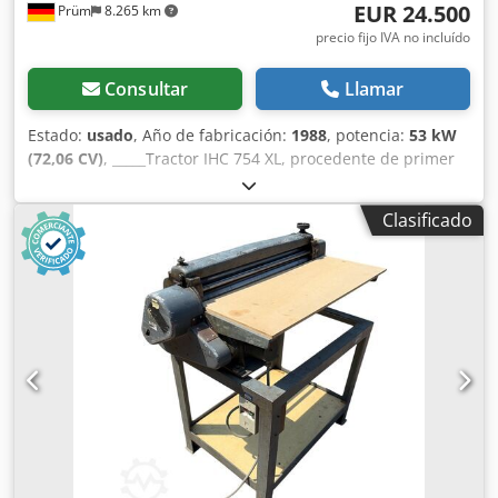
EUR 24.500
Prüm
8.265 km
precio fijo IVA no incluído
Consultar
Llamar
Estado:
usado
, Año de fabricación:
1988
, potencia:
53 kW
(72,06 CV)
, _____Tractor IHC 754 XL, procedente de primer
propietario, en óptimas condiciones. Horas de
funcionamiento: aproximadamente 8600. Año de
Clasificado
fabricación: 1988. Elevador delantero. Toma de fuerza
delantera. Transmisión de 30 km/h. Precio: 24.500,00
euros, sin IVA. Ubicación: null. Djdezdmutepfx Acijkr