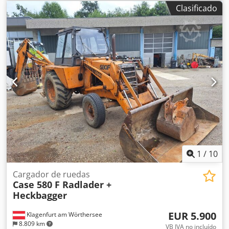
Case IH Modelo: 1660 Año: 1987 Dkedpfx Acovr Dxpjior
Clasificado
Horas de funcionamiento: 3.300 h Ancho de sección: 5,00
m Varios tipos de equipos: picador de paja, esparcidor de
paja.
1
/
10
Cargador de ruedas
Case 580 F Radlader +
Heckbagger
EUR 5.900
Klagenfurt am Wörthersee
8.809 km
VB IVA no incluído