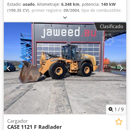
Estado:
usado
, kilometraje:
6.348 km
, potencia:
140 kW
(190,35 CV)
, primer registro:
08/2004
, tipo de combustible:
diésel
, Año de fabricación:
2004
, Fabricante: Case Modelo:
MXM190 / Samson Cisterna de Vacío 8000 L Año: 2004
Clasificado
Condición: Buena Número de serie: ACM231045
Dodpfxsynq Dbe Aciokr Ref. nº.: 8084 Fecha de
matriculación: CV: 190 Horas: 6348 Caja de cambios:
Powershift total 19+6 Depósito de gasoil: 1 Capacidad del
depósito: 400 L Radio: ? Asiento neumático: ? Frenos:
Frenos de disco en baño de aceite Tamaño de neumáticos:
600/65R25 + 650/75R38 - 520/70R34 Porcentaje de banda
de rodadura restante: 60% 90% - 40% Caja de
herramientas: ? Sistema hidráulico: ? Fabricante de
cisterna: Samson Capacidad de la cisterna: 8000 L Bomba
de alta presión: 2 x HPP Caudal de alta presión: 122 l/min -
130 bar Bomba de vacío: Samson Mando a distancia: ?
1
/
9
Cargador
CASE
1121 F Radlader