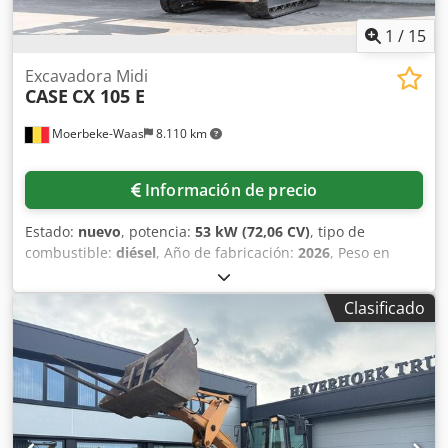
1
/
15
Excavadora Midi
CASE
CX 105 E
Moerbeke-Waas
8.110 km
Información de precio
Estado:
nuevo
, potencia:
53 kW (72,06 CV)
, tipo de
combustible:
diésel
, Año de fabricación:
2026
, Peso en
vacío: 9.780 kg. Dksdpozrrw Aofx Acijr Póngase en contacto
con el departamento de ventas de KEY-TEC para obtener
Clasificado
más información.