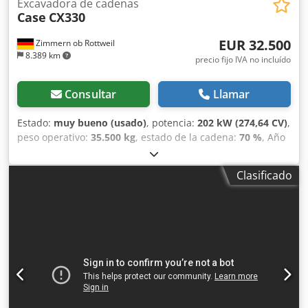
Excavadora de cadenas
Case
CX330
EUR 32.500
Zimmern ob Rottweil
8.389 km
precio fijo IVA no incluído
Consultar
Llamar
Estado:
muy bueno (usado)
, potencia:
202 kW (274,64 CV)
,
peso operativo:
35.500 kg
, estado de la cadena:
70 %
, Año
de fabricación:
2006
, horas de funcionamiento:
9.139 h
,
Equipamiento:
aire acondicionado
, CASE CX330 Año de
Clasificado
fabricación: 2006 Dodszp Rm Ropfx Aciokr Horas de
funcionamiento: 9.139 horas Cabina cerrada Aire
acondicionado Radio Sistema de lubricación centralizado
Brazo estándar Cuchara: 3,30 m Circuito hidráulico
completo (para martillo, pinza o cizalla) Acoplamiento
rápido OQ80 1 cuchara – 800 mm de ancho 1 pinza –
funciona, necesita reparación Tren de rodaje conservado
en aproximadamente un 70 % Placas de base de 600 mm
de ancho Motor Isuzu de 202 kW Certificación CE