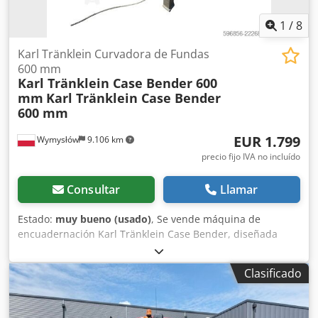
1
/
8
Karl Tränklein Curvadora de Fundas
600 mm
Karl Tränklein Case Bender 600
mm
Karl Tränklein Case Bender
600 mm
EUR 1.799
Wymysłów
9.106 km
precio fijo IVA no incluído
Consultar
Llamar
Estado:
muy bueno (usado)
, Se vende máquina de
encuadernación Karl Tränklein Case Bender, diseñada
para dar forma y curvar los lomos de las cubiertas de
libros de tapa dura. El dispositivo proporciona a las
Clasificado
cubiertas el radio adecuado, lo que permite que se ajusten
perfectamente al bloque del libro. La máquina está
equipada con rodillos ajustables que permiten adaptarse