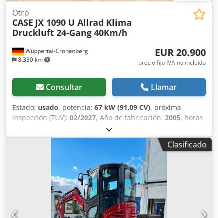
conjunto de dos máquinas.
Otro
CASE
JX 1090 U Allrad Klima
Druckluft 24-Gang 40Km/h
EUR 20.900
Wuppertal-Cronenberg
8.330 km
precio fijo IVA no incluído
Consultar
Llamar
Estado:
usado
, potencia:
67 kW (91,09 CV)
, próxima
inspección (TÜV):
02/2027
, Año de fabricación:
2005
, horas
de funcionamiento:
9.560 h
, Equipamiento:
aire
acondicionado, cabina, tracción a las cuatro ruedas
,
Clasificado
Tractor alemán, en uso hasta hace poco. Segundo
propietario: siempre en manos de la administración
estatal de parques, de 2005 a 2017 y de 2017 a 2026.
Tracción total. Motor turbodiésel de 4 cilindros con 4485 cc
y 91 CV. Gran transmisión Hi-LO de 24 velocidades: 4
marchas en 3 gamas, 2 escalonamientos bajo carga y
reversor bajo carga. Dkedpfoy Ean Sex Acisr 40 km/h.