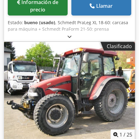
Información de
Llamar
precio
Estado:
bueno (usado)
, Schmedt PraLeg XL 18-60: carcasa
para máquina + Schmedt PraForm 21-50: prensa
Fabricados en 2022. Schmedt PraLeg XL 18-60: máquina
para encuadernar libros Máquina en buen estado, lista
Clasificado
para su funcionamiento. La máquina sujeta un bloque de
hojas para encuadernar en una cubierta preparada.
Dedpfx Acszdazbjiekr Dos aplicadores de adhesivo, con
ajuste suave del grosor del adhesivo. Formato: Altura del
bloque: 80 – 450 mm Ancho del bloque: 110 – 450 mm
Grosor del bloque: 2 – 80 mm Tasa de producción:
aproximadamente 200 – 300 unidades/hora Alimentación
eléctrica: 230 V Peso: 300 kg Fabricado en Alemania.
Schmedt PraForm 21-50: prensa para libros Prensa para
libros con cortador de ranuras. Fabricado por Schmedt,
Alemania. La máquina está en muy buenas condiciones y
lista para la producción. Especificaciones técnicas: Formato
máximo: 420 x 520 x 100 mm Peso: 220 kg Alimentación
eléctrica: 230 V + aire comprimido. El precio es por un
1
/
25