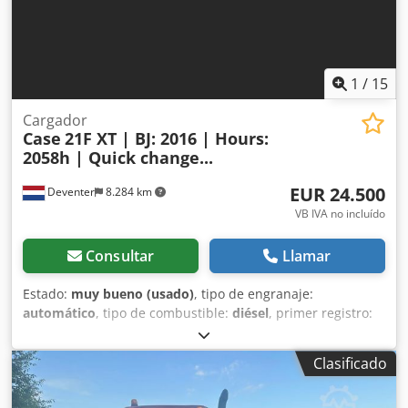
Transporte: 10,8 x 3 x 3,40 m Peso en condiciones de
trabajo: 35,5 toneladas.
1
/
15
Cargador
Case
21F XT | BJ: 2016 | Hours:
2058h | Quick change...
EUR 24.500
Deventer
8.284 km
VB IVA no incluído
Consultar
Llamar
Estado:
muy bueno (usado)
, tipo de engranaje:
automático
, tipo de combustible:
diésel
, primer registro:
06/2016
, Año de fabricación:
2016
, horas de
funcionamiento:
2.058 h
, Equipamiento:
cabina
, =
Clasificado
Opciones y accesorios adicionales = - Cabina cerrada -
Radio/reproductor de CD = Notas = Pala cargadora CASE