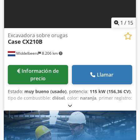
1
/
15
Excavadora sobre orugas
Case
CX210B
Middelbeers
8.206 km
Información de
Llamar
precio
Estado:
muy bueno (usado)
, potencia:
115 kW (156,36 CV)
,
tipo de combustible:
diésel
, color:
naranja
, primer registro:
07/2013
, Año de fabricación:
2012
, horas de
funcionamiento:
15.109 h
, Información general Año del
modelo: 2012 Número de serie: DCH210R5NCEAH2500
Información técnica Número de cilindros: 4 Peso en vacío:
22.600 kg Funcionalidad Anchura de trabajo: 300 cm
Marcado CE: sí Estado Estado técnico: muy bueno Estado