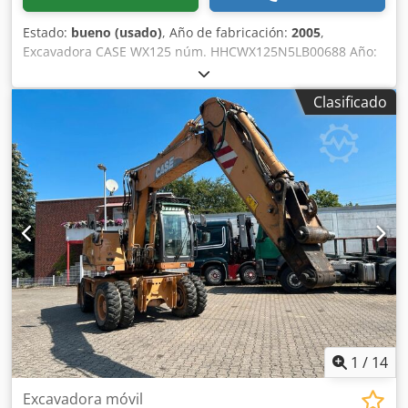
Estado:
bueno (usado)
, Año de fabricación:
2005
,
Excavadora CASE WX125 núm. HHCWX125N5LB00688 Año:
2005 86 kW Dkedsx Atliopfx Acior 9786 h una cuchara peso:
13 t Sin documentación
Clasificado
1
/
14
Excavadora móvil