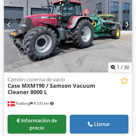
a diferentes grosores de cubiertas. Su robusta estructura
de hierro fundido garantiza una alta precisión y una larga
vida útil. Datos técnicos: Fabricante: Karl Tränklein Tipo:
Case Bender / máquina para dar forma a lomos Ancho de
trabajo: aprox. 600 mm Ajuste de la presión de los rodillos
Estructura estable de hierro fundido Accionamiento
eléctrico Dsdpoziwnbsfx Aciskr Mesa de trabajo Estado:
usada Aplicaciones: producción de libros de tapa dura,
encuadernaciones, imprentas, empresas de artes gráficas,
producción de álbumes, catálogos y encuadernaciones.
1
/
30
Camión cisterna de vacío
Case
MXM190 / Samson Vacuum
Cleaner 8000 L
Padborg
8.535 km
Información de
Llamar
precio