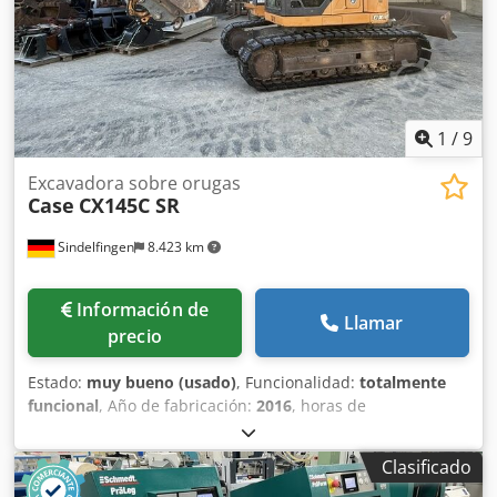
1
/
9
Excavadora sobre orugas
Case
CX145C SR
Sindelfingen
8.423 km
Información de
Llamar
precio
Estado:
muy bueno (usado)
, Funcionalidad:
totalmente
funcional
, Año de fabricación:
2016
, horas de
funcionamiento:
11.500 h
, * 11.500 horas de trabajo * Peso
operativo: 15.700 kg * Potencia del motor: 77 kW * Zapatas
Clasificado
Roadliner Dedpfx Acjy Rm H Eoiekr * Acoplador rápido