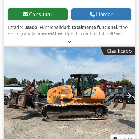
Consultar
Llamar
Estado:
usado
, Funcionalidad:
totalmente funcional
, tipo
de engranaje:
automático
, tipo de combustible:
diésel
,
peso operativo:
7.500 kg
, configuración de ejes:
4x2
,
primer registro:
10/1977
, Año de fabricación:
1977
,
Clasificado
Equipamiento:
hidráulica
, Técnicamente en buen estado
Dksdpfx Ast S Idrecior