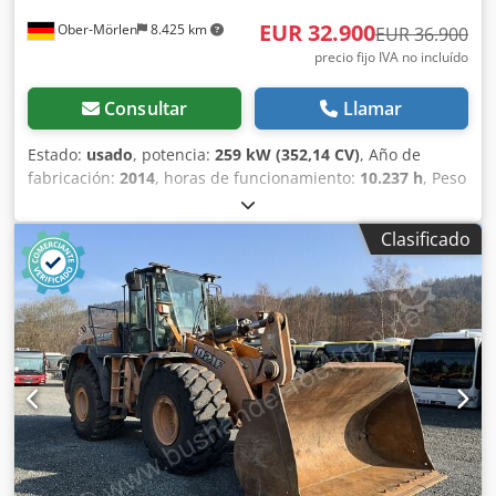
EUR 32.900
Ober-Mörlen
8.425 km
EUR 36.900
precio fijo IVA no incluído
Consultar
Llamar
Estado:
usado
, potencia:
259 kW (352,14 CV)
, Año de
fabricación:
2014
, horas de funcionamiento:
10.237 h
, Peso
en vacío: 27.024 kg Para obtener más información,
póngase en contacto con Emal Jaweed. Cargadora de
Clasificado
ruedas / Wheel Loader, Case 1121F, año de fabricación
2014, horas de servicio: 10.237 h, longitud: 8.960 mm,
ancho: 2.990 mm, altura: 3.570 mm, peso bruto máximo
autorizado: 27.024 kg, motor: Case, potencia del motor: 239
kW, aire acondicionado, báscula, hidráulica auxiliar,
cámara de marcha atrás, engrase automático,
dimensiones del cazo: longitud: 1.800 mm, ancho: 3.000
mm, altura: 1.750 mm, video disponible. Otros: *
Ofrecemos más de 200 unidades a la venta. * Nuestra
ubicación se encuentra a 30 km al norte del aeropuerto de
Frankfurt/M. * Financiación y leasing disponibles. *