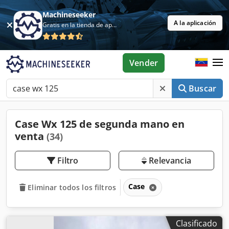
Machineseeker
A la aplicación
Gratis en la tienda de aplicaciones
Vender
Buscar
Case Wx 125 de segunda mano en
venta
(34)
Filtro
Relevancia
Case
Eliminar todos los filtros
Clasificado