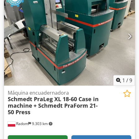
hidráulico * Aire acondicionado
1
/
9
Máquina encuadernadora
Schmedt PraLeg XL 18-60 Case in
machine
+ Schmedt PraForm 21-
50 Press
Radom
9.303 km