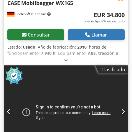
CASE
Mobilbagger WX165
EUR 34.800
Bottrop
8.325 km
precio fijo IVA no incluído
Consultar
Llamar
Estado:
usado
, Año de fabricación:
2010
, horas de
funcionamiento:
7.940 h
, Equipamiento:
ABS, tracción a
las cuatro ruedas
, MINIESTACIÓN DE EXCAVACIÓN CASE
Tipo: WX165 (Excavadora hidráulica) Número de
Clasificado
homologación: N211 Fabricante del motor: Case Potencia
del motor: 105 kW Horas de funcionamiento: 7940 h Peso
máximo permitido: 18 000 kg Longitud para el transporte:
8,19 m Ancho para el transporte: 1,91 m Dsdpfx
Ajzripcjciskr Altura para el transporte: 2,89 m Color:
Amarillo - Control mediante joystick - Pala niveladora -
Cámara Con gusto le brindamos apoyo también en el
ámbito de la financiación/arrendamiento a través de
nuestros socios. Todos los datos son orientativos. Salvo
error y omisión.