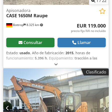
1
/
22
Apisonadora
CASE
1650M Raupe
EUR 119.000
Bottrop
8.325 km
precio fijo IVA no incluído
Consultar
Llamar
Estado:
usado
, Año de fabricación:
2015
, horas de
funcionamiento:
5.396 h
, Equipamiento:
tracción a las
cuatro ruedas
, CATERPILLAR Modelo: 1650M Peso en vacío:
19 200 kg Potencia: 122 kW Horas de trabajo: 5396
Clasificado
Equipamiento: - Asiento calefactado - Aire acondicionado
Dksdpfx Aezhyrmjcijr - Radio - Rastrillo trasero con 3
dientes - Dispositivos y rejillas de protección de la cabina
en la parte delantera - Pala niveladora (plegable
hidráulicamente) Con gusto le brindamos asistencia
también en el área de financiación/arrendamiento a través
de nuestros socios. Todos los datos sin garantía. Salvo
error y omisión.