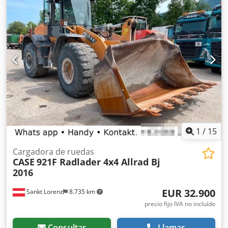
neto: 20.900,- euros.
1
/
15
Cargadora de ruedas
CASE
921F Radlader 4x4 Allrad Bj
2016
EUR 32.900
Sankt Lorenz
8.735 km
precio fijo IVA no incluído
Consultar
Llamar