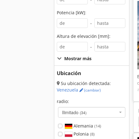
Potencia [kW]:
-
Altura de elevación [mm]:
-
Mostrar más
Ubicación
Su ubicación detectada:
Venezuela
(cambiar)
radio:
Ilimitado
(34)
ores
Hyundai Camioneta
Hyundai Excavación
Alemania
(14)
Polonia
(8)