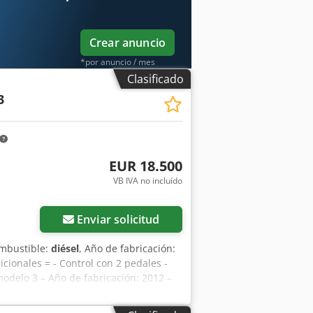
Crear anuncio
*por anuncio / mes
Clasificado
3
EUR 18.500
VB IVA no incluído
Enviar solicitud
ombustible:
diésel
, Año de fabricación:
icionales = - Control con 2 pedales -
odelo 3 – Año de fabricación: 2012 –
, modelo 3, año de fabricación: 2012.
de funcionamiento. La máquina se