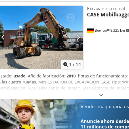
Excavadora móvil
CASE
Mobilbagg
Bottrop
8.325 km
1
/
14
Estado:
usado
, Año de fabricación:
2010
, horas de funcionamiento:
a las cuatro ruedas
, MINIESTACIÓN DE EXCAVACIÓN CASE Tipo: WX1
homologación: N211 Fabricante del motor: Case Potencia del motor
7940 h Peso máximo permitido: 18 000 kg Longitud para el transpor
1,91 m Altura para el transporte: 2,89 m Color: Amarillo - Control m
Pala niveladora - Cámara Con gusto le brindamos apoyo también en
Vender maquinaria us
financiación/arrendamiento a través de nuestros socios. Todos los d
omisión.
Anuncie ahora desde
11 millones de comp