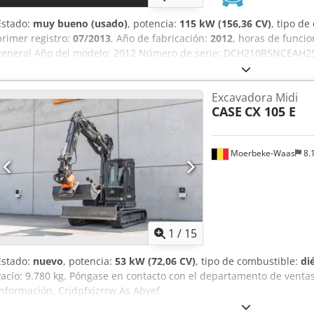
Estado:
muy bueno (usado)
, potencia:
115 kW (156,36 CV)
, tipo d
primer registro:
07/2013
, Año de fabricación:
2012
, horas de funci
general Año del modelo: 2012 Número de serie: DCH210R5NCEAH25
cilindros: 4 Peso en vacío: 22.600 kg Funcionalidad Anchura de tra
Estado técnico: muy bueno Estado visual: muy bueno Información f
Excavadora Midi
Precio: A consultar Garantía Garantía: De primer propietario, histor
CASE
CX 105 E
para trabajar de inmediato! - 80 % sistema de cadenas - Incluye 
cuchara niveladora - Opcional con sistema TOPCON 3D de 2021
Moerbeke-Waas
8.
1
/
15
Estado:
nuevo
, potencia:
53 kW (72,06 CV)
, tipo de combustible:
di
vacío: 9.780 kg. Póngase en contacto con el departamento de vent
información. Crjdpfxjzrrw As Abyef