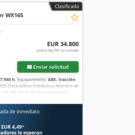
Clasificado
er WX165
EUR 34.800
precio fijo IVA no incluído
Enviar solicitud
7.940 h
, Equipamiento:
ABS, tracción
65 (Excavadora hidráulica) Número de
: 105 kW Horas de funcionamiento:
te: 8,19 m Ancho para el transporte:
ediante joystick Codozripcjpfx Abysrf -
 el ámbito de la
ada de inmediato
atos son orientativos. Salvo error y
 EUR 4,49
*
radores
le esperan