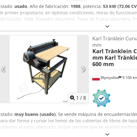
Estado:
usado
, Año de fabricación:
1988
, potencia:
53 kW (72,06 CV
de primer propietario, en óptimas condiciones. Horas de funcion
fabricación: 1988. Elevador delantero. Toma de fuerza delantera. T
24.500,00 euros, sin IVA. Ubicación: null. Cedpfx Aozdmutjbyerf
Karl Tränklein Cur
mm
Karl Tränklein 
mm
Karl Tränkl
600 mm
Wymysłów
9.106 k
1
/
8
Estado:
muy bueno (usado)
, Se vende máquina de encuadernación 
para dar forma y curvar los lomos de las cubiertas de libros de tapa
cubiertas el radio adecuado, lo que permite que se ajusten perfect
Aeziwnbjbyof La máquina está equipada con rodillos ajustables qu