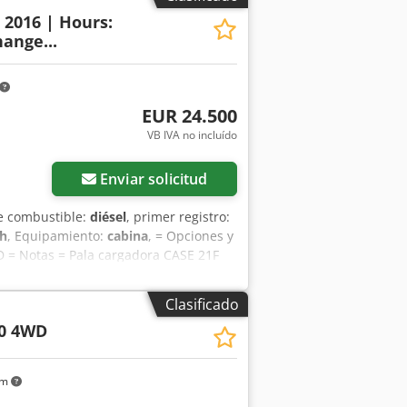
: 2016 | Hours:
ange...
EUR 24.500
VB IVA no incluído
Enviar solicitud
de combustible:
diésel
, primer registro:
 h
, Equipamiento:
cabina
, = Opciones y
CD = Notas = Pala cargadora CASE 21F
ta pala cargadora compacta y potente
n mantenida. La máquina está lista
Clasificado
ltura, reciclaje, trabajos de
0 4WD
pada con un acoplamiento rápido
 Esto permite utilizar fácilmente una
visibilidad panorámica y un ambiente
km
1F XT • Año de fabricación: 2016 •