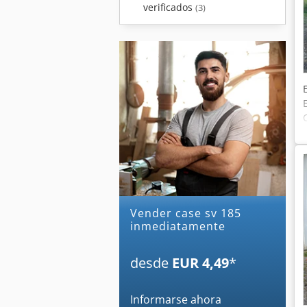
verificados
(3)
Vender case sv 185
inmediatamente
desde
EUR 4,49
*
Informarse ahora