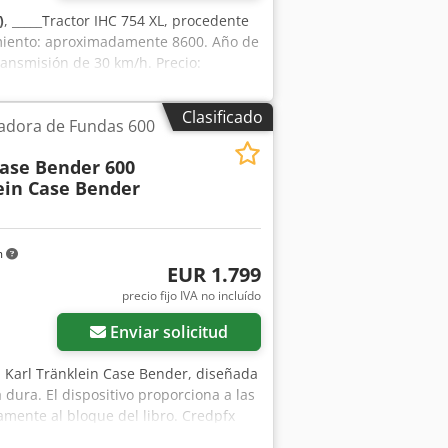
)
, _____Tractor IHC 754 XL, procedente
amiento: aproximadamente 8600. Año de
ransmisión de 30 km/h. Precio:
Clasificado
vadora de Fundas 600
Case Bender 600
ein Case Bender
m
EUR 1.799
precio fijo IVA no incluído
Enviar solicitud
Karl Tränklein Case Bender, diseñada
 dura. El dispositivo proporciona a las
amente al bloque del libro. Credpfx
e permiten adaptarse a diferentes