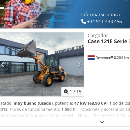
Informarse ahora
+34 911 433 456
Cargador
Case
121E Serie 
Deventer
8.284 km
1
/
15
Estado:
muy bueno (usado)
, potencia:
47 kW (63,90 CV)
, tipo de c
2012
, horas de funcionamiento:
1.060 h
, = Opciones y accesorios ad
Cabina cerrada Crodpfxszrd Uas Abysf = Notas = Serie CASE 121E, m
1.060 horas de funcionamiento Pala cargadora de la serie CASE 121E
La máquina se encuentra en buen estado y solo tiene 1.060 horas 