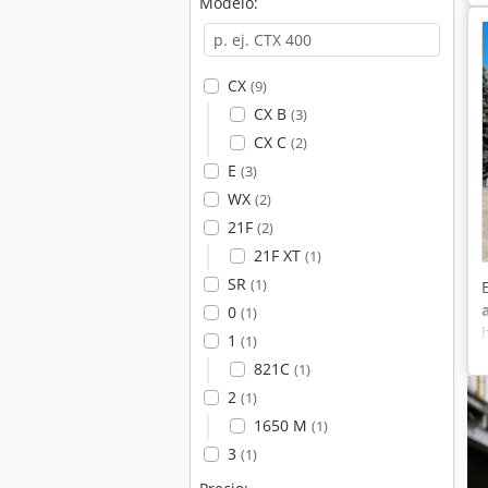
Modelo:
CX
(9)
CX B
(3)
CX C
(2)
E
(3)
WX
(2)
21F
(2)
21F XT
(1)
SR
(1)
0
(1)
1
(1)
821C
(1)
2
(1)
1650 M
(1)
3
(1)