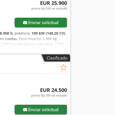
motor: 43 kW • Acoplamiento rápido
EUR 25.900
 Cómoda cabina cerrada Dimensiones: •
precio fijo IVA no incluído
re ejes: 2,08 m Una pala cargadora bien
nmediato. Para obtener más
ude en ponerse en contacto con
Enviar solicitud
ravés de nuestro número de WhatsApp.
2016 Peso bruto vehicular (PBV): 5.500
8.900 h
, potencia:
109 kW (148,20 CV)
,
CE: sí Estado técnico: muy bueno
tro ruedas
, Peso muerto: 5.868 kg
e en contacto con Gerrit Haverhoek
2.997 mm Distancia entre ejes: 2.723
pm Número de cilindros: 6 Cilindrada:
Clasificado
EUR 24.500
precio fijo IVA no incluído
Enviar solicitud