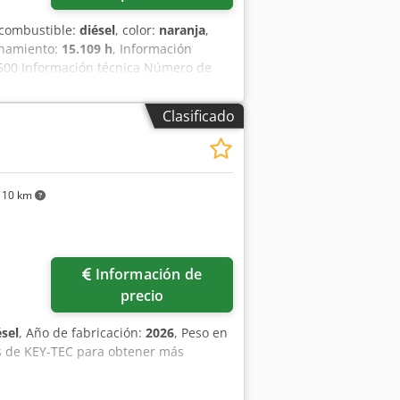
e combustible:
diésel
, color:
naranja
,
onamiento:
15.109 h
, Información
00 Información técnica Número de
bajo: 300 cm Marcado CE: sí Estado
inanciera Cedpjy En Ndsfx Abyjrf
Clasificado
ial de mantenimiento completo, ¡listo
3 cucharas: 1300 mm, 450 mm y 2000 mm
110 km
Información de
precio
ésel
, Año de fabricación:
2026
, Peso en
as de KEY-TEC para obtener más