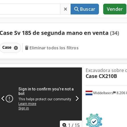
Buscar
Vender
Case Sv 185 de segunda mano en venta
(34)
Case
Eliminar todos los filtros
Excavadora sobre 
Case
CX210B
Middelbeers
8.206
1
/
15