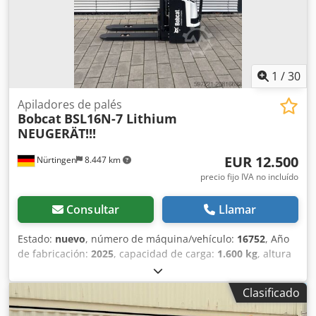
1
/
30
Apiladores de palés
Bobcat
BSL16N-7 Lithium
NEUGERÄT!!!
EUR 12.500
Nürtingen
8.447 km
precio fijo IVA no incluído
Consultar
Llamar
Estado:
nuevo
, número de máquina/vehículo:
16752
, Año
de fabricación:
2025
, capacidad de carga:
1.600 kg
, altura
de elevación:
5.520 mm
, ascensor libre:
1.820 mm
, centro
de carga:
600 mm
, tipo de combustible:
eléctrico
, tipo de
Clasificado
mástil:
triple
, altura de construcción:
2.408 mm
, voltaje de
la batería:
24 V
, longitud de la horquilla:
1.150 mm
,