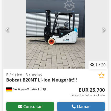
de construcción:
2.180 mm
, voltaje de la batería:
48 V
,
longitud de la horquilla:
1.200 mm
, tamaño del neumático
delantero:
23X9-10
, tamaño del neumático trasero:
18X7-8
,
peso total:
3.552 kg
, 5141046 Número de serie: FBA47-
4880-01823 Especificaciones de la batería: 48 V, 600 Ah, de
litio. Dcodpfx Aboy Hau Is Ajk
1
/
20
Eléctrico - 3 ruedas
Bobcat
B20NT Li-Ion Neugerät!!!
EUR 25.700
Nürtingen
8.447 km
precio fijo IVA no incluído
Consultar
Llamar