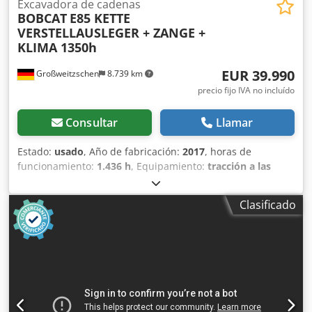
Excavadora de cadenas
BOBCAT
E85 KETTE
VERSTELLAUSLEGER + ZANGE +
KLIMA 1350h
EUR 39.990
Großweitzschen
8.739 km
precio fijo IVA no incluído
Consultar
Llamar
Estado:
usado
, Año de fabricación:
2017
, horas de
funcionamiento:
1.436 h
, Equipamiento:
tracción a las
cuatro ruedas
, Ofrecemos una máquina E85 poco común,
no procedente de una empresa de construcción pequeña,
Clasificado
con aire acondicionado. Dcsdpezr Avvefx Ab Ajk * BRAZO
EXTENDIBLE con PINZA/DEDO * Pala hidráulica para
excavación, disponible como opción, en stock con un
precio adicional justo. * Procedente de una empresa de
construcción pequeña. * Modelo para el mercado alemán.
* Solo 1350 horas de funcionamiento. * Orugas de goma. *
Revisión general en 2025 en BOBCAT. * Motor diésel de 44