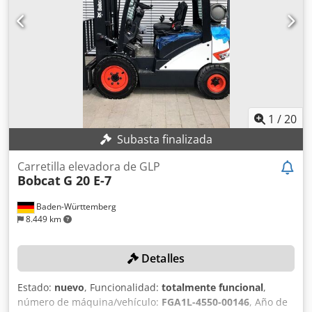
Observaciones = Tren motriz Dcodpfxey Rfw Ns Ab Aek
Norma / Fase: Stage IV / Tier IV final Lehnhoff MS01 sistema
de enganche rápido con 1 cuchara, chasis extensible,
brazo largo
1
/
20
Subasta finalizada
Carretilla elevadora de GLP
Bobcat
G 20 E-7
Baden-Württemberg
8.449 km
Detalles
Estado:
nuevo
, Funcionalidad:
totalmente funcional
,
número de máquina/vehículo:
FGA1L-4550-00146
, Año de