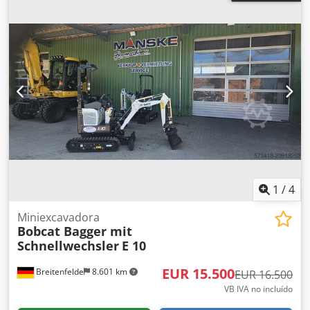
1
/
4
Miniexcavadora
Bobcat Bagger mit
Schnellwechsler
E 10
EUR 15.500
Breitenfelde
8.601 km
EUR 16.500
VB IVA no incluído