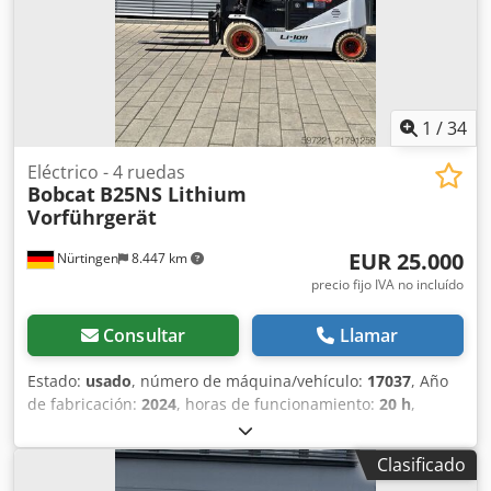
1
/
34
Eléctrico - 4 ruedas
Bobcat
B25NS Lithium
Vorführgerät
EUR 25.000
Nürtingen
8.447 km
precio fijo IVA no incluído
Consultar
Llamar
Estado:
usado
, número de máquina/vehículo:
17037
, Año
de fabricación:
2024
, horas de funcionamiento:
20 h
,
capacidad de carga:
2.500 kg
, altura de elevación:
4.710
mm
, ascensor libre:
1.700 mm
, centro de carga:
500 mm
,
Clasificado
tipo de combustible:
eléctrico
, tipo de mástil:
triple
, altura