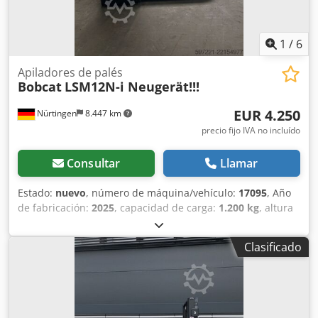
1
/
6
Apiladores de palés
Bobcat
LSM12N-i Neugerät!!!
EUR 4.250
Nürtingen
8.447 km
precio fijo IVA no incluído
Consultar
Llamar
Estado:
nuevo
, número de máquina/vehículo:
17095
, Año
de fabricación:
2025
, capacidad de carga:
1.200 kg
, altura
de elevación:
2.900 mm
, centro de carga:
600 mm
, tipo de
combustible:
eléctrico
, tipo de mástil:
Simplex
, altura de
Clasificado
construcción:
1.970 mm
, voltaje de la batería:
24 V
,
longitud de la horquilla:
1.150 mm
, peso total:
665 kg
,
5180321 Número de serie: OBWNR-000081 Dcsdpfx Aszfd
Dbob Aok Especificaciones de la batería: 24 V, 60 Ah