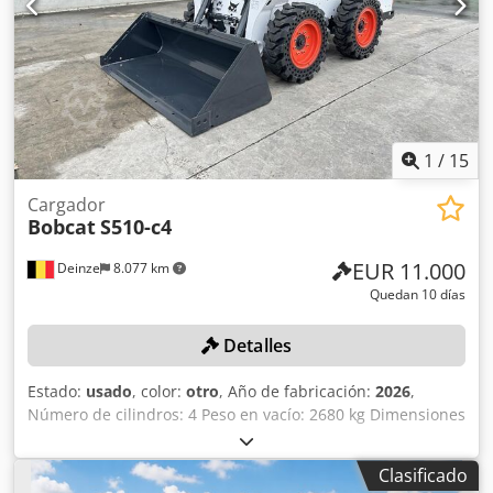
Estado de los neumáticos delanteros: 80-100% Neumáticos
traseros, tipo: Vulkollan Estado de los neumáticos traseros:
60-80% Voltaje de la batería: 24 V Capacidad de la batería:
20 Ah Tipo de batería: Iones de litio Año de fabricación de
la batería: 2024 Estado de la batería: 80-100% Certificado
CE Djdpfx Abezrilde Aock Batería de iones de litio, sin
mantenimiento, 24 V.
1
/
15
Cargador
Bobcat
S510-c4
EUR 11.000
Deinze
8.077 km
Quedan 10 días
Detalles
Estado:
usado
, color:
otro
, Año de fabricación:
2026
,
Número de cilindros: 4 Peso en vacío: 2680 kg Dimensiones
(largo x ancho x alto): 337 x 172 x 197 cm Sistema de
cambio rápido: sí Peso propio: 2680 kg Dimensiones de
Clasificado
transporte: 3378 x 1727 x 1972 mm Dcodpfx Aszrv Uljb Aek