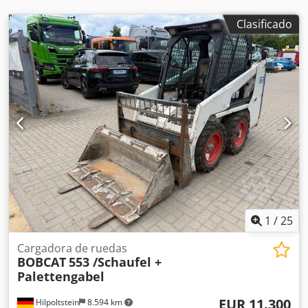
Clasificado
1
/
25
Cargadora de ruedas
BOBCAT
553 /Schaufel +
Palettengabel
EUR 11.300
Hilpoltstein
8.594 km