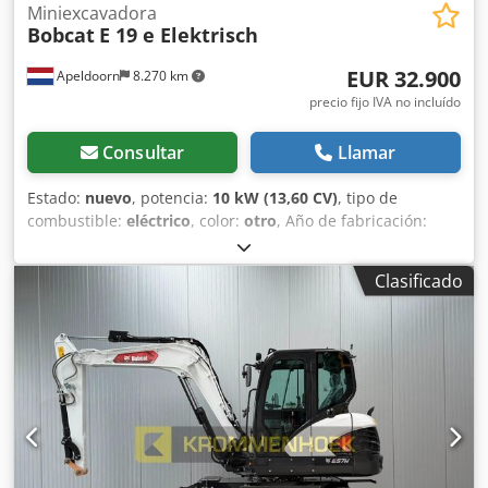
Miniexcavadora
Bobcat
E 19 e Elektrisch
EUR 32.900
Apeldoorn
8.270 km
precio fijo IVA no incluído
Consultar
Llamar
Estado:
nuevo
, potencia:
10 kW (13,60 CV)
, tipo de
combustible:
eléctrico
, color:
otro
, Año de fabricación:
2025
, horas de funcionamiento:
1 h
, Propulsión: oruga
Peso en vacío: 1.910 kg Dimensiones (L x An x Al): 381 x 98 x
Clasificado
230 cm Marcado CE: sí Estado general: muy bueno Estado
técnico: muy bueno Estado visual: muy bueno = Opciones y
accesorios adicionales = - Función de martillo/selección -
Función de rotación = Observaciones = Dsdpfxeznrnms Ab
Asck General País de fabricación: República Checa Estado
Tipo CE: CE 2 funciones hidráulicas adicionales para
cizalla/cuchara clasificadora, juego de protección de
cilindro, chasis extensible