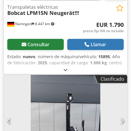
Transpaletas eléctricas
Bobcat
LPM15N Neugerät!!!
EUR 1.790
Nürtingen
8.447 km
precio fijo IVA no incluído
Consultar
Llamar
Estado:
nuevo
, número de máquina/vehículo:
15895
, Año
de fabricación:
2025
, capacidad de carga:
1.500 kg
, centro
de carga:
600 mm
, tipo de combustible:
eléctrico
, tipo de
mástil:
otro
, altura de construcción:
700 mm
, longitud de
Clasificado
la horquilla:
1.150 mm
, tamaño del neumático delantero:
,
tamaño del neumático trasero:
, peso total:
150 kg
, tipo de
motor: Eléctrico, fabricante: Bobcat Dcjdpfx Abjw R A Dlo
Aek