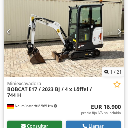
tamaño del neumático delantero:
Tandem
, tamaño del
neumático trasero:
, peso total:
1.222 kg
, 5041176 Dedpfx
Aex Nk Hyeb Aock Número de serie: OBWNE-000719
Especificaciones de la batería: 24 voltios, 150 amperios-
hora.
1
/
21
Miniexcavadora
BOBCAT
E17 / 2023 BJ / 4 x Löffel /
744 H
EUR 16.900
Neumünster
8.565 km
precio fijo IVA no incluído
Consultar
Llamar