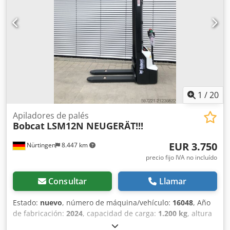
1
/
20
Apiladores de palés
Bobcat
LSM12N NEUGERÄT!!!
EUR 3.750
Nürtingen
8.447 km
precio fijo IVA no incluído
Consultar
Llamar
Estado:
nuevo
, número de máquina/vehículo:
16048
, Año
de fabricación:
2024
, capacidad de carga:
1.200 kg
, altura
de elevación:
3.200 mm
, centro de carga:
600 mm
, tipo de