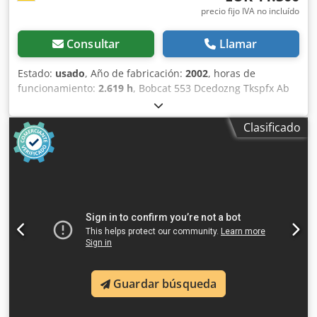
precio fijo IVA no incluído
Consultar
Llamar
Estado:
usado
, Año de fabricación:
2002
, horas de
funcionamiento:
2.619 h
, Bobcat 553 Dcedozng Tkspfx Ab
Ask Cabina, pala, horquilla para paletas.
Clasificado
Guardar búsqueda