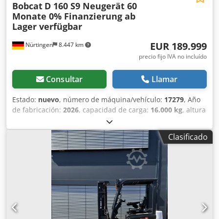
Bobcat
D 160 S9 Neugerät 60
Monate 0% Finanzierung ab
Lager verfügbar
EUR 189.999
Nürtingen
8.447 km
precio fijo IVA no incluído
Consultar
Llamar
Estado:
nuevo
, número de máquina/vehículo:
17279
, Año
de fabricación:
2026
, capacidad de carga:
16.000 kg
, altura
de elevación:
4.000 mm
, ascensor libre:
1.480 mm
, centro
de carga:
600 mm
, tipo de combustible:
diésel
, tipo de
Clasificado
mástil:
triple
, altura de construcción:
3.030 mm
, longitud
de la horquilla:
2.400 mm
, tamaño del neumático
delantero:
12.00-20 100%
, tamaño del neumático trasero:
12.00-20 100%
, peso total:
19.300 kg
, Equipamiento:
cabina
, 5218640 Número de serie: FDC0H-5107-00494
Dcsdjzp T Aujpfx Ab Ajk