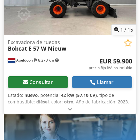
1
/
15
Excavadora de ruedas
Bobcat
E 57 W Nieuw
EUR 59.900
Apeldoorn
8.270 km
precio fijo IVA no incluído
Consultar
Llamar
Estado:
nuevo
, potencia:
42 kW (57,10 CV)
, tipo de
combustible:
diésel
, color:
otro
, Año de fabricación:
2023
,
horas de funcionamiento:
3 h
, Equipamiento:
aire
acondicionado
, Sistema de propulsión: rueda Peso en
vacío: 6171 kg Dimensiones (largo x ancho x alto): 612 x 192
x 295 cm Tipo de motor: Bobcat DM02VB Alcance máximo:
640 cm Marcado CE: sí Estado general: muy bueno Estado