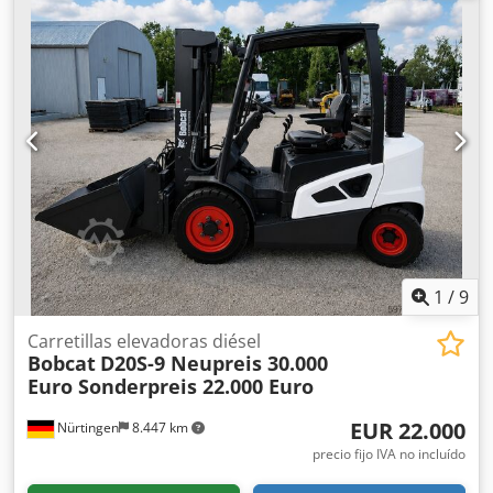
Marca y modelo del motor: Kubota V2403 Potencia: 36,5 kW
/ 48,9 CV Cilindros: 4 Tamaño de los neumáticos: ruedas
delanteras y traseras: 30x10-16 Ancho de la pala: 1730 mm
Equipamiento: sistema de cambio rápido mecánico
Función adicional: Sin certificación ni registro CE Sin
documentación
1
/
9
Carretillas elevadoras diésel
Bobcat
D20S-9 Neupreis 30.000
Euro Sonderpreis 22.000 Euro
EUR 22.000
Nürtingen
8.447 km
precio fijo IVA no incluído