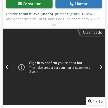
Consultar
Llamar
Estado:
como nuevo (usado)
, primer registro:
12/2023
,
Año de fabricación:
2023
, horas de funcionamiento:
230 h
,
Enfriador de aceite hidráulico Protección de manguera de
alto rendimiento Luz LED en el brazo Acoplador rápido
Clasificado
MS01 Equipamiento estándar de la máquina, ancho: 710
mm / 1.100 mm extendido Orugas de goma de 180 mm
Dcodox Tn Upspfx Ab Ajk Hidráulica auxiliar de doble
efecto Dos velocidades de traslación Certificación CE Esta
oferta no es vinculante, no se garantiza la exactitud de los
detalles del equipamiento. Sujeto a errores,
modificaciones y venta previa!
1
/
15