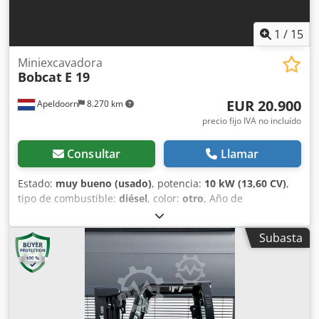
1
/
15
Miniexcavadora
Bobcat
E 19
EUR 20.900
Apeldoorn
8.270 km
precio fijo IVA no incluído
Consultar
Llamar
Estado:
muy bueno (usado)
, potencia:
10 kW (13,60 CV)
,
tipo de combustible:
diésel
, color:
otro
, Año de
fabricación:
2023
, horas de funcionamiento:
256 h
, Año de
fabricación: 2023 Tracción: Oruga Peso en vacío: 1.768 kg
Subasta
Dimensiones (L x An x Al): 381 x 98 x 229 cm Tipo de motor:
Kubota D722-EF11 Sistema de cambio rápido: Sí Estado
técnico: Muy bueno Estado estético: Muy bueno =
Opciones y accesorios adicionales = - Foco(s) de trabajo -
Ventilador - Cadenas de goma - Función
martillo/clasificación - Hoja empujadora - Cambio rápido =