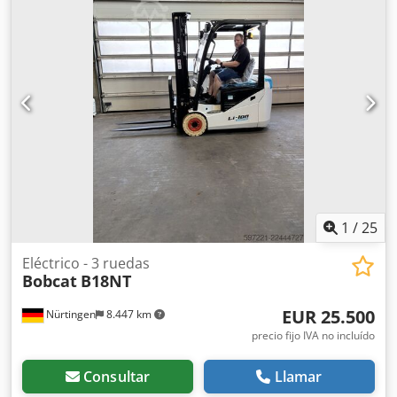
de la horquilla:
2.400 mm
, tamaño del neumático
delantero:
12.00-20 100%
, tamaño del neumático trasero:
12.00-20 100%
, peso total:
19.300 kg
, Equipamiento:
cabina
, 5218640 Chodpfx Agezp T Auegea Número de
serie: FDC0H-5107-00494
1
/
25
Eléctrico - 3 ruedas
Bobcat
B18NT
EUR 25.500
Nürtingen
8.447 km
precio fijo IVA no incluído
Consultar
Llamar