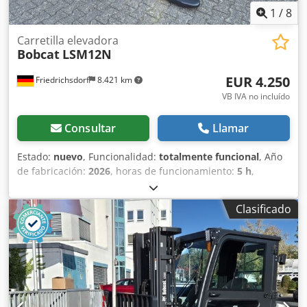
1
/
8
Carretilla elevadora
Bobcat
LSM12N
EUR 4.250
Friedrichsdorf
8.421 km
VB IVA no incluído
Consultar
Llamar
Estado:
nuevo
, Funcionalidad:
totalmente funcional
, Año
de fabricación:
2026
, horas de funcionamiento:
5 h
,
capacidad de carga:
1.200 kg
, altura de elevación:
3.200
mm
, tipo de combustible:
eléctrico
, tipo de mástil:
dúplex
,
Clasificado
altura de construcción:
2.150 mm
, longitud de la horquilla:
1.150 mm
, peso en vacío:
585 kg
, longitud total:
1.710 mm
,
tipo de accionamiento:
Elektro
, ancho de construcción:
800 mm
, Apilador Centro de carga: 600 mm Ancho de
horquillas: 180 mm Grosor de horquillas: 60 mm Tipo de
mástil: Dúplex Estado: Nuevo Estado técnico: Nuevo Tipo
de neumático delantero: Poliuretano Estado del neumático