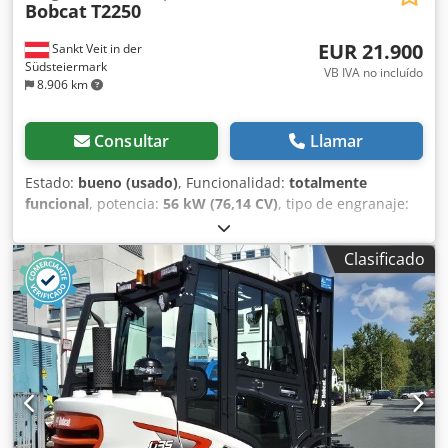
Bobcat
T2250
EUR 21.900
Sankt Veit in der
Südsteiermark
VB IVA no incluído
8.906 km
Consultar
Llamar
Estado:
bueno (usado)
, Funcionalidad:
totalmente
funcional
, potencia:
56 kW (76,14 CV)
, tipo de engranaje:
hidrostático
, tipo de combustible:
diésel
, potencia de
elevación:
2.200 kg/m
, Año de fabricación:
2008
, horas de
Clasificado
funcionamiento:
4.871 h
, Equipamiento:
cabina, horquillas
para palés
, Cargadora telescópica BOBCAT T2250 Año de
fabricación: 2008 Según contador: 4.871 horas Capacidad
de elevación: 2,2 toneladas Altura de elevación: 5 metros
Potencia: 56 kW Transmisión hidrostática de 2 velocidades
Altura total: solo 198 cm Ancho total: solo 190 cm - Incluye
horquilla - Acoplamiento rápido mecánico - Circuito
auxiliar hasta el soporte de la horquilla - Tracción a las
cuatro ruedas - 3 modos de dirección Chsdpfx Agjzr En