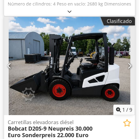
Número de cilindros: 4 Peso en vacío: 2680 kg Dimensiones
(largo x ancho x alto): 337 x 172 x 197 cm Sistema de
cambio rápido: sí Peso propio: 2680 kg Dimensiones de
Clasificado
transporte: 3378 x 1727 x 1972 mm Chodpfxezrv Ule Aggea
Marca y modelo del motor: Kubota V2403 Potencia: 36,5 kW
/ 48,9 CV Cilindros: 4 Tamaño de los neumáticos: ruedas
delanteras y traseras: 30x10-16 Ancho de la pala: 1730 mm
Equipamiento: sistema de cambio rápido mecánico
Función adicional: Sin certificación ni registro CE Sin
documentación
1
/
9
Carretillas elevadoras diésel
Bobcat
D20S-9 Neupreis 30.000
Euro Sonderpreis 22.000 Euro