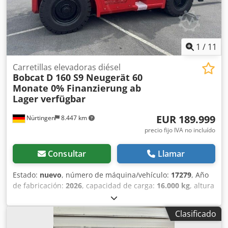
1
/
11
Carretillas elevadoras diésel
Bobcat
D 160 S9 Neugerät 60
Monate 0% Finanzierung ab
Lager verfügbar
EUR 189.999
Nürtingen
8.447 km
precio fijo IVA no incluído
Consultar
Llamar
Estado:
nuevo
, número de máquina/vehículo:
17279
, Año
de fabricación:
2026
, capacidad de carga:
16.000 kg
, altura
de elevación:
4.000 mm
, ascensor libre:
1.480 mm
, centro
de carga:
600 mm
, tipo de combustible:
diésel
, tipo de
Clasificado
mástil:
triple
, altura de construcción:
3.030 mm
, longitud