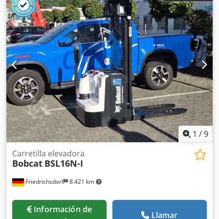
1
/
9
Carretilla elevadora
Bobcat
BSL16N-I
Friedrichsdorf
8.421 km
Información de
Llamar