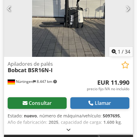
1
/
34
Apiladores de palés
Bobcat
BSR16N-I
EUR 11.990
Nürtingen
8.447 km
precio fijo IVA no incluído
Consultar
Llamar
Estado:
nuevo
, número de máquina/vehículo:
5097695
,
Año de fabricación:
2025
, capacidad de carga:
1.600 kg
,
altura de elevación:
4.620 mm
, ascensor libre:
1.400 mm
,
centro de carga:
600 mm
, tipo de combustible:
eléctrico
,