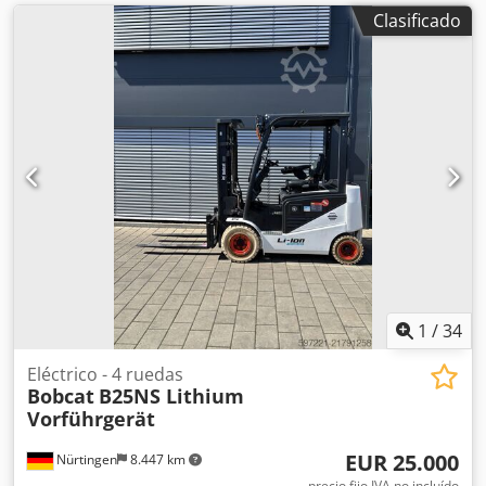
Clasificado
1
/
34
Eléctrico - 4 ruedas
Bobcat
B25NS Lithium
Vorführgerät
EUR 25.000
Nürtingen
8.447 km
precio fijo IVA no incluído