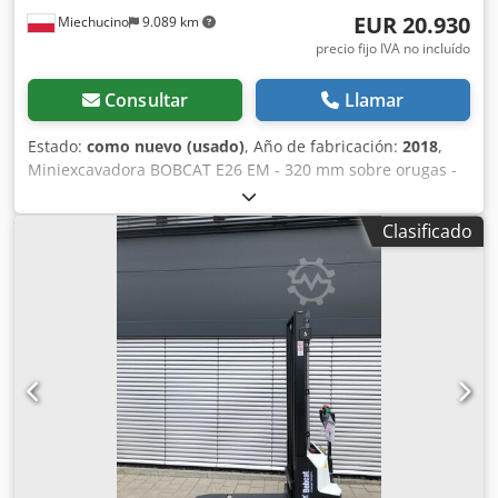
EUR 20.930
Miechucino
9.089 km
precio fijo IVA no incluído
Consultar
Llamar
Estado:
como nuevo (usado)
, Año de fabricación:
2018
,
Miniexcavadora BOBCAT E26 EM - 320 mm sobre orugas -
año de fabricación 2018 - 2660 meses Motor Fabricante del
motor Kubota Potencia del motor 15,3 (a 2400 rpm) kW
Clasificado
Modelo del motor D1105-E2B-BCZ-2 Tipo de combustible
Diesel Número de cilindros 3 Cilindrada 1,123 litros Par
motor 71,2 Nm Agua de refrigeración Dimensiones Altura
total 2357 mm Altura libre al suelo 532 mm Anchura
(mín./máx. en función del ancho de vía) 1398 mm Cjdpfx
Agjtwwr Rogsha 320 mm de ancho de vía Pesos Presión
sobre el suelo Presión geoestática 33,5 kPa Peso operativo
con bastidor de protección 3069 kg Peso operativo con
cabina cerrada y calefactada 3188 kg Sistema hidráulico
Capacidad de la bomba 2 x 28,8 l/min Presión de
descompresión de los circuitos conectados 290 bar Caudal
auxiliar 48 l/min Tracción Capacidad de ascenso 30 °