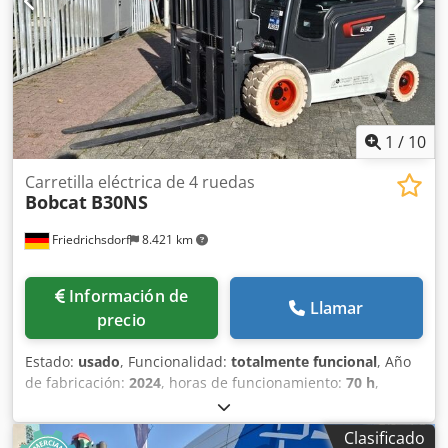
delantero: 80 - 100% Tipo de neumático trasero:
Poliuretano Estado del neumático trasero: 80 - 100%
Batería Voltios: 24V Batería Ah: 60Ah Tipo de batería: Ion
de litio Año de fabricación de la batería: 2026 Estado de la
batería: 80 - 100% Csdpfx Agsy Uz Sqjgeha Certificado CE,
Batería de ion de litio libre de mantenimiento 24 V
1
/
10
Carretilla eléctrica de 4 ruedas
Bobcat
B30NS
Friedrichsdorf
8.421 km
Información de
Llamar
precio
Estado:
usado
, Funcionalidad:
totalmente funcional
, Año
de fabricación:
2024
, horas de funcionamiento:
70 h
,
capacidad de carga:
3.000 kg
, altura de elevación:
4.710
mm
, ascensor libre:
1.475 mm
, tipo de combustible:
Clasificado
eléctrico
, tipo de mástil:
triple
, altura de construcción: