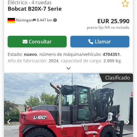
Eléctrico - 4 ruedas
Bobcat
B20X-7 Serie
EUR 25.990
Nürtingen
8.447 km
precio fijo IVA no incluído
Consultar
Llamar
Estado:
nuevo
, número de máquina/vehículo:
4704351
,
Año de fabricación:
2024
, capacidad de carga:
2.000 kg
,
altura de elevación:
4.730 mm
, ascensor libre:
1.000 mm
,
centro de carga:
500 mm
, tipo de combustible:
eléctrico
,
Clasificado
tipo de mástil:
triple
, altura de construcción:
2.230 mm
,
longitud de la horquilla:
1.200 mm
, tipo de motor:
Eléctrico, fabricante: Bobcat Chedpfjxz Spwex Aggoa