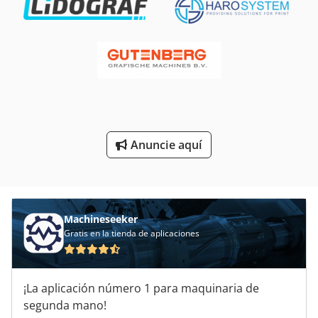
Nzm 6 200
Offset 2 Colores
Pared De Pintura
Red De Carreteras
Sbs 8 70
Anuncie aquí
Sistema De Clasificación
Sistema De Transporte
Tnl 12
Machineseeker
Gratis en la tienda de aplicaciones
¡La aplicación número 1 para maquinaria de
segunda mano!