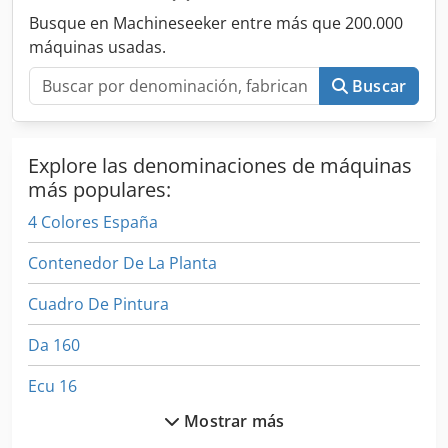
máquina no ha estado en producción durante un año;
Busque en Machineseeker entre más que 200.000
según mis pruebas, los cilindros de goma están al 60% de
máquinas usadas.
su estado. Los cilindros no presentan daños. Es posible
hacer pruebas, pero ya no hay personal ni materiales
Buscar
auxiliares para imprimir, por lo que solo es posible una
prueba de alimentación de papel. La máquina se
encuentra en Hungría. Chedeypardspfx Apvja
Explore las denominaciones de máquinas
más populares:
4 Colores España
Contenedor De La Planta
Cuadro De Pintura
Da 160
Ecu 16
Mostrar más
Elu Mhw 6