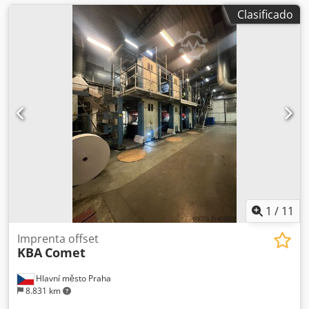
Clasificado
1
/
11
Imprenta offset
KBA
Comet
Hlavní město Praha
8.831 km