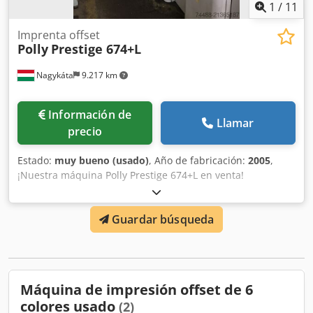
1
/
11
Imprenta offset
Polly
Prestige 674+L
Nagykáta
9.217 km
Información de
Llamar
precio
Estado:
muy bueno (usado)
, Año de fabricación:
2005
,
¡Nuestra máquina Polly Prestige 674+L en venta!
Características: Año de fabricación: 2005 6 cuerpos de
impresión y una unidad de barnizado Tamaño máximo del
Guardar búsqueda
papel: 520 x 740 (B2) Número de impresiones: 55 millones
Humidificación por alcohol Technotrans Entrega alta y
alimentación continua Graficontrol (registro, zonas de
tinta, humidificación) Autoplate Lavadora (rodillos de tinta)
Secador IR Grafix Sistema de pulverización de polvo
Máquina de impresión offset de 6
Techkon densito conectado a la mesa de control Sistema
colores usado
(2)
CIP 4 Incluye troqueladora y dobladora de planchas La