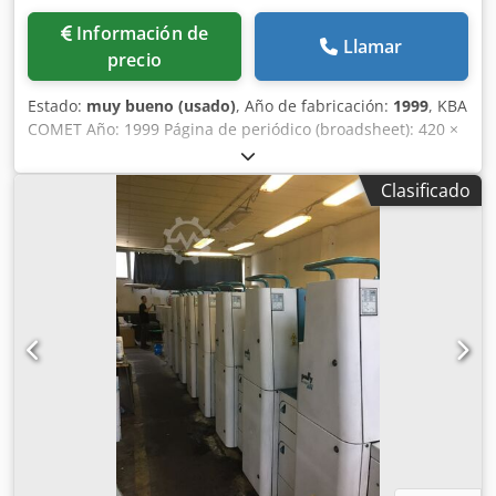
Información de
Llamar
precio
Estado:
muy bueno (usado)
, Año de fabricación:
1999
, KBA
COMET Año: 1999 Página de periódico (broadsheet): 420 ×
578 mm Página de revista (tabloide): 289 × 420 mm
Formato de maquetación de página de periódico: 395 ×
Clasificado
553 mm Velocidad máxima: 30.000 rev./cilindro/h Longitud
de corte: 578 mm Circunferencia del cilindro: 1.156 mm
Ancho de banda de papel (estándar): 840 mm / 420 mm
Ancho máximo de banda: 840 mm Ancho mínimo de
banda: 685 mm Velocidad de banda de papel: 9,63 m/s
Chodpfjyq N Ecjx Apvoa 6 unidades de impresión
Eficiencia: 64 páginas por ciclo Depósito de tinta
technotrans transportadores apilador Gammerler KL513/1
4x Amal AR60