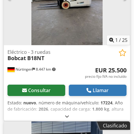
1
/
25
Eléctrico - 3 ruedas
Bobcat
B18NT
EUR 25.500
Nürtingen
8.447 km
precio fijo IVA no incluído
Consultar
Llamar
Estado:
nuevo
, número de máquina/vehículo:
17224
, Año
de fabricación:
2026
, capacidad de carga:
1.800 kg
, altura
de elevación:
4.800 mm
, ascensor libre:
1.484 mm
, centro
de carga:
500 mm
, tipo de combustible:
eléctrico
, tipo de
Clasificado
mástil:
triple
, altura de construcción:
2.215 mm
, voltaje de