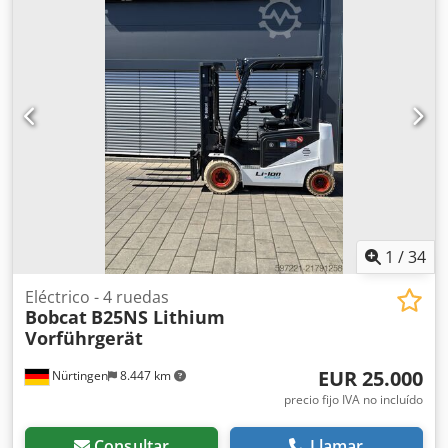
la batería:
51,2 V
, longitud de la horquilla:
1.150 mm
,
tamaño del neumático delantero:
18x7-6 weiss
, tamaño
del neumático trasero:
16x6-8 weiss
, peso total:
3.460 kg
,
5230052 Número de serie: OBA06-000030 Especificaciones
de la batería: 51,2 V, 277 Ah, de iones de litio. Dodpfx Ajzp
Tz Dsi Rock
1
/
34
Eléctrico - 4 ruedas
Bobcat
B25NS Lithium
Vorführgerät
EUR 25.000
Nürtingen
8.447 km
precio fijo IVA no incluído
Consultar
Llamar