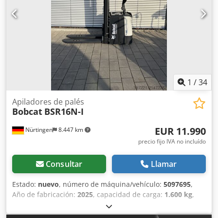
1
/
34
Apiladores de palés
Bobcat
BSR16N-I
EUR 11.990
Nürtingen
8.447 km
precio fijo IVA no incluído
Consultar
Llamar
Estado:
nuevo
, número de máquina/vehículo:
5097695
,
Año de fabricación:
2025
, capacidad de carga:
1.600 kg
,
altura de elevación:
4.620 mm
, ascensor libre:
1.400 mm
,
centro de carga:
600 mm
, tipo de combustible:
eléctrico
,