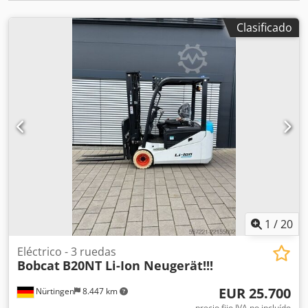
Clasificado
1
/
20
Eléctrico - 3 ruedas
Bobcat
B20NT Li-Ion Neugerät!!!
EUR 25.700
Nürtingen
8.447 km
precio fijo IVA no incluído