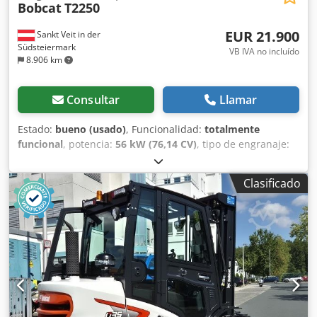
Bobcat
T2250
EUR 21.900
Sankt Veit in der
Südsteiermark
VB IVA no incluído
8.906 km
Consultar
Llamar
Estado:
bueno (usado)
, Funcionalidad:
totalmente
funcional
, potencia:
56 kW (76,14 CV)
, tipo de engranaje:
hidrostático
, tipo de combustible:
diésel
, potencia de
elevación:
2.200 kg/m
, Año de fabricación:
2008
, horas de
Clasificado
funcionamiento:
4.871 h
, Equipamiento:
cabina, horquillas
para palés
, Cargadora telescópica BOBCAT T2250 Año de
fabricación: 2008 Según contador: 4.871 horas Capacidad
de elevación: 2,2 toneladas Altura de elevación: 5 metros
Potencia: 56 kW Transmisión hidrostática de 2 velocidades
Altura total: solo 198 cm Ancho total: solo 190 cm - Incluye
horquilla Djdpjzr En Isfx Ai Rock - Acoplamiento rápido
mecánico - Circuito auxiliar hasta el soporte de la horquilla
- Tracción a las cuatro ruedas - 3 modos de dirección -