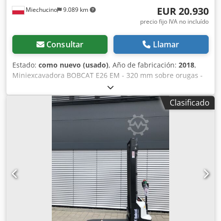
EUR 20.930
Miechucino
9.089 km
precio fijo IVA no incluído
Consultar
Llamar
Estado:
como nuevo (usado)
, Año de fabricación:
2018
,
Miniexcavadora BOBCAT E26 EM - 320 mm sobre orugas -
año de fabricación 2018 - 2660 meses Motor Fabricante del
motor Kubota Potencia del motor 15,3 (a 2400 rpm) kW
Clasificado
Dodpjtwwr Refx Ai Rjck Modelo del motor D1105-E2B-BCZ-2
Tipo de combustible Diesel Número de cilindros 3
Cilindrada 1,123 litros Par motor 71,2 Nm Agua de
refrigeración Dimensiones Altura total 2357 mm Altura
libre al suelo 532 mm Anchura (mín./máx. en función del
ancho de vía) 1398 mm 320 mm de ancho de vía Pesos
Presión sobre el suelo Presión geoestática 33,5 kPa Peso
operativo con bastidor de protección 3069 kg Peso
operativo con cabina cerrada y calefactada 3188 kg
Sistema hidráulico Capacidad de la bomba 2 x 28,8 l/min
Presión de descompresión de los circuitos conectados 290
bar Caudal auxiliar 48 l/min Tracción Capacidad de