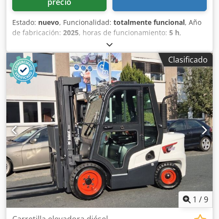
precio
Estado:
nuevo
, Funcionalidad:
totalmente funcional
, Año
de fabricación:
2025
, horas de funcionamiento:
5 h
,
capacidad de carga:
1.600 kg
, altura de elevación:
4.620
mm
, ascensor libre:
1.520 mm
, tipo de combustible:
Clasificado
eléctrico
, tipo de mástil:
triple
, altura de construcción:
2.108 mm
, longitud de la horquilla:
1.150 mm
, peso en
vacío:
1.340 kg
, longitud total:
1.964 mm
, tipo de
accionamiento:
Elektro
, ancho de construcción:
820 mm
,
Transpaleta Centro de carga: 600 Ancho de la horquilla:
560 mm Tipo de mástil: Triplex Condición: Nuevo Estado
técnico: Nuevo Tipo de neumáticos delanteros: poliuretano
Estado de los neumáticos delanteros: 80 - 100% Tipo de
neumáticos traseros: poliuretano Estado de los neumáticos
traseros: 80 - 100% Voltaje de la batería: 24 V Batería Ah:
150 Ah Tipo de batería: iones de litio Año de fabricación de
la batería: 2025 Estado de la batería: 80 - 100% Carrera
inicial, carrera libre completa, certificado CE, Dcsdpfx Aijwi
Acgo Rjk Batería de iones de litio que no requiere
1
/
9
mantenimiento.
Carretilla elevadora diésel