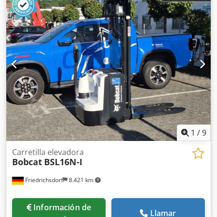
1
/
9
Carretilla elevadora
Bobcat
BSL16N-I
Friedrichsdorf
8.421 km
Información de
Llamar