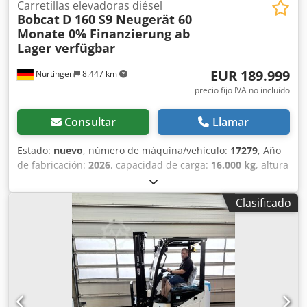
Carretillas elevadoras diésel
Bobcat
D 160 S9 Neugerät 60
Monate 0% Finanzierung ab
Lager verfügbar
EUR 189.999
Nürtingen
8.447 km
precio fijo IVA no incluído
Consultar
Llamar
Estado:
nuevo
, número de máquina/vehículo:
17279
, Año
de fabricación:
2026
, capacidad de carga:
16.000 kg
, altura
de elevación:
4.000 mm
, ascensor libre:
1.480 mm
, centro
de carga:
600 mm
, tipo de combustible:
diésel
, tipo de
Clasificado
mástil:
triple
, altura de construcción:
3.030 mm
, longitud
de la horquilla:
2.400 mm
, tamaño del neumático
delantero:
12.00-20 100%
, tamaño del neumático trasero:
12.00-20 100%
, peso total:
19.300 kg
, Equipamiento:
cabina
, 5218640 Dedpfx Aiezp T Aue Rock Número de
serie: FDC0H-5107-00494