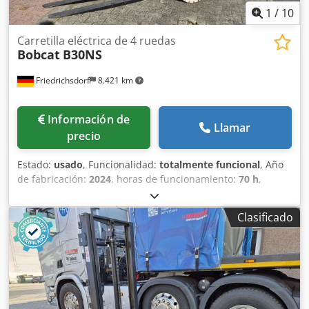
1
/
10
Carretilla eléctrica de 4 ruedas
Bobcat
B30NS
Friedrichsdorf
8.421 km
Información de
Llamar
precio
Estado:
usado
, Funcionalidad:
totalmente funcional
, Año
de fabricación:
2024
, horas de funcionamiento:
70 h
,
capacidad de carga:
3.000 kg
, altura de elevación:
4.710
mm
, ascensor libre:
1.475 mm
, tipo de combustible:
Clasificado
eléctrico
, tipo de mástil:
triple
, altura de construcción:
2.145 mm
, potencia:
16 kW (21,75 CV)
, anchura del
portahorquillas:
1.116 mm
, longitud de la horquilla:
1.200
mm
, peso en vacío:
4.850 kg
, longitud total:
2.520 mm
,
tipo de accionamiento:
Elektro
, ancho de construcción:
1.244 mm
, Apilador eléctrico de 4 ruedas Centro de