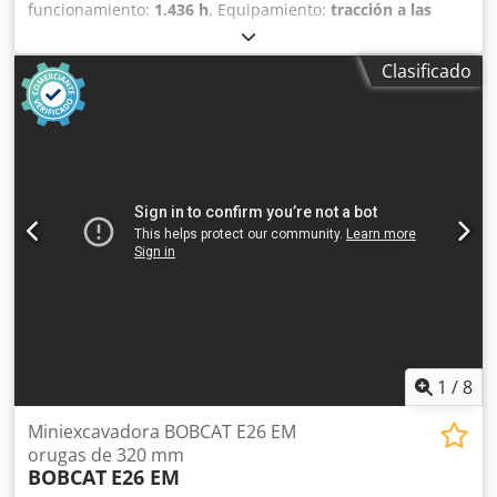
funcionamiento:
1.436 h
, Equipamiento:
tracción a las
cuatro ruedas
, Ofrecemos una máquina E85 poco común,
no procedente de una empresa de construcción pequeña,
Clasificado
con aire acondicionado. * BRAZO EXTENDIBLE con
PINZA/DEDO * Pala hidráulica para excavación, disponible
como opción, en stock con un precio adicional justo. *
Procedente de una empresa de construcción pequeña. *
Modelo para el mercado alemán. * Solo 1350 horas de
funcionamiento. * Orugas de goma. * Revisión general en
2025 en BOBCAT. * Motor diésel de 44 kW, fabricante
Yanmar. * Tuberías para herramientas adicionales. *
Sistema de cambio rápido. * Faros adicionales. * Estado de
conservación excelente. ----Somos un taller especializado
en vehículos y maquinaria de construcción. Ofrecemos
una cotización sin compromiso, financiación, aceptación
de vehículos usados como parte del pago y la posibilidad
de alquilar con opción a compra de vehículos de todo
1
/
8
tipo.---- Dcsdezr Avvjpfx Ai Rok
Miniexcavadora BOBCAT E26 EM
orugas de 320 mm
BOBCAT
E26 EM