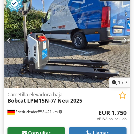
1.150 mm
, peso en vacío:
585 kg
, longitud total:
1.710 mm
,
tipo de accionamiento:
Elektro
, ancho de construcción:
800 mm
, Apilador Centro de carga: 600 mm Ancho de
horquillas: 180 mm Grosor de horquillas: 60 mm Tipo de
mástil: Dúplex Estado: Nuevo Estado técnico: Nuevo Tipo
de neumático delantero: Poliuretano Estado del neumático
delantero: 80 - 100% Tipo de neumático trasero:
Poliuretano Estado del neumático trasero: 80 - 100%
Batería Voltios: 24V Batería Ah: 60Ah Tipo de batería: Ion
de litio Año de fabricación de la batería: 2026 Estado de la
batería: 80 - 100% Certificado CE, Batería de ion de litio
libre de mantenimiento 24 V Dcodpfxoy Uz Sqo Ai Rok
1
/
7
Carretilla elevadora baja
Bobcat
LPM15N-7/ Neu 2025
EUR 1.750
Friedrichsdorf
8.421 km
VB IVA no incluído
Consultar
Llamar