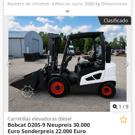
Número de cilindros: 4 Peso en vacío: 2680 kg Dimensiones
(largo x ancho x alto): 337 x 172 x 197 cm Sistema de
cambio rápido: sí Dedjzrv Ulspfx Ai Rjck Peso propio: 2680
Clasificado
kg Dimensiones de transporte: 3378 x 1727 x 1972 mm
Marca y modelo del motor: Kubota V2403 Potencia: 36,5 kW
/ 48,9 CV Cilindros: 4 Tamaño de los neumáticos: ruedas
delanteras y traseras: 30x10-16 Ancho de la pala: 1730 mm
Equipamiento: sistema de cambio rápido mecánico
Función adicional: Sin certificación ni registro CE Sin
documentación
1
/
9
Carretillas elevadoras diésel
Bobcat
D20S-9 Neupreis 30.000
Euro Sonderpreis 22.000 Euro