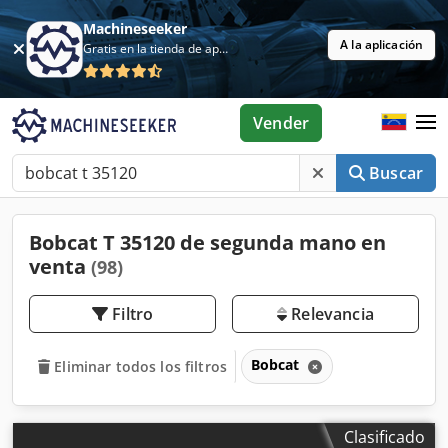
Machineseeker
A la aplicación
Gratis en la tienda de aplicaciones
Vender
Buscar
Bobcat T 35120 de segunda mano en
venta
(98)
Filtro
Relevancia
Bobcat
Eliminar todos los filtros
Clasificado