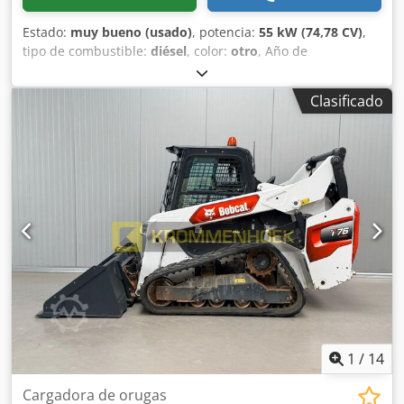
Estado:
muy bueno (usado)
, potencia:
55 kW (74,78 CV)
,
tipo de combustible:
diésel
, color:
otro
, Año de
fabricación:
2024
, horas de funcionamiento:
916 h
,
Equipamiento:
aire acondicionado
, Información técnica
Clasificado
Número de cilindros: 4 Cilindrada del motor: 2.400 cc Tipo
de chasis: rígido Dirección: rígida Marca del motor: Bobcat
Peso en vacío: 4.898 kg Dimensiones (L x A x H): 390 x 186 x
206 cm Funcional Sistema de cambio rápido: Sí
Certificación CE: sí Estado Estado técnico: muy bueno
Estado visual: muy bueno = Otras opciones y equipamiento
= - Faro(s) de trabajo - Suspensión del brazo Dsdoxn S N
Ropfx Am Sokr - Orugas de goma - Gran caudal -
Acoplamiento rápido hidráulico - Luz de señalización - Dos
velocidades = Observaciones = Tren motriz Nivel (Tier):
Stage V / Tier IV final General País de fabricación: EE. UU.
Estado Tipo CE: CE Acoplamiento rápido hidráulico, 2
velocidades, pantalla grande, cámara de marcha atrás,
aire acondicionado, asiento neumático.
1
/
14
Cargadora de orugas