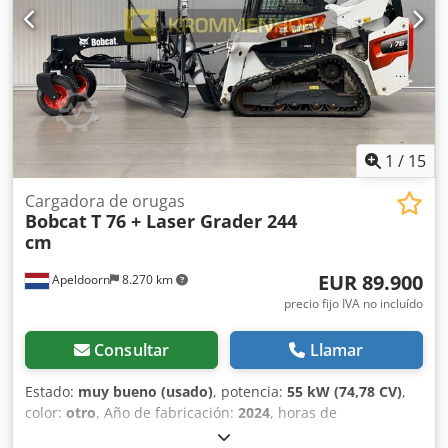
rápido hidráulico - Radio = Observaciones = Dkjdpfxjyc
Nxto Am Ssr Tren motriz Normativa / Nivel: Stage IV / Tier
IV final General País de fabricación: EE.UU. Estado Tipo CE:
CE Hidráulica auxiliar de alto caudal, 2 velocidades de
traslación, suspensión del tren de rodaje, focos de trabajo
adicionales, acoplador rápido hidráulico, radio, asiento
neumático, pintura original.
1
/
15
Cargadora de orugas
Bobcat
T 76 + Laser Grader 244
cm
EUR 89.900
Apeldoorn
8.270 km
precio fijo IVA no incluído
Consultar
Llamar
Estado:
muy bueno (usado)
, potencia:
55 kW (74,78 CV)
,
color:
otro
, Año de fabricación:
2024
, horas de
funcionamiento:
1.192 h
, Equipamiento:
aire