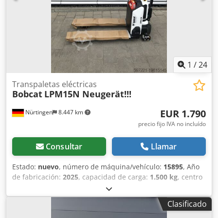
1
/
24
Transpaletas eléctricas
Bobcat
LPM15N Neugerät!!!
EUR 1.790
Nürtingen
8.447 km
precio fijo IVA no incluído
Consultar
Llamar
Estado:
nuevo
, número de máquina/vehículo:
15895
, Año
de fabricación:
2025
, capacidad de carga:
1.500 kg
, centro
de carga:
600 mm
, tipo de combustible:
eléctrico
, tipo de
mástil:
otro
, altura de construcción:
700 mm
, longitud de
Clasificado
la horquilla:
1.150 mm
, tamaño del neumático delantero:
,
tamaño del neumático trasero:
, peso total:
150 kg
, tipo de