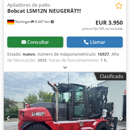
Apiladores de palés
Bobcat
LSM12N NEUGERÄT!!!
EUR 3.950
Nürtingen
8.447 km
precio fijo IVA no incluído
Consultar
Llamar
Estado:
nuevo
, número de máquina/vehículo:
16927
, Año
de fabricación:
2025
, horas de funcionamiento:
1 h
,
capacidad de carga:
1.200 kg
, altura de elevación:
3.620
mm
, centro de carga:
600 mm
, tipo de combustible:
Clasificado
eléctrico
, tipo de mástil:
Simplex
, altura de construcción:
2.280 mm
, voltaje de la batería:
24 V
, longitud de la
horquilla:
1.150 mm
, peso total:
576 kg
, 5108763 Número
de serie: OBWNL-003130 Especificaciones de la batería: 24
V, 60 Ah. Dkedpfx Amoyv S Rmj Sjr