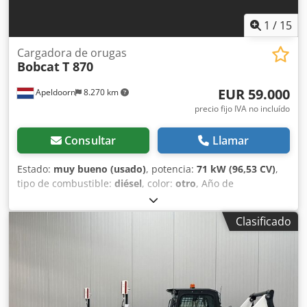
1
/
15
Cargadora de orugas
Bobcat
T 870
EUR 59.000
Apeldoorn
8.270 km
precio fijo IVA no incluído
Consultar
Llamar
Estado:
muy bueno (usado)
, potencia:
71 kW (96,53 CV)
,
tipo de combustible:
diésel
, color:
otro
, Año de
fabricación:
2021
, horas de funcionamiento:
3.534 h
,
Equipamiento:
aire acondicionado
, Año de fabricación:
Clasificado
2021 Peso en vacío: 5.863 kg Dimensiones (L x A x H): 390 x
215 x 212 cm Dirección: rígida Tipo de motor: Bobcat D34
Sistema de cambio rápido: sí Certificación CE: sí Estado
técnico: muy bueno Estado óptico: muy bueno = Otras
opciones y equipamiento = - 3er circuito hidráulico - Faros
de trabajo - Orugas de goma - Alto caudal - Acoplador