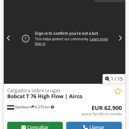
1
/
15
Cargadora sobre orugas
Bobcat
T 76 High Flow | Airco
EUR 62.900
Apeldoorn
8.270 km
precio fijo IVA no incluído
Consultar
Llamar