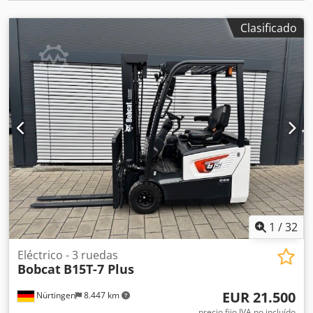
Clasificado
1
/
32
Eléctrico - 3 ruedas
Bobcat
B15T-7 Plus
EUR 21.500
Nürtingen
8.447 km
precio fijo IVA no incluído