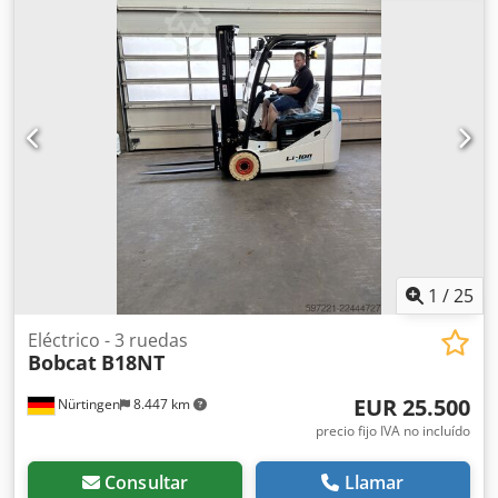
de la horquilla:
2.400 mm
, tamaño del neumático
delantero:
12.00-20 100%
, tamaño del neumático trasero:
12.00-20 100%
, peso total:
19.300 kg
, Equipamiento:
cabina
, 5218640 Dkjdpszp T Ausfx Am Sjr Número de serie:
FDC0H-5107-00494
1
/
25
Eléctrico - 3 ruedas
Bobcat
B18NT
EUR 25.500
Nürtingen
8.447 km
precio fijo IVA no incluído
Consultar
Llamar