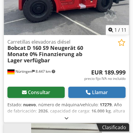
1
/
11
Carretillas elevadoras diésel
Bobcat
D 160 S9 Neugerät 60
Monate 0% Finanzierung ab
Lager verfügbar
EUR 189.999
Nürtingen
8.447 km
precio fijo IVA no incluído
Consultar
Llamar
Estado:
nuevo
, número de máquina/vehículo:
17279
, Año
de fabricación:
2026
, capacidad de carga:
16.000 kg
, altura
de elevación:
4.000 mm
, ascensor libre:
1.480 mm
, centro
de carga:
600 mm
, tipo de combustible:
diésel
, tipo de
Clasificado
mástil:
triple
, altura de construcción:
3.030 mm
, longitud