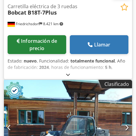
Carretilla eléctrica de 3 ruedas
Bobcat
B18T-7Plus
Friedrichsdorf
8.421 km
Información de
Llamar
precio
Estado:
nuevo
, Funcionalidad:
totalmente funcional
, Año
de fabricación:
2024
, horas de funcionamiento:
5 h
,
capacidad de carga:
1.800 kg
, altura de elevación:
4.750
mm
, ascensor libre:
1.540 mm
, tipo de combustible:
Clasificado
eléctrico
, tipo de mástil:
triple
, altura de construcción:
2.130 mm
, potencia:
6 kW (8,16 CV)
, anchura del
portahorquillas:
902 mm
, longitud de la horquilla:
1.200
mm
, peso en vacío:
3.250 kg
, longitud total:
1.991 mm
,
tipo de accionamiento:
Elektro
, ancho de construcción:
1.090 mm
, Carretilla elevadora eléctrica de 3 ruedas
Centro de gravedad de la carga: 500 Anchura de la
horquilla: 100 mm Grosor de la horquilla: 35 mm Clase