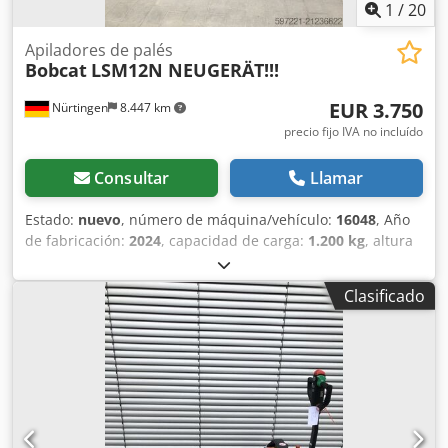
1
/
20
Apiladores de palés
Bobcat
LSM12N NEUGERÄT!!!
EUR 3.750
Nürtingen
8.447 km
precio fijo IVA no incluído
Consultar
Llamar
Estado:
nuevo
, número de máquina/vehículo:
16048
, Año
de fabricación:
2024
, capacidad de carga:
1.200 kg
, altura
de elevación:
3.200 mm
, centro de carga:
600 mm
, tipo de
combustible:
eléctrico
, tipo de mástil:
Simplex
, altura de
Clasificado
construcción:
2.080 mm
, voltaje de la batería:
24 V
,
longitud de la horquilla:
1.150 mm
, peso total:
576 kg
,
5076939 Dedpfx Aeykc Rrom Sokr Número de serie:
OBWNL-002740 Especificaciones de la batería: 24 V, 60 Ah