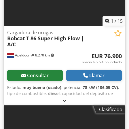
1
/
15
Cargadora de orugas
Bobcat
T 86 Super High Flow |
A/C
EUR 76.900
Apeldoorn
8.270 km
precio fijo IVA no incluído
Consultar
Llamar
Estado:
muy bueno (usado)
, potencia:
78 kW (106,05 CV)
,
tipo de combustible:
diésel
, capacidad del depósito de
combustible:
120 l
, color:
otro
, altura de elevación:
3.350
mm
, Año de fabricación:
2023
, horas de funcionamiento:
Clasificado
1.168 h
, Equipamiento:
aire acondicionado
, Número de
cilindros: 4 Peso bruto permitido: 5.643 kg Dimensiones (L
x A x H): 390 x 203 x 211 cm Tipo de motor: Bobcat DM03VA