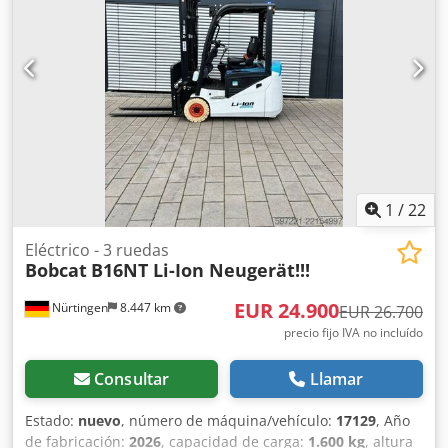
total:
3.790 kg
, 5174822 Número de serie: OBA07-000027
Especificaciones de la batería: 51,2 V, 277 Ah Djdezfd D
Ispfx Am Sskr
1
/
22
Eléctrico - 3 ruedas
Bobcat
B16NT Li-Ion Neugerät!!!
EUR 24.900
Nürtingen
8.447 km
EUR 26.700
precio fijo IVA no incluído
Consultar
Llamar
Estado:
nuevo
, número de máquina/vehículo:
17129
, Año
de fabricación:
2026
, capacidad de carga:
1.600 kg
, altura