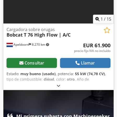
1
/
15
Cargadora sobre orugas
Bobcat
T 76 High Flow | A/C
EUR 61.900
Apeldoorn
8.270 km
precio fijo IVA no incluído
Consultar
Llamar
Estado:
muy bueno (usado)
, potencia:
55 kW (74,78 CV)
,
tipo de combustible:
diésel
, color:
otro
, Año de
fabricación:
2024
, horas de funcionamiento:
1.231 h
,
Equipamiento:
aire acondicionado
, Información técnica
Número de cilindros: 4 Cilindrada del motor: 2.400 cc
Dirección: Bock Marca del motor: Bobcat Peso en vacío:
4.898 kg Dimensiones (L x An x Al): 390 x 186 x 206 cm
Funcionalidad Sistema de cambio rápido: Sí Marcado CE: sí
Mi primera subasta con Machineseeker