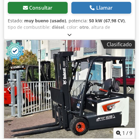
Consultar
Llamar
Estado:
muy bueno (usado)
, potencia:
50 kW (67,98 CV)
,
tipo de combustible:
diésel
, color:
otro
, altura de
elevación:
3.020 mm
, Año de fabricación:
2021
, horas de
funcionamiento:
2.227 h
, Año de fabricación: 2021 Peso en
Clasificado
vacío: 3.664 kg Dimensiones (L x An x Al): 337 x 173 x 198
cm Dirección: Bock Marca del motor: Bobcat Marcado CE: sí
Estado técnico: muy bueno Estado visual: muy bueno =
Otras opciones y accesorios = - 3er circuito hidráulico -
Ventilador = Observaciones = Tren de transmisión Norma /
Fase: Stage IV / Tier IV final Estado Tipo CE: CE Dksdpfx
Amsy D D Rze Sor Cabina cerrada con calefacción, control
por joystick SJC, orugas de goma nuevas, display deluxe
1
/
9