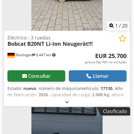
1
/
20
Eléctrico - 3 ruedas
Bobcat
B20NT Li-Ion Neugerät!!!
EUR 25.700
Nürtingen
8.447 km
precio fijo IVA no incluído
Consultar
Llamar
Estado:
nuevo
, número de máquina/vehículo:
17130
, Año
de fabricación:
2026
, capacidad de carga:
2.000 kg
, altura
de elevación:
4.800 mm
, ascensor libre:
1.484 mm
, centro
de carga:
500 mm
, tipo de combustible:
eléctrico
, tipo de
Clasificado
mástil:
triple
, altura de construcción:
2.215 mm
, voltaje de
la batería:
51,2 V
, longitud de la horquilla:
1.200 mm
,
tamaño del neumático delantero:
200/50-10 non-marking
,
tamaño del neumático trasero:
16x6-8 non marking
, peso