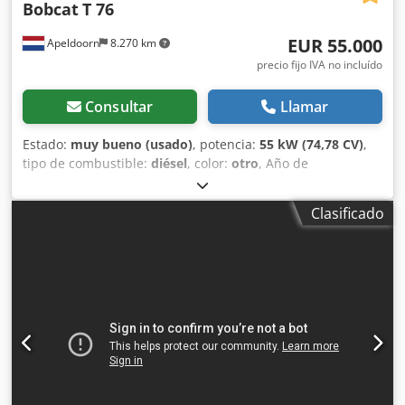
Bobcat
T 76
EUR 55.000
Apeldoorn
8.270 km
precio fijo IVA no incluído
Consultar
Llamar
Estado:
muy bueno (usado)
, potencia:
55 kW (74,78 CV)
,
tipo de combustible:
diésel
, color:
otro
, Año de
fabricación:
2023
, horas de funcionamiento:
1.585 h
,
Equipamiento:
aire acondicionado
, Peso en vacío: 4.898 kg
Clasificado
Dimensiones (L x An x Al): 395 x 220 x 208 cm Dirección:
rígida Marca del motor: Bobcat Marcado CE: sí Estado
técnico: muy bueno Estado visual: muy bueno = Otras
opciones y equipamiento = - 3er circuito hidráulico - Alto
caudal - Último compensador = Observaciones =
Transmisión Dksdpoy D D Sljfx Am Sor Fase (Tier): Stage V /
Tier IV final 2 velocidades de traslación, control de marcha,
aire acondicionado, cámara de marcha atrás, asiento
neumático, control por joystick.