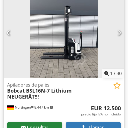
motor: Eléctrico, fabricante: Bobcat Dkedpfx Asw R A Dlem
Ssr
1
/
30
Apiladores de palés
Bobcat
BSL16N-7 Lithium
NEUGERÄT!!!
EUR 12.500
Nürtingen
8.447 km
precio fijo IVA no incluído
Consultar
Llamar