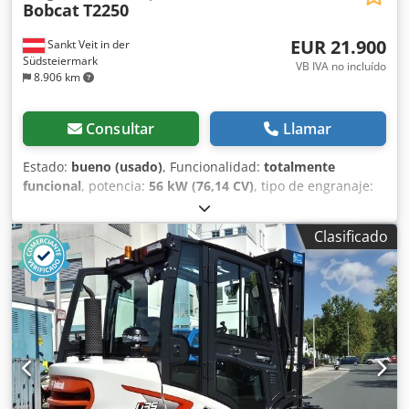
Bobcat
T2250
EUR 21.900
Sankt Veit in der
Südsteiermark
VB IVA no incluído
8.906 km
Consultar
Llamar
Estado:
bueno (usado)
, Funcionalidad:
totalmente
funcional
, potencia:
56 kW (76,14 CV)
, tipo de engranaje:
hidrostático
, tipo de combustible:
diésel
, potencia de
elevación:
2.200 kg/m
, Año de fabricación:
2008
, horas de
Clasificado
funcionamiento:
4.871 h
, Equipamiento:
cabina, horquillas
para palés
, Cargadora telescópica BOBCAT T2250 Año de
fabricación: 2008 Según contador: 4.871 horas Capacidad
de elevación: 2,2 toneladas Altura de elevación: 5 metros
Potencia: 56 kW Transmisión hidrostática de 2 velocidades
Chsdpfx Aszr En Ieproa Altura total: solo 198 cm Ancho
total: solo 190 cm - Incluye horquilla - Acoplamiento rápido
mecánico - Circuito auxiliar hasta el soporte de la horquilla
- Tracción a las cuatro ruedas - 3 modos de dirección -