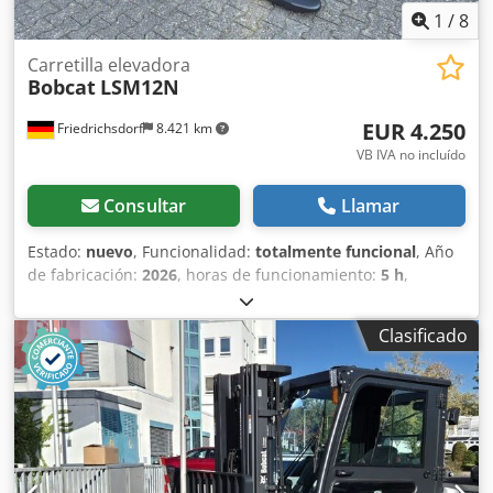
1
/
8
Carretilla elevadora
Bobcat
LSM12N
EUR 4.250
Friedrichsdorf
8.421 km
VB IVA no incluído
Consultar
Llamar
Estado:
nuevo
, Funcionalidad:
totalmente funcional
, Año
de fabricación:
2026
, horas de funcionamiento:
5 h
,
capacidad de carga:
1.200 kg
, altura de elevación:
3.200
mm
, tipo de combustible:
eléctrico
, tipo de mástil:
dúplex
,
Clasificado
altura de construcción:
2.150 mm
, longitud de la horquilla:
1.150 mm
, peso en vacío:
585 kg
, longitud total:
1.710 mm
,
tipo de accionamiento:
Elektro
, ancho de construcción:
800 mm
, Apilador Centro de carga: 600 mm Ancho de
horquillas: 180 mm Chedpfjy Uz Sqjx Aprsa Grosor de
horquillas: 60 mm Tipo de mástil: Dúplex Estado: Nuevo
Estado técnico: Nuevo Tipo de neumático delantero: