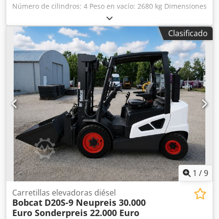
Número de cilindros: 4 Peso en vacío: 2680 kg Dimensiones
(largo x ancho x alto): 337 x 172 x 197 cm Sistema de
cambio rápido: sí Codpfxszrv Ulo Aproha Peso propio: 2680
Clasificado
kg Dimensiones de transporte: 3378 x 1727 x 1972 mm
Marca y modelo del motor: Kubota V2403 Potencia: 36,5 kW
/ 48,9 CV Cilindros: 4 Tamaño de los neumáticos: ruedas
delanteras y traseras: 30x10-16 Ancho de la pala: 1730 mm
Equipamiento: sistema de cambio rápido mecánico
Función adicional: Sin certificación ni registro CE Sin
documentación
1
/
9
Carretillas elevadoras diésel
Bobcat
D20S-9 Neupreis 30.000
Euro Sonderpreis 22.000 Euro