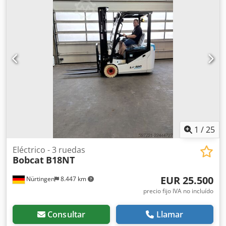
de la horquilla:
2.400 mm
, tamaño del neumático
delantero:
12.00-20 100%
, tamaño del neumático trasero:
12.00-20 100%
, peso total:
19.300 kg
, Equipamiento:
cabina
, 5218640 Número de serie: FDC0H-5107-00494
Cjdpfxezp T Aus Aproha
1
/
25
Eléctrico - 3 ruedas
Bobcat
B18NT
EUR 25.500
Nürtingen
8.447 km
precio fijo IVA no incluído
Consultar
Llamar