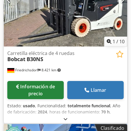
Poliuretano Estado del neumático delantero: 80 - 100%
Tipo de neumático trasero: Poliuretano Estado del
neumático trasero: 80 - 100% Batería Voltios: 24V Batería
Ah: 60Ah Tipo de batería: Ion de litio Año de fabricación de
la batería: 2026 Estado de la batería: 80 - 100% Certificado
CE, Batería de ion de litio libre de mantenimiento 24 V
1
/
10
Carretilla eléctrica de 4 ruedas
Bobcat
B30NS
Friedrichsdorf
8.421 km
Información de
Llamar
precio
Estado:
usado
, Funcionalidad:
totalmente funcional
, Año
de fabricación:
2024
, horas de funcionamiento:
70 h
,
capacidad de carga:
3.000 kg
, altura de elevación:
4.710
mm
, ascensor libre:
1.475 mm
, tipo de combustible:
Clasificado
eléctrico
, tipo de mástil:
triple
, altura de construcción: