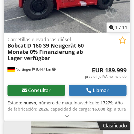
1
/
11
Carretillas elevadoras diésel
Bobcat
D 160 S9 Neugerät 60
Monate 0% Finanzierung ab
Lager verfügbar
EUR 189.999
Nürtingen
8.447 km
precio fijo IVA no incluído
Consultar
Llamar
Estado:
nuevo
, número de máquina/vehículo:
17279
, Año
de fabricación:
2026
, capacidad de carga:
16.000 kg
, altura
de elevación:
4.000 mm
, ascensor libre:
1.480 mm
, centro
de carga:
600 mm
, tipo de combustible:
diésel
, tipo de
Clasificado
mástil:
triple
, altura de construcción:
3.030 mm
, longitud