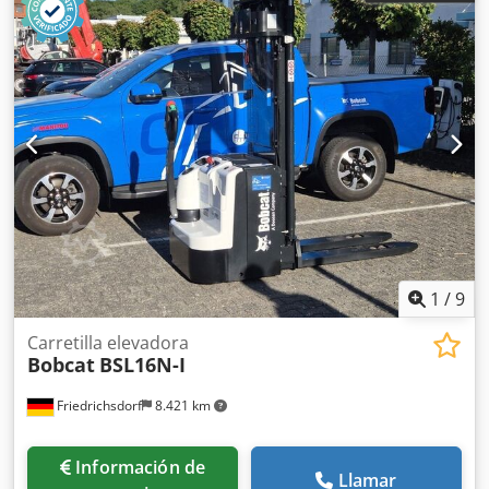
1
/
9
Carretilla elevadora
Bobcat
BSL16N-I
Friedrichsdorf
8.421 km
Información de
Llamar