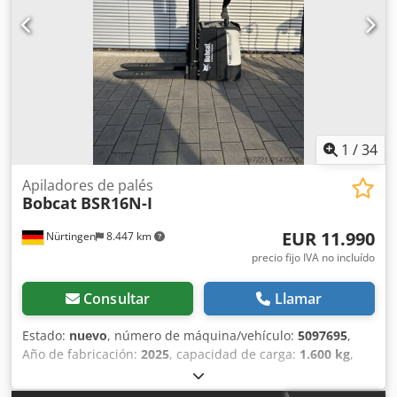
1
/
34
Apiladores de palés
Bobcat
BSR16N-I
EUR 11.990
Nürtingen
8.447 km
precio fijo IVA no incluído
Consultar
Llamar
Estado:
nuevo
, número de máquina/vehículo:
5097695
,
Año de fabricación:
2025
, capacidad de carga:
1.600 kg
,
altura de elevación:
4.620 mm
, ascensor libre:
1.400 mm
,
centro de carga:
600 mm
, tipo de combustible:
eléctrico
,