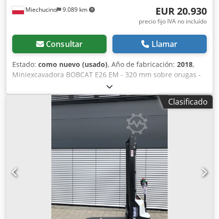
EUR 20.930
Miechucino
9.089 km
precio fijo IVA no incluído
Consultar
Llamar
Estado:
como nuevo (usado)
, Año de fabricación:
2018
,
Miniexcavadora BOBCAT E26 EM - 320 mm sobre orugas -
año de fabricación 2018 - 2660 meses Motor Fabricante del
motor Kubota Potencia del motor 15,3 (a 2400 rpm) kW
Clasificado
Modelo del motor D1105-E2B-BCZ-2 Tipo de combustible
Diesel Número de cilindros 3 Cilindrada 1,123 litros Par
motor 71,2 Nm Agua de refrigeración Dimensiones Altura
total 2357 mm Altura libre al suelo 532 mm Anchura
(mín./máx. en función del ancho de vía) 1398 mm 320 mm
de ancho de vía Pesos Presión sobre el suelo Presión
geoestática 33,5 kPa Peso operativo con bastidor de
protección 3069 kg Peso operativo con cabina cerrada y
calefactada 3188 kg Sistema hidráulico Capacidad de la
bomba 2 x 28,8 l/min Presión de descompresión de los
circuitos conectados 290 bar Caudal auxiliar 48 l/min
Codstwwr Repfx Apreha Tracción Capacidad de ascenso 30