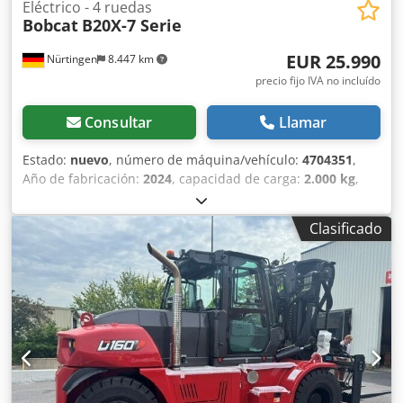
Eléctrico - 4 ruedas
Bobcat
B20X-7 Serie
EUR 25.990
Nürtingen
8.447 km
precio fijo IVA no incluído
Consultar
Llamar
Estado:
nuevo
, número de máquina/vehículo:
4704351
,
Año de fabricación:
2024
, capacidad de carga:
2.000 kg
,
altura de elevación:
4.730 mm
, ascensor libre:
1.000 mm
,
centro de carga:
500 mm
, tipo de combustible:
eléctrico
,
Clasificado
tipo de mástil:
triple
, altura de construcción:
2.230 mm
,
longitud de la horquilla:
1.200 mm
, tipo de motor:
Eléctrico, fabricante: Bobcat Chsdpfxoxz Spwj Aprea