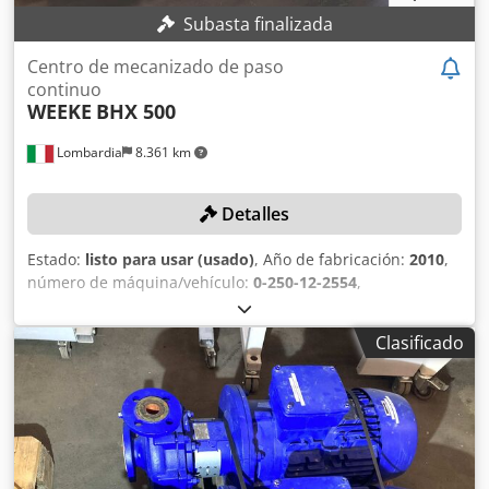
Subasta finalizada
Centro de mecanizado de paso
continuo
WEEKE
BHX 500
Lombardia
8.361 km
Detalles
Estado:
listo para usar (usado)
, Año de fabricación:
2010
,
número de máquina/vehículo:
0-250-12-2554
,
Funcionalidad:
totalmente funcional
, longitud de la pieza
(máx.):
1.000 mm
, anchura de la pieza (máx.):
3.000 mm
,
Clasificado
altura de la pieza (máx.):
80 mm
, modelo de controlador:
PC 85
, DETALLES TÉCNICOS Ancho de pieza mínima: 250
mm Ancho de pieza máxima: 3.000 mm Longitud de pieza
mínima: 100 mm Longitud de pieza máxima: 1.000 mm
Altura de pieza mínima: 8 mm Altura de pieza máxima: 80
mm Unidad de trabajo vertical superior Potencia del
husillo vertical ETP-6: 6 kW Diámetro de la fresa