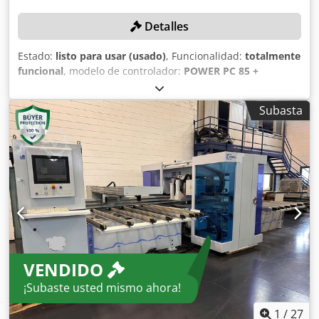
Detalles
Estado:
listo para usar (usado)
, Funcionalidad:
totalmente
funcional
, modelo de controlador:
POWER PC 85 +
WOODWOP 6.0
, anchura de trabajo:
850 mm
, altura de
trabajo:
60 mm
, longitud útil:
3.050 mm
, DETALLES
Subasta
TÉCNICOS Dimensiones de trabajo: 3.050 x 850 mm Altura
de trabajo: 12 - 60 mm Cabezal de taladrado Husillos
verticales eje X: 8 Husillos verticales eje Y: 5 Husillos
horizontales eje X: 4 Husillos horizontales eje Y: 2 Cabezal
de fresado Ejes: 3 Cambio de herramienta: Automático
Diámetro del grupo de sierra integrado: 100 mm DETALLES
DE LA MÁQUINA Control: POWER PC 85 + WOODWOP 6.0
(actualizado en 2023) EQUIPAMIENTO Dkjdjydmcropfx Ai
Ior Cambiador de herramientas de 4 posiciones
VENDIDO
¡Subaste usted mismo ahora!
1
/
27