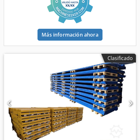
PRODUCTO: - Altura: aprox. 1.050 cm - Profundidad: aprox.
110 cm - Longitud: aprox. 10.080 cm - Capacidad de carga
por nivel: 2.250 kg - Travesaños: aprox. 270 x 12 x 5 cm
PNB0472 - Color de los travesaños: lacado amarillo -
Bastidores: aprox. 1.050 x 110 cm, premontados - Color de
Más información ahora
los bastidores: lacado azul - Niveles: suelo + 4 - Plazas para
palets: 540 incluidas las posiciones a nivel del suelo -
Ejecución: material de segunda mano STOW INCLUYE: - 37
x Bastidores (aprox. 1.050 x 110 cm), premontados - 288 x
Clasificado
Travesaños (aprox. 270 x 12 x 5 cm) PNB0472 - 576 x
Pasadores de seguridad Precio: 13.160,00 € neto 15.660,40
€ bruto Se emite factura con IVA desglosado. Dkedpfx
Aiozrvx Rs Isr ENTREGA, MONTAJE Y REVISIÓN: - Entrega en
toda Alemania a través de nuestra empresa asociada de
transporte; el coste del flete depende del código postal -
Montaje y desmontaje profesional realizado
opcionalmente por equipos cualificados - Revisión de
estanterías conforme a DIN EN 15635 por inspectores
certificados - También revisamos estanterías pesadas de
otros fabricantes PLANIFICACIÓN Y ASESORAMIENTO:
Nuestro departamento de planificación le preparará una