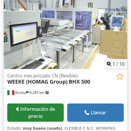
1
/
10
Centro mecanizado CN (flexible)
WEEKE (HOMAG Group)
BHX 500
Roreto
8.285 km
Información de
Llamar
precio
Estado:
muy bueno (usado)
, FLEXIBLE C.N.C. WORKING