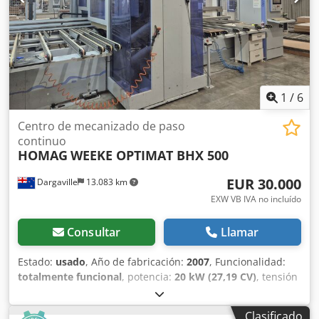
mecanizado inferior Soporte de mecanizado superior
Cabezal de taladrado vertical 2V21 HIGH SPEED 7500
Cabezal de taladrado horizontal 2H4X/2Y Unidad de sierra
de ranurar N2 X-Y 90° Cabezal fresador F2-ETP-6 KW Lector
de códigos de barras Fabr.: Datalogic
1
/
6
Centro de mecanizado de paso
continuo
HOMAG
WEEKE OPTIMAT BHX 500
EUR 30.000
Dargaville
13.083 km
EXW VB IVA no incluído
Consultar
Llamar
Estado:
usado
, Año de fabricación:
2007
, Funcionalidad:
totalmente funcional
, potencia:
20 kW (27,19 CV)
, tensión
de entrada:
415 V
, corriente de entrada:
50 A
, frecuencia
de entrada:
50 Hz
, tipo de corriente de entrada:
trifásico
,
Clasificado