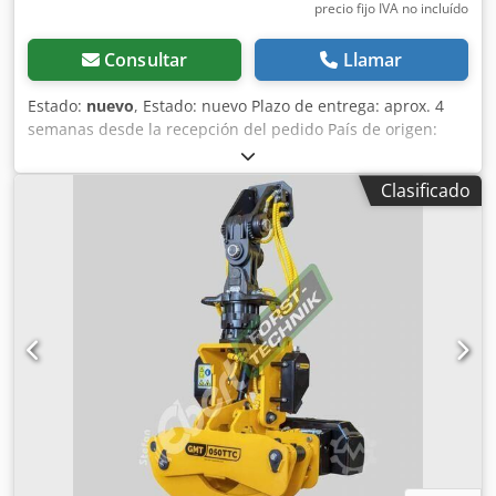
precio fijo IVA no incluído
Consultar
Llamar
Estado:
nuevo
, Estado: nuevo Plazo de entrega: aprox. 4
semanas desde la recepción del pedido País de origen:
Italia Precio: 10.900 € Cuota de leasing: 209,28 € Diámetro
máx. (tubo de acero): 60 mm Longitud: 595 mm Ancho: 363
Clasificado
mm Altura: 900 mm Peso: 130 kg Djdpfx Aiswirxkj Iokr
Módulo máximo de flexión E: 10,5 cm³ Tubo de acero
estándar: 60 x 3 mm Tubo de gas para conducciones: 2”
Gas x 3,91 mm Tubo para fabricación de muebles: 60 x 4
mm Acero inoxidable AISI304-318: 60 x 2 mm Acero
inoxidable AISI308 (alimentario): 60 x 4 mm Latón blando:
60 x 4 mm Cobre duro y aluminio: 64 x 4 mm Cobre
blando: 64 x 4 mm Tubo conduit (TAZ): 60 x 4 mm Mepla,
Gebereit y similares: 50 x 4 mm Redondo de acero
(S275JO): 35 mm Pletina (S275JO): 60x30x4 vertical, 60x40x5
mm Radio de curvado máx.: 300 mm Radio de curvado
mín.: 10 mm Diámetro mín. de tubo: 10 mm Velocidad
máx. de curvado: 1,25 / 2,50 rpm Motor: 1,5 kW Indicación