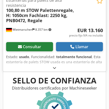
Estanterías para palets de alta
resistencia
100,80 m STOW Palettenregale,
H: 1050cm
Fachlast: 2250 kg,
PNB0472, Regale
EUR 13.160
Wietmarschen
8.357 km
precio fijo IVA no incluído
Consultar
Llamar
Estado:
usado
, Funcionalidad:
totalmente funcional
, Esta
estantería de palets STOW usada es una estantería de alta
resistencia, compacta y potente, pensada para exigencias
industriales de almacenaje. El sistema de estantería
modular de gran altura es ideal para logística, industria,
SELLO DE CONFIANZA
almacenes de gran capacidad y operadores logísticos. Con
una capacidad de carga por nivel de hasta 2.250 kg y una
Distribuidores certificados por Machineseeker
carga por módulo de hasta 9.000 kg, este sistema de
estanterías para palets, disponible de inmediato, ofrece
una solución eficiente para el almacenamiento de
europalets y unidades de carga pesada. DETALLES DEL