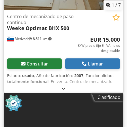
1
/
7
Centro de mecanizado de paso
continuo
Weeke
Optimat BHX 500
EUR 15.000
Medvode
8.811 km
EXW precio fijo El IVA no es
desglosable
Consultar
Llamar
Estado:
usado
, Año de fabricación:
2007
, Funcionalidad:
totalmente funcional
, En venta: Centro de mecanizado
CNC vertical Weeke Optimat BHX 500, año 2007, diseñado
para taladrado, fresado y ranurado de materiales en
Clasificado
panel, utilizado en la industria del mueble. Esta máquina
permite el procesamiento rápido y preciso de
componentes, siendo adecuada tanto para producción en
serie como para fabricación a medida. Especificaciones
técnicas: Modelo: Weeke Optimat BHX 500 Dedpjywgb Nefx