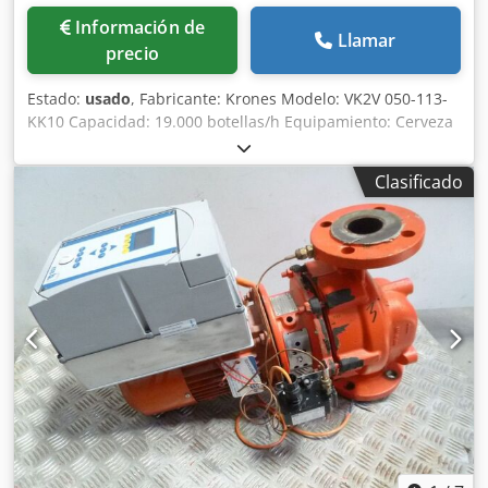
Información de
Llamar
precio
Estado:
usado
, Fabricante: Krones Modelo: VK2V 050-113-
KK10 Capacidad: 19.000 botellas/h Equipamiento: Cerveza
en botella de vidrio de 0,5 l Año de fabricación: 1991
Alimentación: Bloc Sentido de trabajo: derecha →
Clasificado
izquierda Llenadora: VK2V 050-113 División de llenadora:
113 mm Cabezas de llenado: 50 unidades Ejecución: ajuste
de altura del tanque de llenado, enjuague automático de
fragmentos, sistema de llenado mecánico, ducha para
botellas, HDE Dkjdsyzhkyepfx Ai Ijr Taponadora:
Taponadora de corona 10-113 Ejecución: ajuste de altura
de la parte superior de la taponadora