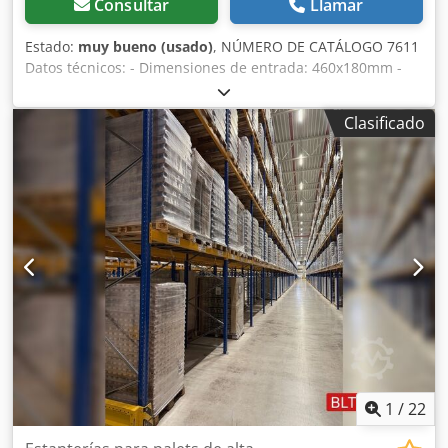
Consultar
Llamar
piezas • Longitud: mín. 300 máx. 2500 mm • Ancho: mín.
100 máx. 1000 mm • Espesor: mín. 4 máx. 80 mm _____
Estado:
muy bueno (usado)
, NÚMERO DE CATÁLOGO 7611
Dimensiones de la máquina • Longitud: aprox. 6500 mm •
Datos técnicos: - Dimensiones de entrada: 460x180mm -
Ancho: aprox. 2300 mm • Altura: aprox. 2700 mm _____
Diámetro de salida: 300mm - Ancho del eje: 550mm -
Requisitos eléctricos • Tensión de servicio: 3 × 415 V ±5% •
Diámetro del eje: 350mm Dkedpfx Aiszruibs Ior - Número
Clasificado
Frecuencia: 50 Hz • Potencia total instalada: aprox. 19,5 kW
de cuchillas: 10 uds - Cuchillas dispuestas en 2 filas -
• Protección recomendada: 50 A _____ Requisitos
Función de autorreverso - Dispositivo de ajuste de
neumáticos • Presión de aire comprimido: mínimo 7 bar •
cuchillas - Diámetro de criba: 30mm - Oruga de
Consumo de aire: aprox. 2500 NL/min _____ Extracción de
alimentación superior e inferior - Eje tractor inferior -
polvo • Conexión para extracción de polvo: 2 × bocas de
Longitud de la cinta de alimentación: 4400mm - Motor
280 mm Dodpfx Aioyr Utno Iskr • Caudal de aire requerido:
principal: 37kW - Motor de avance superior: 1,5kW - Motor
mínimo 4450 m³/h • Presión de vacío: aprox. 3000 Pa _____
de avance inferior: 2,2kW - Dimensiones (L/A/H):
Si tiene alguna pregunta o necesita información adicional,
6100x1150x1000mm - Peso aprox.: 3500kg VENTAJAS –
no dude en enviarnos un mensaje o llamarnos.
Fabricación alemana – Función de autorreverso – Oruga de
alimentación superior e inferior – Dispositivo de ajuste de
cuchillas – Estado muy bueno – Astilladora usada Precio
neto: 98.900 PLN Precio neto: 23.550 EUR Precio neto
calculado a un tipo de cambio de 4,2 PLN/EUR (En caso de
grandes fluctuaciones, el precio puede cambiar)
1
/
22