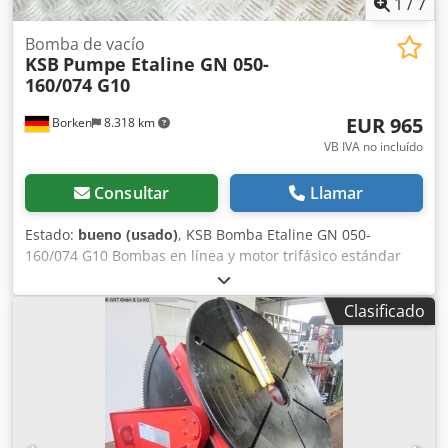
1
/
7
Bomba de vacío
KSB
Pumpe Etaline GN 050-
160/074 G10
EUR 965
Borken
8.318 km
VB IVA no incluído
Consultar
Llamar
Estado:
bueno (usado)
, KSB Bomba Etaline GN 050-
160/074 G10 Bombas en línea y motor trifásico estándar
con inversor de frecuencia montado en el motor para el
ajuste continuo de la velocidad. Áreas de aplicación:
Clasificado
Sistemas de calefacción Sistemas de aire acondicionado
Sistemas de agua caliente sanitaria Suministro de agua
Sistemas de circulación industriales Líquido a bombear
Líquidos que no atacan química ni mecánicamente los
materiales de la bomba. Datos de funcionamiento Q 17,50
m³/h H 5,8 m Puede consultar los demás datos de esta
bomba en la hoja de datos. 1) La suma de la presión de