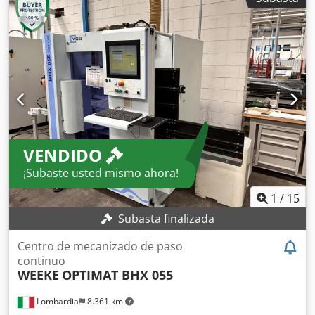
central de la mesa: 200 mm Corriente de soldadura: 700
amperios Potencia total requerida: 1,5 + 3,0 kW Peso de la
máquina: aproximadamente t MESA GIRATORIA
INCLINABLE CON GRAN ORIFICIO CENTRAL  Sistema de
engranajes autoblocante, sin deslizamiento previo ni
posterior bajo carga excéntrica.  Componentes electrónicos
de Siemens y Schneider.  Control de frecuencia, regulación
de velocidad muy precisa.  Plato giratorio con gran orificio
central y ranuras en T.  Alta estabilidad gracias a un
diseño inteligente.  Certificado CE.  Excelente relación
VENDIDO
calidad-precio.  La serie D-TLP se suministra con mando a
distancia y pedal (izquierda/derecha). No se incluyen
¡Subaste usted mismo ahora!
imágenes originales. Sin embargo, el diseño es idéntico.
1
/
15
Subasta finalizada
Centro de mecanizado de paso
continuo
WEEKE
OPTIMAT BHX 055
Lombardia
8.361 km