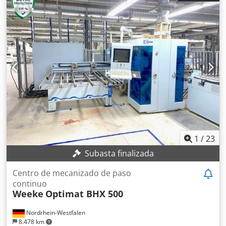
1
/
23
Subasta finalizada
Centro de mecanizado de paso
continuo
Weeke
Optimat BHX 500
Nordrhein-Westfalen
8.478 km