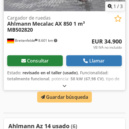
1
/
3
Cargador de ruedas
Ahlmann
Mecalac AX 850 1 m³
MB502820
EUR 34.900
Breitenfelde
8.601 km
VB IVA no incluído
Consultar
Llamar
Estado:
revisado en el taller (usado)
, Funcionalidad:
totalmente funcional
, potencia:
50 kW (67,98 CV)
, tipo de
combustible:
diésel
, peso operativo:
5.050 kg
, tamaño del
neumático:
405/70 R 18
, volumen de la pala:
1 m³
, Año de
Guardar búsqueda
fabricación:
2023
, horas de funcionamiento:
570 h
,
Equipamiento:
UVV, cabina, faros adicionales, hidráulica,
horquillas para palés, pala estándar, recogedor trasero
,
Motor Fase V, 20. km/versión, Sistema hidráulico auxiliar
de circuito continuo, Acoplamientos hidráulicos para 1er
Ahlmann Az 14 usado
(6)
circuito adicional, Dedetrna Hjpfx Apiock Asiento confort