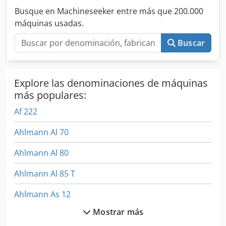
Grammer, Neumáticos Mitas 405/70 R18, Caja de
Busque en Machineseeker entre más que 200.000
almacenamiento con tapa, Luces de trabajo traseras,
máquinas usadas.
preparación para radio, enganche rápido hidráulico,
Cucharón estándar con borde de corte soldado y por lo
Buscar
tanto 1 metro cúbico, horquilla portapalets
Explore las denominaciones de máquinas
más populares:
Af 222
Ahlmann Al 70
Ahlmann Al 80
Ahlmann Al 85 T
Ahlmann As 12
Mostrar más
Ahlmann As 150