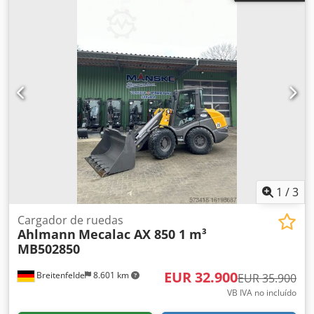
1
/
3
Cargador de ruedas
Ahlmann
Mecalac AX 850 1 m³
MB502850
EUR 32.900
Breitenfelde
8.601 km
EUR 35.900
VB IVA no incluído