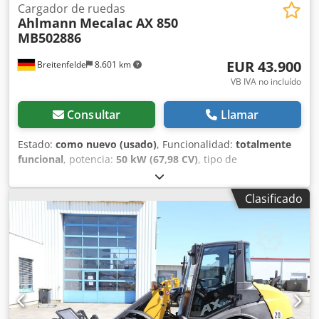
Cargador de ruedas
Ahlmann
Mecalac AX 850
MB502886
EUR 43.900
Breitenfelde
8.601 km
VB IVA no incluído
Consultar
Llamar
Estado:
como nuevo (usado)
, Funcionalidad:
totalmente
funcional
, potencia:
50 kW (67,98 CV)
, tipo de
combustible:
diésel
, peso operativo:
5.050 kg
, tamaño del
neumático:
405/70 R 18
, Año de fabricación:
2023
, horas
Clasificado
de funcionamiento:
150 h
, Equipamiento:
UVV, cabina,
faros adicionales, hidráulica, horquillas para palés, pala
estándar, recogedor trasero
, Motor Fase V, Dcedpetrnf
Djfx Apijk 20. km/versión, Sistema hidráulico auxiliar de
circuito continuo, Acoplamientos hidráulicos para 1er
circuito adicional, Asiento confort Grammer, Neumáticos
Mitas 405/70 R18, Caja de almacenamiento con tapa, Luces
de trabajo traseras, preparación para radio, enganche