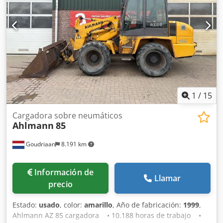
1
/
15
Cargadora sobre neumáticos
Ahlmann
85
Goudriaan
8.191 km
Información de
Llamar
precio
Estado:
usado
, color:
amarillo
, Año de fabricación:
1999
,
Ahlmann AZ 85 cargadora • 10.188 horas de trabajo •