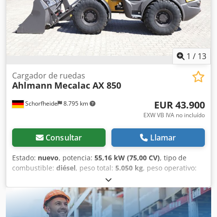
rápido hidráulico, Cucharón estándar con borde de corte
soldado y por lo tanto 1 metro cúbico, horquilla
portapalets
1
/
13
Cargador de ruedas
Ahlmann
Mecalac AX 850
EUR 43.900
Schorfheide
8.795 km
EXW VB IVA no incluído
Consultar
Llamar
Estado:
nuevo
, potencia:
55,16 kW (75,00 CV)
, tipo de
combustible:
diésel
, peso total:
5.050 kg
, peso operativo:
5.050 kg
, Año de fabricación:
2023
, horas de
funcionamiento:
1 h
, número de máquina/vehículo:
685239865
, Equipamiento:
UVV, cabina, horquillas para
palés, pala 4 en 1, pala estándar, tracción a las cuatro