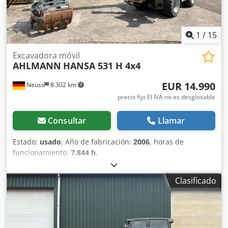
1
/
15
Excavadora móvil
AHLMANN
HANSA 531 H 4x4
EUR 14.990
Neuss
8.302 km
precio fijo El IVA no es desglosable
Consultar
Llamar
Estado:
usado
, Año de fabricación:
2006
, horas de
funcionamiento:
7.844 h
,
Clasificado