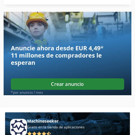
Ahlmann As 7
Ahlmann As 70
Ahlmann As 90
Ahlmann Az 10
Anuncie ahora desde EUR 4,49
*
11 millones de compradores
le
Ahlmann Az 150
esperan
Ahwi Uzm 580
Alineación De Rueda
Crear anuncio
Almi Al 33
*por anuncio / mes
Alzmetall Ab 4
Alzmetall Ac 32
Machineseeker
Gratis en la tienda de aplicaciones
Alztronic 14