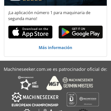
Amazone Ad 402
¡La aplicación número 1 para maquinaria de
Ammann Av 12
segunda mano!
Ammann Av 20
Emcomat 14 D
Ga 11 Ff
Más información
Herramienta De Máquina
Linde L 14
Machineseeker.com.ve es patrocinador oficial de:
Tnl 12