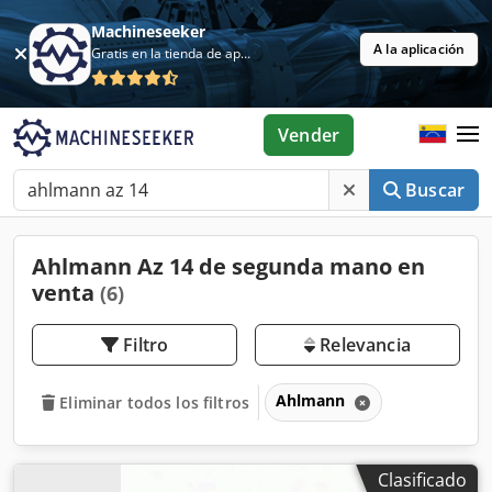
Machineseeker
A la aplicación
Gratis en la tienda de aplicaciones
Vender
Buscar
Ahlmann Az 14 de segunda mano en
venta
(6)
Filtro
Relevancia
Ahlmann
Eliminar todos los filtros
Clasificado