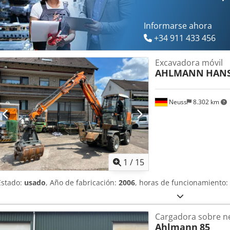
desmontable Potente transmisión hidrostática controlada por potenc
deslizamiento limitado al 100% delante y detrás, acoplables Dsds
con joystick Amplia gama de implementos MOTOR Motor turbodiesel
Informarse ahora
agua Potencia: 55,4 kW / 75 CV
+34 911 433 456
Excavadora móvil
AHLMANN
HANS
Neuss
8.302 km
1
/
15
Estado:
usado
, Año de fabricación:
2006
, horas de funcionamiento:
Cargadora sobre n
Ahlmann
85