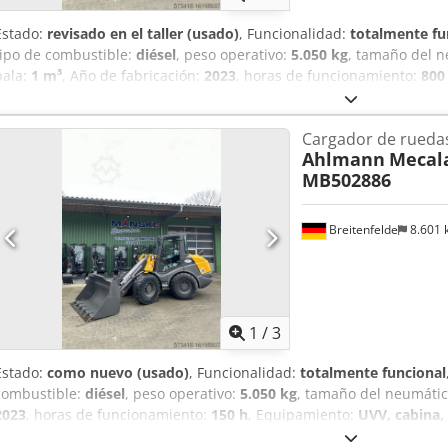
Estado:
revisado en el taller (usado)
, Funcionalidad:
totalmente fu
tipo de combustible:
diésel
, peso operativo:
5.050 kg
, tamaño del 
pala:
1 m³
, Año de fabricación:
2023
, horas de funcionamiento:
800
adicionales, hidráulica, horquillas para palés, pala estándar, reco
km/versión, Sistema hidráulico auxiliar de circuito continuo, Acopla
Cargador de rueda
adicional, Asiento confort Grammer, Neumáticos Mitas 405/70 R18,
Ahlmann
Mecala
Luces de trabajo traseras, preparación para radio, Dodstrna Uepfx
MB502886
Cucharón estándar con borde de corte soldado y por lo tanto 1 metr
Breitenfelde
8.601
1
/
3
Estado:
como nuevo (usado)
, Funcionalidad:
totalmente funcional
combustible:
diésel
, peso operativo:
5.050 kg
, tamaño del neumáti
2023
, horas de funcionamiento:
150 h
, Equipamiento:
UVV, cabina, 
horquillas para palés, pala estándar, recogedor trasero
, Motor Fas