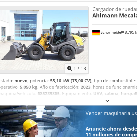
auxiliar de circuito continuo, Acoplamientos hidráulicos para 1er cir
Cargador de rueda
Grammer, Dedjtrnf Dopfx Acneck Neumáticos Mitas 405/70 R18, Ca
Ahlmann
Mecala
de trabajo traseras, preparación para radio, enganche rápido hidr
de corte soldado y por lo tanto 1 metro cúbico, horquilla portapalet
Schorfheide
8.795 
1
/
13
Estado:
nuevo
, potencia:
55,16 kW (75,00 CV)
, tipo de combustible
operativo:
5.050 kg
, Año de fabricación:
2023
, horas de funcionami
máquina/vehículo:
685239865
, Equipamiento:
UVV, cabina, horquill
estándar, tracción a las cuatro ruedas
, MECALAC-AHLMANN AX850 P
Volumen de la cuchara 0,85 m³ con cortador o con dientes Horquill
giratoria, plegable Asiento confort Grammer Sistema de radio MP3,
Vender maquinaria us
traseras Acelerador basculante Enganches hidráulicos para 1er ci
Single Arm Power) con dispositivo hidráulico de cambio rápido Disp
Anuncie ahora desde
cinemática Z Concepto autoestabilizador Mecalac Mecalac Panoram
11 millones de comp