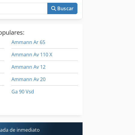
Buscar
opulares:
Ammann Ar 65
Ammann Av 110 X
Ammann Av 12
Ammann Av 20
Ga 90 Vsd
Gehl Ctl 80
Herramienta De Máquina
ada de inmediato