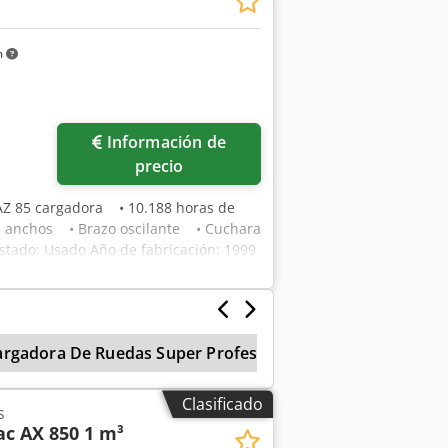
m
Información de
precio
AZ 85 cargadora • 10.188 horas de
s anchos • Brazo oscilante • Cuchara
stado: Usado Año de fabricación: 1999
argadora De Ruedas Super Profesional
Cargador
Clasificado
s
c AX 850 1 m³