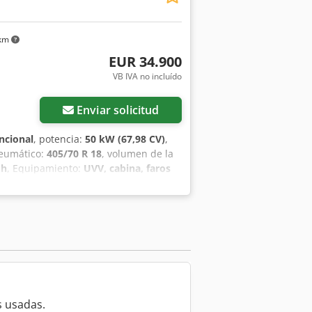
 km
EUR 34.900
VB IVA no incluído
Enviar solicitud
ncional
, potencia:
50 kW (67,98 CV)
,
neumático:
405/70 R 18
, volumen de la
 h
, Equipamiento:
UVV, cabina, faros
gedor trasero
, Motor Fase V, 20.
pfetrna Hjx Acnok Acoplamientos
Neumáticos Mitas 405/70 R18, Caja de
ara radio, enganche rápido hidráulico,
o cúbico, horquilla portapalets
 usadas.