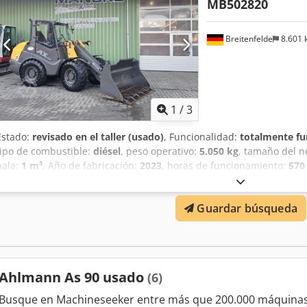
MB502820
Breitenfelde
8.601
1
/
3
Estado:
revisado en el taller (usado)
, Funcionalidad:
totalmente fu
tipo de combustible:
diésel
, peso operativo:
5.050 kg
, tamaño del 
pala:
1 m³
, Año de fabricación:
2023
, horas de funcionamiento:
570
adicionales, hidráulica, horquillas para palés, pala estándar, reco
km/versión, Sistema hidráulico auxiliar de circuito continuo, Dcod
Guardar búsqueda
hidráulicos para 1er circuito adicional, Asiento confort Grammer, 
almacenamiento con tapa, Luces de trabajo traseras, preparación p
Cucharón estándar con borde de corte soldado y por lo tanto 1 metr
Ahlmann As 90 usado
(6)
Busque en Machineseeker entre más que 200.000 máquinas