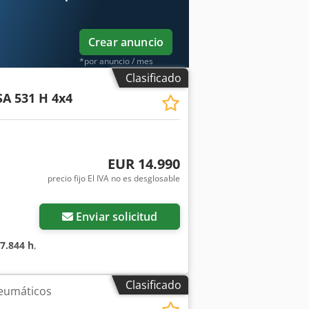
ia Ejes planetarios con diferencial de
piiwropfx Acnock Funcionamiento suave
 Deutz TD 2.9 L4, refrigerado por
Crear anuncio
*por anuncio / mes
Clasificado
A 531 H 4x4
EUR 14.990
precio fijo El IVA no es desglosable
Enviar solicitud
7.844 h
,
Clasificado
eumáticos