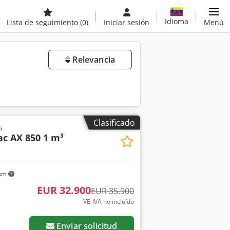
Idioma
Lista de seguimiento
(0)
Iniciar sesión
Menú
Relevancia
Clasificado
s
c AX 850 1 m³
 km
EUR 32.900
EUR 35.900
VB IVA no incluído
Enviar solicitud