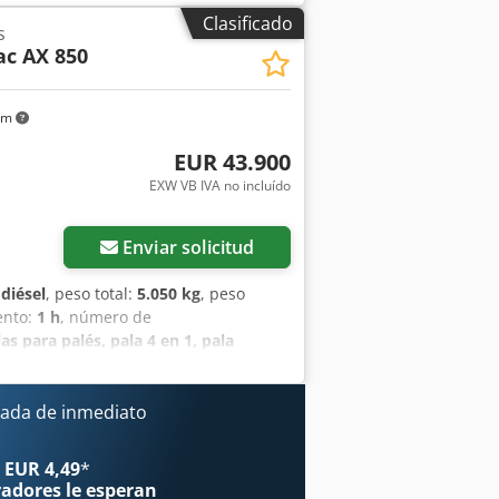
cuito adicional, Asiento confort
Clasificado
s
ja de almacenamiento con tapa, Luces
c AX 850
áulico, Cucharón estándar con borde
s
km
EUR 43.900
EXW VB IVA no incluído
Enviar solicitud
:
diésel
, peso total:
5.050 kg
, peso
ento:
1 h
, número de
as para palés, pala 4 en 1, pala
eso: 5050 kg Anchura: 1.850 mm
a para paletas 1200 mm Baliza
 USB, Bluetooth Luces de trabajo
ada de inmediato
rcuito adicional Monoboom (Mecalac
ositivo de cambio rápido Potente
 EUR 4,49
*
a Cab con sección superior de cabina
radores
le esperan