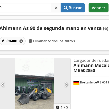
Buscar
Vender
Ahlmann As 90 de segunda mano en venta
(6)
Ahlmann
Eliminar todos los filtros
Cargador de rueda
Ahlmann
Mecala
MB502850
Breitenfelde
8.601
1
/
3