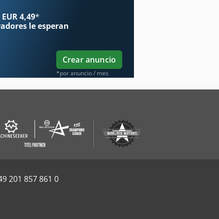
 EUR 4,49
*
radores
le esperan
Crear anuncio
*por anuncio / mes
49 201 857 861 0