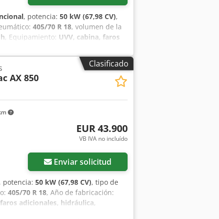
ncional
, potencia:
50 kW (67,98 CV)
,
neumático:
405/70 R 18
, volumen de la
 h
, Equipamiento:
UVV, cabina, faros
gedor trasero
, Motor Fase V, 20.
mientos hidráulicos para 1er circuito
Clasificado
s
 Caja de almacenamiento con tapa,
c AX 850
 Acnock enganche rápido hidráulico,
o cúbico, horquilla portapalets
 km
EUR 43.900
VB IVA no incluído
Enviar solicitud
, potencia:
50 kW (67,98 CV)
, tipo de
co:
405/70 R 18
, Año de fabricación:
faros adicionales, hidráulica,
e V, 20. km/versión, Sistema hidráulico