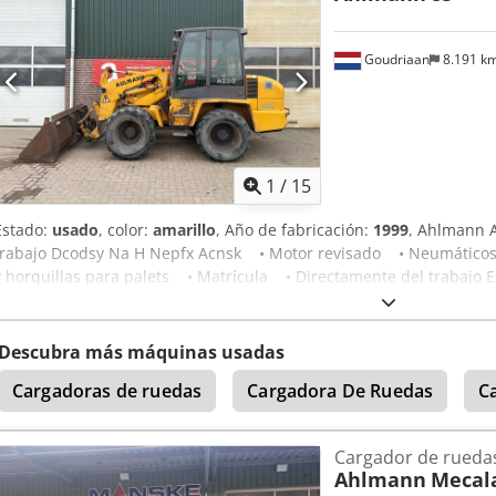
Goudriaan
8.191 k
1
/
15
Estado:
usado
, color:
amarillo
, Año de fabricación:
1999
, Ahlmann 
trabajo Dcodsy Na H Nepfx Acnsk • Motor revisado • Neumático
y horquillas para palets • Matrícula • Directamente del trabajo E
Descubra más máquinas usadas
Cargadoras de ruedas
Cargadora De Ruedas
C
Cargador de rueda
Ahlmann
Mecala