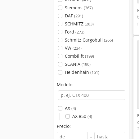
Siemens
(367)
DAF
(291)
SCHMITZ
(283)
Ford
(273)
Schmitz Cargobull
(266)
VW
(234)
Combilift
(199)
SCANIA
(190)
Heidenhain
(151)
Modelo:
AX
(4)
AX 850
(4)
Precio:
-