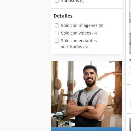
Subastas
(0)
Detalles
Solo con imágenes
(6)
Solo con videos
(0)
Sólo comerciantes
verificados
(0)
iles
Liebherr
Liebherr 902
Liebherr 932