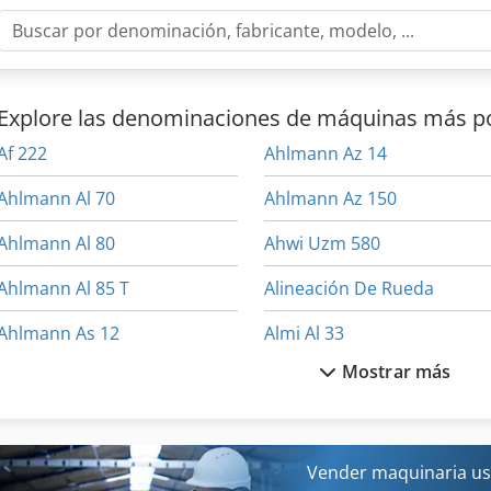
Explore las denominaciones de máquinas más p
Af 222
Ahlmann Az 14
Ahlmann Al 70
Ahlmann Az 150
Ahlmann Al 80
Ahwi Uzm 580
Ahlmann Al 85 T
Alineación De Rueda
Ahlmann As 12
Almi Al 33
Mostrar más
Ahlmann As 150
Alu
Ahlmann As 7
Alztronic 14
Ahlmann As 70
Ammann Ac 110
Vender maquinaria us