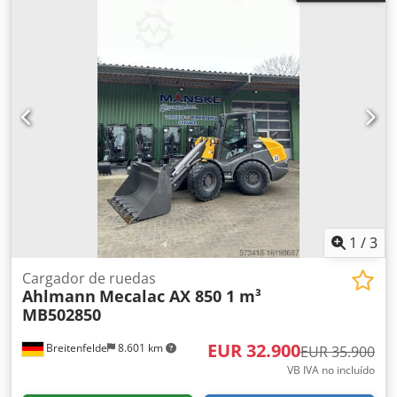
1
/
3
Cargador de ruedas
Ahlmann
Mecalac AX 850 1 m³
MB502850
EUR 32.900
Breitenfelde
8.601 km
EUR 35.900
VB IVA no incluído