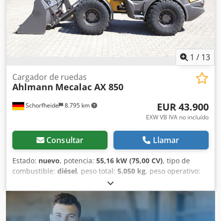
rápido hidráulico, Cucharón estándar con borde de corte
soldado y por lo tanto 1 metro cúbico, horquilla
portapalets
1
/
13
Cargador de ruedas
Ahlmann
Mecalac AX 850
EUR 43.900
Schorfheide
8.795 km
EXW VB IVA no incluído
Consultar
Llamar
Estado:
nuevo
, potencia:
55,16 kW (75,00 CV)
, tipo de
combustible:
diésel
, peso total:
5.050 kg
, peso operativo:
5.050 kg
, Año de fabricación:
2023
, horas de
funcionamiento:
1 h
, número de máquina/vehículo:
685239865
, Equipamiento:
UVV, cabina, horquillas para
palés, pala 4 en 1, pala estándar, tracción a las cuatro