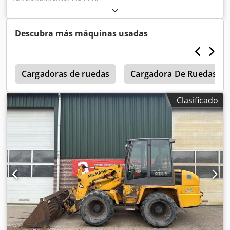
Descubra más máquinas usadas
2
Cargadoras de ruedas
Cargadora De Ruedas
Clasificado