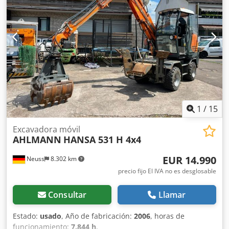
de circuito continuo, Acoplamientos hidráulicos para 1er
circuito adicional, Cedpfstrna Hex Agkoha Asiento confort
Grammer, Neumáticos Mitas 405/70 R18, Caja de
almacenamiento con tapa, Luces de trabajo traseras,
preparación para radio, enganche rápido hidráulico,
Cucharón estándar con borde de corte soldado y por lo
tanto 1 metro cúbico, horquilla portapalets
1
/
15
Excavadora móvil
AHLMANN
HANSA 531 H 4x4
EUR 14.990
Neuss
8.302 km
precio fijo El IVA no es desglosable
Consultar
Llamar
Estado:
usado
, Año de fabricación:
2006
, horas de
funcionamiento:
7.844 h
,