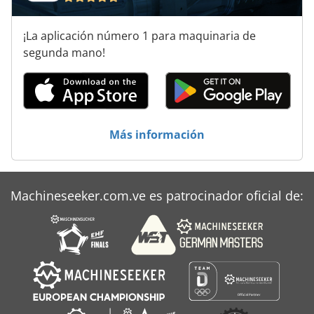
Alzmetall Ab 4
¡La aplicación número 1 para maquinaria de
Alzmetall Ac 32
segunda mano!
Alztronic 14
Ammann Ac 70
Elu As 70
Más información
Hanomag 70 E
Herramienta De Máquina
Machineseeker.com.ve es patrocinador oficial de:
Si 68