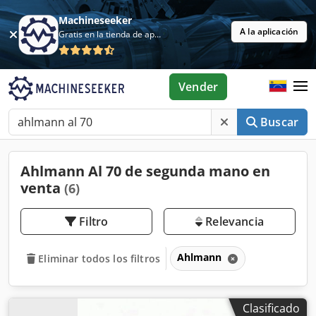
Machineseeker
A la aplicación
Gratis en la tienda de aplicaciones
Vender
Buscar
Ahlmann Al 70 de segunda mano en
venta
(6)
Filtro
Relevancia
Ahlmann
Eliminar todos los filtros
Clasificado