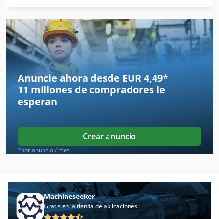
Ahlmann As 70
Ahlmann As 90
Ahlmann Az 10
Ahlmann Az 14
Anuncie ahora desde EUR 4,49
*
11 millones de compradores
le
Ahlmann Az 150
esperan
Ahwi Uzm 580
Alineación De Rueda
Crear anuncio
Almi Al 33
*por anuncio / mes
Alu
Alzmetall Ab 3
Machineseeker
Gratis en la tienda de aplicaciones
Alzmetall Ab 3 Es