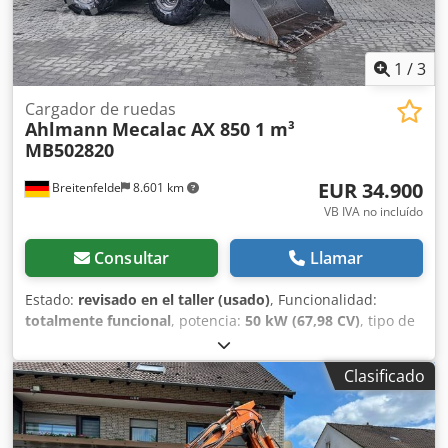
1
/
3
Cargador de ruedas
Ahlmann
Mecalac AX 850 1 m³
MB502820
EUR 34.900
Breitenfelde
8.601 km
VB IVA no incluído
Consultar
Llamar
Estado:
revisado en el taller (usado)
, Funcionalidad:
totalmente funcional
, potencia:
50 kW (67,98 CV)
, tipo de
combustible:
diésel
, peso operativo:
5.050 kg
, tamaño del
neumático:
405/70 R 18
, volumen de la pala:
1 m³
, Año de
Clasificado
fabricación:
2023
, horas de funcionamiento:
570 h
,
Equipamiento:
UVV, cabina, faros adicionales, hidráulica,
horquillas para palés, pala estándar, recogedor trasero
,
Motor Fase V, 20. km/versión, Sistema hidráulico auxiliar