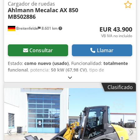
Cargador de ruedas
Ahlmann
Mecalac AX 850
MB502886
EUR 43.900
Breitenfelde
8.601 km
VB IVA no incluído
Consultar
Llamar
Estado:
como nuevo (usado)
, Funcionalidad:
totalmente
funcional
, potencia:
50 kW (67,98 CV)
, tipo de
combustible:
diésel
, peso operativo:
5.050 kg
, tamaño del
neumático:
405/70 R 18
, Año de fabricación:
2023
, horas
Clasificado
de funcionamiento:
150 h
, Equipamiento:
UVV, cabina,
faros adicionales, hidráulica, horquillas para palés, pala
estándar, recogedor trasero
, Motor Fase V, Chedpfotrnf
Dex Agkja 20. km/versión, Sistema hidráulico auxiliar de
circuito continuo, Acoplamientos hidráulicos para 1er
circuito adicional, Asiento confort Grammer, Neumáticos
Mitas 405/70 R18, Caja de almacenamiento con tapa, Luces
de trabajo traseras, preparación para radio, enganche