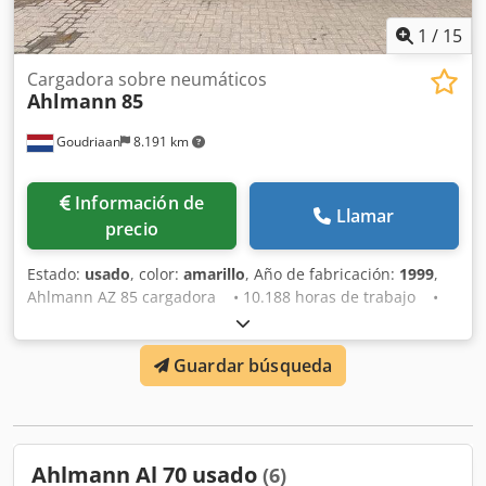
1
/
15
Cargadora sobre neumáticos
Ahlmann
85
Goudriaan
8.191 km
Información de
Llamar
precio
Estado:
usado
, color:
amarillo
, Año de fabricación:
1999
,
Ahlmann AZ 85 cargadora • 10.188 horas de trabajo •
Motor revisado • Neumáticos anchos • Brazo oscilante
• Cuchara y horquillas para palets • Matrícula •
Guardar búsqueda
Directamente del trabajo Estado: Usado Año de
fabricación: 1999 Csdpfsy Na H Nsx Agkjha
Ahlmann Al 70 usado
(6)