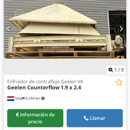
total: 235 Litros Partes en contacto con producto: Acero
inoxidable 1.4571 Transmisión: Motorreductor de
engranaje cilíndrico Equipamiento: Doble camisa, cierre
mecánico, calentador de eje Dimensiones: Largo 3400 x
Ancho 1100 x Alto 1500 mm Peso en vacío: aprox. 1600 kg
Observaciones: Temperatura de funcionamiento 130°C
Temperatura de diseño 200°C Presión interna del
mezclador -1/+3 bar Presión de doble camisa +6 bar
Dwjdpfxjitcvue Akxea Accesorios: Bastidor base, cabeza
Maier HWR 225 Condición: Usado muy bueno Precio: a
petición
1
/
9
Enfriador de contraflujo Geelen VK
Geelen Counterflow
1.9 x 2.4
Velp
8.244 km
Información de
Llamar
precio