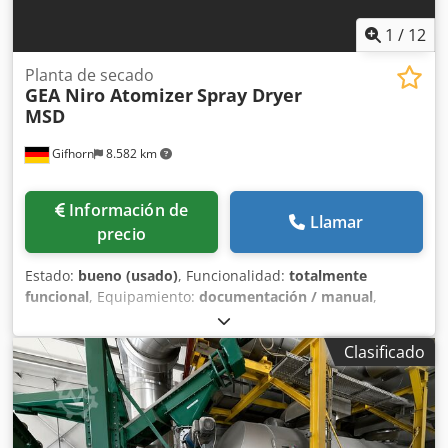
1
/
12
Planta de secado
GEA Niro Atomizer
Spray Dryer
MSD
Gifhorn
8.582 km
Información de
Llamar
precio
Estado:
bueno (usado)
, Funcionalidad:
totalmente
funcional
, Equipamiento:
documentación / manual
,
Secador por atomización: - Fabricante: Niro Atomizer -
Modelo: MSD - Capacidad: hasta 1.900 kg/h de evaporación
Clasificado
de agua - Ejecución: Secador de tres etapas - Caudal de
aire de secado: 45.000 kg/h Evaporadores/Concentradores
de alta eficiencia: Dwsdexgg Hbopfx Akxja - Fabricante:
GEA/Laguilharre - Caudal: 12.500 l/h Incluye sistema de
vaciado de big bag y sacos Evaporador (preconcentrador) -