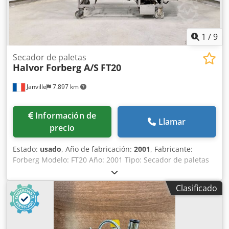
1
/
9
Secador de paletas
Halvor Forberg A/S
FT20
Janville
7.897 km
Información de
Llamar
precio
Estado:
usado
, Año de fabricación:
2001
, Fabricante:
Forberg Modelo: FT20 Año: 2001 Tipo: Secador de paletas
(Paddle Dryer) Descripción: El producto se seca al hacer
pasar aire caliente a través del producto suspendido
Clasificado
mecánicamente (fluidizado). El aire húmedo y las
partículas en suspensión ascienden hacia el filtro
primario. Un ventilador impulsa el aire húmedo hacia un
enfriador de serpentín refrigerado por agua de tres