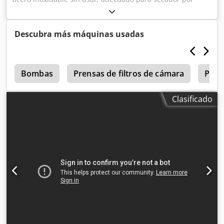
atomización GEA Niro Mobile Minor. No incluye rueda
atomizadora. Dodpezbubksfx Akxowa
Descubra más máquinas usadas
n
Bombas
Prensas de filtros de cámara
Plan
Clasificado