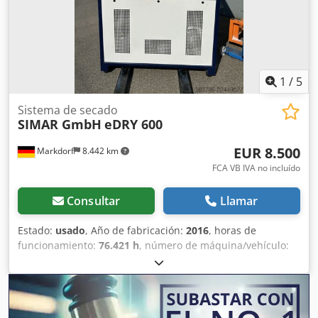
1
/
5
Sistema de secado
SIMAR GmbH
eDRY 600
EUR 8.500
Markdorf
8.442 km
FCA VB IVA no incluído
Consultar
Llamar
Estado:
usado
, Año de fabricación:
2016
, horas de
funcionamiento:
76.421 h
, número de máquina/vehículo:
016
, Ofrecemos este secador de gránulos usado, modelo
eDRY 600 de SIMAR GmbH, fabricado en 2016. Dodpfx
Akjzqdn Djxswa Ha sido sometido a un mantenimiento
regular y se encuentra en perfecto estado de