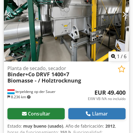
Marca: GEA - Modelo: RM20 - Capacidad (alimentación):
20.000 l/h - Principio de funcionamiento: MVR y TVR
(híbrido)
1
/
6
Planta de secado, secador
Binder+Co
DRVF 1400×7
Biomasse - / Holztrocknung
EUR 49.400
Ierpeldeng op der Sauer
8.236 km
EXW VB IVA no incluído
Consultar
Llamar
Estado:
muy bueno (usado)
, Año de fabricación:
2012
,
horas de funcionamiento:
350 h
, Funcionalidad: