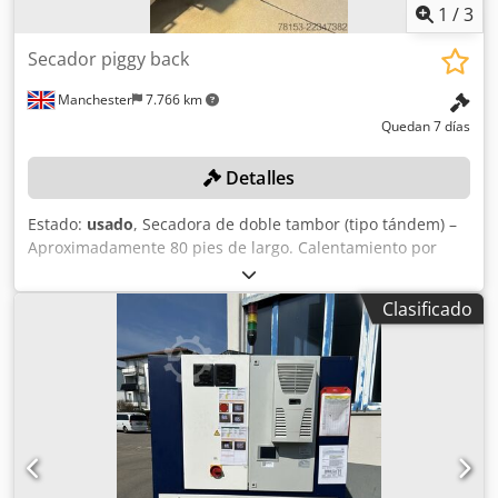
1
/
3
Secador piggy back
Manchester
7.766 km
Quedan 7 días
Detalles
Estado:
usado
, Secadora de doble tambor (tipo tándem) –
Aproximadamente 80 pies de largo. Calentamiento por
vapor. Panel de control PLC. Dwjdpfx Aozl Ux Aekxsa
Clasificado