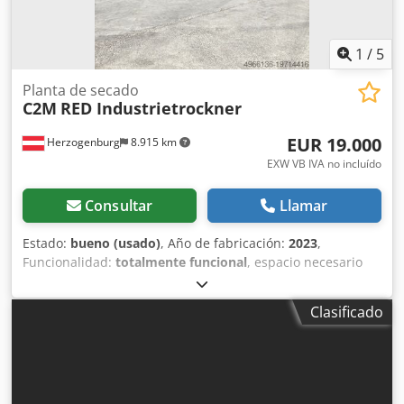
1
/
5
Planta de secado
C2M
RED Industrietrockner
EUR 19.000
Herzogenburg
8.915 km
EXW VB IVA no incluído
Consultar
Llamar
Estado:
bueno (usado)
, Año de fabricación:
2023
,
Funcionalidad:
totalmente funcional
, espacio necesario
altura:
4.200 mm
, potencia:
3 kW (4,08 CV)
, Equipamiento:
documentación / manual
, Secador rotativo automático
Clasificado
C2M RED – 11 m³ – Año de fabricación aprox. 2022/2023 –
estado muy bueno En venta tres secadores rotativos
automáticos modelo C2M RED, cada uno con un volumen
de 11 m³, incluyendo sistemas de transporte para carga y
descarga, así como unidad central de control. Los equipos