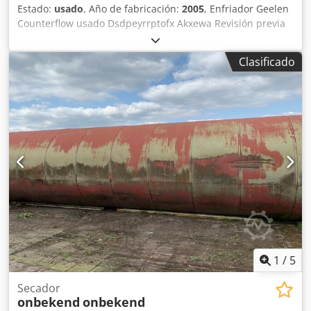
Estado:
usado
, Año de fabricación:
2005
, Enfriador Geelen
Counterflow usado Dsdpeyrrptofx Akxewa Revisión previa
consulta También disponibles otros tamaños, como 1,9 x
1,9 y de doble piso
Clasificado
1
/
5
Secador
onbekend
onbekend