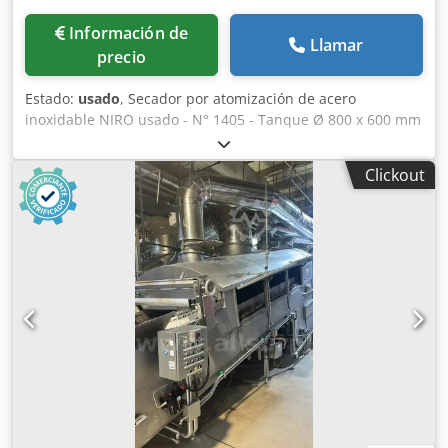
Información de
Llamar
precio
Estado:
usado
, Secador por atomización de acero
inoxidable NIRO usado - N° 1405 - Tanque Ø 800 x 600 mm
- Altura del cono 650 mm - Calefacción eléctrica 9 kW -
Ventilador 0,75 kW Dedozcwnvopfx Akxowa
Clickout