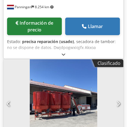
Panningen
8.254 km
Información de
Llamar
precio
Estado:
precisa reparación (usado)
, secadora de tambor:
no se dispone de datos. Dwjdpogwxiqjfx Akxoa
Clasificado