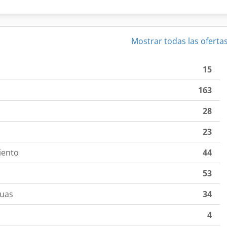
Mostrar todas las oferta
15
163
28
23
iento
44
53
guas
34
4