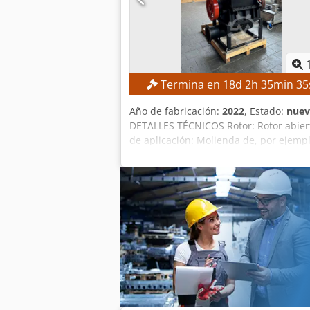
Termina en
18
d
2
h
35
min
34
Año de fabricación:
2022
, Estado:
nue
DETALLES TÉCNICOS Rotor: Rotor abie
de aplicación: Molienda de, por ejem
control Las piezas de repuesto se pued