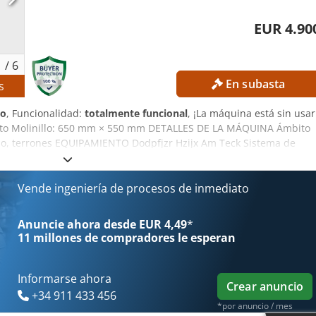
EUR 4.90
1
/
6
En subasta
s
vo
, Funcionalidad:
totalmente funcional
, ¡La máquina está sin usar
rto Molinillo: 650 mm × 550 mm DETALLES DE LA MÁQUINA Ámbito
plo, terrones EQUIPAMIENTO Dodpfjzr Hzijx Am Teck Sistema de
en suministrar con un cargo adicional.
Vende ingeniería de procesos de inmediato
Anuncie ahora desde EUR 4,49
*
11 millones de compradores
le esperan
Informarse ahora
Crear anuncio
+34 911 433 456
*por anuncio / mes