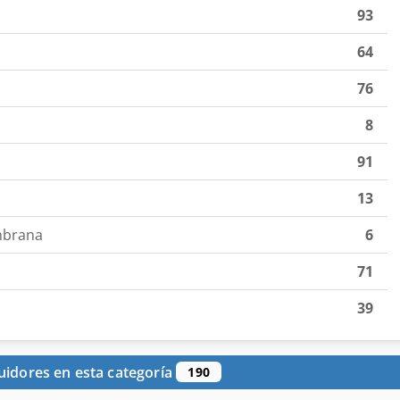
93
64
76
8
91
13
mbrana
6
71
39
uidores en esta categoría
190