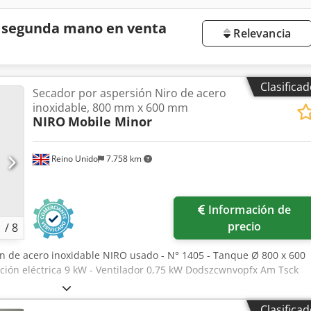
e segunda mano en venta
Relevancia
Clasifica
Secador por aspersión Niro de acero
inoxidable, 800 mm x 600 mm
NIRO
Mobile Minor
Reino Unido
7.758 km
Información de
precio
1
/
8
ón de acero inoxidable NIRO usado - N° 1405 - Tanque Ø 800 x 600
ción eléctrica 9 kW - Ventilador 0,75 kW Dodszcwnvopfx Am Tsck
Clasifica