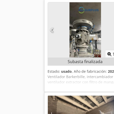
Subasta finalizada
Estado:
usado
, Año de fabricación:
202
Ventilador Barkerbille, intercambiador
ventilador extractor con filtro de man
del vendedor. Se notificará a los licit