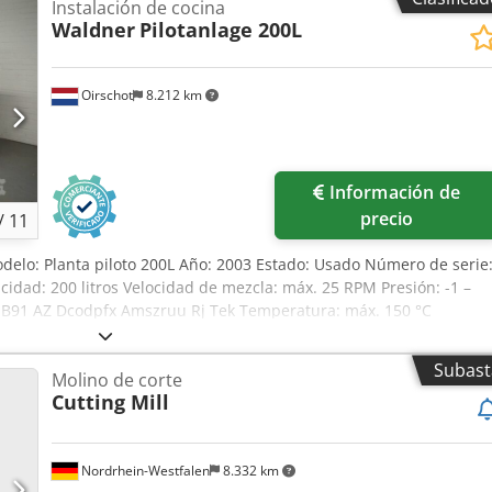
Instalación de cocina
Waldner
Pilotanlage 200L
Oirschot
8.212 km
Información de
precio
/
11
delo: Planta piloto 200L Año: 2003 Estado: Usado Número de serie
idad: 200 litros Velocidad de mezcla: máx. 25 RPM Presión: -1 –
MB91 AZ Dcodpfx Amszruu Rj Tek Temperatura: máx. 150 °C
rpentín de calefacción Aire comprimido: 6 – 10 bares Potencia: 3 x
x 1300 x 2300 mm Peso: 1200 kg Equipo de cocción horizontal para
Subast
Molino de corte
 y sistema CIP.
Cutting Mill
Nordrhein-Westfalen
8.332 km