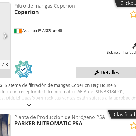
Clicko
Filtro de mangas Coperion
Coperion
Askeaton
7.309 km
Subasta finaliza
1
/
3
Detalles
3
, Sistema de filtración de mangas Coperion Bag House 5,
 de calor, receptor de filtro neumático AE Autel SFNBB184F01,
gas. Djdpjzl Uaasfx Am Tsck Las ventas están sujetas a la aprobació
adores ganadores en un plazo de 2 días hábiles.
Clasifica
Planta de Producción de Nitrógeno PSA
PARKER NITROMATIC
PSA