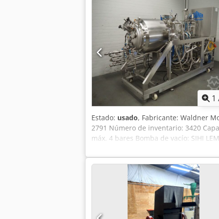
1
Estado:
usado
, Fabricante: Waldner Mo
2791 Número de inventario: 3420 Capac
máx. 4 bares Bomba de vacío: SIHI LE
Calentamiento: vapor, doble pared y se
400 V, 50 Hz, 4 kW Dimensiones: 2900 
cocción a presión, con sistema de vacío