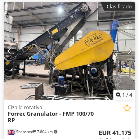
Clasificado
1
/
4
Cizalla rotativa
Forrec
Granulator - FMP 100/70
RP
EUR 41.175
Shepshed
7.804 km