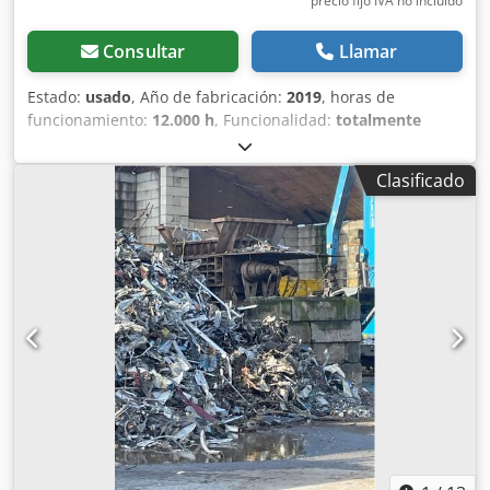
precio fijo IVA no incluído
Consultar
Llamar
Estado:
usado
, Año de fabricación:
2019
, horas de
funcionamiento:
12.000 h
, Funcionalidad:
totalmente
funcional
, número de máquina/vehículo:
1904150116
, año
de la última revisión:
2025
, peso total:
6.800 kg
, Ofrecemos
Clasificado
este triturador usado Forrec Granulator - 1000 R.A., con
sistema de corte rotatorio, fabricado en 2019. Fabricante:
Forrec Chodpfx Ajzmyufel Iea Modelo: Granulator - 1000
R.A. Año de fabricación: 2019 Estado: usado ID de
categoría: 552 ID de tipo: 2731 Tipo de máquina: cizalla
rotatoria Si tiene alguna pregunta o necesita más
información, no dude en enviarnos un mensaje o
llamarnos.