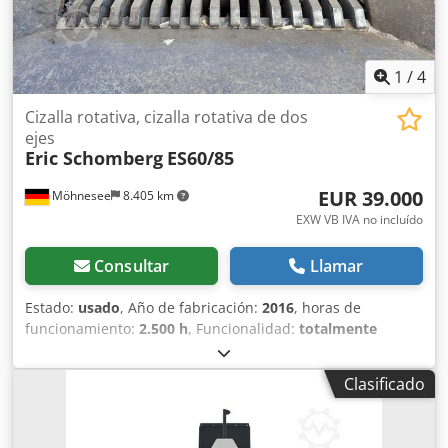
1
/
4
Cizalla rotativa, cizalla rotativa de dos
ejes
Eric Schomberg
ES60/85
EUR 39.000
Möhnesee
8.405 km
EXW VB IVA no incluído
Consultar
Llamar
Estado:
usado
, Año de fabricación:
2016
, horas de
funcionamiento:
2.500 h
, Funcionalidad:
totalmente
funcional
, número de máquina/vehículo:
6085020721
,
anchura del armario eléctrico:
300 mm
, longitud del
Clasificado
armario eléctrico:
900 mm
, altura del armario eléctrico:
900 mm
, anchura de la hoja:
20 mm
, año de la última
revisión:
2025
, par de torsión:
8.600 Nm
, peso total:
2.500