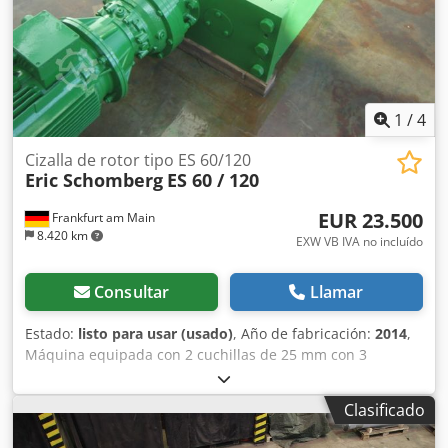
1
/
4
Cizalla de rotor tipo ES 60/120
Eric Schomberg
ES 60 / 120
EUR 23.500
Frankfurt am Main
8.420 km
EXW VB IVA no incluído
Consultar
Llamar
Estado:
listo para usar (usado)
, Año de fabricación:
2014
,
Máquina equipada con 2 cuchillas de 25 mm con 3
ganchos, 2 reductores planetarios con una potencia de 15
kW cada uno y un sistema de control con PLC y función de
Clasificado
protección contra sobrecarga/funcionamiento en reversa.
Csdpfoiwgd Sox Al Ijha