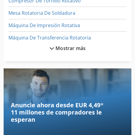
Compresor De Tornillo Rotativo
Mesa Rotatoria De Soldadura
Máquina De Impresión Rotativa
Máquina De Transferencia Rotatoria
Mostrar más
Tijeras De Acero
Tijeras De Acero Hormigón
Tijeras De Acero Plano
Tijeras De Billete
Tijeras De Bordes
Anuncie ahora desde EUR 4,49
*
11 millones de compradores
le
Tijeras De Cocodrilo
esperan
Tijeras De Círculo