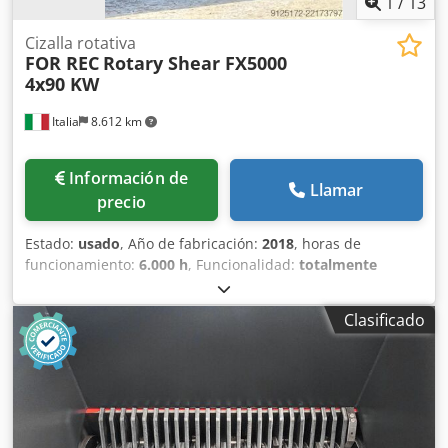
1
/
13
Cizalla rotativa
FOR REC
Rotary Shear FX5000
4x90 KW
Italia
8.612 km
Información de
Llamar
precio
Estado:
usado
, Año de fabricación:
2018
, horas de
funcionamiento:
6.000 h
, Funcionalidad:
totalmente
funcional
, Ofrecemos esta cizalla rotativa usada FOR REC
Rotary Shear FX5000 4x90 KW, fabricada en 2018. Marca:
Clasificado
FOR REC Modelo: Rotary Shear FX5000 4x90 KW Año de
fabricación: 2018 Condición: usada Horas de
funcionamiento: 6000 El suministro incluye: - Cizalla
rotativa FOR REC FX5000 completa con tolva y conducto de
descarga de apoyo. - Mando a distancia - Panel de control
eléctrico con pantalla táctil HMI y cables de conexión