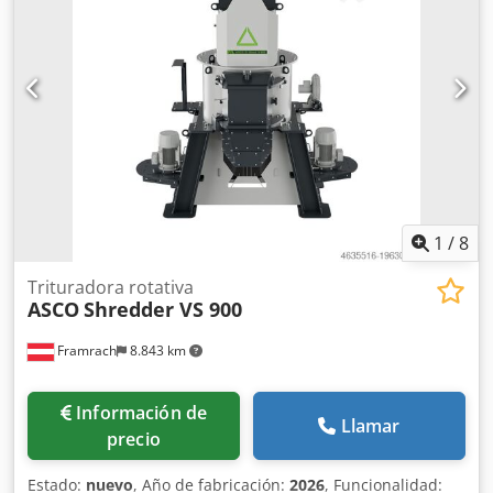
kg
, Ofrecemos esta cizalla rotativa usada Eric Schomberg
ES60/85, cizalla rotativa de doble eje, año 2016. Fabricante:
Eric Schomberg Modelo: ES60/85 Año: 2016 Cjdpfsyiuh Hox
Al Isha Estado: usada Tipo de máquina: cizalla rotativa,
cizalla rotativa de doble eje Si tiene alguna pregunta o
necesita más información, no dude en enviarnos un
mensaje o llamarnos.
1
/
8
Trituradora rotativa
ASCO
Shredder VS 900
Framrach
8.843 km
Información de
Llamar
precio
Estado:
nuevo
, Año de fabricación:
2026
, Funcionalidad: