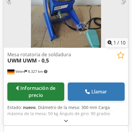
Modelo compacto - Incluye pedal
1
/
10
Mesa rotatoria de soldadura
UWM
UWM - 0,5
Velen
8.327 km
Información de
Llamar
precio
Estado:
nuevo
, Diámetro de la mesa: 300 mm Carga
máxima de la mesa: 50 kg Ángulo de giro: 90 grados
Velocidad: 1-12, ajustable de forma continua (RPM) Carga
vertical máxima de la mesa: 50 kg Potencia total requerida: