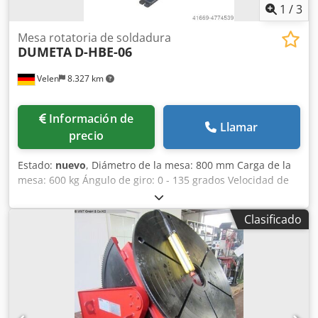
1
/
3
Mesa rotatoria de soldadura
DUMETA
D-HBE-06
Velen
8.327 km
Información de
Llamar
precio
Estado:
nuevo
, Diámetro de la mesa: 800 mm Carga de la
mesa: 600 kg Ángulo de giro: 0 - 135 grados Velocidad de
rotación: 0,1 - 2,0 rpm Ajuste de altura: 850 - 1300 mm Par
en el plato giratorio: 900 Nm Potencia del motor: 0,37 /
Clasificado
0,37 kW Corriente de soldadura: 500 amperios - Ajuste
manual de la altura. - Sistema de engranajes autoblocante,
lo que minimiza el movimiento hacia adelante y hacia
atrás en caso de carga excéntrica. - Componentes
electrónicos de Schneider, Siemens y Delta. Dsdpfx Asfv
Aynsm Aeck - Velocidad variable y continua del plato
giratorio, controlada por frecuencia. - Alta estabilidad