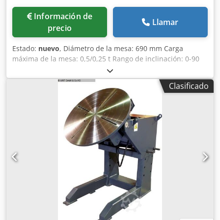
Información de
Llamar
precio
Estado:
nuevo
, Diámetro de la mesa: 690 mm Carga
máxima de la mesa: 0,5/0,25 t Rango de inclinación: 0-90
grados (con ajuste motorizado) Velocidad de rotación: 0,2 -
2,5 rpm Diámetro del agujero del eje: 100 mm Par de
Clasificado
torsión: 375 Nm Corriente de soldadura: 500 amperios
Tensión de alimentación: 230 voltios Peso: 290 kg Dedpefv
Aykofx Am Asck Dimensiones (largo x ancho x alto): 800 x
750 x 750 mm Mesa giratoria para soldadura, con: - Pedal -
Inclinación motorizada - Velocidad ajustable de forma
continua - Transmisión de corriente de soldadura de 500
amperios