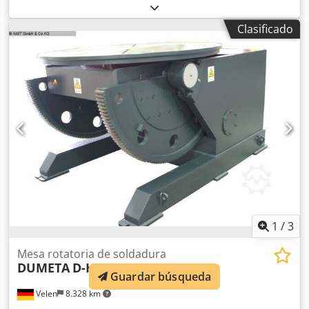
0,05 - 0,5 RPM Par de torsión: 8000 Nm Potencia del motor:
1,1 / 1,5 kW Corriente de soldadura: 700 amperios • Caja
Clasificado
de cambios autoblocante, por lo que no hay movimiento
de avance ni retroceso en caso de carga excéntrica. •
Componentes electrónicos de Schneider, Siemens y Delta.
• Velocidad continua regulada por frecuencia de la mesa
giratoria. • Alta estabilidad gracias a la construcción
robusta. • Transmisión de la corriente de soldadura.
Dcedpfefv Ax Rjx Am Ajk • Certificado CE. • Excelente
relación calidad-precio. • La serie D-HBE se suministra
como versión estándar con un mando a distancia por cable
y con un interruptor de pedal. No se incluyen imágenes
originales. Sin embargo, el diseño es idéntico.
1
/
3
Mesa rotatoria de soldadura
DUMETA
D-HB-50
Guardar búsqueda
Velen
8.328 km