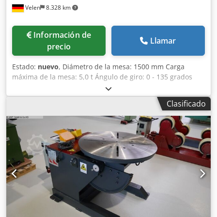
Velen
8.328 km
Información de
Llamar
precio
Estado:
nuevo
, Diámetro de la mesa: 1500 mm Carga
máxima de la mesa: 5,0 t Ángulo de giro: 0 - 135 grados
Velocidad de rotación: 0,05 - 0,5 RPM Par de torsión en el
plato: 10000 Nm Dedpfjfv Axfjx Am Ajck Diámetro del
Clasificado
orificio central de la mesa: 200 mm Corriente de
soldadura: 700 amperios Potencia total requerida: 1,5 + 3,0
kW Peso de la máquina: aproximadamente t MESA
GIRATORIA INCLINABLE CON GRAN ORIFICIO CENTRAL 
Sistema de engranajes autoblocante, sin deslizamiento
previo ni posterior bajo carga excéntrica.  Componentes
electrónicos de Siemens y Schneider.  Control de
frecuencia, regulación de velocidad muy precisa.  Plato
giratorio con gran orificio central y ranuras en T.  Alta
estabilidad gracias a un diseño inteligente.  Certificado CE.
 Excelente relación calidad-precio.  La serie D-TLP se