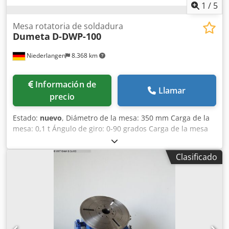
1
/
5
Mesa rotatoria de soldadura
Dumeta
D-DWP-100
Niederlangen
8.368 km
Información de
Llamar
precio
Estado:
nuevo
, Diámetro de la mesa: 350 mm Carga de la
mesa: 0,1 t Ángulo de giro: 0-90 grados Carga de la mesa
en posición horizontal: 100 kg Carga de la mesa en
posición vertical: 50 kg Dcjdpfx Ajgvkk Nem Ask Diámetro
Clasificado
del orificio: 30 mm Velocidad de rotación de la mesa: 0,5 -
5 rpm Voltaje: 230 V Potencia total requerida: 0,2 kW Peso
de la máquina: aprox. 0,2 t Espacio requerido: aprox. 0,5 x
0,5 x 0,5 m Mesa de soldadura con eje hueco D-DWP Mesa
giratoria y basculante con orificio para girar, inclinar y
soldar piezas pequeñas de hasta 100 kg. - Eje de giro e
inclinación - Velocidad regulable de forma continua -