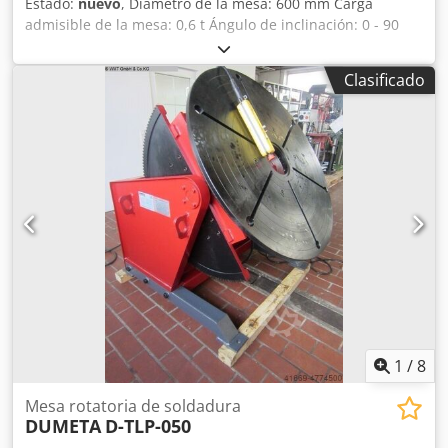
Estado:
nuevo
, Diámetro de la mesa: 600 mm Carga
admisible de la mesa: 0,6 t Ángulo de inclinación: 0 - 90
grados Dsdpfxefv Awzs Am Aock Velocidad: 0,1 - 1,8 rpm
Par en el plato: 450 Nm Diámetro del orificio pasante en la
Clasificado
mesa: 80 mm Corriente de soldadura: 500 amperios
Consumo total de energía: 0,18 + 0,18 kW Peso de la
máquina: aproximadamente t MESA GIRATORIA
INCLINABLE CON GRAN ORIFICIO PASANTE • Transmisión
autobloqueante, sin deslizamiento hacia adelante ni hacia
atrás bajo carga excéntrica. • Componentes electrónicos de
Siemens y Schneider. • Controlado por frecuencia,
regulación de velocidad muy precisa. • Plato giratorio con
gran orificio pasante y ranuras en T. • Alta estabilidad
gracias a un diseño inteligente. • Certificado CE. • Muy
buena relación calidad-precio. • La serie D-TLP se
suministra con control remoto y pedal (izquierda/derecha).
1
/
8
Mesa rotatoria de soldadura
DUMETA
D-TLP-050