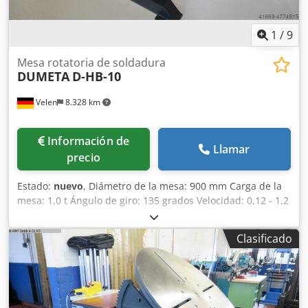
suministra con mando a distancia y pedal
(izquierda/derecha). No se incluyen imágenes originales.
Sin embargo, el diseño es idéntico.
1
/
9
Mesa rotatoria de soldadura
DUMETA
D-HB-10
Velen
8.328 km
Información de
Llamar
precio
Estado:
nuevo
, Diámetro de la mesa: 900 mm Carga de la
mesa: 1,0 t Ángulo de giro: 135 grados Velocidad: 0,12 - 1,2
rpm Altura de la mesa giratoria: 820 mm Corriente de
soldadura: 500 amperios Consumo total de energía: 0,75 +
Clasificado
0,55 kW Peso de la máquina: aproximadamente 1,1 t
Espacio requerido: aproximadamente 1,5 x 1,0 x 0,9 m •
Transmisión autobloqueante, por lo que no hay
movimiento previo ni posterior en caso de carga
excéntrica. • Componentes electrónicos de Schneider,