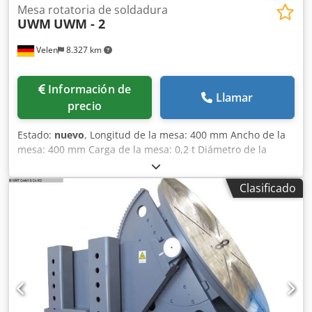
Mesa rotatoria de soldadura
UWM
UWM - 2
Velen
8.327 km
Información de
Llamar
precio
Estado:
nuevo
, Longitud de la mesa: 400 mm Ancho de la
mesa: 400 mm Carga de la mesa: 0,2 t Diámetro de la
mesa: 400 mm Rango de giro: 90 grados Dedpfx Amofv Azzj
Aock Velocidad: 0,2 - 2 RPM, ajustable de forma continua
Clasificado
Carga vertical de la mesa: 100 kg Potencia total requerida:
220 kW Peso de la máquina: aprox. 0,065 t Espacio
requerido: aprox. 0,56 x 0,42 x 0,46 m Mesa giratoria de
soldadura con: - Interruptor de pedal - Inclinación/giro
manual - Velocidad ajustable de forma continua -
Capacidad de transmisión de corriente de soldadura de
400 amperios Máquina de demostración. La
documentación está disponible solo en inglés.