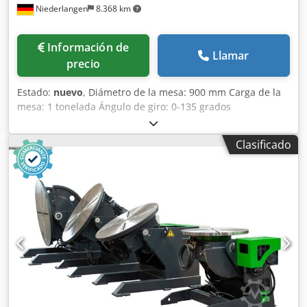
Niederlangen
8.368 km
Información de
Llamar
precio
Estado:
nuevo
, Diámetro de la mesa: 900 mm Carga de la
mesa: 1 tonelada Ángulo de giro: 0-135 grados
Excentricidad: 200 mm Velocidad de rotación de la mesa:
0,12 - 1,2 RPM Par de torsión: 2000 N/m Potencia total
Clasificado
requerida: 0,75 kW Espacio requerido: aproximadamente
1,5 x 1,020 x 0,9 m Dcjdpfx Aogvkiksm Ask La mesa
basculante y giratoria D-HB, gracias a su construcción
robusta, ofrece una gran estabilidad y, por lo tanto, es
especialmente adecuada para tareas de posicionamiento
pesadas y precisas, así como para trabajos de soldadura
circular. Características: - Fácil instalación - Permite
aumentar la producción - Mejora la calidad de la
soldadura gracias a una posición óptima y un control
preciso de la velocidad - Reduce las horas de uso de la
grúa y el tiempo de manipulación, al tiempo que mejora la