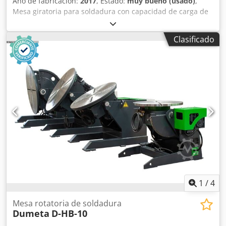
Año de fabricación:
2017
, Estado:
muy bueno (usado)
,
Mesa giratoria para soldadura con capacidad de carga de
100 kg. Velocidad de 0,12 a 1,2 RPM. Diámetro del disco:
400 mm. Inclinación ajustable de forma continua. Incluye
Clasificado
mando a distancia de pedal. Dsdpjdt Rhasfx Am Ajck
1
/
4
Mesa rotatoria de soldadura
Dumeta
D-HB-10