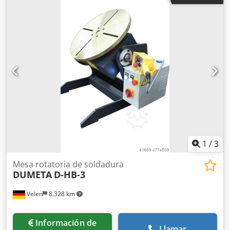
soldadura: 1000 amperios Dcedpfx Ajfv Axmjm Ajk Potencia
total requerida: 5,5 + 11,0 kW Peso de la máquina:
aproximadamente t MESA GIRATORIA INCLINABLE CON
ORIFICIO CENTRAL DE GRAN TAMAÑO • Sistema de
engranajes autoblocante, sin movimientos previos ni
posteriores con carga excéntrica. • Componentes
electrónicos de Siemens y Schneider. • Control de
frecuencia, regulación de velocidad muy precisa. • Plato
giratorio con orificio central de gran tamaño y ranuras en
T. • Alta estabilidad gracias a un diseño bien pensado. •
Certificado CE. • Excelente relación calidad-precio. • La
serie D-TLP se suministra con control remoto y pedal
(izquierda/derecha). No se incluyen imágenes originales.
Sin embargo, el diseño es idéntico.
1
/
3
Mesa rotatoria de soldadura
DUMETA
D-HB-3
Velen
8.328 km
Información de
Llamar