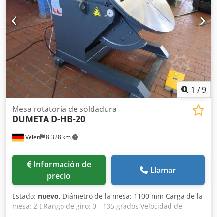
Siemens y Delta. • Velocidad variable controlada por
frecuencia de la mesa giratoria. • Alta estabilidad gracias a
la robusta construcción. Dcsdpofv Axxsfx Am Aek •
Transmisión de la corriente de soldadura. • Certificado CE.
• Excelente relación calidad-precio. • La serie D-HBE se
suministra en su versión estándar con un mando a
distancia por cable y con un pedal.
1
/
9
Mesa rotatoria de soldadura
DUMETA
D-HB-20
Velen
8.328 km
Información de
Llamar
precio
Estado:
nuevo
, Diámetro de la mesa: 1100 mm Carga de la
mesa: 2 t Rango de giro: 0 - 135 grados Velocidad de
rotación: 0,1 - 1,0 RPM Par de torsión: 4000 Nm Potencia