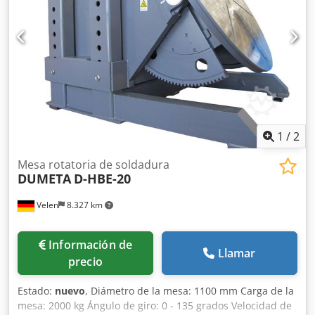
regulada por frecuencia de la mesa giratoria. - Alta
estabilidad gracias a la construcción robusta. - Certificado
CE. La serie D-HBE se suministra en su versión estándar
con un mando a distancia por cable y un interruptor de
pedal. Transmisión de corriente de soldadura para un
máximo de 500 amperios.
1
/
2
Mesa rotatoria de soldadura
DUMETA
D-HBE-20
Velen
8.327 km
Información de
Llamar
precio
Estado:
nuevo
, Diámetro de la mesa: 1100 mm Carga de la
mesa: 2000 kg Ángulo de giro: 0 - 135 grados Velocidad de