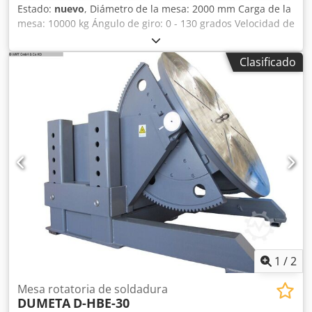
Estado:
nuevo
, Diámetro de la mesa: 2000 mm Carga de la
mesa: 10000 kg Ángulo de giro: 0 - 130 grados Velocidad de
rotación: 0,02 - 0,2 rpm Ajuste de altura: 1450 - 2200 mm
Par en el plato giratorio: 20000 Nm Potencia del motor: 1,5
Clasificado
/ 2,0 kW Corriente de soldadura: 1000 amperios - Ajuste de
altura manual. Dcjdpfofv Ay Ijx Am Aok - Sistema de
engranajes autoblocante, lo que minimiza el juego y el
retroceso en caso de carga excéntrica. - Componentes
electrónicos de Schneider, Siemens y Delta. - Velocidad
variable y continua del plato giratorio mediante control de
frecuencia. - Alta estabilidad gracias a la robusta
construcción. - Certificación CE. La serie D-HBE se
suministra en su versión estándar con un mando a
distancia por cable y un pedal.
1
/
2
Mesa rotatoria de soldadura
DUMETA
D-HBE-30