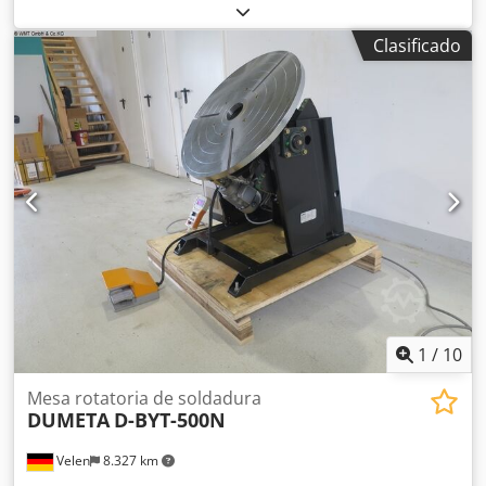
rotación: 0,1 - 1,0 RPM Ajuste de altura: 1100 - 1550 mm
Par de torsión en el plato giratorio: 4000 Nm Potencia del
Clasificado
motor: 1,1 / 0,75 kW Corriente de soldadura: 500 amperios
- Ajuste de altura manual. - Transmisión autoblocante, lo
que reduce al mínimo el movimiento hacia adelante y
hacia atrás en caso de carga excéntrica. - Componentes
electrónicos de Schneider, Siemens y Delta. - Velocidad
variable y continua del plato giratorio, controlada por
frecuencia. Dcjdpfxjfv Ayvj Am Ajk - Alta estabilidad gracias
a la construcción robusta. - Certificado CE. La serie D-HBE
se suministra como versión estándar con un mando a
distancia por cable y un interruptor de pedal. Transmisión
de la corriente de soldadura para un máximo de 500
amperios.
1
/
10
Mesa rotatoria de soldadura
DUMETA
D-BYT-500N
Velen
8.327 km