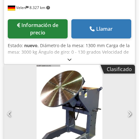
Velen
8.327 km
Información de
Llamar
precio
Estado:
nuevo
, Diámetro de la mesa: 1300 mm Carga de la
mesa: 3000 kg Ángulo de giro: 0 - 130 grados Velocidad de
rotación: 0,05 - 0,5 RPM Dcedpfjfv Ayysx Am Ajk Ajuste de
altura: 1200 - 1800 mm Par en el plato giratorio: 6000 Nm
Clasificado
Potencia del motor: 1,1 / 1,1 kW Corriente de soldadura:
700 amperios - Ajuste de altura manual. - Transmisión
autoblocante, por lo que presenta un mínimo juego hacia
adelante y hacia atrás cuando la carga es excéntrica. -
Componentes electrónicos de Schneider, Siemens y Delta.
- Velocidad variable y continua del plato giratorio,
controlada por frecuencia. - Alta estabilidad gracias a su
robusta construcción. - Certificado CE. La serie D-HBE se
suministra como versión estándar con un control remoto
por cable y un pedal. Transferencia de corriente de
soldadura para un máximo de 500 amperios.