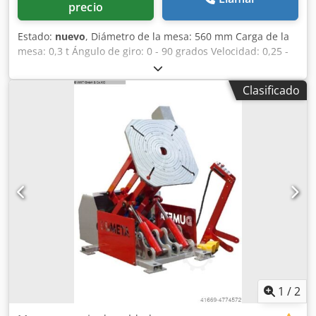
precio
Estado:
nuevo
, Diámetro de la mesa: 560 mm Carga de la
mesa: 0,3 t Ángulo de giro: 0 - 90 grados Velocidad: 0,25 -
4,0 RPM Par de torsión: 360 Nm Corriente de soldadura:
500 amperios Consumo total de energía: 0,4 / manual kW
Clasificado
Dsdpfx Asfv Axqom Aock • Caja de cambios autoblocante,
por lo que no hay movimiento de avance ni retroceso con
carga excéntrica. • Componentes electrónicos de
Schneider, Siemens y Delta. • Velocidad variable
controlada por frecuencia del plato giratorio. • Alta
estabilidad gracias a la construcción robusta. •
Transferencia de corriente de soldadura. • Certificado CE. •
Excelente relación calidad-precio. • La serie D-HBE se
suministra como versión estándar con un mando a
distancia por cable y un pedal.
1
/
2