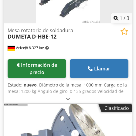
1
/
3
Mesa rotatoria de soldadura
DUMETA
D-HBE-12
Velen
8.327 km
Información de
Llamar
precio
Estado:
nuevo
, Diámetro de la mesa: 1000 mm Carga de la
mesa: 1200 kg Ángulo de giro: 0-135 grados Velocidad de
rotación: 0,1-1,0 rpm Ajuste de altura: 1000-1450 mm Par
en la mesa giratoria: 2000 Nm Potencia del motor: 0,75 /
Clasificado
0,55 kW Corriente de soldadura: 500 amperios - Ajuste de
altura manual. Dsdpfx Amjfv Ayrs Ajck - Transmisión
autoblocante, lo que minimiza el juego y el retroceso en
caso de carga excéntrica. - Componentes electrónicos de
Schneider, Siemens y Delta. - Velocidad continua y