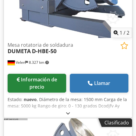
1
/
2
Mesa rotatoria de soldadura
DUMETA
D-HBE-50
Velen
8.327 km
Información de
Llamar
precio
Estado:
nuevo
, Diámetro de la mesa: 1500 mm Carga de la
mesa: 5000 kg Rango de giro: 0 - 130 grados Dcodjfv Ay
Djpfx Am Aek Velocidad de rotación: 0,05 - 0,5 rpm Ajuste
de altura: 1300 - 2050 mm Par en el plato giratorio: 10000
Clasificado
Nm Potencia del motor: 1,5 / 1,5 kW Corriente de
soldadura: 1000 amperios - Ajuste de altura manual. -