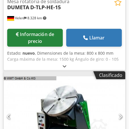
Mesa rotatoria de soldadura
DUMETA
D-TLP-HE-15
Velen
8.328 km
Información de
Llamar
precio
Estado:
nuevo
, Dimensiones de la mesa: 800 x 800 mm
Carga máxima de la mesa: 1500 kg Ángulo de giro: 0 - 105
grados Velocidad de giro: 0,15 - 1 RPM Ajuste de altura:
672 - 1180 mm Diámetro del husillo hueco: mm Corriente
Clasificado
de soldadura: 500 amperios Djdpfsfv Azpjx Am Asck Par de
apriete en la placa de sujeción: 3000 Nm Potencia total
requerida: 0,75 kW Espacio necesario: aproximadamente
1560x1120x750 m Características:  Fabricado en la UE 
Transmisión autobloqueante, por lo que no hay
movimientos de avance ni retroceso en caso de carga
excéntrica  El ajuste de altura hidráulico permite un
posicionamiento casi ilimitado  Componentes electrónicos
de alta calidad de Schneider/Siemens/Delta  Velocidad