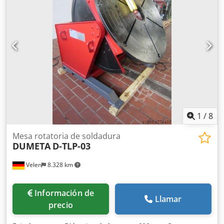
eje hueco Capacidad: 100 kg Con orificio pasante Eje de
giro e inclinación Velocidad regulable de forma continua
Modelo compacto Incluye pedal
1
/
8
Mesa rotatoria de soldadura
DUMETA
D-TLP-03
Velen
8.328 km
Información de
Llamar
precio