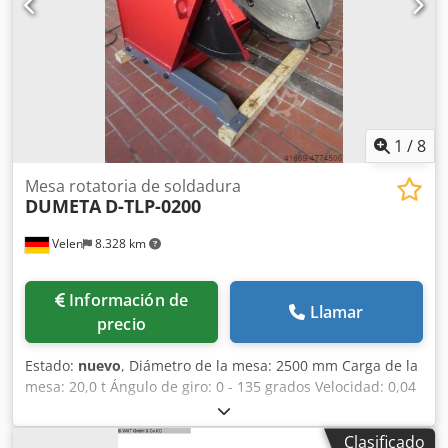
gracias a su robusta construcción. - Certificado CE. La serie
D-HBE se suministra en su versión estándar con un control
remoto por cable y un pedal. Transferencia de corriente de
soldadura para un máximo de 500 amperios.
1
/
8
Mesa rotatoria de soldadura
DUMETA
D-TLP-0200
Velen
8.328 km
Información de
Llamar
precio
Estado:
nuevo
, Diámetro de la mesa: 2500 mm Carga de la
mesa: 20,0 t Ángulo de giro: 0 - 135 grados Velocidad: 0,04
- 0,4 rpm Par en el plato giratorio: 40000 Nm Diámetro del
orificio central de la mesa: 200 mm Corriente de
Clasificado