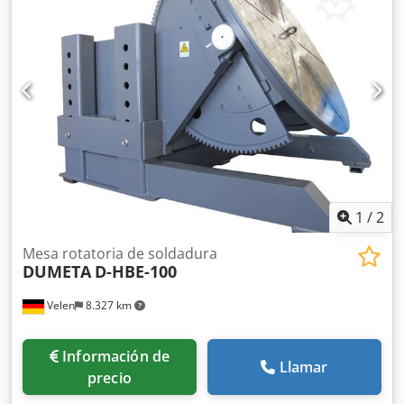
Transmisión autoblocante, por lo que apenas hay juego
hacia adelante o hacia atrás con carga excéntrica. -
Componentes electrónicos de Schneider, Siemens y Delta.
- Velocidad variable y continua del plato giratorio, regulada
por frecuencia. - Alta estabilidad gracias a su construcción
robusta. - Certificado CE. La serie D-HBE se suministra en
su versión estándar con un mando a distancia por cable y
un pedal.
1
/
2
Mesa rotatoria de soldadura
DUMETA
D-HBE-100
Velen
8.327 km
Información de
Llamar
precio