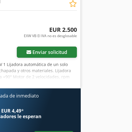
1
productos de la industria Lukas van
EUR 2.500
EXW VB El IVA no es desglosable
Enviar solicitud
 1 Lijadora automática de un solo
hapada y otros materiales. Lijadora
° a +90° Motor de 2 velocidades, rpm
mática con velocidad variable Guía de
e extracción 100 mm Dimensiones
ada de inmediato
 EUR 4,49
*
radores
le esperan