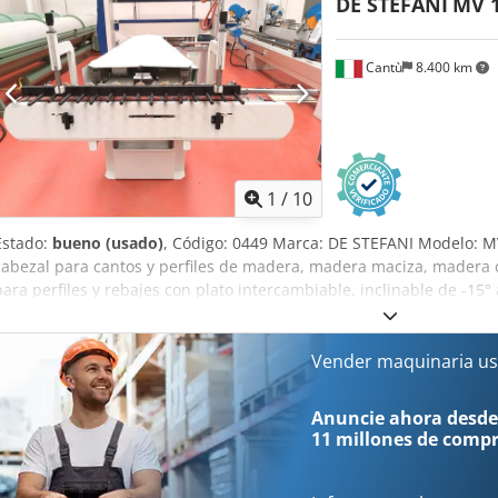
DE STEFANI
MV 
de vehículos usados posibles en cualquier momento para todos los 
Rossum
Cantù
8.400 km
1
/
10
Estado:
bueno (usado)
, Código: 0449 Marca: DE STEFANI Modelo: MV
cabezal para cantos y perfiles de madera, madera maciza, madera c
para perfiles y rebajes con plato intercambiable, inclinable de -15
710/1420 – Cv 1,3 – 2,5 Altura de trabajo mm 100 Alimentación auto
entrada ajustable Aire comprimido 6 atm Diámetro de la salida d
totales mm 2100 x 1600 x 1350 h Cedpjzmyp Aofx Afnjrf Peso kg 950
Vender maquinaria us
Anuncie ahora desde
11 millones de comp