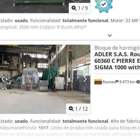
1
/
9
Estado:
usado
, Funcionalidad:
totalmente funcional
, Motor: 22 kW
Longitud: 2500 mm Csdpsri R Dusfx Afnjrf
Bloque de hormigón
ADLER S.A.S. Rou
60360 C
PIERRE 
SIGMA 1000 wit
Kaunas
9.473 km
1
/
12
Estado:
usado
, Funcionalidad:
totalmente funcional
, Año de fabric
máquina/vehículo:
1017
, Línea de producción usada para bloques d
línea se utilizaba para producir bloques de hormigón utilizando arc