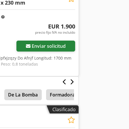
0 x 230 mm
m
EUR 1.900
precio fijo IVA no incluído
Enviar solicitud
dpfxjzqzy Do Afnjf Longitud: 1700 mm
Peso: 0,8 toneladas
De La Bomba
Formadora De
Contactor De
Clasificado