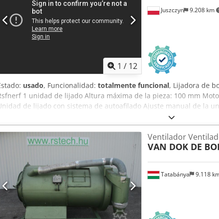
Juszczyn
9.208 km
1
/
12
Estado:
usado
, Funcionalidad:
totalmente funcional
, Lijadora de 
Rsfnerf 1 unidad de lijado Altura máxima de la pieza: 100 mm Motor
Unidad de lijado con sistema de autoafilado Ajuste manual de la un
ángulo de la unidad Unidad de lijado con oscilación Velocidad de 
Motor de avance de 0,74 kW
Ventilador Ventila
VAN DOK DE BO
Tatabánya
9.118 k