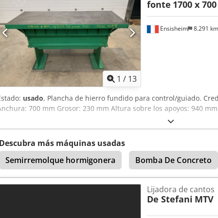
fonte
1700 x 70
Ensisheim
8.291 k
1
/
13
Estado:
usado
, Plancha de hierro fundido para control/guiado. Cre
Anchura: 700 mm Grosor: 230 mm Altura sobre los apoyos: 940 mm 
Descubra más máquinas usadas
Semirremolque hormigonera
Bomba De Concreto
Lijadora de cantos
De Stefani
MTV