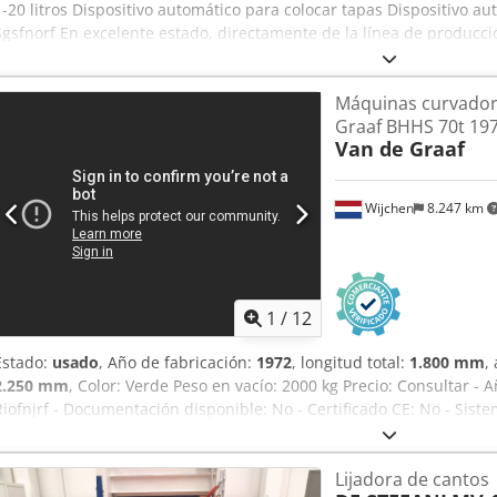
1-20 litros Dispositivo automático para colocar tapas Dispositivo a
Sgsfnorf En excelente estado, directamente de la línea de producci
Máquinas curvador
Graaf BHHS 70t 19
Van de Graaf
Wijchen
8.247 km
1
/
12
Estado:
usado
, Año de fabricación:
1972
, longitud total:
1.800 mm
,
2.250 mm
, Color: Verde Peso en vacío: 2000 kg Precio: Consultar -
Riofnjrf - Documentación disponible: No - Certificado CE: No - Sist
Dimensiones de transporte: 1800 mm x 2250 mm x 1400 mm (largo x 
[kg]: 2000 kg - Paquetes de transporte [unidades]: 1 Información fin
Lijadora de cantos
incluye el IVA IVA/Régimen de recargo del IVA: El IVA es deducible 