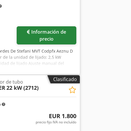
Información de
precio
bordes De Stefani MVT Codpfx Aeznu D
 de la unidad de lijado: 2,5 kW
idad de lijado Ajuste manual del
avance regulable mediante variador
Clasificado
dor de tubo
ER
22 kW (2712)
m
EUR 1.800
precio fijo IVA no incluído