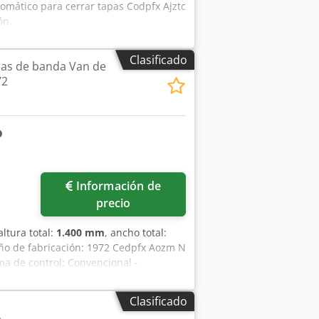
utomático para cerrar tapas Codpfx Ajztc
ón.
Clasificado
as de banda Van de
72
Información de
precio
 altura total:
1.400 mm
, ancho total:
 Año de fabricación: 1972 Cedpfx Aozm N
ema de control: Convencional -
ancho x alto) - Peso de transporte
anciera IVA: El precio indicado no
Clasificado
para las empresas Entrega y aceptación