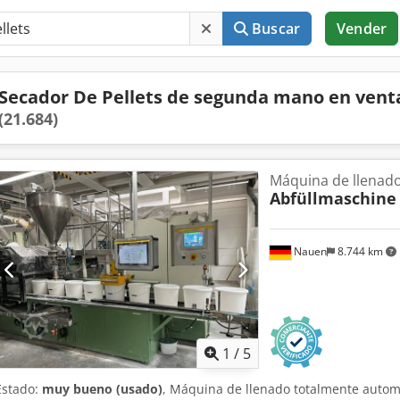
Buscar
Vender
Secador De Pellets de segunda mano en vent
(21.684)
Máquina de llenado
Abfüllmaschine
Nauen
8.744 km
1
/
5
Estado:
muy bueno (usado)
, Máquina de llenado totalmente autom