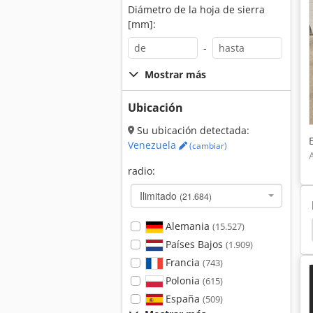
Diámetro de la hoja de sierra
[mm]:
-
Mostrar más
Ubicación
Su ubicación detectada:
Venezuela
(cambiar)
radio:
Ilimitado
(21.684)
Alemania
(15.527)
t
Holzkraft Kgz 3050
Rectificadora De Perfiles
Países Bajos
(1.909)
Francia
(743)
Polonia
(615)
España
(509)