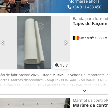
Informarse ahora
+34 911 433 456
Banda para formad
Tapis de Façon
Charleroi
8.130 km
1
/
7
Año de fabricación:
2026
, Estado:
nuevo
, Se vende un importante 
barras. Marcas disponibles: - MAJOR - BONGARD - MERAND TENO
BERTRAND EUROMAP - JAC - PANIRECORD F73 - PANIRECORD F60/F57
Precios unitarios y al por mayor. Se venden en kits completos para
Aozqt Tcofnsf - Banda delantera - Banda trasera - Banda inferior d
Mármol de control/
Marbre de contr