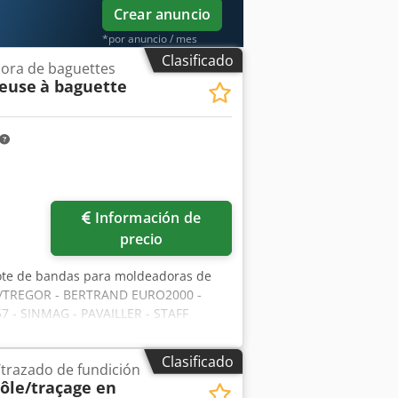
Crear anuncio
*por anuncio / mes
Clasificado
ora de baguettes
neuse
à baguette
Información de
precio
lote de bandas para moldeadoras de
R/TREGOR - BERTRAND EURO2000 -
 - SINMAG - PAVAILLER - STAFF
 una moldeadora, que incluyen: Crjdpfx
e refuerzo - Banda de recepción
Clasificado
trazado de fundición
ôle/traçage en