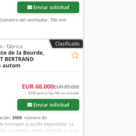
Enviar solicitud
 Diámetro del ventilador: 700 mm
Clasificado
 - fábrica
te de la Bourde,
ET BERTRAND
h autom
EUR 68.000
EUR 89.000
EXW precio fijo IVA no incluído
Enviar solicitud
ación:
2009
, número de
e hormigón (y arcilla expandida). La
illa expandida. Desde 2023-08, la línea