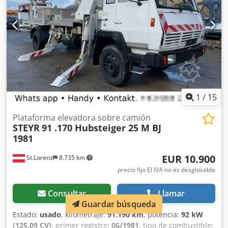
1
/
15
Plataforma elevadora sobre camión
STEYR
91 .170 Hubsteiger 25 M BJ
1981
EUR 10.900
St.Lorenz
8.735 km
precio fijo El IVA no es desglosable
Consultar
Llamar
Guardar búsqueda
Estado:
usado
, kilometraje:
91.190 km
, potencia:
92 kW
(125,09 CV)
, primer registro:
06/1981
, tipo de combustible: