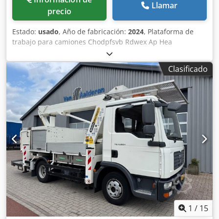
Llamar
precio
Estado:
usado
, Año de fabricación:
2024
, Plataforma de
trabajo para camiones Chodpfsvb Rdwex Ap Hea
Clasificado
1
/
15