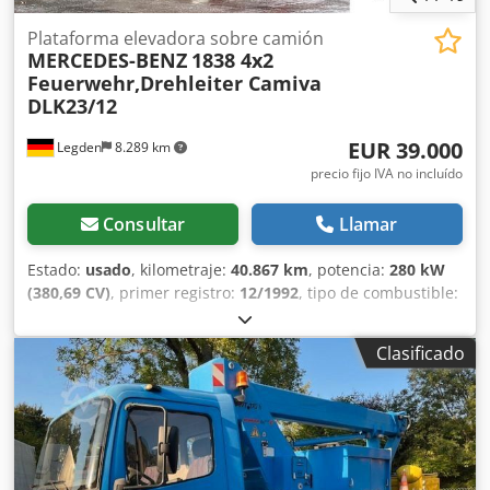
Plataforma elevadora sobre camión
MERCEDES-BENZ
1838 4x2
Feuerwehr,Drehleiter Camiva
DLK23/12
EUR 39.000
Legden
8.289 km
precio fijo IVA no incluído
Consultar
Llamar
Estado:
usado
, kilometraje:
40.867 km
, potencia:
280 kW
(380,69 CV)
, primer registro:
12/1992
, tipo de combustible:
diésel
, peso total:
16.000 kg
, configuración de ejes:
2 ejes
,
color:
rojo
, tipo de engranaje:
mecánico
, * Escalera
Clasificado
giratoria de bomberos * 3 asientos * Cambio
semiautomático * 100 km/h * Radio CD * Suspensión de
ballestas ----Número interno de vehículo: 11547-----Salvo
errores y venta intermedia Csdpfx Ajxy Egyjp Hjha ¡Soporte
por WhatsApp disponible! Si tiene preguntas sobre el
vehículo o necesita más información, no dude en