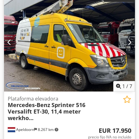
1
/
7
Plataforma elevadora
Mercedes-Benz
Sprinter 516
Versalift ET-30, 11,4 meter
werkho...
EUR 17.950
Apeldoorn
8.267 km
precio fijo IVA no incluído