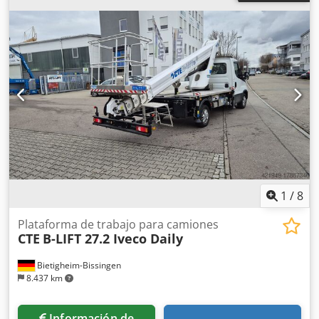
de marchas:
6
, clase de emisión:
Euro 5
, amortiguación:
acero
, Año de fabricación:
2015
, Equipamiento:
aire
acondicionado, regulación eléctrica de las ventanillas
,
Información técnica Número de cilindros: 4 Cilindrada del
motor: 2.998 cm³ Tren de transmisión Tracción: Rueda Tipo
de motor: Iveco F1CFL411G*C Configuración del eje Medida
de los neumáticos: 225/75R16c Suspensión: Suspensión de
ballestas Eje trasero: Neumáticos dobles Pesos Peso en
vacío: 6.740 kg Carga útil: 260 kg Peso máximo autorizado:
7.000 kg Funcionalidad Chodpfezk Dudex Ap Hja Altura de
trabajo: 2 cm = Opciones y accesorios adicionales = - Toma
de fuerza (PTO)
1
/
8
Plataforma de trabajo para camiones
CTE
B-LIFT 27.2 Iveco Daily
Bietigheim-Bissingen
8.437 km
Información de