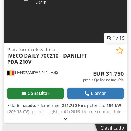
(PTO)
1
/
15
Plataforma elevadora
IVECO
DAILY 70C210 - DANILIFT
PDA 210V
EUR 31.750
HANDZAME
8.042 km
precio fijo IVA no incluído
Consultar
Llamar
Estado:
usado
, kilometraje:
211.750 km
, potencia:
154 kW
(209,38 CV)
, primer registro:
01/2016
, tipo de combustible:
diésel
, tamaño del neumático:
225/75R16c
, configuración
de ejes:
4x2
, distancia entre ejes:
4.350 mm
, combustible:
Clasificado
diésel
, color:
blanco
, tipo de engranaje:
mecánico
, número