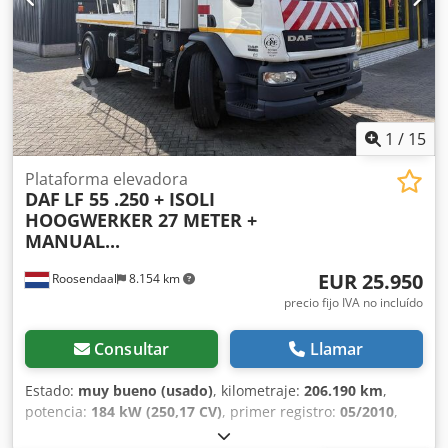
transacción! - No es posible reservar vehículos sin un
depósito. - Se reserva el derecho a errores tipográficos y
de texto en todos los vehículos ofrecidos.
1
/
15
Plataforma elevadora
DAF
LF 55 .250 + ISOLI
HOOGWERKER 27 METER +
MANUAL...
EUR 25.950
Roosendaal
8.154 km
precio fijo IVA no incluído
Consultar
Llamar
Estado:
muy bueno (usado)
, kilometraje:
206.190 km
,
potencia:
184 kW (250,17 CV)
, primer registro:
05/2010
,
tipo de combustible:
diésel
, configuración de ejes:
4x2
,