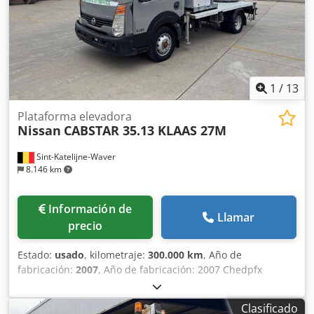
1
/
13
Plataforma elevadora
Nissan
CABSTAR 35.13 KLAAS 27M
Sint-Katelijne-Waver
8.146 km
Información de
Llamar
precio
Estado:
usado
, kilometraje:
300.000 km
, Año de
fabricación:
2007
, Año de fabricación: 2007 Chedpfx
Apjzrhgmj Hja
Clasificado