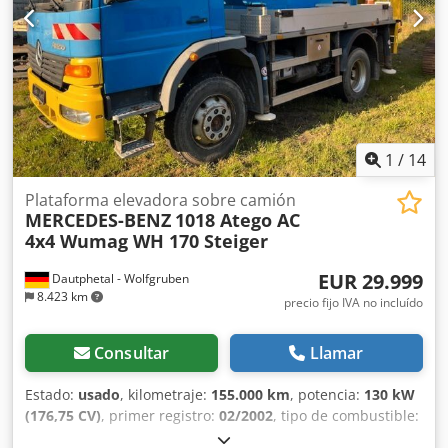
escribirnos cómodamente por WhatsApp Whatsapp
Whatsapp
1
/
14
Plataforma elevadora sobre camión
MERCEDES-BENZ
1018 Atego AC
4x4 Wumag WH 170 Steiger
EUR 29.999
Dautphetal - Wolfgruben
8.423 km
precio fijo IVA no incluído
Consultar
Llamar
Estado:
usado
, kilometraje:
155.000 km
, potencia:
130 kW
(176,75 CV)
, primer registro:
02/2002
, tipo de combustible:
diésel
, peso total:
10.500 kg
, configuración de ejes:
2 ejes
,