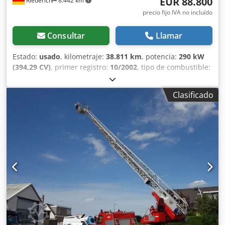
EUR 88.800
Riederich
8.442 km
precio fijo IVA no incluído
Consultar
Llamar
Estado:
usado
, kilometraje:
38.811 km
, potencia:
290 kW
(394,29 CV)
, primer registro:
10/2002
, tipo de combustible:
diésel
, peso total:
26.000 kg
, configuración de ejes:
3 ejes
,
color:
rojo
, tipo de engranaje:
semiautomático
, clase de
Clasificado
emisión:
Euro 3
, Año de fabricación:
2002
, Equipamiento:
Programa electrónico de estabilidad (ESP)
, * ACTROS
2640 L VEHÍCULO DE BOMBEROS * BOMBA CONTRA
INCENDIOS ZIEGLER TMB F42 RL * PLATAFORMA
ELEVADORA BRONTO SKYLIFT F42 AG SUIZA-815 Rümlang *
Altura de trabajo máx. 42 m + alcance lateral 21,20 m *
Carga de la cesta 400 kg para máx. 4 personas * Vehículo
anterior del servicio de bomberos industriales de DAIMLER
AG * N° de vehículo para consultas de clientes: 3259 * Eje
trasero direccional Telligent, accionamiento hidráulico *
Suspensión neumática en el eje trasero * Bloqueo de
diferencial en el eje trasero * Sistema de control