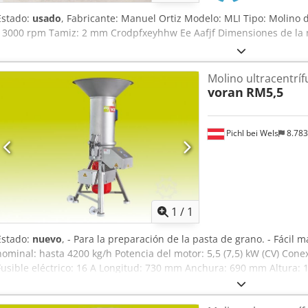
Estado:
usado
, Fabricante: Manuel Ortiz Modelo: MLI Tipo: Molino d
/ 3000 rpm Tamiz: 2 mm Crodpfxeyhhw Ee Aafjf Dimensiones de la m
Molino ultracentrí
voran
RM5,5
Pichl bei Wels
8.78
Pedir m
1
/
1
Estado:
nuevo
, - Para la preparación de la pasta de grano. - Fácil
nominal: hasta 4200 kg/h Potencia del motor: 5,5 (7,5) kW (CV) Conexi
Fusible eléctrico: 16 A Longitud: 730 mm Anchura: 690 mm Altura: 
1410 mm Peso: 88 kg Crsdpsb I Sxkjfx Aafjf Material: 1.4301 / AISI 3
mm Alcance del suministro: tamiz cortador de 9 mm.