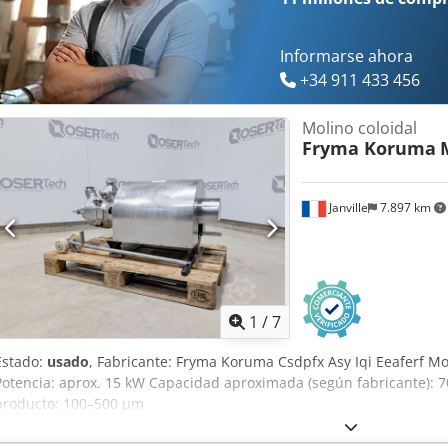
Informarse ahora
+34 911 433 456
Molino coloidal
Fryma Koruma
Janville
7.897 km
1
/
7
Estado:
usado
, Fabricante: Fryma Koruma Csdpfx Asy Iqi Eeaferf M
Potencia: aprox. 15 kW Capacidad aproximada (según fabricante): 7
producto: 100–500 µm