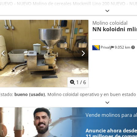
NUEVO - NUEVO Molino de cereales Mockmill Lino 200 NUEVO - NUE
legumbres y especias Molino de mesa, modelo Lino 200 Turbina de
aproximadamente 200 g/minuto Crsdpfefxk Tqjx Aafef Ajuste del gr
Molino coloidal
continua, desde muy fino hasta grueso Conexión de 220 V Dimensio
NN
koloidni mli
profundidad x alto) Molino NUEVO con garantía y servicio técnico ¡V
cuenta con una zona de demostración de panadería y una amplia 
panaderías!
Privalj
9.052 km
1
/
6
Estado:
bueno (usado)
, Molino coloidal operativo y en buen estad
Vende molinos para a
Anuncie ahora desde
11 millones de comp