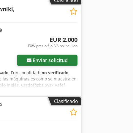
Clasificado
wniki,
EUR 2.000
EXW precio fijo IVA no incluído
Enviar solicitud
sado
, Funcionalidad:
no verificado
,
de las máquinas es como se muestra en
lo inglés. Crsdpfozbz Svsx Aafef
Clasificado
s