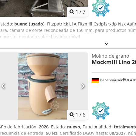
1
/
7
Estado:
bueno (usado)
, Fitzpatrick L1A Fitzmill Csdpfsrxdp Nsx Aafj
cara, cámara de corte redondeada de 150 mm, para productos húme
repuesto, montado sobre bastidor móvil
Molino de grano
Mockmill
Lino 
Babenhausen
8.43
1
/
6
Año de fabricación:
2026
, Estado:
nuevo
, Funcionalidad:
totalmente
frecuencia de entrada:
50 Hz
, Certificado DGUV hasta:
08/2027
, nú