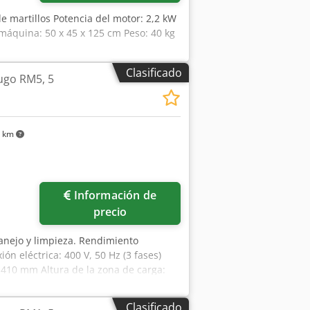
e martillos Potencia del motor: 2,2 kW
áquina: 50 x 45 x 125 cm Peso: 40 kg
Clasificado
fugo RM5, 5
3 km
ás fotos
Información de
precio
 manejo y limpieza. Rendimiento
ón eléctrica: 400 V, 50 Hz (3 fases)
1410 mm Altura de la zona de carga:
04 Altura de descarga de la pasta: 470
Clasificado