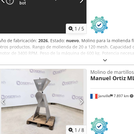
1
/
5
Año de fabricación:
2026
, Estado:
nuevo
, Molino para la molienda f
otros productos. Rango de molienda de 20 a 120 mesh. Capacidad d
motor de 3400 RPM. Peso de la máquina de 600 kg. Potencia necesa
máquina: 11 kW. La máquina cuenta con un sistema adicional de extr
máquina está fabricada en acero inoxidable SUS304. Crodpfxjk S Rp
Molino de martillos
Manuel Ortiz
ML
Janville
7.897 km
1
/
8