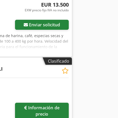
EUR 13.500
EXW precio fijo IVA no incluído
Enviar solicitud
ina de harina, café, especias secas y
e 100 a 400 kg por hora. Velocidad del
ria para el funcionamiento de la
acción y filtración de polvo. Toda la
us Aafjf
Clasificado
I
Información de
precio