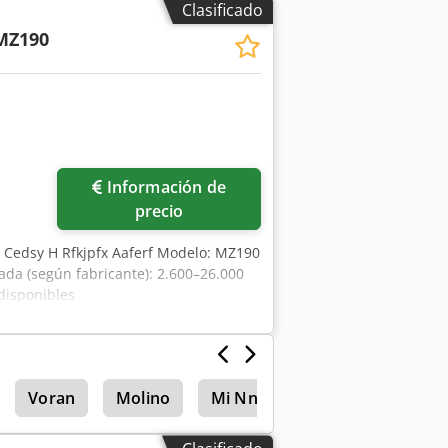
Clasificado
MZ190
Información de
precio
 Cedsy H Rfkjpfx Aaferf Modelo: MZ190
ada (según fabricante): 2.600–26.000
disponibles
Voran
Molino
Mi Nn