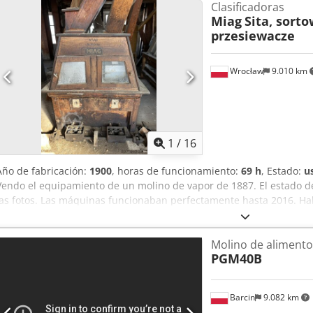
Clasificadoras
Miag
Sita, sorto
przesiewacze
Wrocław
9.010 km
1
/
16
Año de fabricación:
1900
, horas de funcionamiento:
69 h
, Estado:
u
Vendo el equipamiento de un molino de vapor de 1887. El estado 
las fotos. Las máquinas funcionaban perfectamente hasta 2016. Hab
Molino de alimento
PGM40B
Barcin
9.082 km