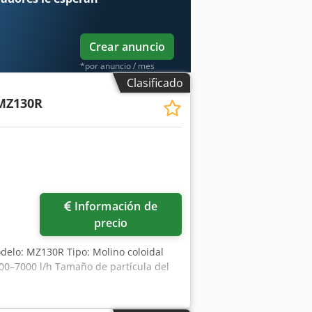
Crear anuncio
*por anuncio / mes
Clasificado
MZ130R
Información de
precio
odelo: MZ130R Tipo: Molino coloidal
00–7000 l/h Tamaño de partícula del