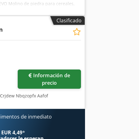
VO Molino de piedra para cereales,
 molienda con una capacidad de:
ado de molienda: ajustable de forma
Clasificado
nes: 208 x 242 x 380 mm (ancho x
n
isite nuestra tienda Milbrandt, que
variedad de máquinas y equipos para
Información de
precio
o Crjdew Nbqzopfx Aafof
limentos de inmediato
 EUR 4,49
*
radores
le esperan