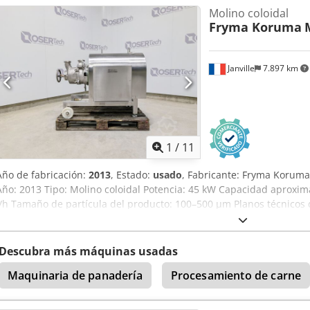
Molino coloidal
Fryma Koruma
Janville
7.897 km
1
/
11
Año de fabricación:
2013
, Estado:
usado
, Fabricante: Fryma Koruma
Año: 2013 Tipo: Molino coloidal Potencia: 45 kW Capacidad aproxim
l/h Tamaño de partícula del producto: 100–500 µm Planos técnicos 
Descubra más máquinas usadas
Maquinaria de panadería
Procesamiento de carne