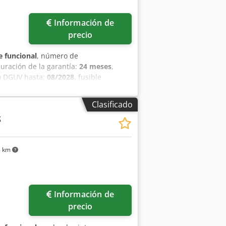
Información de
precio
 funcional
, número de
duración de la garantía:
24 meses
,
do DGUV hasta:
08/2028
, fusible
0 mm
, espacio necesario altura:
1.100
hura:
2.610 mm
, tipo de corriente de
Clasificado
ología robusta y bien desarrollada…
S
do tipo de masas, tanto para laminar
minación de 1 a 30 mm. Anchura de
idad. Modelo de sobremesa, móvil, con
8 km
3. Conexión de 400 V, enchufe CEE de
tía y servicio de piezas de repuesto.
ieltro. Servicio de entrega. Contrato de
ite nuestra amplia exposición! Dkjdpsv
Información de
precio