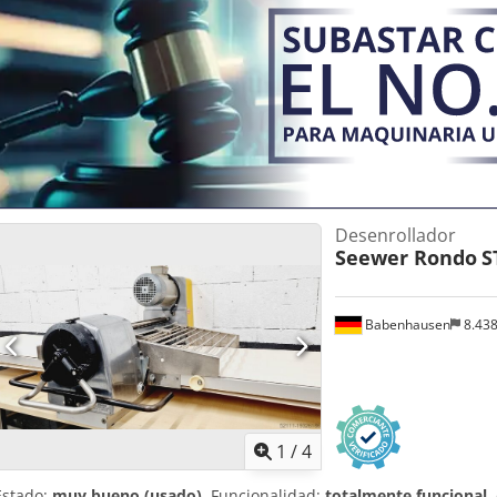
Desenrollador
Seewer Rondo
S
Babenhausen
8.43
1
/
4
Estado:
muy bueno (usado)
, Funcionalidad:
totalmente funcional
,