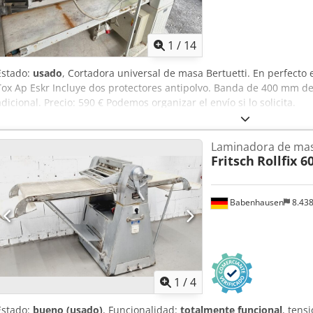
1
/
14
Estado:
usado
, Cortadora universal de masa Bertuetti. En perfecto
Tox Ap Eskr Incluye dos protectores antipolvo. Banda de 400 mm de
adicional. Precio: 590 € Podemos organizar el envío si lo solicita.
Laminadora de ma
Fritsch
Rollfix 6
Babenhausen
8.43
1
/
4
Estado:
bueno (usado)
, Funcionalidad:
totalmente funcional
, tens