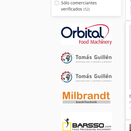
Sólo comerciantes
verificados
(52)
dor
Desenrollador
Fritsch
Fritsch Rollfix