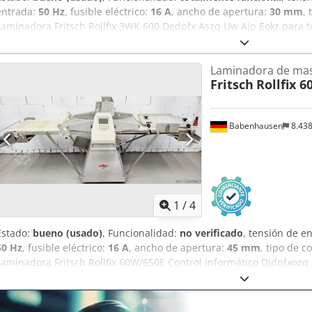
entrada:
50 Hz
, fusible eléctrico:
16 A
, ancho de apertura:
30 mm
,
Laminadora Fritsch Rollfix 3WK 600 Dedpfx Aszq Uw Ajp Eokr para t
dar forma ancho de la banda de 600 mm apertura de los rodillos d
control manual y a pedal conexión de 400 V, enchufe CEE de 16 A
Laminadora de ma
Fritsch
Rollfix 
Babenhausen
8.43
1
/
4
Estado:
bueno (usado)
, Funcionalidad:
no verificado
, tensión de e
50 Hz
, fusible eléctrico:
16 A
, ancho de apertura:
45 mm
, tipo de c
Laminadora Fritsch Rollfix 60W/650E Control informático Djdpfxozq 
masa, tanto para laminar como para estirar Plancha de presión pa
inoxidable ancho máximo del producto: 650 mm conexión de 400 V