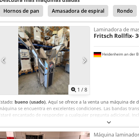
485 mm Con depósito de harina Dimensiones en posición de trabaj
Hornos de pan
Amasadora de espiral
Rondo
profundidad x alto) Equipo nuevo Con 24 meses de garantía + Servi
mantenimiento Caja de repuestos Dkodsu Rz D Depfx Ap Ejr Servic
laminadoras disponibles en stock!
Laminadora de ma
Fritsch
Rollfix- 
Heidenheim an der B
1
/
8
Estado:
bueno (usado)
, Aquí se ofrece a la venta una máquina de d
máquina se encuentra en excelentes condiciones. Las bandas tran
Estaré encantado de responder a cualquier pregunta adicional. In
Dksdpfx Aozmpx Tep Ejr
Máquina laminado