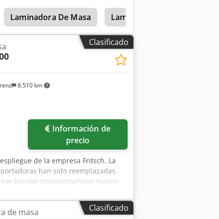
o: 1450 x 715 x 500 mm (ancho x
Laminadora De Masa
Laminadora De Masa Para P
cio de repuestos Opcional: Contrato de
io de entrega ¡Muchas más
Clasificado
sa
300
renz
8.510 km
Información de
precio
espliegue de la empresa Fritsch. La
sportadoras han sido reemplazadas.
cluye bandas transportadoras nuevas.
Clasificado
ra de masa