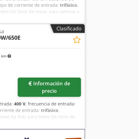
 tipo de corriente de entrada:
trifásico
,
odos los tipos de masa, para laminar y
e 0,3 a 30 mm laminadora móvil con
 máquina usada
Clasificado
sa
60W/650E
8 km
Información de
precio
ntrada:
400 V
, frecuencia de entrada:
orriente de entrada:
trifásico
,
Uwvj Ap Eskr para todos los tipos de
ra masas alargadas Fabricada en acero
, enchufe CEE de 16 A máquina usada