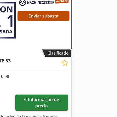
Enviar subasta
Clasificado
TE 53
8 km
Información de
precio
 duración de la garantía:
3 meses
,