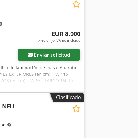
EUR 8.000
precio fijo IVA no incluído
Enviar solicitud
ica de laminación de masa. Aparato
NES EXTERIORES (en cm): - W 115 -
ZOS (en cm): - W 63 - LARGO 160 La
Bachórz, Polonia). Opciones de pago
ndicado es neto. HABLAMOS INGLÉS,
Clasificado
F NEU
8 km