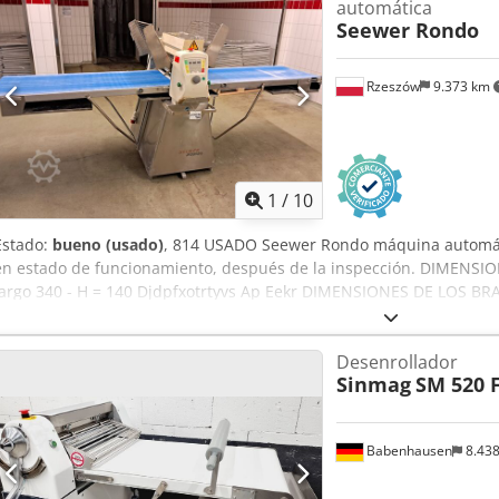
automática
Seewer Rondo
Rzeszów
9.373 km
1
/
10
Estado:
bueno (usado)
, 814 USADO Seewer Rondo máquina automát
en estado de funcionamiento, después de la inspección. DIMENSIO
largo 340 - H = 140 Djdpfxotrtyvs Ap Eekr DIMENSIONES DE LOS BRA
máquina, lista para ver, se encuentra en nuestro almacén (36-068 
disponibles: transporte / montaje / puesta en marcha. El precio i
Desenrollador
ALEMÁN, FRANCÉS, RUSO, UCRANIANO.
Sinmag
SM 520 
Babenhausen
8.43