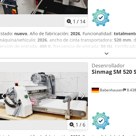
1
/
14
Estado:
nuevo
, Año de fabricación:
2026
, Funcionalidad:
totalmente
máquina/vehículo:
2026
, ancho de cinta transportadora:
520 mm
, 
tensión de entrada:
400 V
, frecuencia de entrada:
50 Hz
, Certifica
eléctrico:
10 A
, ancho de apertura:
30 mm
, anchura de trabajo:
52
mm
, espacio necesario longitud:
1.030 mm
, espacio necesario anc
Desenrollador
entrada:
trifásico
, NUEVO +++ Laminadora SM 520 F +++ NUEVO Tecn
Sinmag
SM 520 
¡ya probada en numerosas ocasiones! Fácil manejo manual. Para to
como para dar forma. Mesas con bandas de plástico. Grosor de la
laminación de hasta 520 mm. Laminadora de masas de primera cal
Babenhausen
8.43
rodillo para masa. Solo nosotros ofrecemos la certificación DGUV V
16 A. Máquina nueva y con certificación SAB. Con 24 meses de garan
Opcional: Servicio de alquiler y arrendamiento. Arrastre. Banda de f
mantenimiento. Paquete de servicios. Formación e instalación. ¡Vis
T Rknjfx Ap Esr
1
/
6