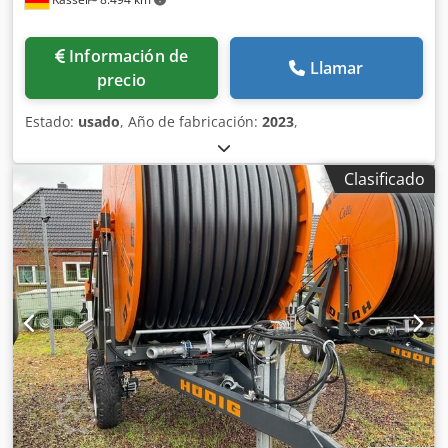
Información de
Llamar
precio
Estado:
usado
, Año de fabricación:
2023
,
Clasificado