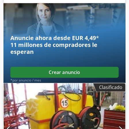
265 metros • Accionamiento por turbina • Corona giratoria
• Carro de riego con cañón Estado: Usado Crsdpfx Aoyaw A
Ioiqsf
Anuncie ahora desde EUR 4,49
*
11 millones de compradores
le
esperan
Crear anuncio
*por anuncio / mes
Clasificado