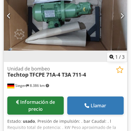
1
/
3
Unidad de bombeo
Techtop
TFCPE 71A-4 T3A 711-4
Siegen
8.386 km
Información de
Llamar
precio
Estado:
usado
, Presión de impulsión: . bar Caudal: . l
Requisito total de potencia: . kW Peso aproximado de la