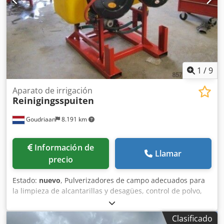
1
/
9
Aparato de irrigación
Reinigingsspuiten
Goudriaan
8.191 km
Información de
Llamar
precio
Estado:
nuevo
, Pulverizadores de campo adecuados para
la limpieza de alcantarillas y desagües, control de polvo,
etc. sobre y unido a la construcción con toma de fuerza o
hidráulica. conducir. Adecuado para uso en tractores,
Clasificado
palas, carretillas elevadoras, etc. Cjdpfx Aisygnvxjqjrf