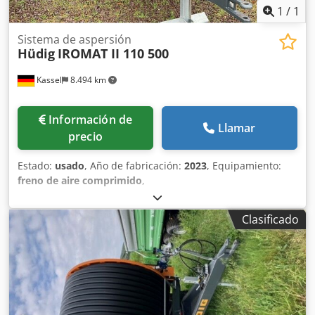
1
/
1
Sistema de aspersión
Hüdig
IROMAT II 110 500
Kassel
8.494 km
Información de
Llamar
precio
Estado:
usado
, Año de fabricación:
2023
, Equipamiento:
freno de aire comprimido
,
Clasificado