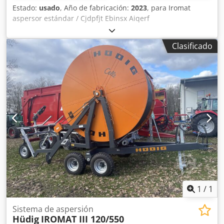
Estado:
usado
, Año de fabricación:
2023
, para Iromat
aspersor estándar / Cjdpfjt Ebinsx Aiqerf
Clasificado
1
/
1
Sistema de aspersión
Hüdig
IROMAT III 120/550