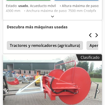
Estado:
usado
, Acueducto móvil • Altura máxima de paso:
4300 mm • Anchura máxima de paso: 7500 mm Crodpfx
Ajx S Ruvjiqjf • Tubería de presión: 6'' • Equipado con
patas de apoyo • Matrícula propia Estado: Usado
Descubra más máquinas usadas
2
Tractores y remolcadores (agricultura)
Aperos 
Clasificado