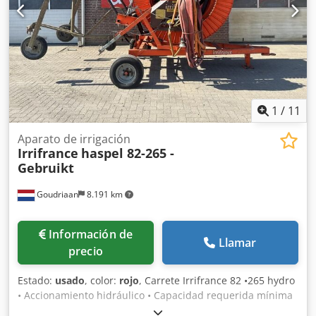
1
/
11
Aparato de irrigación
Irrifrance
haspel 82-265 -
Gebruikt
Goudriaan
8.191 km
Información de
Llamar
precio
Estado:
usado
, color:
rojo
, Carrete Irrifrance 82 •265 hydro
• Accionamiento hidráulico • Capacidad requerida mínima
de 40 m³/h • Diámetro de la manguera 82 mm • Longitud