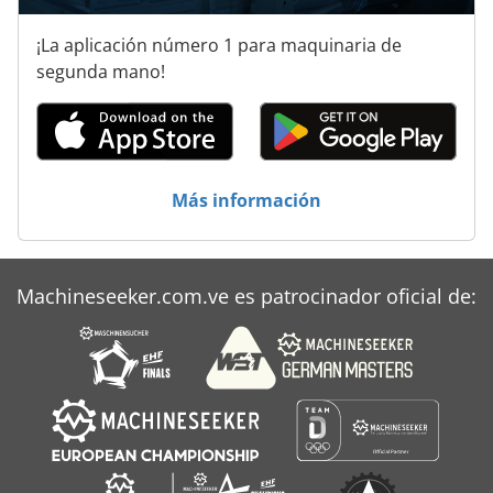
Sistema De Limpieza
¡La aplicación número 1 para maquinaria de
Sistema De Limpieza De Inmersión
segunda mano!
Sistema De Secado
Sistema De Soldadura
Más información
Sistema De Transporte
Machineseeker.com.ve es patrocinador oficial de: