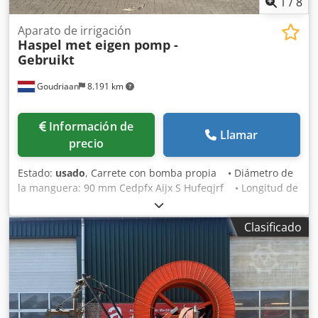
1
/
8
Aparato de irrigación
Haspel met eigen pomp -
Gebruikt
Goudriaan
8.191 km
Información de
Llamar
precio
Estado:
usado
, Carrete con bomba propia • Diámetro de
la manguera: 90 mm Cedpfx Aijx S Hufeqjrf • Longitud de
la manguera: desconocida • Directo del trabajo Estado:
Usado
Clasificado