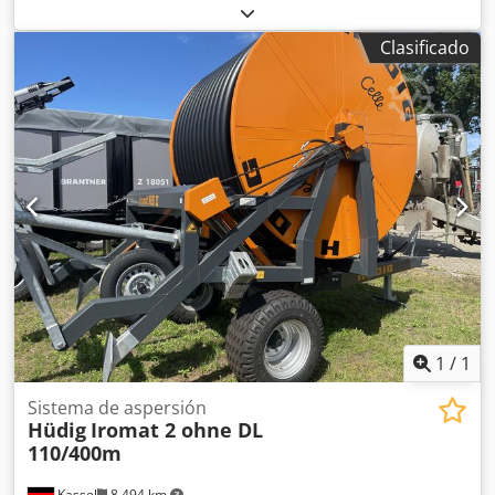
máquina: . t Espacio requerido aprox.: . m Unidad de
bombeo/bomba de engranajes Los datos técnicos son
Clasificado
especificaciones proporcionadas por el fabricante o el
operador y, por lo tanto, no son vinculantes para nosotros.
Nos reservamos el derecho de venta previa; se aplican
exclusivamente nuestras condiciones comerciales y de
venta. Sobre nosotros Más de 400 propias máquinas en
stock Más de 15.000 m² de superficie de almacenamiento,
capacidad de grúa de 70 t Más de 10.000 artículos de
accesorios para su taller Crjdpfx Aijyqtlgeqsf ¿Quiere
vender máquinas, líneas de producción o su empresa?
Póngase en contacto con nosotros. Puede encontrar más
ofertas en nuestro sitio web. Las visitas son posibles previa
cita. Esperamos su visita. Su equipo Markus Hirsch
1
/
1
Sistema de aspersión
Hüdig
Iromat 2 ohne DL
110/400m
Kassel
8.494 km