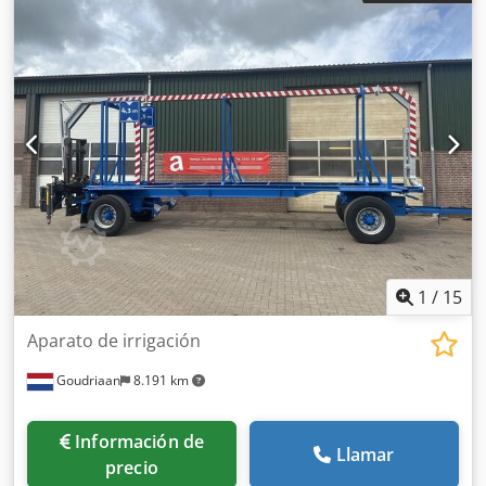
¡Completamente adaptado a su aplicación! Condición:
Nuevo
1
/
15
Aparato de irrigación
Goudriaan
8.191 km
Información de
Llamar
precio