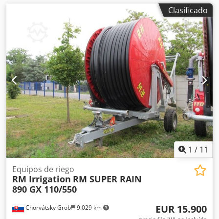
Clasificado
1
/
11
Equipos de riego
RM Irrigation
RM SUPER RAIN
890 GX 110/550
EUR 15.900
Chorvátsky Grob
9.029 km