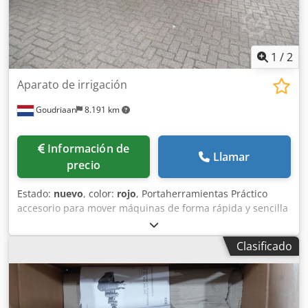
1
/
2
Aparato de irrigación
Goudriaan
8.191 km
Información de
Llamar
precio
Estado:
nuevo
, color:
rojo
, Portaherramientas Práctico
accesorio para mover máquinas de forma rápida y sencilla
con conexión de 3 puntos. Adecuado para uso en
horquillas para palés. Codpsx I E Upefx Aiqjrf Condición:
Clasificado
Nuevo