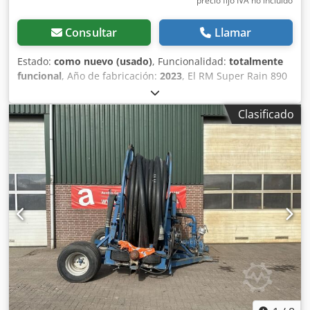
precio fijo IVA no incluído
Consultar
Llamar
Estado:
como nuevo (usado)
, Funcionalidad:
totalmente
funcional
, Año de fabricación:
2023
, El RM Super Rain 890
GX 110/550 es un enrollador de manguera (sistema de
enrollado) de la serie Super Rain / GX del fabricante
Clasificado
italiano RM Irrigation. La denominación 110/550 indica una
manguera de 110 mm de diámetro y 550 m de longitud.
Está diseñado para el riego de grandes superficies
agrícolas. Cjdpfjxgha Nox Aiqjrf