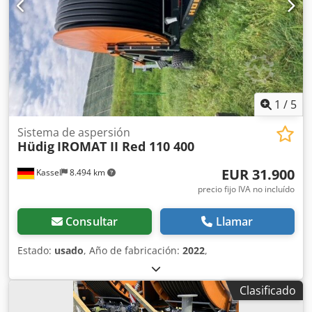
1
/
5
Sistema de aspersión
Hüdig
IROMAT II Red 110 400
EUR 31.900
Kassel
8.494 km
precio fijo IVA no incluído
Consultar
Llamar
Estado:
usado
, Año de fabricación:
2022
,
Clasificado