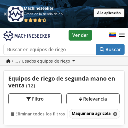
Machineseeker
A la aplicación
Gratis en la tienda de aplicaciones
Vender
Buscar
/ ... / Usados equipos de riego
Equipos de riego de segunda mano en
venta
(12)
Filtro
Relevancia
Maquinaria agrícola
E
Eliminar todos los filtros