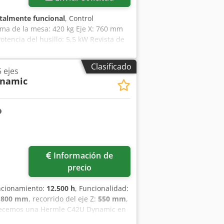
talmente funcional
, Control
a de la mesa: 420 kg Eje X: 760 mm
tencia del husillo: 5,5 kW Revista de
m Consumo eléctrico: 18 kVA / 380V /
dpfx Aloy Hu Szebok Accesorios,
Clasificado
 ejes
ynamic
Información de
precio
uncionamiento:
12.500 h
, Funcionalidad:
:
800 mm
, recorrido del eje Z:
550 mm
,
recemos una Hermle C42U Dynamic en
a máquina tiene 12.000 horas de