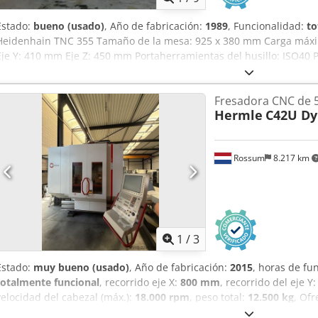
Estado:
bueno (usado)
, Año de fabricación:
1989
, Funcionalidad:
to
Heidenhain TNC 355 Tamaño de la mesa: 925 x 380 mm Carga máxim
Eje Y: 410 mm Eje Z: 450 mm Portaherramientas del husillo: ISO40 Po
herramientas: 20 posiciones Velocidad máxima del husillo: 6000 rp
32A Peso: 3300 kg Dimensiones LxAnxAl: 3200 x 2600 x 2500 mm Dcs
Fresadora CNC de 5
equipamiento - Sistema de refrigeración - Pies para máquina
Hermle
C42U D
Rossum
8.217 km
1
/
3
Estado:
muy bueno (usado)
, Año de fabricación:
2015
, horas de f
totalmente funcional
, recorrido eje X:
800 mm
, recorrido del eje Y
velocidad del cabezal (máx.):
18.000 rpm
, peso total:
12.500 kg
, Of
perfectas condiciones, equipada con un control Heidenhain 640. L