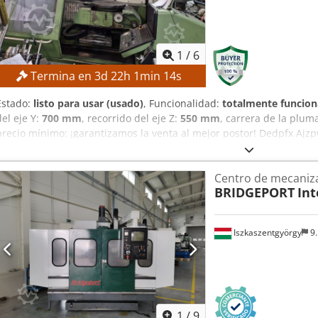
1
/
6
Termina en
3
d
22
h
1
min
12
s
Estado:
listo para usar (usado)
, Funcionalidad:
totalmente funcion
del eje Y:
700 mm
, recorrido del eje Z:
550 mm
, carrera de la plum
precio mínimo: ¡garantizamos la venta al mejor postor! Dedpfx Aj
Recorrido del eje X: 800 mm Recorrido del eje Y: 700 mm Recorrido 
del husillo: 80 mm DETALLES DE LA MÁQUINA Peso de la máquina: 
Centro de mecaniza
BRIDGEPORT
Int
Iszkaszentgyörgy
9.
1
/
9