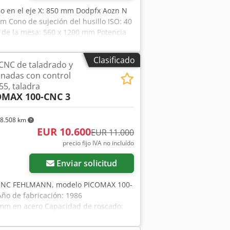
ido en el eje X: 850 mm Dodpfx Aozn N
m Cono de sujeción del husillo ISO: 40
e de la mesa: 560 x 1200 mm Potencia
 requerido aproximadamente: 4,3 x 4,4
tas varios sistemas de sujeción de
Clasificado
CNC de taladrado y
nadas con control
5, taladra
OMAX 100-CNC 3
8.508 km
EUR 10.600
EUR 11.000
precio fijo IVA no incluído
Enviar solicitud
as CNC FEHLMANN, modelo PICOMAX 100-
ño de fabricación: 1986
mm en acero Capacidad de roscado:
ze Albsk Recorrido del eje Z: 210 mm
a 8000 mm/min. Avance Z: 1 a 4000