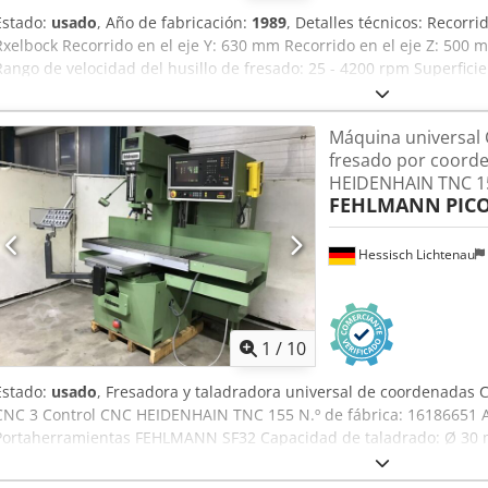
Estado:
usado
, Año de fabricación:
1989
, Detalles técnicos: Recorr
Rxelbock Recorrido en el eje Y: 630 mm Recorrido en el eje Z: 500 m
Rango de velocidad del husillo de fresado: 25 - 4200 rpm Superfici
total requerida: 15 kW Peso aproximado de la máquina: 4 t Espacio
x 2,3 m con control CNC HEIDENHAIN TNC 415 Transportador de viru
Máquina universal 
herramientas *
fresado por coorde
HEIDENHAIN TNC 15
FEHLMANN
PIC
Hessisch Lichtenau
1
/
10
Estado:
usado
, Fresadora y taladradora universal de coordenad
CNC 3 Control CNC HEIDENHAIN TNC 155 N.º de fábrica: 16186651 A
Portaherramientas FEHLMANN SF32 Capacidad de taladrado: Ø 30 
hasta M20 en acero Recorridos: X: 850 mm, Y: 435 mm Dcjdpfxshik E
Recorrido vertical del cabezal de fresado: 580 mm Avance X e Y: 1 