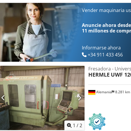
funcionamiento del husillo. Dedpfszpfg Eex Albock Recorrido del ej
mm Recorrido del eje Z: 550 mm Paquete dinámico con eje de par, 
Vender maquinaria us
secundarias de 920 x 490 mm. Husillo: HSK-A63, 18.000 RPM. La má
almacén en 2 semanas.
Anuncie ahora desde
11 millones de comp
Informarse ahora
+34 911 433 456
Fresadora - Univers
HERMLE
UWF 12
Alemania
8.281 km
1
/
2