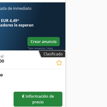
e X: 800 mm Recorrido del eje Y: 800
mesa de Ø 440 con placas de sujeción
ada de inmediato
quina estará disponible en nuestro
 EUR 4,49
*
radores
le esperan
Crear anuncio
*por anuncio / mes
Clasificado
al
00
Pedir más fotos
Información de
precio