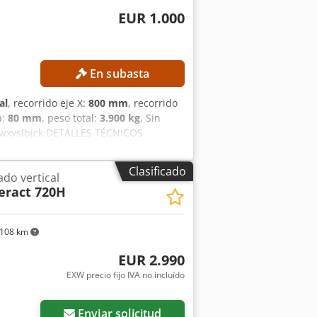
EUR 1.000
En subasta
al
, recorrido eje X:
800 mm
, recorrido
a:
80 mm
, peso total:
3.900 kg
, Sin
zpwxyslbjck DETALLES TÉCNICOS
del eje Z: 550 mm Recorrido vertical
3.900 kg EQUIPAMIENTO Mesa giratoria
Clasificado
do vertical
eract 720H
108 km
EUR 2.990
EXW precio fijo IVA no incluído
Enviar solicitud