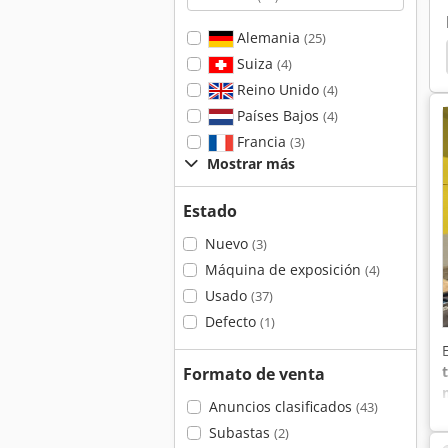
Alemania
(25)
dora Cnc
Dpm
Deckel Fp 42
Deckel Fp 41
Suiza
(4)
Reino Unido
(4)
Países Bajos
(4)
Francia
(3)
Mostrar más
Estado
Nuevo
(3)
Máquina de exposición
(4)
Usado
(37)
Defecto
(1)
Formato de venta
Anuncios clasificados
(43)
Subastas
(2)