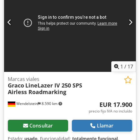
1
/
17
Marcas viales
Graco
LineLazer IV 250 SPS
Airless Roadmarking
EUR 17.900
Wendelstein
8.590 km
precio fijo IVA no incluído
Consultar
Llamar
Estado:
usado
, Funcionalidad:
totalmente funcional
,