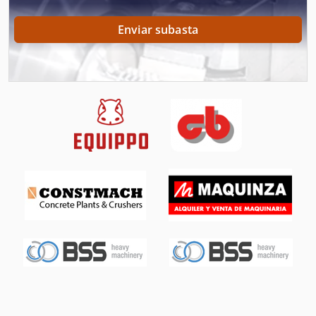
Generador De
Enviar subasta
Herramienta De Máquina
Herramientas De Mano
Instrucciones De Programación
Lotes De Accesorios
Máquina De La Construcción
Otros Accesorios
Piezas De Recambio
Piezas De Repuesto
Sistema De Extracción De
Tecnología De Alimentación