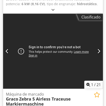
potencia:
6 kW (8,16 CV)
, tipo de engranaje:
hidrostático
,
tipo de combustible:
gasolina
, color:
azul
, Máquina de
señalización vial: + Graco + LineLazer IV 250SPS + Depósito
Clasificado
de pintura / depósito de perlas + Pulverización paralela: 2
pulverizadores / 2 dosificadores de perlas + Pistola manual
+ Accionamiento hidráulico, autopropulsada hacia
adelante / atrás Chedpfx Aow Svqzen Ioa + Bomba airless +
Motor Honda GX 270, 8,4 CV Reciba todos los vehículos
nuevos por correo electrónico – ¡suscríbase a nuestro
BOLETÍN! ¡Errores y ventas previas reservadas!
1
/
21
Máquina de marcado
Graco
Zebra 5 Airless Traceuse
Markiermaschine