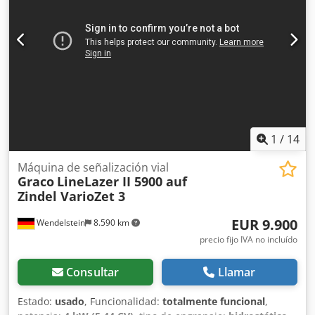
1
/
14
Máquina de señalización vial
Graco
LineLazer II 5900 auf
Zindel VarioZet 3
EUR 9.900
Wendelstein
8.590 km
precio fijo IVA no incluído
Consultar
Llamar
Estado:
usado
, Funcionalidad:
totalmente funcional
,