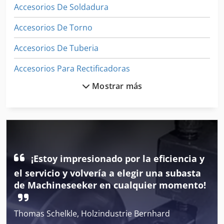
Accesorios De Soldadura
Accesorios De Torno
Accesorios De Tuberia
Accesorios Para Rectificadoras
Mostrar más
Accesorios Recambios
Accesorios Y Repuestos
Carpeta De
Dispositivos De Control
¡Estoy impresionado por la eficiencia y
Entrenador De
el servicio y volvería a elegir una subasta
de Machineseeker en cualquier momento!
Equipo De Taller
Excavadora Industrial
Thomas Schelkle, Holzindustrie Bernhard