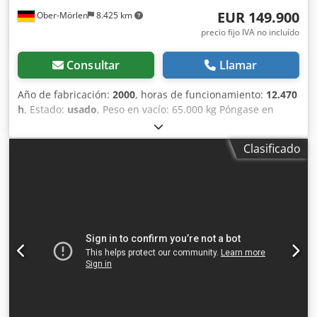
EUR 149.900
Ober-Mörlen
8.425 km
precio fijo IVA no incluído
Consultar
Llamar
Año de fabricación:
2000
, horas de funcionamiento:
12.470
h
, Estado:
usado
, Peso en vacío: 65.000 kg Póngase en
contacto con Emal Jaweed para obtener más información.
Wirtgen SP 1500 L Pavimentadora de encofrado deslizante
Clasificado
/ Concrete paver, Año de fabricación: 2000, Horas de
trabajo: 12.470 h, Longitud: 16.850 mm, Ancho: 3.600 mm,
Altura: 3.100 mm, Peso: 60.520 kg, Potencia del motor: 287
kW, grupo electrógeno CAT, Profundidad de trabajo: 0–450
mm, Altura de extendido: 400 mm, Anchura de trabajo:
5.000–15.250 mm, Anchura máxima de molde: 15.250 mm,
velocidad de traslación hasta 25 m/min, sistema DBI
(equipo de inserción de varillas), en buen estado de
funcionamiento, Ofrecemos desmontaje y montaje de la
máquina en obra, Vídeo disponible. Chodpex R Twwsfx An
Ija Otros: * Disponemos de más de 200 ofertas de