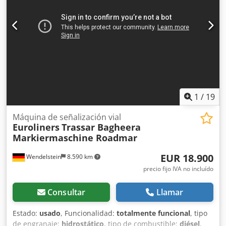
BOLETÍN. Sujeto a errores y cambios, venta previa
reservada.
1
/
19
Máquina de señalización vial
Euroliners
Trassar Bagheera
Markiermaschine Roadmar
EUR 18.900
Wendelstein
8.590 km
precio fijo IVA no incluído
Consultar
Llamar
Estado:
usado
, Funcionalidad:
totalmente funcional
, tipo
de engranaje:
hidrostático
, tipo de combustible:
diésel
,