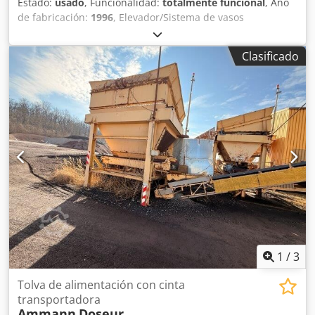
Estado:
usado
, Funcionalidad:
totalmente funcional
, Año
de fabricación:
1996
, Elevador/Sistema de vasos
Aplicación: transporte de material a granel mediante
control remoto Dsdpfezq S Daox Al Isck Altura: 26 m
Clasificado
1
/
3
Tolva de alimentación con cinta
transportadora
Ammann
Doseur