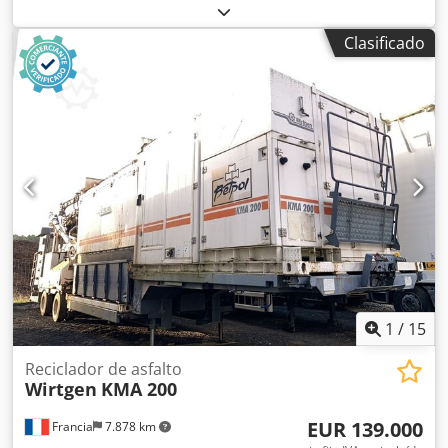
de 60 000 litros, usados. Dsdpfxjzqu Ubs Al Ieck -
Opcionalmente, se puede suministrar con toda la tubería
Clasificado
necesaria.
1
/
15
Reciclador de asfalto
Wirtgen
KMA 200
EUR 139.000
Francia
7.878 km