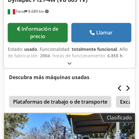
Fano
8.689 km
Información de
Llamar
precio
Estado:
usado
, Funcionalidad:
totalmente funcional
, Año
de fabricación:
2004
, horas de funcionamiento:
6.855 h
,
Extendedora de asfalto sobre ruedas Dynapac F121-4W (VB
805 TV) Año 2004 Horas de trabajo: 6.855 Ancho de trabajo
regulable de 2,55 a 5 metros Peso operativo: 17.000 kg
Descubra más máquinas usadas
Dcsdpozr Ex Hjfx Al Isk Motor Cummins 6B5.9-150, 112 kW
Buenas condiciones generales EVALUAMOS PERMUTAS DE
VEHÍCULOS DE TODAS LAS MARCAS, MAN, MERCEDES, DAF,
a
RENAULT, VOLVO, SCANIA, CON EQUIPOS CIFA, SERMAC,
Plataformas de trabajo o de transporte
Excava
PUTZMEISTER; O MAQUINARIA DE MOVIMIENTO DE
TIERRAS CATERPILLAR, FIAT HITACHI, KOMATSU
Clasificado