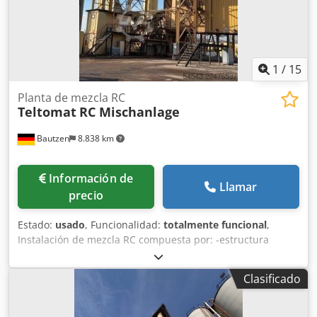
1
/
15
Planta de mezcla RC
Teltomat
RC Mischanlage
Bautzen
8.838 km
Información de
Llamar
precio
Estado:
usado
, Funcionalidad:
totalmente funcional
,
Instalación de mezcla RC compuesta por: -estructura
completa de acero -secadora con quemador -2
elevadores/sistemas de transporte por cubos Dodpfxjzq S
Clasificado
D Hj Al Ieck -instalación eléctrica