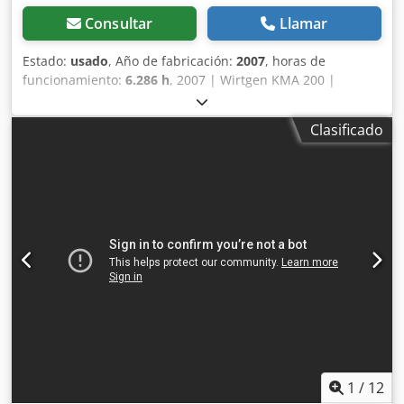
Consultar
Llamar
Estado:
usado
, Año de fabricación:
2007
, horas de
funcionamiento:
6.286 h
, 2007 | Wirtgen KMA 200 |
Recicladora de asfalto usada | 6286 horas 📍Ubicación:
Francia 🚛 Entrega disponible en su destino. ¡Utilice
Clasificado
nuestra calculadora de envío para estimar los costos de
transporte! 💰 Compre ahora por 139 000 EUR o haga una
oferta. El pago al momento de la entrega está disponible
por una tarifa asequible (sujeto a aprobación)* 👷‍♂️
Inspeccionado por un experto independiente 14 puntos de
inspección: 4 aprobados ✅, 8 con imperfecciones ℹ️, 2
problemas ⚠️ 📌 Comentario del inspector: Solo se realizó
una inspección visual. La máquina debía estar en
condiciones de funcionamiento cuando el propietario la
compró usada. Poner la máquina en funcionamiento
requerirá algunas horas, pero se puede organizar para un
comprador interesado. 📄 ¿Desea ver la inspección
completa, fotos adicionales o un video? Consejo: La
referencia "31332 Equippo" se utiliza comúnmente al
1
/
12
buscar más detalles en línea. 💡 ¿Por qué esta máquina y