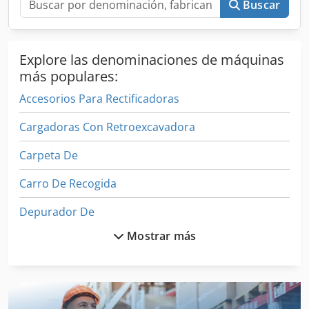
Buscar
Panel de control con indicadores y al menos una toma de
corriente de 220V (puede utilizarse para cargar
herramientas o iluminación). ● Panel de control y bloque
de potencia equipados con protección mediante
Explore las denominaciones de máquinas
cerraduras.
más populares:
Accesorios Para Rectificadoras
Cargadoras Con Retroexcavadora
Carpeta De
Carro De Recogida
Depurador De
Mostrar más
Dispositivos De Control
Entrenador De
Equipo De Taller