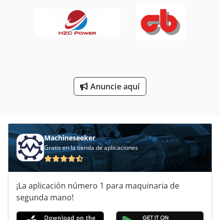
Reciclaje De Cables
Red De Carreteras
Sistema De Clasificación
Sistema De Extracción De
Anuncie aquí
Trituradora De Madera
Trituradora De Residuos
Machineseeker
Gratis en la tienda de aplicaciones
¡La aplicación número 1 para maquinaria de
segunda mano!