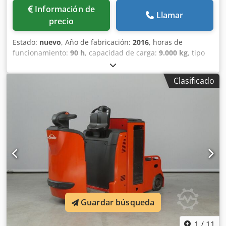
Información de
Llamar
precio
Estado:
nuevo
, Año de fabricación:
2016
, horas de
funcionamiento:
90 h
, capacidad de carga:
9.000 kg
, tipo
de combustible:
eléctrico
, Fabricante + modelo:
JUNGHEINRICH EZS 590 Tractor de arrastre ID:24062.0365
Clasificado
Cat.: Demo Capacidad: 9000 kg Año: 2016 Horas: 90
Batería: Totalmente NUEVA * 48v / 625ah * Año 2026
Opciones: Cabina COMPLETA, ¡en estado COMO NUEVA!
Dcedpfx Ahezq T Umsgok
Guardar búsqueda
1
/
11