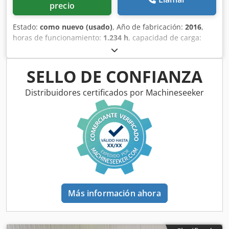
precio
Estado:
como nuevo (usado)
, Año de fabricación:
2016
,
horas de funcionamiento:
1.234 h
, capacidad de carga:
8.000 kg
, tipo de combustible:
eléctrico
, Fabricante +
modelo: LINDE P 80 (1191) Tractor de arrastre ID:
24073.0301 Cat.: Demo Capacidad: 8000 kg Dsdpfezq T
SELLO DE CONFIANZA
Utsx Ahgock Año: 2016 Horas: 1234 horas Batería:
COMPLETAMENTE NUEVA * 48V / 375Ah * Año 2026
Distribuidores certificados por Machineseeker
Opciones: Cabina COMPLETA!! CALEFACCIÓN!! Estado
COMO NUEVO
Más información ahora