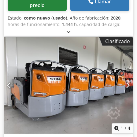
Llamar
precio
Estado:
como nuevo (usado)
, Año de fabricación:
2020
,
horas de funcionamiento:
1.444 h
, capacidad de carga:
7.000 kg
, tipo de combustible:
eléctrico
, Fabricante +
modelo: STILL LTX 70 REMOLCADOR ID:25080.8022 Cat.:
Clasificado
Demo Capacidad: 7.000 kg Año: 2020 Horas: 1.444 DEMO
Batería: Completamente NUEVA * 48v / 375ah * Año de
fabricación 2026 ¡¡¡Con frenos especiales para remolque!!!
Djdpfx Aozq Uhbjhgeck
1
/
4