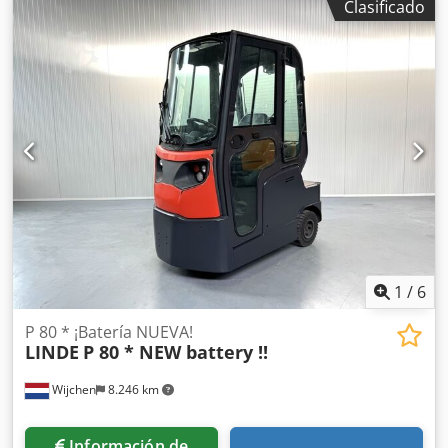
Clasificado
mm
, tipo de accionamiento:
Elektro
, ancho de
construcción:
1.100 mm
, Tractor Tipo de mástil: Ninguno
Estado técnico: bueno Tipo de neumático delantero:
superelástico Estado del neumático delantero: 80 - 100 %
Tipo de neumático trasero: superelástico Estado del
neumático trasero: 80 - 100 % Voltaje de la batería: 48V
Capacidad de la batería: 375Ah Año de fabricación de la
batería: 2019 Faro de trabajo trasero, faro de trabajo
delantero, cubierta de techo, parabrisas delantero,
semicabina, control por impulsos, Dcsdpfx Ajwt U Rkshgsk
1
/
6
P 80 * ¡Batería NUEVA!
LINDE
P 80 * NEW battery !!
Wijchen
8.246 km
Información de