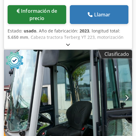
Información de
Llamar
precio
Estado:
usado
, Año de fabricación:
2023
, longitud total:
5.650 mm
, Cabeza tractora Terberg YT 223, motorización
diésel, año de fabricación 2023 Dcjdpjztgmusfx Ahgsk
Clasificado