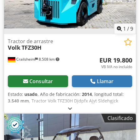
1
/
9
Tractor de arrastre
Volk
TFZ30H
EUR 19.800
Crailsheim
8.508 km
VB IVA no incluído
Consultar
Llamar
Estado:
usado
, Año de fabricación:
2014
, longitud total:
3.540 mm
, Tractor Volk TFZ30H Djdpfx Ajyt Sldehgjck
Tracción a gas Año de construcción 2014
Clasificado