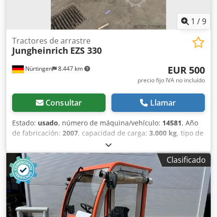
1
/
9
Tractores de arrastre
Jungheinrich
EZS 330
EUR 500
Nürtingen
8.447 km
precio fijo IVA no incluído
Consultar
Llamar
Estado:
usado
, número de máquina/vehículo:
14581
, Año
de fabricación:
2007
, capacidad de carga:
3.000 kg
, tipo de
combustible:
eléctrico
, tipo de mástil:
otro
, 4488862
Número de serie: 91527760 Dsdezth Duepfx Ahgock
Clasificado