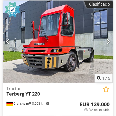
Elektro
, fuerza de tracción con carga:
7.000 N
, Tractor
Clasificado
Transmisión: Automática Estado: Listo para usar y
totalmente funcional Estado técnico: Bueno Tipo de
neumáticos delanteros: Superelásticos Djdpfx Aezr
Slmehgeck Estado de los neumáticos delanteros: 80 - 100%
Tipo de neumáticos traseros: Superelásticos Estado de los
neumáticos traseros: 80 - 100% Voltaje de batería: 48V
Descripción: El precio incluye una nueva inspección de
seguridad (UVV) y nueva pintura, la batería será
regenerada con Power Cycler. Se puede adquirir una
batería nueva o seminueva reacondicionada por un coste
adicional. Organizamos el transporte a bajo coste. Somos
socios oficiales de Jungheinrich Alemania. Faros de trabajo
traseros, faros de trabajo delanteros, cabina parcial,
conforme a la normativa viaria alemana (StVZO).
1
/
9
Tractor
Terberg
YT 220
EUR 129.000
Crailsheim
8.508 km
VB IVA no incluído