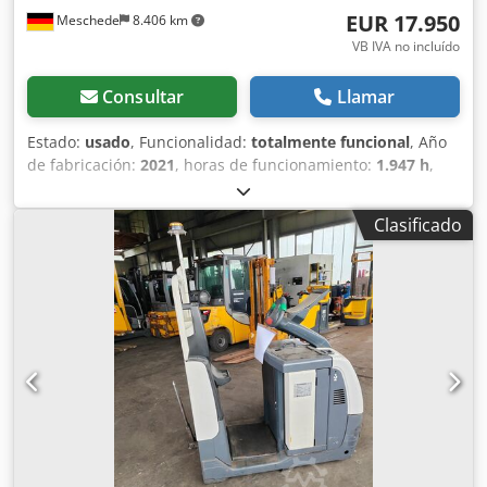
EUR 17.950
Meschede
8.406 km
VB IVA no incluído
Consultar
Llamar
Estado:
usado
, Funcionalidad:
totalmente funcional
, Año
de fabricación:
2021
, horas de funcionamiento:
1.947 h
,
tipo de combustible:
eléctrico
, tipo de accionamiento:
Elektro
, fuerza de tracción con carga:
25.000 N
, Tractor
Clasificado
Estado técnico: muy bueno Neumáticos delanteros, tipo:
neumáticos Estado de los neumáticos delanteros: 60-80%
Neumáticos traseros, tipo: neumáticos Estado de los
neumáticos traseros: 60-80% Dcsdpfx Ahjzq Iaqsgek Voltaje
de la batería: 80 V Tipo de batería: PzS Año de fabricación
de la batería: 2021 Calefacción, cumple con las normas
STVZO, cabina completa, certificado CE, espejo interior.