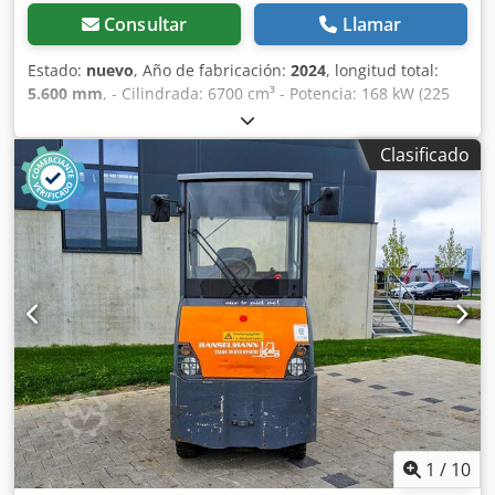
Consultar
Llamar
Estado:
nuevo
, Año de fabricación:
2024
, longitud total:
5.600 mm
, - Cilindrada: 6700 cm³ - Potencia: 168 kW (225
CV) a 1800 rpm - Par motor: 1186 Nm a 1300 rpm -
Transmisión: Allison, Tipo 3000 - Transmisión automática
Clasificado
con 6 marchas hacia adelante, 1 marcha hacia atrás y
bloqueo. - Eje delantero Eje direccional no motriz,
capacidad de carga: 10.000 kg (a 20 km/h), dependiendo
de la clasificación de los neumáticos. - Eje rígido:
capacidad de carga 30.000 kg (20 km/h), relación de
reducción 11,98:1, dependiendo de la clasificación de los
neumáticos. - Suspensión: Eje delantero: Ballestas
parabólicas en Soporte de goma con 2 amortiguadores
telescópicos absorbedores. Sistema libre de
mantenimiento. Eje trasero: Atornillado directamente al
chasis - Dirección: Sistema de dirección Orbitrol
totalmente hidrostático y cilindro de dirección de doble
efecto, diámetro del volante 350 mm, radio de giro sobre el
parachoques delantero 3300 mm - Sistema hidráulico:
1
/
10
Bomba hidráulica accionada por motor para dirección y