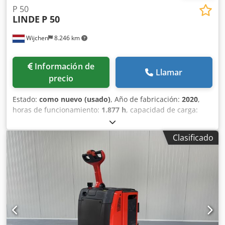
P 50
LINDE
P 50
Wijchen
8.246 km
Información de
Llamar
precio
Estado:
como nuevo (usado)
, Año de fabricación:
2020
,
horas de funcionamiento:
1.877 h
, capacidad de carga:
5.000 kg
, altura de elevación:
300 mm
, tipo de
combustible:
eléctrico
, Fabricante + modelo: LINDE P 50
Clasificado
Tractor de arrastre - 1F ID: 26060.6268 Categoría: Usado
Mástil: 1F300 Altura de elevación: 300 mm Dcedpfezq
Umwox Ahgok Capacidad: 5000 kg Año: 2020 Horas: 1877
Tensión: 24 V