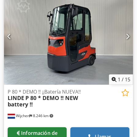
Capacidad: 7000 kg Año: 2016 Horas: 2897 horas Batería:
Completamente NUEVA * 48v / 375Ah * Año de fabricación
2026 Opciones: ¡¡Cabina completa!! ¡¡Sistema de cambio
rápido lateral para la batería!!
1
/
15
P 80 * DEMO !! ¡¡Batería NUEVA!!
LINDE
P 80 * DEMO !! NEW
battery !!
Wijchen
8.246 km
Información de
Llamar