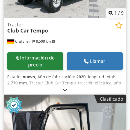
1
/
9
Tractor
Club Car
Tempo
Crailsheim
8.508 km
Información de
Llamar
precio
Estado:
nuevo
, Año de fabricación:
2020
, longitud total:
2.770 mm
, Tractor Club Car Tempo, tracción eléctrica, año
2020 Dsdpfsxpx N Tjx Ahgock
Clasificado