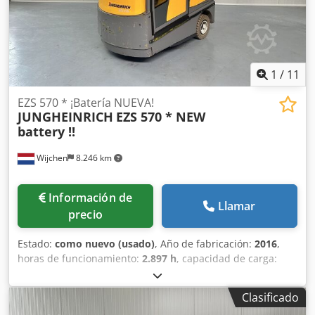
1
/
11
EZS 570 * ¡Batería NUEVA!
JUNGHEINRICH
EZS 570 * NEW
battery !!
Wijchen
8.246 km
Información de
Llamar
precio
Estado:
como nuevo (usado)
, Año de fabricación:
2016
,
horas de funcionamiento:
2.897 h
, capacidad de carga:
7.000 kg
, tipo de combustible:
eléctrico
, Fabricante +
modelo: JUNGHEINRICH EZS 570 Dsdpfxszq T Uyj Ahgock
Clasificado
Tractor de arrastre ID: 24072.0087 Categoría: Usado