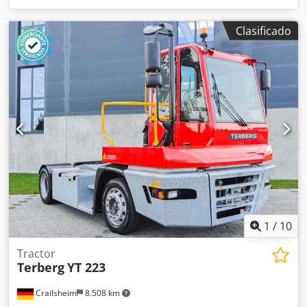
Clasificado
1
/
10
Tractor
Terberg
YT 223
Crailsheim
8.508 km