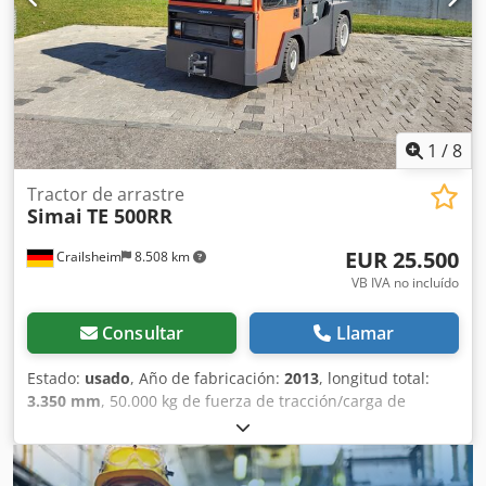
1
/
8
Tractor de arrastre
Simai
TE 500RR
EUR 25.500
Crailsheim
8.508 km
VB IVA no incluído
Consultar
Llamar
Estado:
usado
, Año de fabricación:
2013
, longitud total:
3.350 mm
, 50.000 kg de fuerza de tracción/carga de
remolque. Dsdpfoy E Uckex Ahgsck