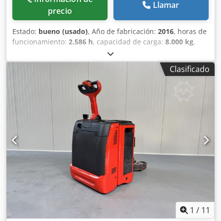
Llamar
precio
Estado:
bueno (usado)
, Año de fabricación:
2016
, horas de
funcionamiento:
2.586 h
, capacidad de carga:
8.000 kg
,
tipo de combustible:
eléctrico
, Fabricante + modelo: LINDE
P 80 (1191) ID: 24061.5218 Categoría: Usado Capacidad:
Clasificado
8000 kg Año: 2016 Horas: 2586 horas Dcodpozq Unnsfx
Ahgok Batería: Completamente NUEVA * 48v / 375Ah * Año
2026 Opciones: Cabina completa! CALEFACCIÓN!
1
/
11