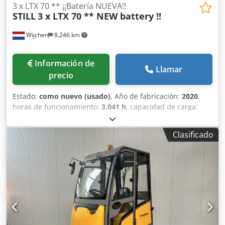
3 x LTX 70 ** ¡¡Batería NUEVA!!
STILL
3 x LTX 70 ** NEW battery !!
Wijchen
8.246 km
Información de
Llamar
precio
Estado:
como nuevo (usado)
, Año de fabricación:
2020
,
horas de funcionamiento:
3.041 h
, capacidad de carga:
7.000 kg
, tipo de combustible:
eléctrico
, Fabricante +
modelo: STILL LTX 70 REMOLCADOR ID: 25080.8021 Cat.:
Clasificado
Usado Capacidad: 7000 kg Año: 2020 Horas: 3041 horas
Batería: Completamente NUEVA * 48v / 375ah * Año de
fabricación: 2026 Dcodpozq Ug Refx Ahgek