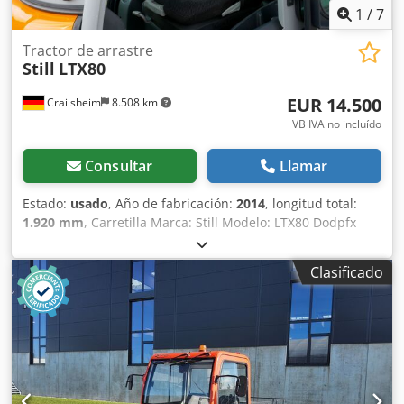
1
/
7
Tractor de arrastre
Still
LTX80
EUR 14.500
Crailsheim
8.508 km
VB IVA no incluído
Consultar
Llamar
Estado:
usado
, Año de fabricación:
2014
, longitud total:
1.920 mm
, Carretilla Marca: Still Modelo: LTX80 Dodpfx
Aeztgivshgock Tipo de tracción: Eléctrica Año de
fabricación: 2014
Clasificado