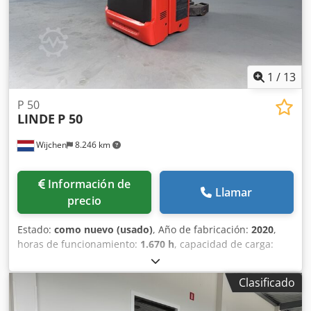
1
/
13
P 50
LINDE
P 50
Wijchen
8.246 km
Información de
Llamar
precio
Estado:
como nuevo (usado)
, Año de fabricación:
2020
,
horas de funcionamiento:
1.670 h
, capacidad de carga:
5.000 kg
, altura de elevación:
300 mm
, tipo de
combustible:
eléctrico
, Fabricante + modelo: LINDE P 50
Clasificado
Tractor de arrastre - 1F ID: 26060.6269 Categoría: Usado
Mástil: 1F300 Altura de elevación: 300 mm Capacidad: 5000