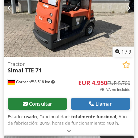
1
/
9
Tractor
Simai
TTE 71
EUR 4.950
Garbsen
8.518 km
EUR 5.700
VB IVA no incluído
Consultar
Llamar
Estado:
usado
, Funcionalidad:
totalmente funcional
, Año
de fabricación:
2019
, horas de funcionamiento:
100 h
,
capacidad de carga:
7.000 kg
, tipo de combustible:
eléctrico
, peso en vacío:
1.100 kg
, longitud total:
1.670