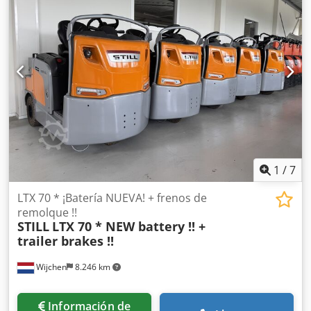
kg Año: 2020 Horas: 1670 horas Djdpfx Ahozq Umqjgock
Batería: 24 V /
1
/
7
LTX 70 * ¡Batería NUEVA! + frenos de
remolque !!
STILL
LTX 70 * NEW battery !! +
trailer brakes !!
Wijchen
8.246 km
Información de