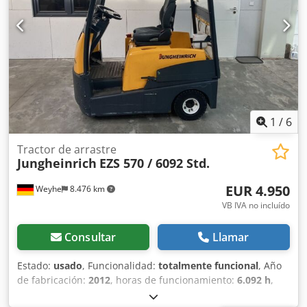
1
/
6
Tractor de arrastre
Jungheinrich
EZS 570 / 6092 Std.
EUR 4.950
Weyhe
8.476 km
VB IVA no incluído
Consultar
Llamar
Estado:
usado
, Funcionalidad:
totalmente funcional
, Año
de fabricación:
2012
, horas de funcionamiento:
6.092 h
,
tipo de combustible:
eléctrico
, tipo de accionamiento: