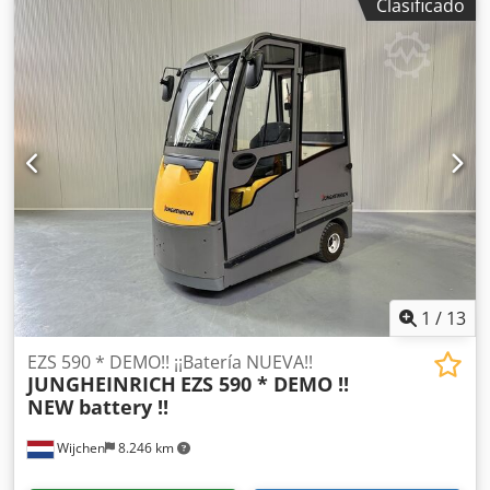
Clasificado
1
/
13
EZS 590 * DEMO!! ¡¡Batería NUEVA!!
JUNGHEINRICH
EZS 590 * DEMO !!
NEW battery !!
Wijchen
8.246 km