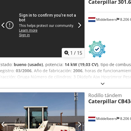
Caterpillar
301.
Middelbeers
8.206
1
/
15
Estado:
bueno (usado)
, potencia:
14 kW (19,03 CV)
, tipo de combus
registro:
03/2006
, Año de fabricación:
2006
, horas de funcionamien
Tracción: Oruga Número de cilindros: 3 Dkjdpfx Ajw Hpqrjmror Peso 
bueno Estado visual: bueno Precio: A consultar Número de serie: JB
Hek para más información.
Rodillo tándem
Caterpillar
CB43
Middelbeers
8.206