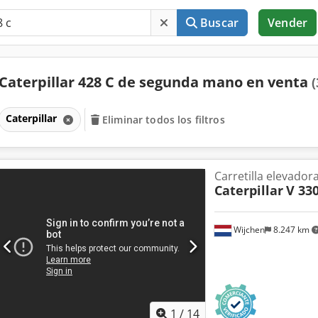
Buscar
Vender
Caterpillar 428 C de segunda mano en venta
(
Caterpillar
Eliminar todos los filtros
Carretilla elevador
Caterpillar
V 330
Wijchen
8.247 km
1
/
14