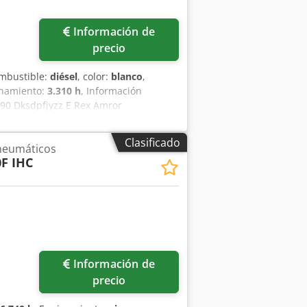
Información de
precio
ombustible:
diésel
, color:
blanco
,
onamiento:
3.310 h
, Información
90 Dksdpfjyzz E Rex Amror
.400 cc Tracción: Ruedas Peso en vacío:
técnico: Muy bueno Estado visual: Muy
Clasificado
neumáticos
a Más información Póngase en contacto
F IHC
Información de
precio