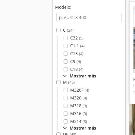
Modelo:
C
(34)
C32
(5)
C1.1
(4)
C15
(4)
C9
(4)
C18
(4)
Mostrar más
M
(45)
M320F
(4)
M320
(4)
M318
(3)
M316
(3)
M314
(3)
Mostrar más
DE
(43)