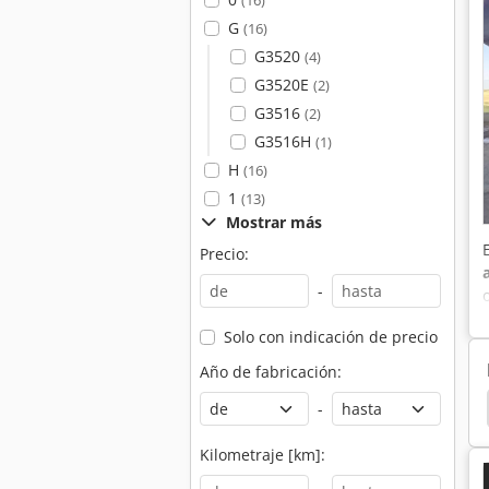
(16)
G
(16)
G3520
(4)
G3520E
(2)
G3516
(2)
G3516H
(1)
H
(16)
1
(13)
Mostrar más
Precio:
-
Solo con indicación de precio
Año de fabricación:
as
Hyundai Generadores
Hyundai Camioneta
-
Kilometraje [km]: