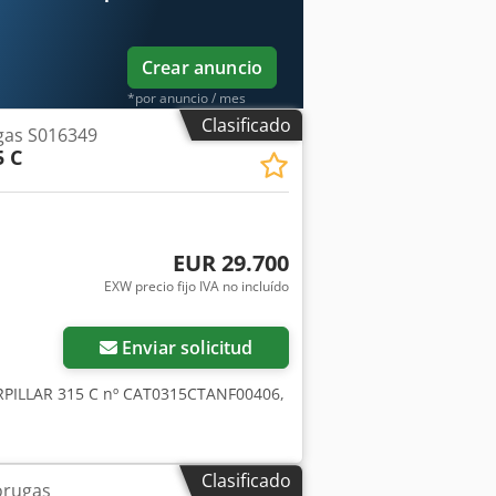
Crear anuncio
*por anuncio / mes
Clasificado
gas S016349
5 C
EUR 29.700
EXW precio fijo IVA no incluído
Enviar solicitud
RPILLAR 315 C nº CAT0315CTANF00406,
Clasificado
orugas