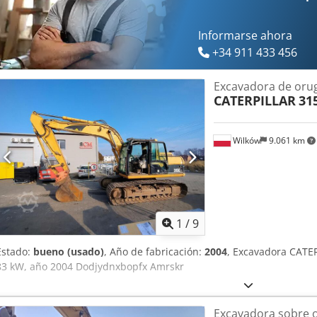
Informarse ahora
+34 911 433 456
Excavadora de oru
CATERPILLAR
31
Wilków
9.061 km
1
/
9
Estado:
bueno (usado)
, Año de fabricación:
2004
, Excavadora CATE
83 kW, año 2004 Dodjydnxbopfx Amrskr
Excavadora sobre 