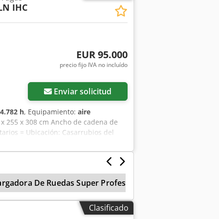
LN IHC
EUR 95.000
precio fijo IVA no incluído
Enviar solicitud
4.782 h
, Equipamiento:
aire
57 x 255 x 308 cm Ancho de cadena de
arios = Ubicación: Casarrubios del
 323FLN IHC a la venta. Excavadora
as, sin disminuir su rendimiento.
r Alcance: 9.450 mm Altura excav:
m Brazo/Balancín: 5,7 / 2,5 m Dkodpfx
argadora De Ruedas Super Profesional
Cargador
Clasificado