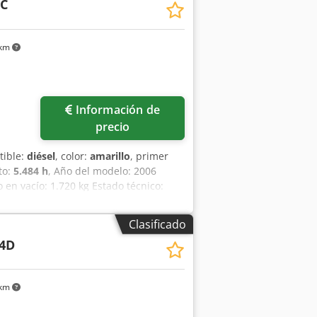
6C
 km
Información de
precio
tible:
diésel
, color:
amarillo
, primer
to:
5.484 h
, Año del modelo: 2006
en vacío: 1.720 kg Estado técnico:
B00645 Por favor, contacte a Ernst van
Clasificado
4D
 km