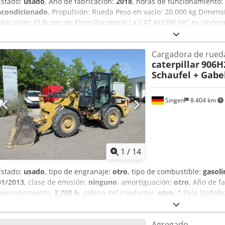
Estado:
usado
, Año de fabricación:
2018
, horas de funcionamiento:
acondicionado
, Propulsión: Rueda Peso en vacío: 20.000 kg Dimensi
Ubicación: El Burgo de Ebro (Zaragoza) La CAT M320F IHC es sinónim
excavadora sobre ruedas está lista para seguir rindiendo con eficac
controles avanzados y funcionamiento correcto. precio: PRECIO A 
Cargadora de rued
mm Dkodpszku U Ujfx Amrsr Alcance a nivel: 9.750 mm Capacidad de
caterpillar
906H
Patas y cuchilla Combustible: Diésel CE
Schaufel + Gabe
Singen
8.404 km
1
/
14
Estado:
usado
, tipo de engranaje:
otro
, tipo de combustible:
gasoli
01/2013
, clase de emisión:
ninguno
, amortiguación:
otro
, Año de f
funcionamiento:
3.700 h
, cabina del conductor:
otro
, * Pala Dodpfe
... Vehículo usado, IVA incluido.
Agregado