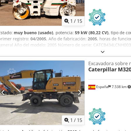
1
/
15
Estado:
muy bueno (usado)
, potencia:
59 kW (80,22 CV)
, tipo de c
primer registro:
04/2005
, Año de fabricación:
2005
, horas de funci
general Año del modelo: 2005 Número de serie: CATCB434LCNH003
Información técnica Número de cilindros: 4 Cilindrada del motor: 4
7.500 kg Funcionalidad Anchura de trabajo: 150 cm Estado Estado 
Excavadora sobre 
bueno Daños: Ninguno Información financiera Precio: Bajo consult
Caterpillar
M320
con Ernst van Hek para obtener más información.
España
7.538 km
1
/
15