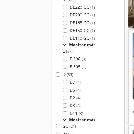
DE220 GC
(1)
DE200 GC
(1)
DE165 GC
(1)
DE150 GC
(1)
DE110 GC
(1)
Mostrar más
E
(37)
E 308
(4)
E 305
(1)
D
(35)
D7
(4)
D6
(4)
D2
(4)
D3
(3)
D11
(3)
Mostrar más
GC
(21)
0