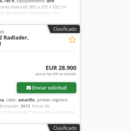
6.740 h
, Equipamiento:
aire
ones (lxanxal): 892 x 255 x 332 cm
o de calidad y tecnología. Esta
ia en todo tipo de obra. Motor potente,
CONSULTAR Altura de excavación: 8.940
Clasificado
as
 depósito: 415 l Estabilizadores:
2 Radlader,
l
EUR 28.900
precio fijo IVA no incluído
Enviar solicitud
na
, color:
amarillo
, primer registro:
abricación:
2013
, horas de
zrzf Ajx Amrjkr * Horquilla para cargar
Clasificado