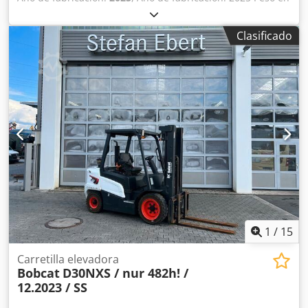
vacío: 1.265 kg Ancho: 244 cm Dirección: rígida Marcado
CE: sí Dodpfx Aoygwmmshqjck Estado general: muy bueno
Clasificado
Estado técnico: muy bueno Estado óptico: muy bueno
Nueva niveladora de enganche para minicargadora
Bobcat, 244 cm de ancho, incluye 2 receptores láser LR410
1
/
15
Carretilla elevadora
Bobcat
D30NXS / nur 482h! /
12.2023 / SS