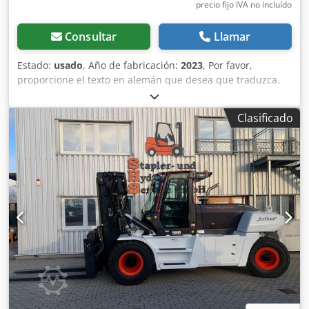
simultáneo de las horquillas con válvula de
precio fijo IVA no incluído
desplazamiento lateral
Consultar
Llamar
Estado:
usado
, Año de fabricación:
2023
, Por favor,
proporcione el texto en alemán que desea que traduzca.
Dcjdpjzkzf Hsfx Ahqsk
Clasificado