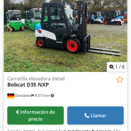
de chasis: 0000 Centro de gravedad de la carga: 500 Clase
ISO: ISO clase 4 = 5.000 - 10.000 kg Tipo de mástil: Triplex
Dodjy Up Ndepfx Ahqsck Estado: Nueva Estado técnico:
Nuevo Neumáticos delanteros Tipo: Superelastic
Neumáticos delanteros Estado: Nuevo Neumáticos
traseros Tipo: Superelastic Neumáticos traseros Estado:
Nuevo Cambio lateral, 3ª válvula, 4ª válvula, cabina
completa, LED, radio
1
/
8
Carretilla elevadora diésel
Bobcat
D35 NXP
Dinslaken
8.313 km
Información de
Llamar
precio