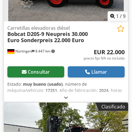
limpiaparabrisas.
1
/
9
Carretillas elevadoras diésel
Bobcat
D20S-9 Neupreis 30.000
Euro Sonderpreis 22.000 Euro
EUR 22.000
Nürtingen
8.447 km
precio fijo IVA no incluído
Consultar
Llamar
Estado:
muy bueno (usado)
, número de
máquina/vehículo:
17251
, Año de fabricación:
2024
, horas
de funcionamiento:
430 h
, capacidad de carga:
2.000 kg
,
altura de elevación:
4.730 mm
, ascensor libre:
1.470 mm
,
Clasificado
centro de carga:
500 mm
, tipo de combustible:
diésel
, tipo
de mástil:
triple
, altura de construcción:
2.190 mm
,
longitud de la horquilla:
1.050 mm
, tamaño del neumático
delantero:
7.00-15 5.50
, tamaño del neumático trasero: