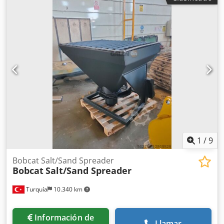
altura de construcción:
2.230 mm
, longitud de la horquilla:
1.200 mm
, tamaño del neumático delantero:
28x9-15 Sit
,
tamaño del neumático trasero:
6.50-10 Standard
, peso
total:
4.266 kg
, tipo de motor: Diésel, fabricante: Bobcat
Dsdpoxu St Aefx Ahqsck
1
/
9
Bobcat Salt/Sand Spreader
Bobcat
Salt/Sand Spreader
Turquía
10.340 km
Información de
Llamar