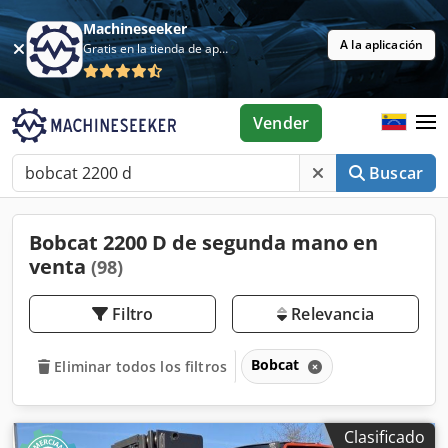
Machineseeker
A la aplicación
Gratis en la tienda de aplicaciones
Vender
Buscar
Bobcat 2200 D de segunda mano en
venta
(98)
Filtro
Relevancia
Bobcat
Eliminar todos los filtros
Clasificado