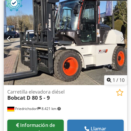
1
/
10
Carretilla elevadora diésel
Bobcat
D 80 S - 9
Friedrichsdorf
8.421 km
Información de
Llamar