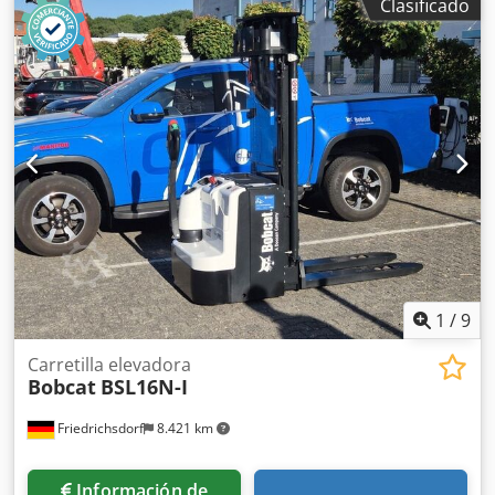
Clasificado
1
/
9
Carretilla elevadora
Bobcat
BSL16N-I
Friedrichsdorf
8.421 km
Información de