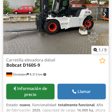
6.50-10
, peso total:
4.053 kg
, 5215420 Dodpjzr Db Hefx
Ahqsck Número de serie: FDA2A-5052-00236
1
/
9
Carretilla elevadora diésel
Bobcat
D160S-9
Dinslaken
8.313 km
Información de
Llamar
precio
Estado:
nuevo
, Funcionalidad:
totalmente funcional
, Año
de fabricación:
2025
, capacidad de carga:
16.000 kg
, altura