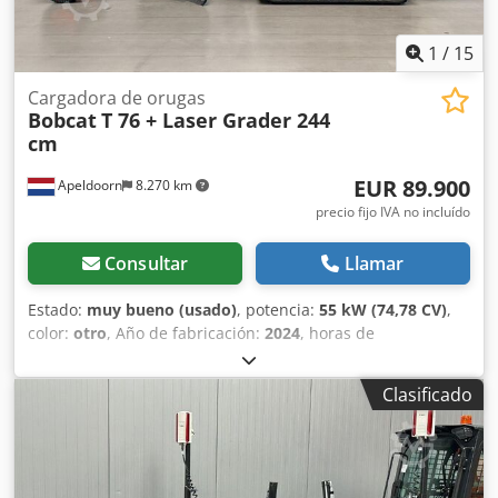
certificado CE, LED,
1
/
15
Cargadora de orugas
Bobcat
T 76 + Laser Grader 244
cm
EUR 89.900
Apeldoorn
8.270 km
precio fijo IVA no incluído
Consultar
Llamar
Estado:
muy bueno (usado)
, potencia:
55 kW (74,78 CV)
,
color:
otro
, Año de fabricación:
2024
, horas de
funcionamiento:
1.192 h
, Equipamiento:
aire
acondicionado
, Año de fabricación: 2024 Peso en vacío:
Clasificado
4.898 kg Tipo de chasis: rígido Dirección: fija Marca del
motor: Bobcat Sistema de cambio rápido: sí Marcado CE: sí
Estado técnico: muy bueno Estado estético: muy bueno
Dcsdpfjyl Iulox Ahqjk = Otras opciones y equipamiento = -
Faro(s) de trabajo - Ventilador - Orugas de goma - Alto