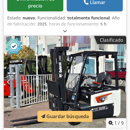
Llamar
precio
Estado:
nuevo
, Funcionalidad:
totalmente funcional
, Año
de fabricación:
2025
, horas de funcionamiento:
5 h
,
capacidad de carga:
1.600 kg
, altura de elevación:
4.620
mm
, ascensor libre:
1.520 mm
, tipo de combustible:
Clasificado
eléctrico
, tipo de mástil:
triple
, altura de construcción:
2.108 mm
, longitud de la horquilla:
1.150 mm
, peso en
vacío:
1.340 kg
, longitud total:
1.964 mm
, tipo de
accionamiento:
Elektro
, ancho de construcción:
820 mm
,
Transpaleta Centro de carga: 600 Ancho de la horquilla:
560 mm Tipo de mástil: Triplex Condición: Nuevo Estado
técnico: Nuevo Tipo de neumáticos delanteros: poliuretano
Estado de los neumáticos delanteros: 80 - 100% Tipo de
neumáticos traseros: poliuretano Estado de los neumáticos
traseros: 80 - 100% Voltaje de la batería: 24 V Batería Ah:
150 Ah Djdowi Acgepfx Ahqsck Tipo de batería: iones de
litio Año de fabricación de la batería: 2025 Estado de la
batería: 80 - 100% Carrera inicial, carrera libre completa,
Guardar búsqueda
certificado CE, Batería de iones de litio que no requiere
1
/
9
mantenimiento.