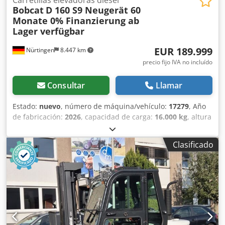
Bobcat
D 160 S9 Neugerät 60
espejo interior, espejo exterior, luz giratoria, asiento,
Monate 0% Finanzierung ab
Cámara frontal y trasera
Lager verfügbar
EUR 189.999
Nürtingen
8.447 km
precio fijo IVA no incluído
Consultar
Llamar
Estado:
nuevo
, número de máquina/vehículo:
17279
, Año
de fabricación:
2026
, capacidad de carga:
16.000 kg
, altura
de elevación:
4.000 mm
, ascensor libre:
1.480 mm
, centro
de carga:
600 mm
, tipo de combustible:
diésel
, tipo de
Clasificado
mástil:
triple
, altura de construcción:
3.030 mm
, longitud
de la horquilla:
2.400 mm
, tamaño del neumático
delantero:
12.00-20 100%
, tamaño del neumático trasero:
12.00-20 100%
, peso total:
19.300 kg
, Equipamiento:
cabina
, 5218640 Dsdpfx Ahjzp T Aujqeck Número de serie:
FDC0H-5107-00494