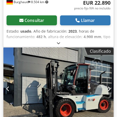
EUR 22.890
Burghaun
8.504 km
precio fijo IVA no incluído
Consultar
Llamar
Estado:
usado
, Año de fabricación:
2023
, horas de
funcionamiento:
482 h
, altura de elevación:
4.900 mm
, tipo
de combustible:
eléctrico
, fabricante de motores:
Elektro
,
tipo de engranaje:
automático
, Bobcat D30NXS carretilla
Clasificado
elevadora diésel, año de fabricación: 12/2023, horas: ¡solo
482h!, capacidad nominal de carga: 3.000 kg, longitud de
horquillas: 1.200 mm, altura de elevación: 4.900 mm,
mástil triplex, desplazador lateral hidráulico, motor:
[45,6W/62 CV], peso: 4.901 kg, ¡estado muy bueno!, ¡listo
para uso inmediato! Dcodpfxjyxkrnj Ahqjk Le ofrecemos
con gusto una propuesta de leasing o financiación a
solicitud. El Sr. Mihm (tel.) estará encantado de atenderle.
Encontrará más información en nuestra página web.
¡Sujeto a errores y venta previa! Dirección asistida, techo
protector. = Más información = Capacidad de elevación:
3.000 kg Altura de construcción: 230 cm Para más