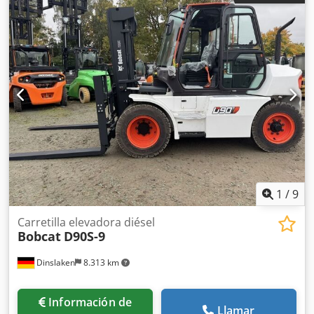
de trabajo delanteras, calefacción, filtro de hollín, cabina
completa, aire acondicionado, elevación libre completa,
certificado CE, neumáticos gemelos, luz de seguridad,
retrovisor interior, retrovisor exterior, faro giratorio,
limpiaparabrisas, calefacción de asiento, LED, asiento, 5.
válvula
1
/
9
Carretilla elevadora diésel
Bobcat
D90S-9
Dinslaken
8.313 km
Información de
Llamar