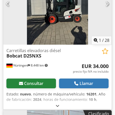
1
/
28
Carretillas elevadoras diésel
Bobcat
D25NXS
EUR 34.000
Nürtingen
8.448 km
precio fijo IVA no incluído
Consultar
Llamar
Estado:
nuevo
, número de máquina/vehículo:
16201
, Año
de fabricación:
2024
, horas de funcionamiento:
10 h
,
capacidad de carga:
2.500 kg
, altura de elevación:
4.730
mm
, ascensor libre:
1.350 mm
, centro de carga:
500 mm
,
Clasificado