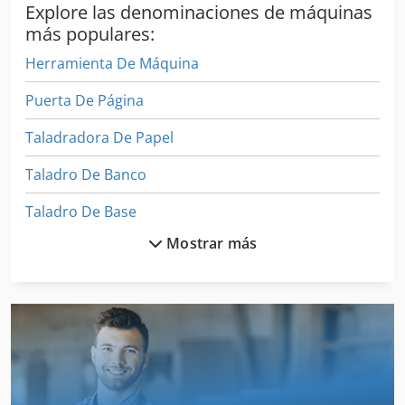
Explore las denominaciones de máquinas
más populares:
Herramienta De Máquina
Puerta De Página
Taladradora De Papel
Taladro De Banco
Taladro De Base
Mostrar más
Taladro De Brazo
Taladro De Centraje
Taladro De Columna
Taladro De Columna Taladro De Columna
Taladro De Engranaje