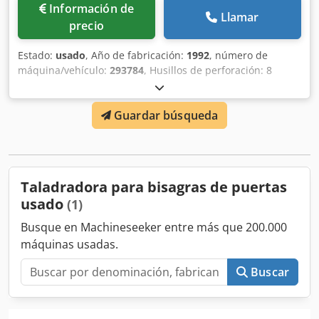
Información de
Llamar
precio
Estado:
usado
, Año de fabricación:
1992
, número de
máquina/vehículo:
293784
, Husillos de perforación: 8
Sentido de rotación de los husillos de perforación: 4 en
sentido horario y 4 en sentido antihorario Velocidades de
Guardar búsqueda
rotación de los husillos de perforación: 2800 rpm Csdpfx
Aaobnnybsnsha Diámetro del vástago: 10 y 11 mm Carrera
de perforación: 100 mm Motor de transmisión: 380 V, 1,1
kW Altura de la mesa sobre el suelo: 840 mm Espacio
requerido: aproximadamente 650 x 400 x 1700 mm Peso:
Taladradora para bisagras de puertas
120 kg
usado
(1)
Busque en Machineseeker entre más que 200.000
máquinas usadas.
Buscar